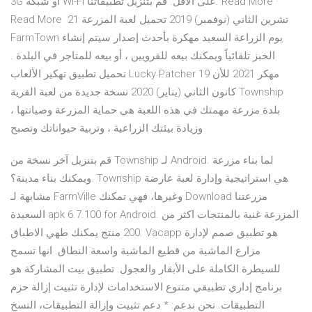
3G أو شبكة Wi-Fi على الأقل. قم بتنزيل تطبيقاتنا. Read More ·
Read More 21 تشرين الثاني (نوفمبر) 2019 تحميل لعبة المزرعة
FarmTown يوم الزراعة السعيد مهكرة بأحدث إصدار سيتم إنشاء
الخبز تلقائياً ويمكنك بيعه للقرويين ، أو بيعه للمتاجر في البلدة .
تحميل تطبيق تهكير الألعاب Lucky Patcher مهكر 2021 للأن 19
كانون الثاني (يناير) 2020 نسخة جديدة من لعبة القرية Township
بلدة مزرعة مهمتك في هذه اللعبة هي حماية المزرعة وصيانتها ،
وزيادة بيئتك الزراعية ، وتربية حيواناتك وتصبح
قم بتنزيل آخر نسخة من Township لـ Android. لما بناء مزرعة
ويمكنك بناء مدينة؟. Township هي استراتيجية وإدارة لعبة عارضة
مشابهة لـ FarmVille وغيرها، فهي تمكنك Download مزرعتنا
السعيدة apk 6.7.100 for Android. المزرعة غنية بالمنتجات اكثر من
200 منتج يمكنك طهي الاطباق. Vacapp هو تطبيق صمم لإدارة
مزارع الماشية من قطيع الماشية واسعة النطاق. انها تسمح
للسيطرة الكاملة على الأبقار والعجول. تطبيق بيت المشاركة هو
برنامج إداري تطبيقي متنوع الاستخدامات لإدارة تثبيت إزالة حزم
التطبيقات. نحن ندعم: * دعم تثبيت وإزالة التطبيقات، النسخ