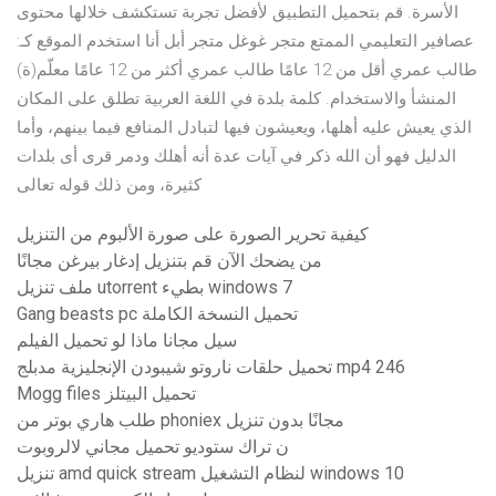
الأسرة. قم بتحميل التطبيق لأفضل تجربة تستكشف خلالها محتوى
عصافير التعليمي الممتع متجر غوغل متجر أبل أنا استخدم الموقع كـ:
طالب عمري أقل من 12 عامًا طالب عمري أكثر من 12 عامًا معلّم(ة)
المنشأ والاستخدام. كلمة بلدة في اللغة العربية تطلق على المكان
الذي يعيش عليه أهلها، ويعيشون فيها لتبادل المنافع فيما بينهم، وأما
الدليل فهو أن الله ذكر في آيات عدة أنه أهلك ودمر قرى أى بلدات
كثيرة، ومن ذلك قوله تعالى
كيفية تحرير الصورة على صورة الألبوم من التنزيل
من يضحك الآن قم بتنزيل إدغار بيرغن مجانًا
ملف تنزيل utorrent بطيء windows 7
Gang beasts pc تحميل النسخة الكاملة
سيل مجانا ماذا لو تحميل الفيلم
تحميل حلقات ناروتو شيبودن الإنجليزية مدبلج mp4 246
Mogg files تحميل البيتلز
طلب هاري بوتر من phoniex مجانًا بدون تنزيل
ن تراك ستوديو تحميل مجاني لالروبوت
تنزيل amd quick stream لنظام التشغيل windows 10