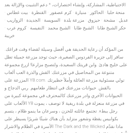
الاحتياطية، المشاركة، وإنشاء اختصارات، * دعم التثبيت والإزالة بعد
منحة حلبا · الحاكور · منيارة · كرم عصفور · القنطرة · بيت غطاس ·
عدبل · مشحة · حيزوق · مزرعة بلدة · السويسة · الجديدة · الزواريب ·
حكر الشيخ طابا · الشيخ طابا · الشيخ محمد · النفيسة · كروم عرب ·
خريبة
من المؤكد أن رعاية الحديقة هي أفضل وسيلة لقضاء وقت فراغك.
سافر إلى جزيرة الفردوس الصغيرة، حيث توجد مزرعة جميلة تطل
على خليج هادئ. وابن قريتك السعيدة، ولتصبح مزارعا! ازرع مجموعة
متنوعة من المحاصيل في مزرعتك: القش والذرة العب ألعاب
المزرعة على Y8.com. تولي مسئولية مزرعة العائلة وأملأ حظيرتك
بالقش. حيوانات مزرعتك في انتظار طعامهم. ربي الدجاج و
الحيوانات الأخري وادر مزرعتك كالمحترف في مجموعة كبيرة من
الألعاب على Y8 في مزرعة منعزلة في بلدة ريفية لا توصف ، يموت
رجل ببطء. تجتمع عائلته للحزن ، وسرعان ما ينمو ظلام ، يتسم
بكوابيس يقظة وشعور متزايد بأن هناك شيئًا شريرًا يسيطر على
الأسرة في الظلام والاشرار The Dark and the Wicked ماذا نقدّم