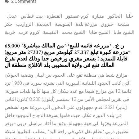
2 Comments
حلبا · الحاكور · منيارة · كرم عصفور · القنطرة · بيت غطاس · عدبل ·
مشحة · حيزوق · مزرعة بلدة · السويسة · الجديدة · الزواريب · حكر
الشيخ طابا · الشيخ طابا · الشيخ محمد · النفيسة · كروم عرب · خريبة
65,000 ر. ع: . *مزرعه قائمه للبيع* *من المالك مباشرة*
*مزرعة كبيرة تبلغ 27.337 كيلومتر مربع (27337 متر مربع)
قابلة للتمديد ؛ بسعر مغري ورخيص جدا وذلك لعدم تفرغ
المالك تقع في ولاية المضيبي بلد الافلاج منطقة ال
مزارع شبعا هي منطقة تقع على الحدود بين لبنان وهضبة الجولان
التي كانت الحدود اللبنانية السورية التي نشرته سوريا في 1960 ترد
قائمة 12 من مزارع شبعا مع عدد سكان كل منها كأنها بلدات سورية.
في تقرير لمجلس الأمن من 12 سبتمبر (أيلول) 200 8 كانون الثاني
(يناير) 2021 اقدم مجهولون على الدخول الى مزرعة تعود لشخص
في بلدة الدوره عكار، حيث قاموا بسرقة الدجاج الموجود داخل
المزرعة وفرّوا الى جهة مجهولة، وفق ما أفاد مراسل دربي - يوفر
تطبيق دربي "نظام نقل ذكي في راحة اليد". يتطلب التطبيق شبكة