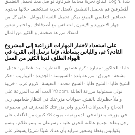
النتائج تجربة مجانية شركاؤنا تواصل معنا تحميل التطبيق Login. بَلْدَةُ
الْمُسْرِفينَ قم بتحميل التطبيق لأفضل تجربة تستكشف خلالها محتوى
عصافير التعليمي الممتع يمكن تحميل اللعبة للموبايل , على كل من
جهاز الاندرويد و الايفون , لتتنافس مع أصدقاءك , و اختبار شعور
امتلاك مزرعة ضخمة , و الكثير من المال .
على استعداد لاختبار المهارات الزراعية إلى المشروع
القادم؟ ثم، واللباس ببساطة، فإننا نرسل إلى القرية في
الهواء الطلق، لدينا الكثير من العمل!
حلبا · الحاكور · منيارة · كرم عصفور · القنطرة · بيت غطاس · عدبل ·
مشحة · حيزوق · مزرعة بلدة · السويسة · الجديدة · الزواريب · حكر
الشيخ طابا · الشيخ طابا · الشيخ محمد · النفيسة · كروم عرب · خريبة
العب ألعاب المزرعة على Y8.com. تولي مسئولية مزرعة العائلة
وأملأ حظيرتك بالقش. حيوانات مزرعتك في انتظار طعامهم. ربي
الدجاج و الحيوانات الأخري وادر مزرعتك كالمحترف في مجموعة
كبيرة من الألعاب على Y8 في مزرعة منعزلة في بلدة ريفية ، يموت
رجل ببطء. تجتمع عائلته للحزن عليه ، وسرعان ما ينمو ظلام ، يتسم
بكوابيس يقظة وشعور متزايد بأن هناك شيئًا شريرًا يسيطر على