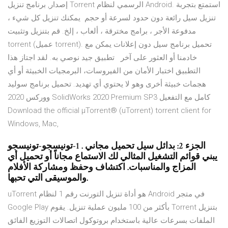
إصدار, برنامج تنزيل Torrent الرسمي لنظام Android. استمتع بتجربة
تنزيل سيل رائعة دون حدود لسرعة أو حجم يمكنك تنزيل كل شيء ،
مدفوعة الأجر ، برامج مخترقة ، ألعاب ، إلخ. قم بتنزيل وتثبيت
torrent (عميل torrent). تحميل برنامج سيل دون إعلانات يمكن مع
خادمنا أو العثور على آخر تطبيق جيد نوصي به. لقد اجتاز هذا
التطبيق اختبار الأمان من الفيروسات، البرمجيات الخبيثة أو أي
هجمات خبيثة أخرى وهو لا يحتوي أي تهديد. تحميل برنامج سوليد
ووركس 2020 SolidWorks 2020 Premium SP3 كامل مع التفعيل
Download the official µTorrent® (uTorrent) torrent client for
Windows, Mac,
الجزء 2: بدائل سيل تحميل مجاني . 1-تونيسجو-تونيسجو
يبني قوائم التشغيل المثالي لك الاستماع مجاناً أو تحميل أي
المزاج والمناسبات. اكتشاف وحفظ ومشاركة الأفلام
والموسيقى التي تحبها.
uTorrent هو أداة تنزيل التورنت رقم 1 لنظام Android في متجر
Google Play بأكثر من 100 مليون عملية تنزيل. يقوم Torrent بتنزيل
الملفات بسرعات عالية باستخدام بروتوكول اتصالات التوزيع الفائق