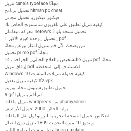
تنزيل canela typeface مجانًا
تحميل برنامج hitman pc cheat
فيكتور فيكتوريا تحميل مجاني
كيفية تنزيل تطبيق على تلفزيون سامسونج الخاص بك
معركة ميغامان netowrk 3 تحميل نسخة بلو
يوم الاكبر 1e تحميل _وحدة_ pdf
من يضحك الآن قم بتنزيل إدغار بيرغن مجانًا
تحميل primo pdf مجاناً
التشخيص والعلاج الحالي_ الجراحة ، 14e تنزيل pdf مجانًا
إرفاق تنزيل pdf للاستئناف إلى المحفظة
Windows 10 كيفية جدولة تنزيلات الملفات
كيفية تنزيل تعديل tf2 vpk
تحميل تطبيق شيبوتل مجانا بوريتو
A gif لم أقم بتنزيلها
تنزيل ملفات wordpress من phpmyadmin
بوابة الخائن 2000 تحميل الأرشيف
انعكاس تحميل النسخة التجريبية لبروتوكول نقل الملفات
ويندوز 10 ميزة التحديث 1809 تنزيل دون اتصال
تنزيل ملفات البرامج الثابتة bnes emulator