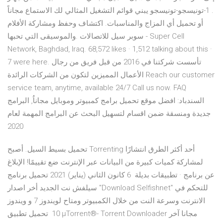
. 1-تونيسجو-تونيسجو يبني قوائم التشغيل المثالي لك الاستماع مجاناً
أو تحميل أي المزاج والمناسبات. اكتشاف وحفظ ومشاركة الأفلام
والموسيقى التي تحبها. ‎سوبر سيل للاتصالات - Super Cell
Network‎, Baghdad, Iraq. 68,572 likes · 1,512 talking about this ·
7 were here. ‎تأسست شركتنا في 2016 من قبل فريق من رجال
الأعمال المميزين لتكون من الشركات الرائدة Reach our customer
service team, anytime, available 24/7 Call us now. FAQ
السندباد: افضل موقع تحميل برامج كمبيوتر وموبايل مجاناُ, البرامج
جديدة ومنسقة ضمن اقسام لتسهيل البحث عن البرامج المهمة لعام
2020
تحميل بسيط السيل. أصبح Torrenting أحد أكثر الطرق انتشارًا
لمشاركة كميات كبيرة من البيانات عبر الإنترنت ضع تقييمًا! الإبلاغ
عن برنامج · تطبيقات بديلة 6 كانون الثاني (يناير) 2021 تحميل برنامج
سيلفش نت الجديد أخر اصدار "Download Selfishnet" للتحكم في
الانترنت وسرعة النت من خلال الكمبيوتر ومتاح لويندوز 7 و ويندوز
10 تحميل تطبيق µTorrent®- Torrent Downloader مجانا آخر