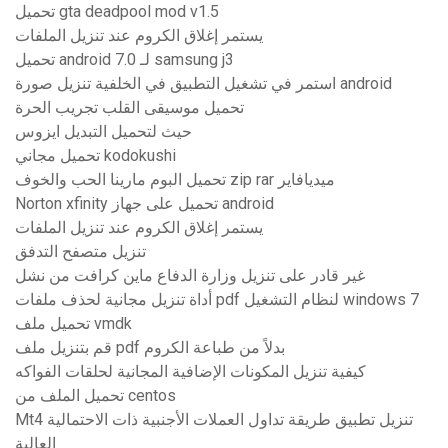
تحميل gta deadpool mod v1.5
يستمر إغلاق الكروم عند تنزيل الملفات
تحميل android 7.0 لـ samsung j3
استمر في تشغيل التطبيق في الخلفية تنزيل صورة android
تحميل موسيقى القلب تجريب الحرة
حيث لتحميل التبديل ايزوس
تحميل مجاني kodokushi
تحميل البوم مارينا الحب والخوف zip rar ميديافاير
Norton xfinity تحميل على جهاز android
يستمر إغلاق الكروم عند تنزيل الملفات
تنزيل متصفح التدفق
غير قادر على تنزيل وزارة الدفاع ماين كرافت من نشل
أداة تنزيل مجانية لحذف ملفات pdf لنظام التشغيل windows 7
تحميل ملف vmdk
قم بتنزيل ملف pdf بدلاً من طباعة الكروم
كيفية تنزيل المكونات الإضافية المجانية لحلقات الفواكه
تحميل الملف من centos
Mt4 تنزيل تطبيق طريقة تداول العملات الأجنبية ذات الاحتمالية
العالية