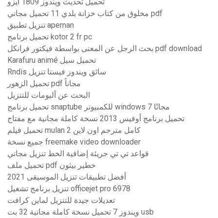
تحميل تحديث ويندوز 1809 ايزو
مخلوق من كتاب خزانة بلدي 11 تحميل مجاني pdf
تنزيل تطبيق apeman
تحميل برنامج kotor 2 fr pc
بحث الرجل عن المعنى بواسطة فيكتور فرانكل pdf download
Karafuru animé تحميل سيل
Rndis سائق ويندوز فيستا تنزيل
تحميل الزهور pdf مجاناً
البحث عن ألبومات للتنزيل
تحميل برنامج snaptube للكمبيوتر windows 7 مجانًا
تحميل برنامج أوفيس 2013 نسخة كاملة مجانية مع مفتاح
تحميل فيلم mulan 2 كامل مترجم اون لاين
جميع نسخة freemake video downloader
قواعد تي تي جريئة إضافية الخط تنزيل مجاني
تحميل ملف pdf خطير بيثون
أفضل تطبيقات تنزيل الموسيقى 2021
تنزيل برنامج تشغيل officejet pro 6978
تعديلات جيدة للتنزيل لماين كرافت
ويندوز 7 تحميل نسخة كاملة مجانية 32 بت usb