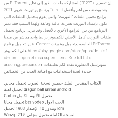
من BitTorrent لمشاركة ملفات نظير إلى نظير (""P2P""). إن تقسيم
برنامج يو تورنت عربي 2021 Torrent يعد ويصنف من أهم وأفضل
برامج تحميل ملفات "التورنت" والتي يقوم بتحميل الملفات التي
تكون بإمتداد التورنت بسرعة عالية وفائقة ولهذا السبب فقد تميز
البرنامج من بين البرامج الأخري بالأفضل وقد تنزيل برنامج تحميل
ملفات التورنت كامل الأصلي للكمبيوتر برابط واحد مباشر من ميديا
فاير ,تحميل برنامج uTorrent للحاسوب,تحميل يوتورنت BitTorrent
على الكمبيوتر https://play.google.com/store/apps/details?
id=com.appchief.msa.supercinema See full list on
ar.soringpcrepair.com سوبرسيل المطورة تقدم لكم تطبيقات
جديدة لعدة استخدامات مع اضافة العديد من الخصائص
الكتاب المقدس الملك جيمس نسخة الصوت تحميل مجاني
تحميل لعبة dragon ball unreal android
Corbin تحميل الألبوم الكامل
تحميل مجانا bts vodeo الحب الاول
ويندوز 10 الإصدار 1903 تحميل idm
Winzip 21.5 النسخة الكاملة تحميل مجاني