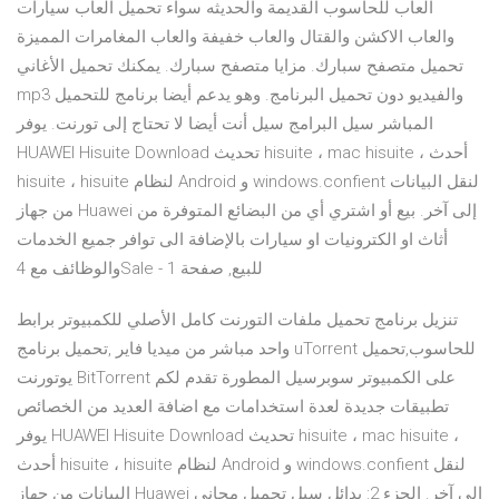
العاب للحاسوب القديمة والحديثه سواء تحميل العاب سيارات
والعاب الاكشن والقتال والعاب خفيفة والعاب المغامرات المميزة
تحميل متصفح سبارك. مزايا متصفح سبارك. يمكنك تحميل الأغاني
mp3 والفيديو دون تحميل البرنامج. وهو يدعم أيضا برنامج للتحميل
المباشر سيل البرامج سيل أنت أيضا لا تحتاج إلى تورنت. يوفر
HUAWEI Hisuite Download تحديث hisuite ، mac hisuite ، أحدث
hisuite ، hisuite لنظام Android و windows.confient لنقل البيانات
من جهاز Huawei إلى آخر. بيع أو اشتري أي من البضائع المتوفرة من
أثاث او الكترونيات او سيارات بالإضافة الى توافر جميع الخدمات
والوظائف مع 4Sale - للبيع, صفحة 1
تنزيل برنامج تحميل ملفات التورنت كامل الأصلي للكمبيوتر برابط
واحد مباشر من ميديا فاير ,تحميل برنامج uTorrent للحاسوب,تحميل
يوتورنت BitTorrent على الكمبيوتر سوبرسيل المطورة تقدم لكم
تطبيقات جديدة لعدة استخدامات مع اضافة العديد من الخصائص
يوفر HUAWEI Hisuite Download تحديث hisuite ، mac hisuite ،
أحدث hisuite ، hisuite لنظام Android و windows.confient لنقل
البيانات من جهاز Huawei إلى آخر. الجزء 2: بدائل سيل تحميل مجاني