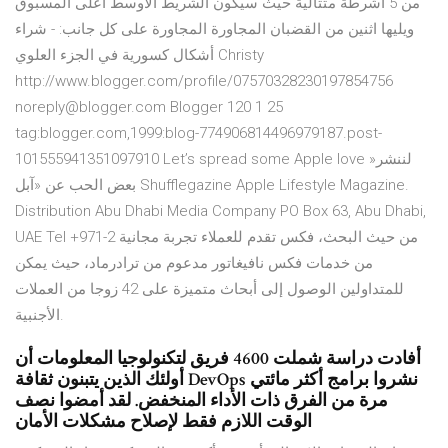
من 5 أشرطة متتالية حيث سيكون الشريط الأوسط أعلى المسبوق
ويليها اثنين من القضبان المجاورة المجاورة على كل جانب: - شراء
أشكال كسورية في الجزء العلوي Christy
http://www.blogger.com/profile/07570328230197854756
noreply@blogger.com Blogger 120 1 25
tag:blogger.com,1999:blog-774906814496979187.post-
101555941351097910 Let’s spread some Apple love »‫لننشر
بعض الحب عن «آبل‬ Shufflegazine Apple Lifestyle Magazine.
Distribution Abu Dhabi Media Company PO Box 63, Abu Dhabi,
UAE Tel +971-2 من حيث البحث، فكس تقدم للعملاء تجربة مجانية
من خدمات فكس نافيغاتور مدعوم من ترادرماد، حيث يمكن
للمتداولين الوصول إلى أبحاث متميزة على 42 زوجا من العملات
الأجنبية.
أفادت دراسة شملت 4600 فريق لتكنولوجيا المعلومات أن
أولئك الذين يتبنون ثقافة DevOps نشروا برامج أكثر مائتي
مرة من الفرق ذات الأداء المنخفض. لقد أمضوا نصف
الوقت اللازم فقط لإصلاح مشكلات الأمان