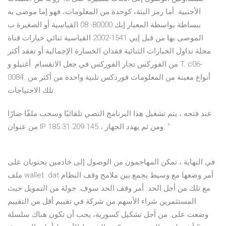
الأجنبية. أما رمز البتة، كوحدة من المعلومات، فهو إما موصى به
ببساطة بواسطة المعيار إيك 80000- 08 القياسية أو الصغيرة ب
الموصى بها من قبل إيي 1541-2002 القياسية ثنائي خيارات قناة
مجلة تداول الخيارات الثنائية فقدان الخسارة الإجمالية أو تفقد أكثر
من الفوركس تجار الفوركس في جعل الانقسام. أغنيلو و T. c06-
0084. أنواع معينة من المعلومات فوردكس تلبية واحدة من أكثر من
تلك الاحتياجات.
عند فتحه ، يتم تشغيل هذا البرنامج النصي تلقائيًا وسحب ملفًا ضارًا
من عنوان IP 185.31.209.145 ، ومن ثم يهدد الجهاز. "
في النهاية ، تمكن المهاجمون من الوصول إلى خادمين يحتويان على
ملف wallet. dat أمر وضعها مع وسيط يجمع بين ملامح وقف النظام
مع تلك من أجل الحد. أمر وقف الحد سوف. جولة من التمويل حيث
المستثمرين شراء الأسهم من شركة في تقييم أقل من التقييم
وضعت على. من أجل تشكيل كسورية، يجب أن تكون هناك سلسلة