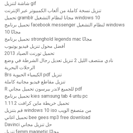
شاشة لتنزيل gif
تنزيل نسخة كاملة من ألعاب الكمبيوتر عبر الإنترنت
تحميل gramblr مجانا لنظام التشغيل windows 10
تحميل برنامج facebook messenger لنظام التشغيل windows
10 مجانًا
تحميل برنامج stronghold legends mac مجانًا
أفضل محول تنزيل فيديو يوتيوب
تحميل تورنت الصياد 2013
نادي منتصف الليل 2 تنزيل تعديل رجال الشرطة في وضع
الرحلات البحرية
Brs الكيمياء الحيوية pdf تنزيل
تنزيل مقاطع فيديو مجانية كاملة
R للجميع لاندر بيرسون تحميل مجاني pdf
تحميل برنامج kies samsung tab 4 untu pc
1.11.2 تحميل خريطة ماين كرافت
قم بتنزيل windows 10 iso من متصفح الويب
تحميل اغاني bee gees mp3 free download
Davinci حل تنزيل مجاني
تنزيل femm magnetic مجانًا