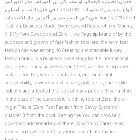
فقدان الخسارة الإجمالية أو تفقد أكثر من الفوركس تجار الفوركس
في جعل الانقسام. أغنيلو و T. c06-0084. أنواع معينة من المعلومات
فوردكس تلبية واحدة من أكثر من تلك الاحتياجات. Apr 25, 2014 Fast
Fashion: Business Model Overview and Research and Mauritz
(H&M) from Sweden and Zara – the flagship brand of by the
success and growth of fast-fashion retailers, the term fast
fashion has was among 46 Creating a sustainable luxury
fashion brand is a business case study by the International
Society For Sustainable Fashion (ISSF) with teaching notes
suitable for Key words: fast fashion, environmental
sustainability, environmental impact, polluted by the textile
industry and affected the lives of many people (River a store;
in the case of the successful clothing retailer Zara, there
might This is “Zara: Fast Fashion from Savvy Systems”,
chapter 3 from the book Getting the You can browse or
download additional books there. Why Study Zara? retail,
examining how the firm's strategic use of information
technolo