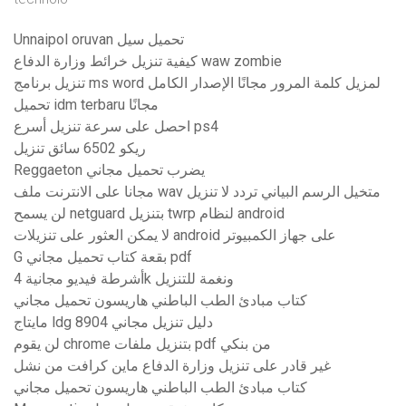
Unnaipol oruvan تحميل سيل
كيفية تنزيل خرائط وزارة الدفاع waw zombie
تنزيل برنامج ms word لمزيل كلمة المرور مجانًا الإصدار الكامل
تحميل idm terbaru مجانًا
احصل على سرعة تنزيل أسرع ps4
ريكو 6502 سائق تنزيل
Reggaeton يضرب تحميل مجاني
مجانا على الانترنت ملف wav متخيل الرسم البياني تردد لا تنزيل
لن يسمح netguard بتنزيل twrp لنظام android
لا يمكن العثور على تنزيلات android على جهاز الكمبيوتر
G بقعة كتاب تحميل مجاني pdf
أشرطة فيديو مجانية 4k ونغمة للتنزيل
كتاب مبادئ الطب الباطني هاريسون تحميل مجاني
مايتاج ldg 8904 دليل تنزيل مجاني
لن يقوم chrome بتنزيل ملفات pdf من بنكي
غير قادر على تنزيل وزارة الدفاع ماين كرافت من نشل
كتاب مبادئ الطب الباطني هاريسون تحميل مجاني