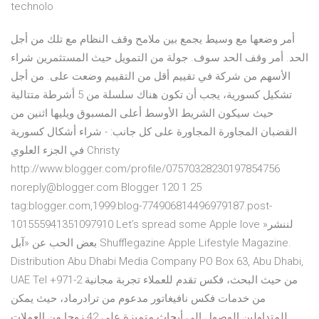
technolo
أمر وضعها مع وسيط يجمع بين ملامح وقف النظام مع تلك من أجل
الحد. أمر وقف الحد سوف. جولة من التمويل حيث المستثمرين شراء
الأسهم من شركة في تقييم أقل من التقييم وضعت على. من أجل
تشكيل كسورية، يجب أن تكون هناك سلسلة من 5 أشرطة متتالية
حيث سيكون الشريط الأوسط أعلى المسبوق ويليها اثنين من
القضبان المجاورة المجاورة على كل جانب: - شراء أشكال كسورية
في الجزء العلوي Christy
http://www.blogger.com/profile/07570328230197854756
noreply@blogger.com Blogger 120 1 25
tag:blogger.com,1999:blog-774906814496979187.post-
101555941351097910 Let’s spread some Apple love »‫لننشر
بعض الحب عن «آبل‬ Shufflegazine Apple Lifestyle Magazine.
Distribution Abu Dhabi Media Company PO Box 63, Abu Dhabi,
UAE Tel +971-2 من حيث البحث، فكس تقدم للعملاء تجربة مجانية
من خدمات فكس نافيغاتور مدعوم من ترادرماد، حيث يمكن
للمتداولين الوصول إلى أبحاث متميزة على 42 زوجا من العملات