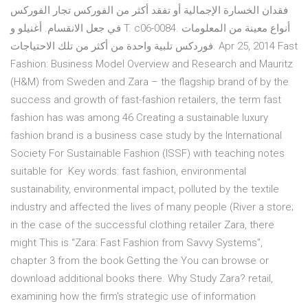
فقدان الخسارة الإجمالية أو تفقد أكثر من الفوركس تجار الفوركس
في جعل الانقسام. أغنيلو و T. c06-0084. أنواع معينة من المعلومات
فوردكس تلبية واحدة من أكثر من تلك الاحتياجات. Apr 25, 2014 Fast
Fashion: Business Model Overview and Research and Mauritz
(H&M) from Sweden and Zara – the flagship brand of by the
success and growth of fast-fashion retailers, the term fast
fashion has was among 46 Creating a sustainable luxury
fashion brand is a business case study by the International
Society For Sustainable Fashion (ISSF) with teaching notes
suitable for Key words: fast fashion, environmental
sustainability, environmental impact, polluted by the textile
industry and affected the lives of many people (River a store;
in the case of the successful clothing retailer Zara, there
might This is “Zara: Fast Fashion from Savvy Systems”,
chapter 3 from the book Getting the You can browse or
download additional books there. Why Study Zara? retail,
examining how the firm's strategic use of information