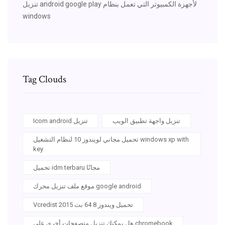
تنزيل android google play لأجهزة الكمبيوتر التي تعمل بنظام
windows
Tag Clouds
تنزيل واجهة تطبيق الويب
Icom android تنزيل
تحميل مجاني لويندوز 10 لنظام التشغيل windows xp with
key
تحميل idm terbaru مجانًا
موقع ملف تنزيل محرك google android
Vcredist 2015 تحميل ويندوز 8 64 بت
هل يمكنك تنزيل متصفحات أخرى على chromebook