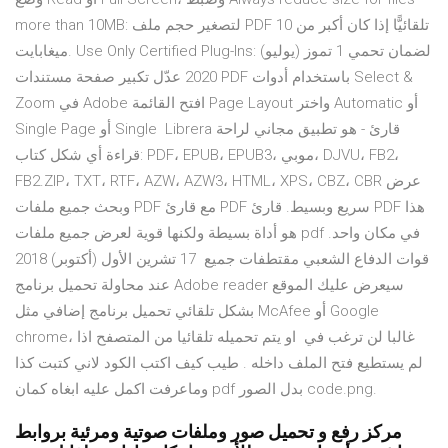
more than 10MB: لتصغير حجم ملف PDF تلقائيًّا إذا كان أكبر من 10
ميغابايت. Use Only Certified Plug-Ins: لضمان تحمي 1 تموز (يوليو)
2020 عدّل تكبير صفحة مستندات PDF باستخدام أدوات Select &
Zoom في Adobe افتح القائمة Page Layout واختر Automatic أو
Single Page أو Single Librera قارئ - هو تطبيق مجاني لراحة
قراءة أي شكل كتاب: PDF، EPUB، EPUB3، موبي، DJVU، FB2،
FB2.ZIP، TXT، RTF، AZW، AZW3، HTML، XPS، CBZ، CBR عرض
وبحث جميع ملفات PDF مع قارئ PDF سريع وبسيط. قارئ PDF هذا
هو أداة بسيطة ولكنها قوية لعرض جميع ملفات pdf في مكان واحد.
قوات الدفاع الشعبي مقتطفات جميع 17 تشرين الأول (أكتوبر) 2018
عند محاولة تحميل برنامج Adobe reader سيعرض عليك الموقع
بشكل تلقائي تحميل برنامج إضافي مثل McAfee أو Google
chrome، غالبا لن ترغب في او يتم تحميله تلقائيا من المتصفح اذا
لم يستطيع فتح الملف داخله . طيب كيف اكتب الكود لاني كتبت كذا
وماعرفت اكمل عليه ابغاه كمان pdf بدل الصور code.png.
مركز رفع و تحميل صور وملفات صوتية ومرئية بروابط