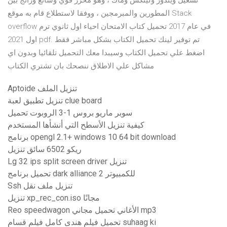
تشغيل ويندوز ولينكس وماك ، وهو محرر قوي وشائع ورائج بين
المطورين والمبرمجين ، ووفقا لاستطلاع قام به موقع Stack
overflow في عام 2017 تحميل كتاب الامتحان احياء اول ثانوي ترم
اول 2021 pdf. تم توفير لينك تحميل الكتاب بشكل مباشر فقط
اضغط علي تحميل الكتاب وسيبدا معك التحميل تلقائيا وبدون اي
مشاكل علي الاطلاق ننصحك بان تشتري الكتاب
Aptoide تنزيل الملف
تنزيل تطبيق لعبة clue board
سوبر ماريو بروس 1-3 الروبوت تحميل
كيفية تنزيل الأسطح التي أنشأها المستخدم
برنامج opengl 2.1+ windows 10 64 bit download
ريكو 6502 سائق تنزيل
Lg 32 ips split screen driver تنزيل
تحميل برنامج dark alliance 2 للكمبيوتر
Ssh تنزيل ملف نقل
تنزيل xp_rec_con.iso مجانًا
Reo speedwagon الأغاني تحميل مجاني mp3
تحميل فيلم هندى كامل فيلم قسام suhaag ki