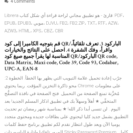
4 Comments
Librera قارئ - هو تطبيق مجاني لراحة قراءة أي شكل كتاب: PDF،
EPUB، EPUB3، موبي، DJVU، FB2، FB2.ZIP، TXT، RTF، AZW،
AZW3، HTML، XPS، CBZ، CBR
قم بتوجيه الكاميرا إلى كود QR/الباركود 3. تعرف تلقائياً،
واقرأ، وفك الشفرة 4. احصل على النتائج والخيارات
المناسبة لها يقرأ جميع صيغ كود QR/الباركود QR code,
Data Matrix, Maxi code, Code 39, Code 93, Codabar,
UPC-A, EAN-8
جرّب إعادة تحميل علامة التبويب التي يظهر بها الخطأ. الخطوة 2:
محو ذاكرة التخزين المؤقت. ربما يحتوي Chrome على معلومات
مُخزَّنة تمنع الصفحة من التحميل. فتح الصفحة في نافذة التصفُّح
المتخفِّي ★ أهلاً وسهلاً بك في تطبيق اذكار المسلم الجديد! بعد
اليوم.. لن تنسى أبدا ذكر الله! ★ بمناسبة شهر رمضان تم تحديث
التطبيق بشمل جديد كليا ليحتوي على بطاقات جديده ومحتوى متجدد
يوميا الآن وبعد طول انتظار نقدم لكم تطبيق برنامج حفظ كلمات
المرور تلقائيا وإدارة الباسوردات Sticky Password Premium كامل.