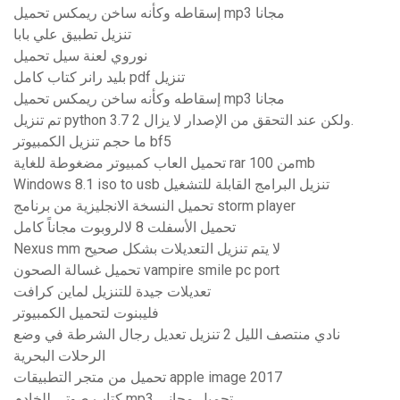
إسقاطه وكأنه ساخن ريمكس تحميل mp3 مجانا
تنزيل تطبيق علي بابا
نوروي لعنة سيل تحميل
بليد رانر كتاب كامل pdf تنزيل
إسقاطه وكأنه ساخن ريمكس تحميل mp3 مجانا
تم تنزيل python 3.7 ولكن عند التحقق من الإصدار لا يزال 2.
ما حجم تنزيل الكمبيوتر bf5
تحميل العاب كمبيوتر مضغوطة للغاية rar من 100mb
Windows 8.1 iso to usb تنزيل البرامج القابلة للتشغيل
تحميل النسخة الانجليزية من برنامج storm player
تحميل الأسفلت 8 لالروبوت مجاناً كامل
Nexus mm لا يتم تنزيل التعديلات بشكل صحيح
تحميل غسالة الصحون vampire smile pc port
تعديلات جيدة للتنزيل لماين كرافت
فليبنوت لتحميل الكمبيوتر
نادي منتصف الليل 2 تنزيل تعديل رجال الشرطة في وضع
الرحلات البحرية
تحميل من متجر التطبيقات apple image 2017
كتاب صوتي للخادم mp3 تحميل مجاني