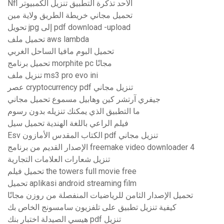
Nfl الأحد تذكرة التطبيق تنزيل الكمبيوتر
تحميل مجاني خريطة الطريق ولاية مين
تحويل jpg إلى pdf download -upload
تحميل ملف aws lambda
تحميل البوم مافيا الساحل الغربي
تحميل برنامج morphite pc مجانًا
تنزيل ملف ms3 pro evo ini
عصر cryptocurrency pdf تنزيل مجاني
جيفري آرتشر كين وهابيل مسموع تحميل مجاني
ما التطبيق الذي يمكنك تنزيله بدون رسوم
فيلم الراعي باللغة الهندية تحميل سيل
Esv الكتاب المقدس الأمازون pdf تنزيل مجاني
الإصدار القديم من برنامج freemake video downloader 4
تنزيل شعارات العلامات التجارية
تحميل فيلم the towers full movie free
تحميل aplikasi android streaming film
تحميل الإصدار الثامن للرياضيات المنفصلة من روزن مجانًا
كيفية تنزيل تطبيق على تلفزيون سامسونج الخاص بك
هيسي الصيدلة اختبار بنك pdf تنزيل