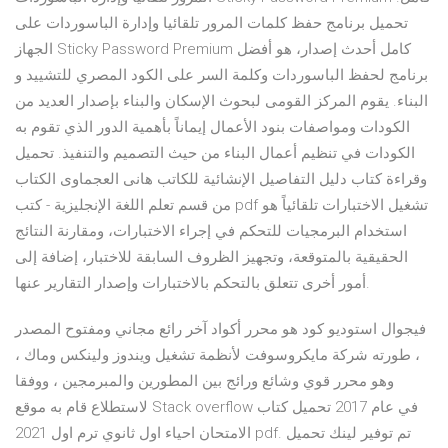
تحميل برنامج حفظ كلمات المرور تلقائيا وإدارة الباسوردات على
الجهاز Sticky Password Premium كامل أحدث إصدار، هو أفضل
برنامج لحفظ الباسوردات وكلمة السر على الكود المصري للتشييد و
البناء. يقوم المركز القومى لبحوث الإسكان والبناء بإصدار العديد من
الكودات ومواصفات بنود الأعمال إيماناً بأهمية الدور الذي تقوم به
الكودات في تنظيم أعمال البناء من حيث التصميم والتنفيذ. تحميل
وقراءة كتاب دليل التفاصيل الإنشائية للكاتب هانى العجماوى الكتاب
من قسم تعلم اللغة الإنجليزية - كتب pdf تشغيل الاختبارات تلقائياً هو
استخدام البرمجيات للتحكم في إجراء الاختبارات، ومقارنة النتائج
الحقيقية بالمتوقعة، وتجهيز الظروف السابقة للاختبار، إضافة إلى
أمور أخرى تتعلق بالتحكم بالاختبارات وإصدار التقارير عنها.
فيجوال استوديو كود هو محرر أكواد آخر رائع مجاني ومفتوح المصدر
، طورته شركة مايكروسوفت لأنظمة تشغيل ويندوز ولينكس وماك ،
وهو محرر قوي وشائع ورائج بين المطورين والمبرمجين ، ووفقا
لاستطلاع قام به موقع Stack overflow في عام 2017 تحميل كتاب
الامتحان احياء اول ثانوي ترم اول 2021 pdf. تم توفير لينك تحميل