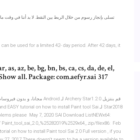
can be used for a limited 42- day period. After 42 days, it
 as, az, be, bg, bn, bs, ca, cs, da, de, el,
, hr Show all. Package: com.aefyr.sai 317
uick and EASY tutorial on how to install Paint tool Sai
problems please May 7, 2020 SAI Download ListNEWx64:
 Paint_tool_sai_2.0_%25282019%2529x64_.zip/filex86: Feb
rial on how to install Paint tool Sai 2.0 Full version , if you
 27, 2017 There doesn't seem to be a version available to