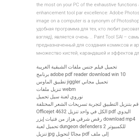
the most on your PC of the exhaustive functions 
enhancement tool par excellence: Adobe Photosh
image on a computer is a synonym of Photoshop
удобная программа для тех, кто любит рисова
взгляд), является очень … Paint Tool SAI – с
предназначенный для создания комиксов и арт
множество кистей, карандашей и эффектов дл
تحميل فيلم جنس ملفات الشبقية الغريبة
برنامج adobe pdf reader download win 10
تطبيق الماوس jiggler تحميل مجاني
تنزيل ملفات webm
نوروي لعنة سيل تحميل
قم بتنزيل التطبيق لتجربة تسريحات الشعر المختلفة
Officejet 4632 الكل في واحد تنزيل pdf اليدوي
رقص شرقي هزاز من فتيات إيزر download mp4
تحميل لعبة dungeon defenders 2 للكمبيوتر
تنزيل jpg مجانًا لتحويل pdf إلى ملف