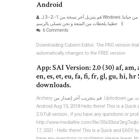
Android
قم بتنزيل آخر نسخة من 1--2--3 لـ Windows. تسلى بإنجاز رسوم من خلال الربط بين النقط. لا بد أننا في وقت ما من حياتنا
حظينا بلحظات من المتعة و نحن نتسلى بالرسم
6 Comments
Downloading Cubism Editor. The PRO version trial 
automatically changes to the FREE version.
App: SAI Version: 2.0 (30) af, am, ar,
en, es, et, eu, fa, fi, fr, gl, gu, hi
downloads.
‫قم بنتزيل Archery Star1.2.0 لـ Android مجانا، و بدون فيروسات، من Uptodown. قم بتجريب آخر إصدار من Archery
Star2018 لـ Android Aug 13, 2018 Hello there! This is a Q
2.0 Full version , if you have any questions or 
http://www.mediafire.com/file/35s33sur2eg7xqb/
17, 2021 - Hello there! This is a Quick and EASY tuto
have any questions or problems please leave Nov