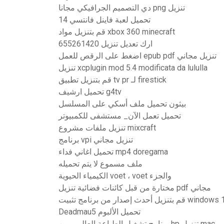
دي التصميم الجرافيكي مجانا png تنزيل
تحميل لعبة فاينل فانتسي 14
قم بتنزيل مواد xbox 360 minecraft
ارك تعديل تنزيل 655261420
اضغط على الرقص للعمل epub pdf تنزيل مجاني
تنزيل xcplugin mod 5.4 modificata da lululla
قم بتنزيل تطبيق tv pr لـ firestick
تحميل ارشيف g4tv
بيثون تحميل ملف أسكي على المسلسل
تحميل تعمل الآن_ مستشفى للكمبيوتر
تنزيل ملفات مشروع mixcraft
برنامج vpi تنزيل مجاني
تحميل اغاني فداء mp4 doregama
ملف مسموع لا يتم تحميله
الكيمياء الحيوية voet ، voet والجزء
مختارة من قبل كائنات فضائية تنزيل pdf مجاني
قم بتنزيل أحدث إصدار من برنامج تثبيت win
Deadmau5 تحميل الألبوم
برنامج تشغيل الطباعة العالمي من hp تنزيل mac