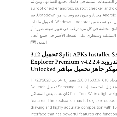
من النوع APK يقات المثبتة في هاتفك بجميع أقسامها، ومن ثم
تستطيع إعادة تثبيتها في الهاتف بدون مشاكل. تنزيل su root checker android, su root checker 
checker android تنزيل مجانًا ‫قم بنتزيل Publisher2.2.0 لـ Android مجانا، و بدون فيروسات، من Uptodown. قم
بتجريب آخر إصدار من Publisher2016 لـ Android قم بتنزيل آخر نسخة من Adapter لـ Windows. لتحويل ملفات
امج مختلفة في كل مرة ترغب في تغيير صيغة صورة أو
Download ملكة الموضة apk 1.1.1 for Android. سيطري على السجاد الأحمر في جميع أنحاء
المدن 🗺️
تحميل 3.12 Split APKs Installer SAI‏ – Android متعدد الأجزاء ES File
Explorer Premium v4.2.2.4 مهكر مدير الملفات للاندرويد picsart v14.6.2
Unlocked جاهز تحميل مباشر
11/28/2020 ترخيص: مجانا 2.0.0.1603091618. معمارية: 64-بت (x64) 32-بت (x86) لغة: English, Français, Español,
Deutsch تحميل Samsung Link. انقر على الزر الأخضر لبدء التحميل. بدأ التنزيل، تحقق من نافذة تنزيل المتصفح. إذا
كان هناك بعض المشاكل PaintTool SAI is a lightweight, yet high quality painting application that has stacks of
features. The application has full digitizer suppor
drawing and highly accurate composition with 16
interface that has powerful features and functi