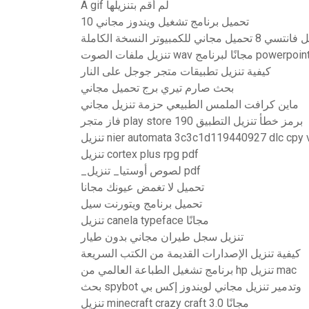
A gif لم أقم بتنزيلها
تحميل برنامج تشغيل ويندوز مجاني 10
8 تحميل مجاني للكمبيوتر النسخة الكاملة
تنزيل ملفات الصوت wav مجانًا لبرنامج powerpoi
كيفية تنزيل تطبيقات متجر جوجل على النار
بحث صارم تيري برج تحميل مجاني
ماين كرافت الملمس الطبيعي حزمة تنزيل مجاني
فاز متجر play store برمز خطأ تنزيل التطبيق 190
تنزيل nier automata 3c3c1d119440927 dlc cpy
تنزيل cortex plus rpg pdf
_لصوص أوستيا_ تنزيل pdf
تحميل لا تغمض عيونك مجانا
تحميل برنامج ويتورنت سيل
تنزيل canela typeface مجانًا
تنزيل سجل طيران مجاني بدون طيار
كيفية تنزيل الإصدارات القديمة من الكتب السريعة
برنامج تشغيل الطباعة العالمي من hp تنزيل mac
بحث spybot وتدمير تنزيل مجاني لويندوز إكس بي
تنزيل minecraft crazy craft 3.0 مجانًا