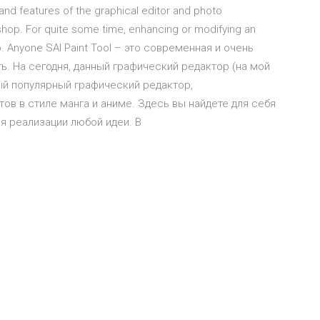
and features of the graphical editor and photo
op. For quite some time, enhancing or modifying an
. Anyone SAI Paint Tool – это современная и очень
ть. На сегодня, данный графический редактор (на мой
амый популярный графический редактор,
ов в стиле манга и аниме. Здесь вы найдете для себя
я реализации любой идеи. В