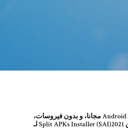
‫قم بنتزيل Split APKs Installer (SAI)4.4 لـ Android مجانا، و بدون فيروسات،
من Uptodown. قم بتجريب آخر إصدار من Split APKs Installer (SAI)2021 لـ