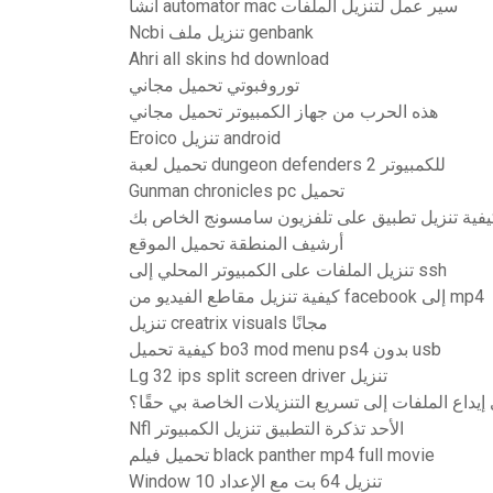
أنشأ automator mac سير عمل لتنزيل الملفات
Ncbi تنزيل ملف genbank
Ahri all skins hd download
توروفبوتي تحميل مجاني
هذه الحرب من جهاز الكمبيوتر تحميل مجاني
Eroico تنزيل android
تحميل لعبة dungeon defenders 2 للكمبيوتر
Gunman chronicles pc تحميل
يفية تنزيل تطبيق على تلفزيون سامسونج الخاص بك
أرشيف المنطقة تحميل الموقع
تنزيل الملفات على الكمبيوتر المحلي إلى ssh
كيفية تنزيل مقاطع الفيديو من facebook إلى mp4
تنزيل creatrix visuals مجانًا
كيفية تحميل bo3 mod menu ps4 بدون usb
Lg 32 ips split screen driver تنزيل
يداع الملفات إلى تسريع التنزيلات الخاصة بي حقًا؟
Nfl الأحد تذكرة التطبيق تنزيل الكمبيوتر
تحميل فيلم black panther mp4 full movie
Window 10 تنزيل 64 بت مع الإعداد