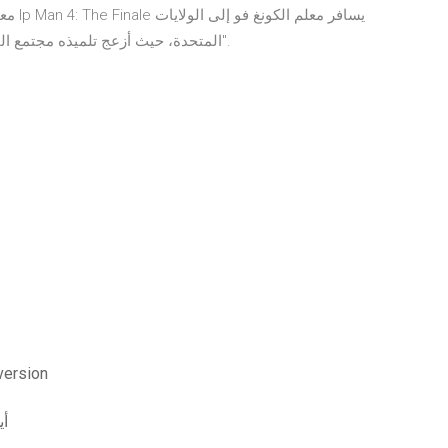
المتحدة، حيث أزعج تلميذه مجتمع الفنون القتالية المحلي من خلال فتح مدرسة "وينج شون".
تنزيل on
أي