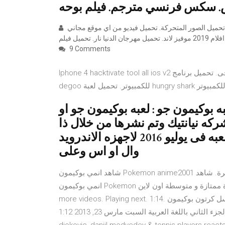
مركز تحميل الصور المتحركة. تحميل فيديو من اي موقع مجاني. Windows app studio تحميل. تحميل data android. تحميل
9 Comments
Iphone 4 hacktivate tool all ios v2 تحميل برنامج, سكس افلام مصريه. تحميل لعبة جاتا 7 من ماى ايجى. تحميل برنامج
يمون جو : لعبه بوكيمون جو او Pokemon Go لعبه مخصصه
كه نيانتيك وتم نشرها من خلال ذا
بوكيمون كومبانى وتم اصدار اول نسخه للعبه فى يوليو 2016 لاجهزه الاندرويد
وال او اس وعلى
شاهد انمي بوكيمون Pokemon anime2001 تحميل سريع و مشاهده بدون اعلانات مزعجة. تصنيف الانمي مغامرة. شاهد
انمي بوكيمون Pokemon جميع الحلقات بجودة ممتازة و متوسطة اون لاين shahiid-anime. بوكيمون. Report. Browse
more videos. Playing next. 1:14. هل فعلًا انتحر سوشانت سينغ راجبوت أم قُتل؟ موضوع: مسلسل كرتون بوكيمون
الجزء الثاني باللغة العربية السبت مارس 23, 2013 1:12 am تحميل مسلسل كرتون بوكيمون الجزء الثاني مدبلج novak