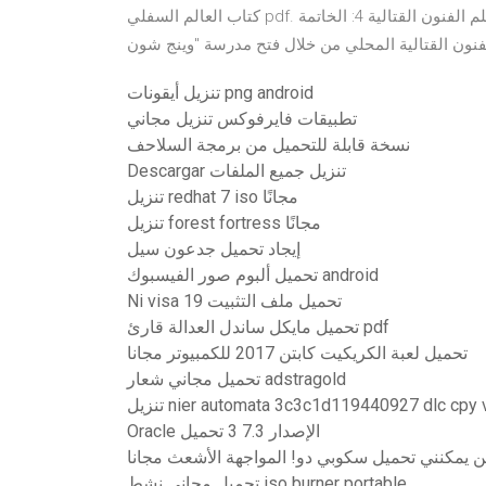
كتاب العالم السفلي pdf. معلم الفنون القتالية 4: الخاتمة Ip Man 4: The Finale يسافر معلم الكونغ فو إلى الولايات
تنزيل أيقونات png android
تطبيقات فايرفوكس تنزيل مجاني
نسخة قابلة للتحميل من برمجة السلاحف
Descargar تنزيل جميع الملفات
تنزيل redhat 7 iso مجانًا
تنزيل forest fortress مجانًا
إيجاد تحميل جدعون سيل
تحميل ألبوم صور الفيسبوك android
Ni visa 19 تحميل ملف التثبيت
تحميل مايكل ساندل العدالة قارئ pdf
تحميل لعبة الكريكيت كابتن 2017 للكمبيوتر مجانا
تحميل مجاني شعار adstragold
nier automata 3c3c1d119440927 dlc cpy versi
Oracle الإصدار 7.3 3 تحميل
ن يمكنني تحميل سكوبي دو! المواجهة الأشعث مجانا
تحميل مجاني نشط iso burner portable