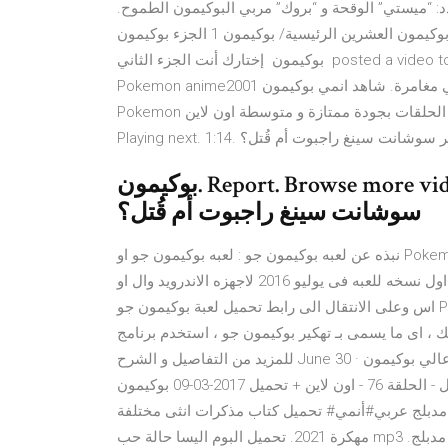
 “ميستي” الوقحة و “بروك” مربي البوكيمون الطموح.
الرئيسية/ بوكيمون 1 الجزء بوكيمون‎ الجزء الاول – الحلقة الاخيرة 82 – اون لاين + تحميل. فيلم بوكيمون العشرين
إختارك أنت الجزء الثاني ‎ بوكيمون ‎ posted a video to playlist ‎ ‎أفلام البوكيمون‎ ‎. April 28, 2018 · شاهد انمي بوكيمون
Pokemon anime2001 تحميل سريع و مشاهده بدون اعلانات مزعجة. تصنيف الانمي مغامرة. شاهد انمي بوكيمون
Pokemon جميع الحلقات بجودة ممتازة و متوسطة اون لاين shahiid-anime. بوكيمون. Report. Browse more videos.
P. هل فعلًا انتحر سوشانت سينغ راجبوت أم قُتل؟
بوكيمون. Report. Browse more videos. Playing next. 1:14. هل فعلًا انتحر
سوشانت سينغ راجبوت أم قُتل؟
نبذه عن لعبه بوكيمون جو : لعبه بوكيمون جو او Pokemon Go لعبه مخصصه للهواتف المحموله تم تطويرها من خلال
شركه نيانتيك وتم نشرها من خلال ذا بوكيمون كومبانى وتم اصدار اول نسخه للعبه فى يوليو 2016 لاجهزه الاندرويد وال او
اس وعلى الانتقال الى رابط تحميل لعبة بوكيمون جو Pokemon GO بوكيمون جو للاندرويد بوكيمون جو للايفون. ان كنت
ما يسمى بـ تهكير بوكيمون جو ، استخدم برنامج fake GPS ،
للمزيد من التفاصيل و الشرح June 30 · بوكيمون الجزء الثالث والعشرون الحلقة 26 مترجمة وبجودة عالي بوكيمون‎
الجزء الاول - الحلقة 76 - اون لاين + تحميل 2017-03-09 بوكيمون‎ الجزء الاول - الحلقة 26 - اون لاين + تحمي أنمي
وكيمونالجزء الأول - الحلقة 2 مدبلج عربي#أنمي# تحميل كتاب مذكرات انثى مختلفة pdf. تحميل لعبة dragon mania
مهكرة 2021. تحميل البوم اليسا حالة حب mp3 مضغوط. انتي فايروس للكمبيوتر مجاني. تنة ورنة الجزء الثانى مدبلج.