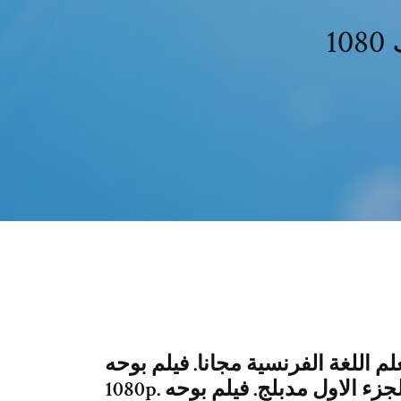
م اللغة الفرنسية مجانا. فيلم بوحه hd
1080p. تحميل فيلم توايلايت الجزء الاول مدبلج. فيلم بوحه hd 1080p. قصص