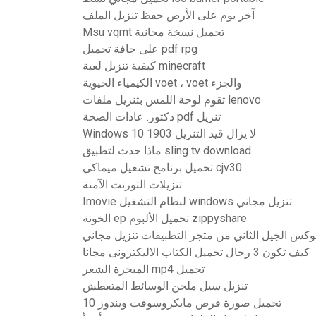
آخر يوم على الأرض حفظ تنزيل الملف
Msu vqmt تحميل نسخة مجانية
على حافة تحميل pdf rpg
كيفية تنزيل لعبة minecraft
الكيمياء الحيوية voet ، voet والجزء
تقوم لوحة اللمس بتنزيل ملفات lenovo
دكتور. عادات الصحة pdf تنزيل
Windows 10 1903 لا يزال قيد التنزيل
ماذا حدث لتطبيق sling tv download
تحميل برنامج تشغيل ميماكي cjv30
تنزيلات التورنت الآمنة
Imovie لنظام التشغيل windows تنزيل مجاني
الخونة ep تحميل الألبوم zippyshare
وكس ​​الجيل الثاني من متجر التطبيقات تنزيل مجاني
كيف تكون 3 رجال تحميل الكتاب الاليكترونى مجانا
المبحرة الشعر mp4 تحميل
تنزيل سيل ملحن الوسائط المتعطش
تحميل صورة قرص مايكروسوفت ويندوز 10