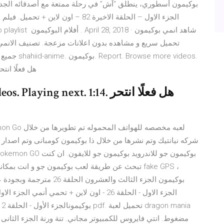
بوكيمون أسطوري، ينطلق “آش” في رحلة ممتعة مع أصدقائه الجدد:
laying next. 1:14
تبحث عن طريقة لعب بوكيمون جو و انت بمكانك ، اى 
ب