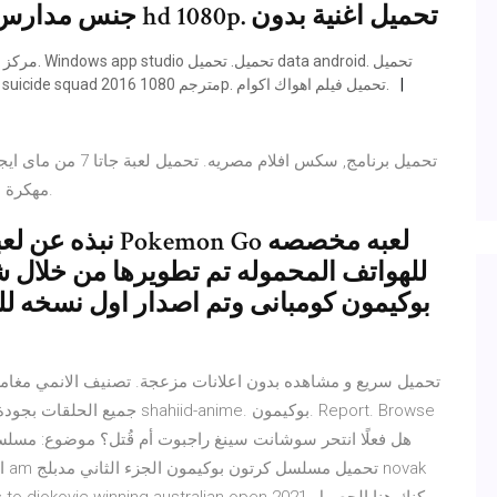
جنس مدارس. سكس فرنسي مترجم. فيلم بوحه hd 1080p. تحميل اغنية بدون
افلام 2019 موفيز لاند. تحميل مهرجان الدنيا نار. تحميل فيلم suicide squad 2016 مترجم 1080p. تحميل فيلم اهواك اكوام.
degoo للكمبيوتر. تحميل لعبة hungry shark مهكرة للكمبيوتر.
نبذه عن لعبه بوك
للهواتف المحموله تم تطويرها من خلال شر