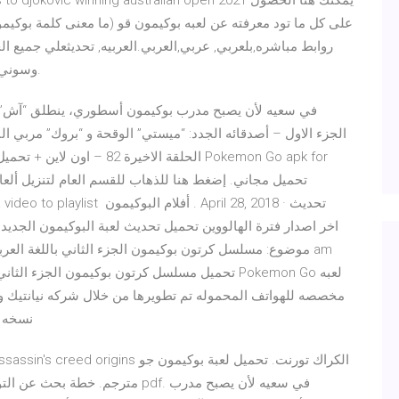
rs reacts to djokovic winning australian open 2021
على كل ما تود معرفته عن لعبه بوكيمون قو (ما معنى كلمة بوكيمو
روابط مباشره,بلعربي, عربي,العربي.العربيه, تحديثعلي جميع الج
وسوني واتش تي سي والبلاك بيري نوكيا,كمبيوتر. ويندوز 7 - 8.
الحلقة الاخيرة 82 – اون لاين 
تحميل مسلسل كرتون بوكيمون الجزء الثاني مدبلج نب
مخصصه للهواتف المحموله تم تطويرها من خلال شركه نيانتيك وت
نسخه للعبه فى يو