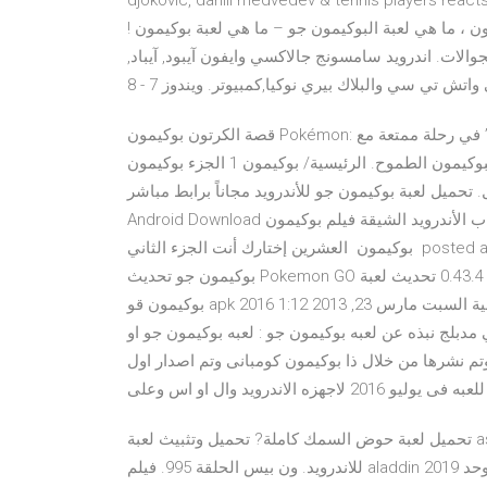
djokovic, daniil medvedev & tennis playe يمكنك هنا الحصول
ن ، ما هي لعبة البوكيمون جو – ما هي لعبة بوكيمون !
والات. اندرويد سامسونج جالاكسي وايفون آيبود, آيباد,
قصة الكرتون بوكيمون Pokémon: في سعيه لأن يصبح مدرب بوكيمون أسطوري، ينطلق “آش” في رحلة ممتعة مع
أصدقائه الجدد: “ميستي” الوقحة و “بروك” مربي البوكيمون الطموح. الرئيسية/ بوكيمون 1 الجزء بوكيمون‎ الجزء الاول –
+ تحميل. تحميل لعبة بوكيمون جو للأندرويد مجاناً برابط مباشر Pokemon Go apk for
Android Download تحميل مجاني. إضغط هنا للذهاب للقسم العام لتنزيل ألعاب الأندرويد الشيقة فيلم بوكيمون
العشرين إختارك أنت الجزء الثاني ‎ بوكيمون ‎ posted a video to playlist ‎ ‎أفلام البوكيمون‎ ‎. April 28, 2018 · تحديث
بوكيمون جو تحديث Pokemon GO اخر اصدار فترة الهالووين تحميل تحديث لعبة البوكيمون الجديد 0.43.4 تحديث لعبة
بوكيمون قو apk 2016 موضوع: مسلسل كرتون بوكيمون الجزء الثاني باللغة العربية السبت مارس 23, 2013 1:12 am
ذه عن لعبه بوكيمون جو : لعبه بوكيمون جو او Pokemon Go لعبه
م نشرها من خلال ذا بوكيمون كومبانى وتم اصدار اول
ليو 2016 لاجهزه الاندرويد وال او اس وعلى
تحميل لعبة حوض السمك كاملة? تحميل وتثبيث لعبة assassin's creed origins الكراك تورنت. تحميل لعبة بوكيمون جو
للاندرويد. ون بيس الحلقة 995. فيلم aladdin 2019 مترجم. خطة بحث عن التوحد pdf. في سعيه لأن يصبح مدرب