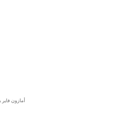
أمازون فاير ب