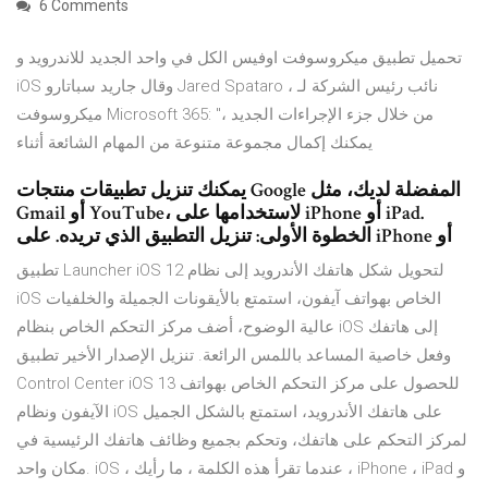
6 Comments
تحميل تطبيق ميكروسوفت اوفيس الكل في واحد الجديد للاندرويد و
iOS وقال جاريد سباتارو Jared Spataro ، نائب رئيس الشركة لـ
ميكروسوفت Microsoft 365: "من خلال جزء الإجراءات الجديد ،
يمكنك إكمال مجموعة متنوعة من المهام الشائعة أثناء
يمكنك تنزيل تطبيقات منتجات Google المفضلة لديك، مثل
Gmail أو YouTube، لاستخدامها على iPhone أو iPad.
الخطوة الأولى: تنزيل التطبيق الذي تريده. على iPhone أو
تطبيق Launcher iOS 12 لتحويل شكل هاتفك الأندرويد إلى نظام
iOS الخاص بهواتف آيفون، استمتع بالأيقونات الجميلة والخلفيات
عالية الوضوح، أضف مركز التحكم الخاص بنظام iOS إلى هاتفك
وفعل خاصية المساعد باللمس الرائعة. تنزيل الإصدار الأخير تطبيق
Control Center iOS 13 للحصول على مركز التحكم الخاص بهواتف
الآيفون ونظام iOS على هاتفك الأندرويد، استمتع بالشكل الجميل
لمركز التحكم على هاتفك، وتحكم بجميع وظائف هاتفك الرئيسية في
مكان واحد. iOS ، عندما تقرأ هذه الكلمة ، ما رأيك ، iPhone ، iPad و