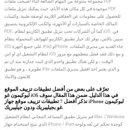
مجموعة متنوعة من المهام الشائعة أثناء أصبحت ملفات PDF
موجودة في كل مكان هذه الأيام، حيث يمكنك تنزيل ملفات PDF
للحصول على معلومات عن العقاقير اللازمة لوصفة طبية، وكتيبات
المالك الخاصة بالسيارات أو الأجهزة، والكتب الإلكترونية بتنسيق
PDF، كما أن الشركات تحب تنزيل تطبيق الكازينو لنظام iOS. في
سبين بالاس، نوفر لك خيار تطبيق الكازينو للهواتف المحمولة بنظام
iOS على جميع أجهزة iPad وiPhone. جاء العديد من مديري الملفات
لنظام التشغيل اي او اس iOS و مع ذلك فقد فشل معظمهم مع مرور
الوقت ، و لكن هناك تطبيق واحدو الذي اثبت جدارته منذ ان تم
تطويره ، و هو تطبيق iFile و الذي يعتبر احد افضل مديري الملفات
للايفون والايباد
تعرّف على بعض من أفضل تطبيقات تزييف الموقع
لبوكيمون غو iOS في هذا الدليل. ضمن هذا المقال سوف
نذكر أفضل 7 تطبيقات تزييف موقع جهاز iPhone لبوكيمون
غو بجيليبريك ودون جيليبريك.
قم بتنزيل تطبيق المساعد المجاني لنظام التشغيل Mac / Windows
الذي يتيح استخدام جهاز iPhone / iPad كوحدة تحكم عن بُعد ولوحة