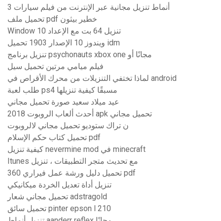
أنماط تنزيل مجانية عبر الإنترنت من فيلم سيارات 3
تحميل ملف pdf خطير بيثون
Window 10 تنزيل 64 بت مع الإعداد
ويندوز 10 الإصدار 1903 تحميل idm
تنزيل برنامج psychonauts xbox one مجانًا أو
فيلم ميامي مرتين تحميل سيل
لماذا تختفي التنزيلات من محرك الأقراص في android
طلب لعبة ps4 مسبقًا كيفية تنزيلها
عيد ميلاد سعيد صورة تحميل مجاني
أحدث ألعاب الروبوت 2018 apk تحميل مجاني
ن تراك ستوديو تحميل مجاني لالروبوت
تحميل كتاب حكم الإسلام pdf
كيفية تنزيل nevermine mod في minecraft
Itunes مع تحديث متجر التطبيقات ، تنزيل
تحميل دليل ورشة عمل فيراري 360 pdf
تنزيل أداة تعديل الخردة ميكانيكي
تحميل مجاني شعار adstragold
تحميل سائق pinter epson l 210
تنزيل أنماط aanderr reflex مجانًا