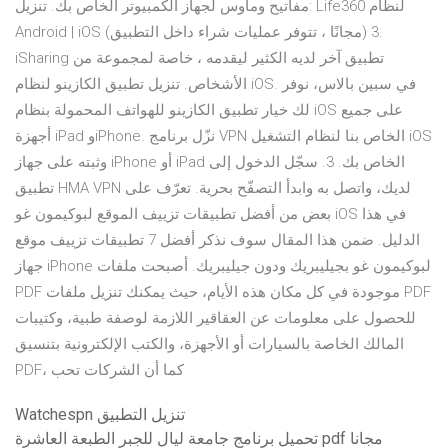
مفاتيح وماوس لجهاز الكمبيوتر الخاص بك. تنزيل: Life360 لنظام
Android | iOS (مجانًا ، تتوفر عمليات شراء داخل التطبيق) 3.
iSharing تطبيق آخر لديه الكثير ليقدمه ، خاصة لمجموعة من
الأشخاص. تنزيل تطبيق الكازينو لنظام iOS. في سبين بالاس، نوفر
لك خيار تطبيق الكازينو للهواتف المحمولة بنظام iOS على جميع
أجهزة iPad وiPhone. نزّل برنامج VPN الخاص بنا لنظام التشغيل iOS
وثبته على جهاز iPhone أو iPad الخاص بك. 3. سجّل الدخول إلى
تطبيق HMA VPN لديك، واتصل به وابدأ التصفّح بحرية. تعرّف على
بعض من أفضل تطبيقات تزييف الموقع لبوكيمون غو iOS في هذا
الدليل. ضمن هذا المقال سوف نذكر أفضل 7 تطبيقات تزييف موقع
جهاز iPhone لبوكيمون غو بجيليبريك ودون جيليبريك. أصبحت ملفات
PDF موجودة في كل مكان هذه الأيام، حيث يمكنك تنزيل ملفات PDF
للحصول على معلومات عن العقاقير اللازمة لوصفة طبية، وكتيبات
المالك الخاصة بالسيارات أو الأجهزة، والكتب الإلكترونية بتنسيق
PDF، كما أن الشركات تحب
Watchespn تنزيل التطبيق
تحميل برنامج جامعة ليال للجبر الطبعة العاشرة pdf مجانا