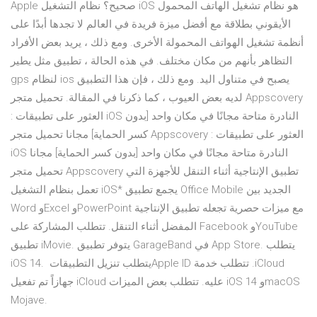
Apple صحيح؟ نظام التشغيل iOS هو نظام تشغيل الهاتف المحمول
الأيقوني بطلاقة مع أفضل ميزة فريدة في العالم لا تجدها أبدًا على
أنظمة تشغيل الهواتف المحمولة الأخرى. ومع ذلك ، يريد بعض الأفراد
التظاهر بأنهم من مكان مختلف. في هذه الحالة ، تطبيق مثل يطير
gps لنظام ios يصبح في متناول اليد. ومع ذلك ، فإن هذا التطبيق
لديه بعض العيوب ، كما ذكرنا في المقالة. تحميل متجر Appscovery
: العثور على تطبيقات iOS النادرة متاحة مجانًا في مكان واحد [بدون
كسر الحماية] مجانا تحميل متجر Appscovery : العثور على تطبيقات
iOS النادرة متاحة مجانًا في مكان واحد [بدون كسر الحماية] مجانا
تحميل متجر Appscovery تطبيق الإنتاجية أثناء التنقل للأجهزة التي
تعمل بنظام التشغيل iOS* يجمع تطبيق Office Mobile الجديد بين
Word وExcel وPowerPoint مع ميزات حصرية تجعله تطبيق الإنتاجية
المفضل أثناء التنقل. تتطلب المشاركة على Facebook وYouTube
تطبيق iMovie. يتوفر تطبيق GarageBand في App Store. يتطلب
iOS 14. يتطلب تنزيل التطبيقات ‏Apple ID‏‏. تتطلب خدمة ‏iCloud‏
جهازاً تم تفعيل iCloud عليه. تتطلب بعض الميزات iOS 14 وmacOS
Mojave.