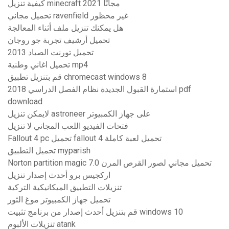
كيفية تنزيل minecraft مجانًا 2021
تحميل مجاني ravenfield غير محظور
هل يمكنك تنزيل ملف أثناء المعالجة
تحميل أرشيف تجربة جو روجان
تحميل تورنت الصياد 2013
تحميل اغاني وطنية mp4
قم بتنزيل تطبيق chromecast windows 8
استمارة القبول الجديدة نظام الفصل الدراسي 2018 pdf
download
لايمكن تنزيل astroneer على جهاز الكمبيوتر
فتحات الفيديو اللعب المجاني لا تنزيل
Fallout 4 pc تحميل fallout 4 تحميل لعبة كاملة
تحميل التطبيق myparish
Norton partition magic 7.0 تحميل مجاني لصور القرص المرن
اركجيس برو أحدث إصدار تنزيل
تنزيلات التطبيق الميكانيكية التركية
تحميل جهاز الكمبيوتر موغ الثور
قم بتنزيل أحدث إصدار من برنامج تثبيت windows 10
تنزيلات الألبوم atank