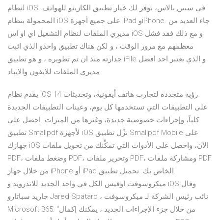
لنظام iOS. في سبين بالاس، نوفر لك خيار تطبيق الكازينو للهواتف
المحمولة بنظام iOS على جميع أجهزة iPad وiPhone. جاء العديد من
مديري الملفات لنظام التشغيل اي او اس iOS و مع ذلك فقد فشل
معظمهم مع مرور الوقت ، و لكن هناك تطبيق واحدو الذي اثبت
جدارته منذ ان تم تطويره ، و هو تطبيق iFile و الذي يعتبر احد افضل
مديري الملفات للايفون والايباد
يقدم نظام iOS 14 رؤية متجددة لتجارب هاتف أيقونية، وتحديثات
على التطبيقات التي تستخدمها كل يوم، وعينات التطبيقات الجديدة
كلياً، وإجراءات خصوصية جديدة، وغيرها من الميزات. احصل على
تطبيق Smallpdf لأجهزة iOS نزِّل تطبيق Smallpdf Mobile على
جهازك iOS الآن، واحصل على الأدوات التي تمكِّنك من تحويل ملفات
PDF، وضغط ملفات PDF، وتحرير ملفات PDF، ومشاركة ملفات PDF
من خلال جهاز iPhone أو iPad الخاص بك. تحميل تطبيق
ميكروسوفت اوفيس الكل في واحد الجديد للاندرويد و iOS وقال
جاريد سباتارو Jared Spataro ، نائب رئيس الشركة لـ ميكروسوفت
Microsoft 365: "من خلال جزء الإجراءات الجديد ، يمكنك إكمال