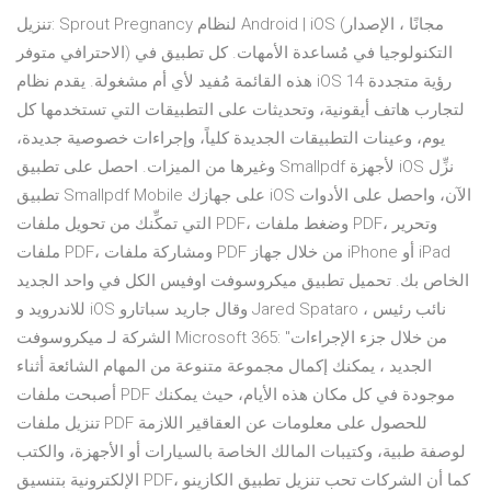
تنزيل: Sprout Pregnancy لنظام Android | iOS (مجانًا ، الإصدار
الاحترافي متوفر) التكنولوجيا في مُساعدة الأمهات. كل تطبيق في
هذه القائمة مُفيد لأي أم مشغولة. يقدم نظام iOS 14 رؤية متجددة
لتجارب هاتف أيقونية، وتحديثات على التطبيقات التي تستخدمها كل
يوم، وعينات التطبيقات الجديدة كلياً، وإجراءات خصوصية جديدة،
وغيرها من الميزات. احصل على تطبيق Smallpdf لأجهزة iOS نزِّل
تطبيق Smallpdf Mobile على جهازك iOS الآن، واحصل على الأدوات
التي تمكِّنك من تحويل ملفات PDF، وضغط ملفات PDF، وتحرير
ملفات PDF، ومشاركة ملفات PDF من خلال جهاز iPhone أو iPad
الخاص بك. تحميل تطبيق ميكروسوفت اوفيس الكل في واحد الجديد
للاندرويد و iOS وقال جاريد سباتارو Jared Spataro ، نائب رئيس
الشركة لـ ميكروسوفت Microsoft 365: "من خلال جزء الإجراءات
الجديد ، يمكنك إكمال مجموعة متنوعة من المهام الشائعة أثناء
أصبحت ملفات PDF موجودة في كل مكان هذه الأيام، حيث يمكنك
تنزيل ملفات PDF للحصول على معلومات عن العقاقير اللازمة
لوصفة طبية، وكتيبات المالك الخاصة بالسيارات أو الأجهزة، والكتب
الإلكترونية بتنسيق PDF، كما أن الشركات تحب تنزيل تطبيق الكازينو