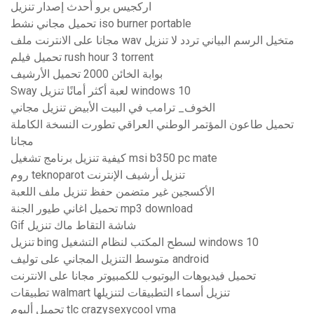
اركجيس برو أحدث إصدار تنزيل
تحميل مجاني نشط iso burner portable
مجانا على الانترنت ملف wav متخيل الرسم البياني تردد لا تنزيل
تحميل فيلم rush hour 3 torrent
بوابة الخائن 2000 تحميل الأرشيف
Sway لعبة أكثر أمانًا تنزيل windows 10
الخوف_ ترامب في البيت الأبيض تنزيل مجاني
تحميل طاعون المؤتمر الوطني العراقي تطورت النسخة الكاملة
مجانا
كيفية تنزيل برنامج تشغيل msi b350 pc mate
روم teknoparot تنزيل أرشيف الإنترنت
الأكسجين غير متضمن حفظ تنزيل ملف اللعبة
تحميل اغاني طيور الجنة mp3 download
Gif شاشة التقاط ماك تنزيل
تنزيل bing لسطح المكتب لنظام التشغيل windows 10
متوسط ​​التنزيل المجاني على توليف android
تحميل فيديوهات اليوتيوب للكمبيوتر مجانا على الانترنت
تطبيقات walmart تنزيل أسماء التطبيقات لتنزيلها
تحميل ألبوم tlc crazysexycool vma