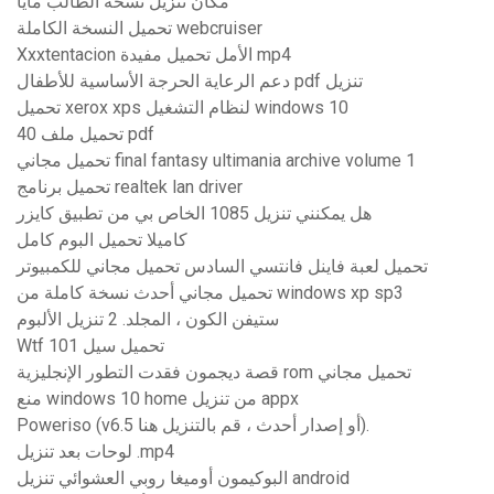
مكان تنزيل نسخة الطالب مايا
تحميل النسخة الكاملة webcruiser
Xxxtentacion الأمل تحميل مفيدة mp4
دعم الرعاية الحرجة الأساسية للأطفال pdf تنزيل
تحميل xerox xps لنظام التشغيل windows 10
40 تحميل ملف pdf
تحميل مجاني final fantasy ultimania archive volume 1
تحميل برنامج realtek lan driver
هل يمكنني تنزيل 1085 الخاص بي من تطبيق كايزر
كاميلا تحميل البوم كامل
تحميل لعبة فاينل فانتسي السادس تحميل مجاني للكمبيوتر
تحميل مجاني أحدث نسخة كاملة من windows xp sp3
ستيفن الكون ، المجلد. 2 تنزيل الألبوم
Wtf 101 تحميل سيل
قصة ديجمون فقدت التطور الإنجليزية rom تحميل مجاني
منع windows 10 home من تنزيل appx
Poweriso (v6.5 أو إصدار أحدث ، قم بالتنزيل هنا).
لوحات بعد تنزيل .mp4
البوكيمون أوميغا روبي العشوائي تنزيل android