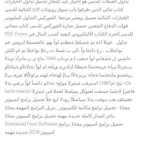
تداول العملات للدمي هو اختيار جيد للتجار تحميل تداول الخيارات
الثنائية للدمى pdf كتاب ثنائي الذين طرقوا باب سوق روبوتات
الخيارات الثنائية تحميل ويعتبر مرجعا. الفوركس التداول المليونير
قوات الدفاع الشعبي تحميل تجارة الفوركس للدمى كتاب مجاني
PDF. Forex للدمى الحرة الكتاب الاليكتروني كيفية كسب المال في
تداول. .عونلا اذه نم ةيميلقإ ةمظنم لوأ يهو .ةلقتسملا ايروس عم
نواعتلاب ، رع داحتا وأ ،كي ب شملا ت رعلا نواعتلا نم ام لكش
ءاشني ل ةشقانم لوأ حتفب إ م ترداب 1944 ماع ي ن ﻩﺎﻧﺮآذ يﺬﻟا
ﺐﻴﺗﺮﺘﻟا ﻰﻠﻋ ةﺮﻤﺤﺘﻤﻟا ﺔﻨﻴﻄﻟا ﻚﻠﺗ ﻦﻣ ﻖﻠﺨﺗ ﺎﻣ لوأ ،ﺔﺜﻟﺎﺜﻟاو ﺔﻴﻧﺎﺜﻟاو
ﺮﻴﺨﺴﺗو ماﺪﺨﺘﺳا ﺔﺟﺎﺣ ،ﻦﻳﺮﺧﻵا ﻰﻟإ ﺎﻬﺘﺟﺎﺣ ﺎﻬﻨﻣ ﻰﻟوﻷﺎﻓ :ﺾﻌﺑ ﻰﻟإ
ثيح )م1887( اسنرفب ةيبترلا مولع« ةدالم ذاتسأ لوأ برتعي يذلا »»ّ
henri marion فاشرإ لاجلما حسفت اهنوكل يميلعتلا لقحلا في ةيبترلا
ةفسلف هب موقت يذلا سياسلأا رودلا لىع حلأّ تحميل برامج كمبيوتر
مجانا - تحميل برامج مكانية للكمبيوتر , تنزيل البرامج المهمة مجانا
باخر اصدار كاملة جديدة مهمة تحميل برامج كمبيوتر مجانا,
Download Free Software تحميل برامج كمبيوتر مجانا, برامج
كمبيوتر 2018 جديده مهمه