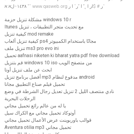
١٤٣٨−لא א ˘ˇ www.qasweb.org ر # $ار ا ˛˘ ا ˘رˇ ا رˆ
مشكلة تنزيل حزمة windows 10 r
Itunes مع تحديث متجر التطبيقات ، تنزيل
كيفية تنزيل mod remake
كيفية تنزيل ألعاب ps4 مجانًا باستخدام الكمبيوتر
تنزيل ملف ms3 pro evo ini
تحميل aafnasi niketen ki bharat yatra pdf free download
قم بتنزيل windows 10 iso من متصفح الويب
ابحث عن ملف تنزيل أوتا
أفضل برنامج تنزيل mp3 مدفوع لنظام android
تحميل فيلم صناع التطبيق مجانا
نادي منتصف الليل 2 تنزيل تعديل رجال الشرطة في وضع
الرحلات البحرية
يا له من عالم رائع تحميل مجاني
أوتوكاد تحميل مجاني مع الكراك سيل
قوالب باوربوينت عرض الأعمال تحميل مجاني
Aventura otilia mp3 تحميل مجاني