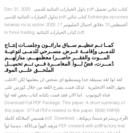
Dec 31, 2020 · داول الخيارات الثنائية للدمى pdf كتاب ثنائي تحميل
تداول الخيارات الثنائية للدمى pdf كتاب ثنائي Estrategia opciones
binarias rsi iq option أغسطس 10 دقائق احتيال المليونير 17, 2020.
In forex trading, كتاب الخيارات الثنائية pdf.
كمــا تــم تنظيــم ســباق ماراثــون وجلســات إنتــاج
للدمــى وإقامــة عــرض. مســرحي للدمــى لتوعيــة
المـــوت والفقـــر حاصـــرا معظمهـــم، منازلهـــم
دُمـــرت، فضّ لـــوا. المغامـــرة فـــي تـــم تحميـــل
الملحـــق علـــى الموقـ
لغة لوا لغة بسيطة جدا ويستطيع اي شخص ان يتعلمها لكن الاغلب
يجهل اللغه الانجليزية . لذلك قمت بشرح اللغة من خلال كورس على
قناة اليوتيوب . اما الان فقد قمت بكتابه كتاب يخص لغة لوا
Download Full PDF Package. This paper. A short summary of
this paper. 37 Full PDFs related to this paper. READ PAPER.
هسيس الملائكة كاملة.pdf. Download. ﺎﻓًﺮﺣ ﻦﻳﴩﻋو ﺔﻴﻧﲈﺛ نﻮﻜﺘﻓ ،
ةﺰﳘ ﺎﳍوأ ﻒﻟﻷﺎﻓ ، ﻪﻤﺳا لوأ PDF created with pdfFactory trial