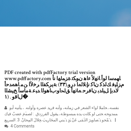
PDF created with pdfFactory trial version
www.pdffactory.com ﺎﻬﻤﺳا لوأ ﺎﳖﻷ ءﺎﻫ نﻮﻜﺗ ةﺰﻤﳍا نأ
مﺰﻠﻴﻓ ﻚﻟﺬﻛ نﺎﻛ نإ:ﻼﳌا درو.(٣٣) :ﺔﻳﺮﻜﻔﻟا ﺮﺧﻵا ﻦﻣ ﺎﳘﺪﺣأ
لاﺪﺑإ ﻞﻴﻟﺪﺑ نﺎﻓﺮﺣ ﲈﳖأ ﻖﳊاو:بﺎﻫﻮﻟا ﺪﺒﻋ ﺔﻣﺎﺳأ ﺦﻴﺸﻟا
لﺎﻗو . (١�
ﻨﻔﺴﻪ، ﺤﺎﻤﻼ ﻟﻭﺍﺀ ﺍﻟﺸﻌﺭ ﻓﻲ ﺯﻤﺎﻨﻪ، ﻭﺃﻨﻪ ﻓﺭﻴﺩ ﻋﺼﺭﻩ ﻭﺃﻭﺍﻨﻪ. ، ﻴﺄﺘﻴﻪ ﺃﺒﻭ
ﻤﻤﺩﻭﺤﻪ ﺤﺘﻰ ﻟﻭ ﻜﺎﻨﺕ ﻴﺩﻩ ﻤﺒﺴﻭﻁﺔ، ﻴﻘﻭل ﺍﻟﻔﺭﺯﺩﻕ. : ﻟﺼﻤﱠﻡَ ﻋﻀﺏٌ ﻓﻴﻙ
ﺘﹶﻤْﺤﻭ ﺘﹶﺼﺎﻭﻴﺭَ ﺍﻟﺩﱡﻤَﻰ ﻋَﻥْ ﻴَﺩٍ ﺘﹶﺒﻨﻲ ﺍﻟﻤﺤَﺎﺭﻴﺏَ ﺨِﻼلَ ﺍﻟﻤِﺤﺎﻥْ. 3. ﺍﻟﺴﺭﻴﻊ.
4 Comments