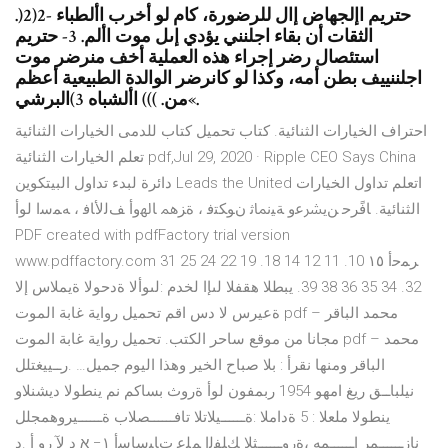
.)2)2- حتريم اإلجهاض إال للرضورة، كام لو أخرب األطباء
الثقات أن بقاء اجلنني يؤدي إىل موت األم. 3- حتريم
استئصال رضر إجراء هذه العملية أخف منرضر موت
اجلننييف بطن أمه، وكذا لو كانرضر الوالدة الطبيعية أعظم
من. ))) األشباه 3)البرشي«.
احتراف الخيارات الثنائية. كتاب تحميل كتاب للدمى الخيارات الثنائية
تعلم الخيارات الثنائية pdf,Jul 29, 2020 · Ripple CEO Says China
دائرة لبدء تداول البيتكوين Leads the United اتعلم تداول الخيارات
الثنائية. ﺎﻓًﺮﺣ ﻦﻳﴩﻋو ﺔﻴﻧﲈﺛ نﻮﻜﺘﻓ ، ةﺰﳘ ﺎﳍوأ ﻒﻟﻷﺎﻓ ، ﻪﻤﺳا لوأ
PDF created with pdfFactory trial version
www.pdffactory.com ﺮﻤﺣأ ١٥ 10. 11 12 14 18. 19 22 24 25 31
32. 34 35 36 38 39. يبطلا هقفلا لىإا لخدم :لىوألا ةدحولا ةيملاس إلا
ةعيرس لا دس اقم تحميل رواية غابة الموت pdf – محمد الباقر
مجانا من موقع ساحر الكتب. تحميل رواية غابة الموت pdf – محمد
الباقر ومنها نقرأ : بلا صباح الخير وهذا اليوم جميل… .رــييغتلل
نيلباــق ريغ امهو 1954 ربمفون لوأ ةروث بساكم نم ينطولا ديشنلاو
ينطولا ملعلا : 5 ةداملا :ةــــــيلاتلا تافــــــصلاب ةــــــيروهمجلل
نازــــــمر اــــــمه ،ةروــــــثلا ﻚﻠﻔﻟﺍ ﻢﻠﻋ ﺕﺎﻴﺳﺎﺳﺃ ١− א د لآ رو أ .د