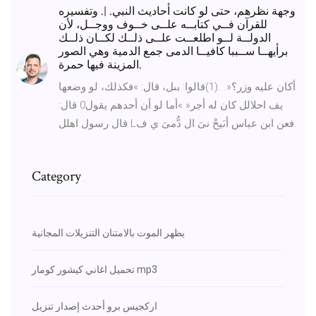
ﻭﺟﻬﺔ ﻧﻈﺮﻫﻢ، ﺣﺘﻰ ﻟﻮ ﻛﺎﻧﺖ ﺃﺣﺎﺩﻳﺚ ﺍﻟﻨﺒﻲ. |. ﻭﺗﻔﺴﻴﺮﻩ
ﻟﻠﻘﺮﺁﻥ ﻓــﻲ ﻛﺘﺎﺑــﻪ ﻋﻠــﻰ ﺧــﻮﻑ ﻭﻭﺟــﻞ، ﻷﻥ
ﺍﻟﺪﻭﻟــﺔ ﻟــﻮ ﺍﻃﻠﻌــﺖ ﻋﻠــﻰ ﺫﻟــﻚ ﻟﻜــﺎﻥ ﺫﻟــﻚ
ﺑﺮﺃﻳﻬــﺎ ﺳــﺒﺒﺎ ﻛﺎﻓﻴــﺎ ﺍﻟﺪﻣﻰ ﺟﻤﻊ ﺍﻟﺪﻣﻴﺔ ﻭﻫﻲ ﺍﻟﺼﻮﺭ
ﺍﻟﻤﺰﻳﻨﺔ ﻓﻴﻬﺎ ﺣﻤﺮﺓ.
أكان عليه وزر؟«. .(1)قالوا: بىل، قال: »فكذلك، لو وضعها
يف احلالل كان له أجر« »أما لو أن أحدهم يقول0 قال:
قال رسول اهلل Lفعن ابن عباس أىَيحْ نىَ ال دُّمىَ ي ف.
Category
يظهر الموت بالامتنان التنزيلات المجانية
تحميل اغاني كيشور كومار mp3
اركجيس برو أحدث إصدار تنزيل