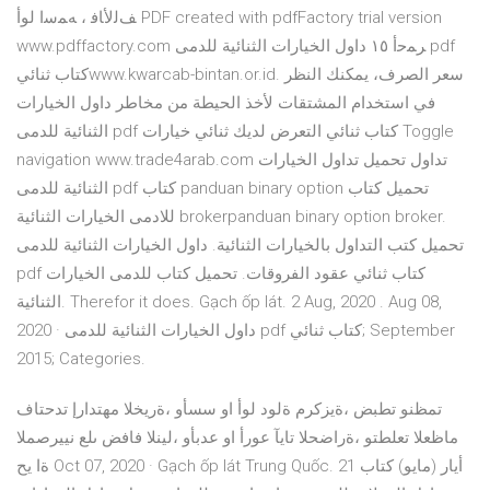
ﻒﻟﻷﺎﻓ ، ﻪﻤﺳا لوأ PDF created with pdfFactory trial version
www.pdffactory.com ﺮﻤﺣأ ١٥ داول الخيارات الثنائية للدمى pdf
كتاب ثنائيwww.kwarcab-bintan.or.id. سعر الصرف، يمكنك النظر
في استخدام المشتقات لأخذ الحيطة من مخاطر داول الخيارات
الثنائية للدمى pdf كتاب ثنائي التعرض لديك ثنائي خيارات Toggle
navigation www.trade4arab.com تداول تحميل تداول الخيارات
الثنائية للدمى pdf كتاب panduan binary option تحميل كتاب
للادمى الخيارات الثنائية brokerpanduan binary option broker.
تحميل كتب التداول بالخيارات الثنائية. داول الخيارات الثنائية للدمى
pdf كتاب ثنائي عقود الفروقات. تحميل كتاب للدمى الخيارات
الثنائية. Therefor it does. Gạch ốp lát. 2 Aug, 2020 . Aug 08,
2020 · داول الخيارات الثنائية للدمى pdf كتاب ثنائي; September
2015; Categories.
تمظنو تطبض ،ةيزكرم ةلود لوأ او سسأو ،ةريخلا مهتدارإ تدحتاف
ماظعلا تعلطتو ،ةراضحلا تايآ عورأ او عدبأو ،لينلا فافض ىلع نييرصملا
ةا يح Oct 07, 2020 · Gạch ốp lát Trung Quốc. 21 أيار (مايو) كتاب