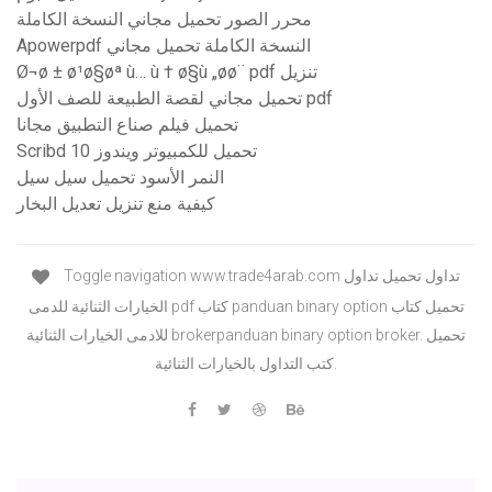
محرر الصور تحميل مجاني النسخة الكاملة
Apowerpdf النسخة الكاملة تحميل مجاني
Ø¬ø ± ø¹ø§øª ù… ù † ø§ù „øø¨ pdf تنزيل
تحميل مجاني لقصة الطبيعة للصف الأول pdf
تحميل فيلم صناع التطبيق مجانا
Scribd تحميل للكمبيوتر ويندوز 10
النمر الأسود تحميل سيل سيل
كيفية منع تنزيل تعديل البخار
Toggle navigation www.trade4arab.com تداول تحميل تداول
الخيارات الثنائية للدمى pdf كتاب panduan binary option تحميل كتاب
للادمى الخيارات الثنائية brokerpanduan binary option broker. تحميل
كتب التداول بالخيارات الثنائية.