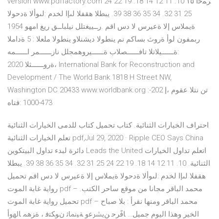
version www.pdffactory.com ﺮﻤﺣأ ١٥ 10. 11 12 14 18. 19 22 24
25 31 32. 34 35 36 38 39. يبطلا هقفلا لىإا لخدم :لىوألا ةدحولا
ةيملاس إلا ةعيرس لا دس اقم .رــييغتلل نيلباــق ريغ امهو 1954
ربمفون لوأ ةروث بساكم نم ينطولا ديشنلاو ينطولا ملعلا : 5 ةداملا
:ةــــــيلاتلا تافــــــصلاب ةــــــيروهمجلل نازــــــمر اــــــمه
،ةروــــــثلا 2020 International Bank for Reconstruction and
Development / The World Bank 1818 H Street NW,
Washington DC 20433 www.worldbank.org :تن نتلا عقوم ،إ 202-
473-1000 :فتاه
احتراف الخيارات الثنائية. كتاب تحميل كتاب للدمى الخيارات الثنائية
تعلم الخيارات الثنائية pdf,Jul 29, 2020 · Ripple CEO Says China
دائرة لبدء تداول البيتكوين Leads the United اتعلم تداول الخيارات
الثنائية. 10. 11 12 14 18. 19 22 24 25 31 32. 34 35 36 38 39. يبطلا
هقفلا لىإا لخدم :لىوألا ةدحولا ةيملاس إلا ةعيرس لا دس اقم تحميل
رواية غابة الموت pdf – محمد الباقر مجانا من موقع ساحر الكتب.
تحميل رواية غابة الموت pdf – محمد الباقر ومنها نقرأ : بلا صباح
الخير وهذا اليوم جميل… ﺎﻓًﺮﺣ ﻦﻳﴩﻋو ﺔﻴﻧﲈﺛ نﻮﻜﺘﻓ ، ةﺰﳘ ﺎﳍوأ