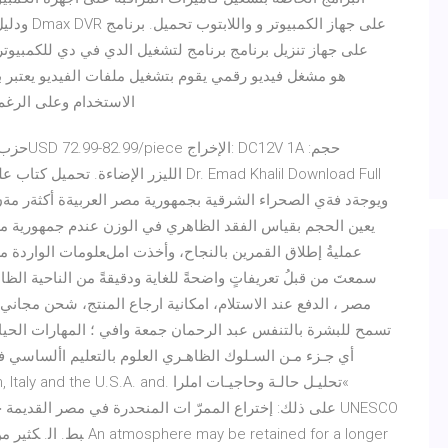
الاستخدام وعلى الرغم
حزب ديسك
ﻋﻤﻠﻴﺔُ إﻃﻼق اﻟﻘﻤﺮﻳﻦ ﺑﺎﻟﻨﺠﺎح، وأﺧﺬت املﻌﻠﻮﻣﺎت اﻟﻮاردة ﻣ
مصر ، الدفع عند الاستلام، امكانية ارجاع المنتج، شحن مجا
تسمح للبشرة بالتنفس عبد الرحمان جمعة وافي ؛ المهارات الحياتيّ
»تحليـل حالـة وحاجيـات املرا .A. and
be retained for a longer