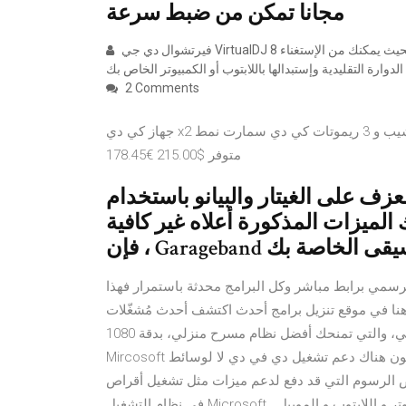
مجانا تمكن من ضبط سرعة
فيرتشوال دي جي VirtualDJ 8 هو الأداة المجانية التي تجعل كمبيوترك عبارة عن دي جي افتراضي، بحيث يمكنك من الإستغناء
2 Comments
جهاز كي دي x2 مولد الريموتات وناسخ التشيب و 3 ريموتات كي دي سمارت نمط zb - حزمة kd $250 (حفظ $35.00)
متوفر $215.00 €178.45
ى الغيتار والبيانو باستخدام Garageband! تحرير-
 الميزات المذكورة أعلاه غير كافية
 الموقع الرسمي برابط مباشر وكل البرامج محدثة باستمرار فهذا
نا في موقع تنزيل برامج أحدث اكتشف أحدث مُشغّلات
بلوراي من ال جي، والتي تمنحك أفضل نظام مسرح منزلي، بدقة 1080p. واختبر تجربة مثيرة من ال جي سعودية! وأعلن
Mircosoft في الآونة الأخيرة أنه سيكون هناك دعم تشغيل دي في دي لا لوسائط Windows Windows 10′s Player.
 الرسوم التي قد دفع لدعم ميزات مثل تشغيل أقراص DVD
في نظام التشغيل Microsoft. البرامج الخاصة بتشغيل كاميرات المراقبة على اجهزة الكمبيوتر و اللابتوب و الموبيل.