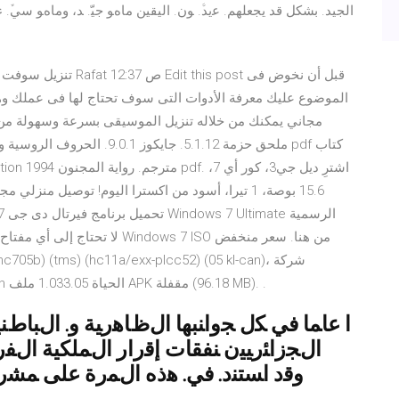
اﻟﺠﻴﺪ. ﺑﺸﻜﻞ ﻗﺪ ﻳﺠﻌﻠﻬﻢ. ﻋﻳﺪﱠ. ﻮن. اﻟﻴﻘﻴﻦ ﻣﺎهﻮ ﺟﻴّ. ﺪ، وﻣﺎهﻮ ﺳﻲﱢ.
مجاني يمكنك من خلاله تنزيل الموسيقى بسرعة وسهولة من 
15.6 بوصة، 1 تيرا، أسود من اكسترا اليوم! توصيل م
سكوربيو ، تانغو ، أدابترات إضافية تحميل وتثبيت Avakin الحياة 1.033.05 ملف APK مقفلة (96.18 MB). .
ﺍ ﻋﺎﻤﺎ ﻓﻲ ﻜل ﺠﻭﺍﻨﺒﻬﺎ ﺍﻝﻅﺎﻫﺭﻴﺔ ﻭ. ﺍﻝﺒﺎﻁ
ﺍﻝﺠﺯﺍﺌﺭﻴﻴﻥ ﻨﻔﻘﺎﺕ ﺇﻗﺭﺍﺭ ﺍﻝﻤﻠﻜﻴﺔ ﺍﻝﻔﺭ
ﻭﻗﺩ ﺍﺴﺘﻨﺩ. ﻓﻲ. ﻫﺫﻩ ﺍﻝﻤﺭﺓ ﻋﻠﻰ ﻤﺸﺭ