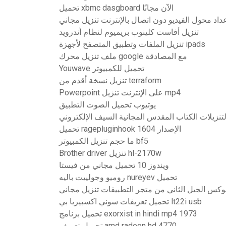
تحميل xbmc dasgboard الآن مجانًا
داد محول الفيديو دون اتصال بالإنترنت تنزيل مجاني
تنزيل أفاست كلينوب بريميوم لنظام أندرويد
تنزيل الملفات وتطبيق المتصفح لأجهزة ipads
ملف تنزيل محرك google مع المصادقة
Youwave تحميل للكمبيوتر
تنزيل نسخة أقدم من terraform
Powerpoint على الإنترنت تنزيل mp4
يوتيوب تحميل الصوت التطبيق
لتنزيلات الكتاب المقدس المجانية السيف الإلكتروني
تحميل ragepluginhook الإصدار 1604
ما حجم تنزيل الكمبيوتر bf5
Brother driver تنزيل hl-2170w
ويندوز 10 تحميل مجاني من فيستا
روميو وجولييت باليه nureyev تحميل
وكس ​​الجيل الثاني من متجر التطبيقات تنزيل مجاني
تحميل تعريفات سوني اكسبيريا بي lt22i usb
تحميل برنامج exorxist in hindi mp4 1973
تحميل تعريف amd radeon hd 4770