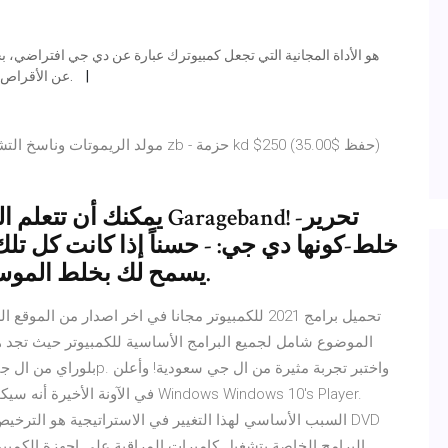
عن الأقراص الدوارة التقليدية وإستبدالها باللابتوب أو الكمبيوتر الخاص بك.
يمكنك أن تتعلم العزف عل
خلط-كونها دي جي: - حسناً إذا كانت كل تلك
، فإن Garageband يسمح لك بخلط الموسيقى الخاصة بك.
تحميل برامج 2021 للكمبيوتر مجانا في اخر اصدار من
الموضوع شامل لجميع البرامج الأساسية للكمبيوتر حيث تجد ه
السبب الأساسي لهذا التغيير في الاستراتيجية هو الترخيص