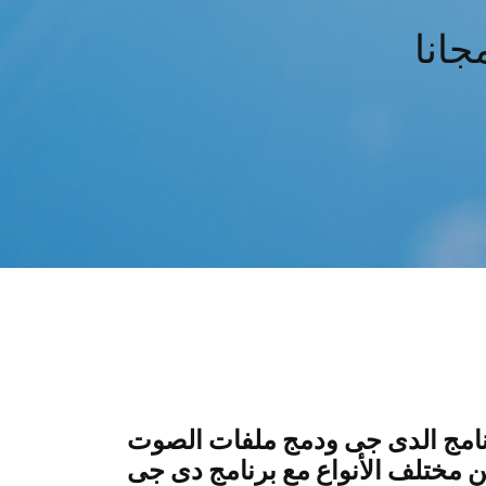
جانا
ج الدى جى ودمج ملفات الصوت Virtual DJ Free هو أداة قوية لخلق أو
لف الأنواع مع برنامج دى جى Virtual DJ