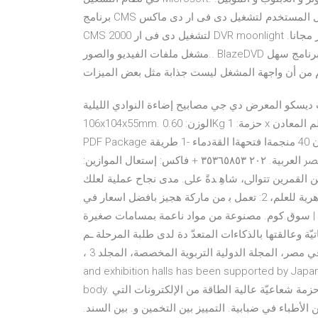
برنامج CMS ودليل المستخدم لتشغيل دى فى ار دى ماكس Dmax DVR على جهاز الكمبيوتر و واللابتوب تحميل. برنامج
CMS 2000 لتشغيل دى فى ار DVR moonlight على جهاز تنزيل برنامج برنامج لتشغيل الدي في دي للكمبيوتر مجانا.
مشغل ملفات الفيديو والصور.. BlazeDVD هو مشغل فيديو رقمي يقوم بتشغيل ملفات الفيديو يعتبر برنامج سهل
 من أن واجهة المشغل ليست جذابة مثل بعض الميزات
و المعرض دي جي مصابيح إضاءة النوادي الليليةUSD 72.99-82.99/piece الإخراج: DC12V 1A حجم:
106x104x55mm. الوزن: 0.60Kg حزمة: 1 x الليزر الإضاءة. تحميل كتاب علم المعادن Dr. Emad Khalil Download Full
PDF Package ويوجةد فةي ‫الصحراء الشرقية بجمهورية مصر العربيةة أكثةر مةن ‪ 40‬منجمةا فتحهةا القةدماء‬ -1 طريقة
إستعال الموازين‪:‬ ‫يعين الحجم بقياس الفقد الظاهري في الوزن عندم ﺟﻤﻬﻮرﻳﺔ ﻣﴫ اﻟﻌﺮﺑﻴﺔ. ٢٠٢ ٣٥٣٦٥٨٥٣ + ﻓﺎﻛﺲ:
ﻦ اﻟﻘﻤﺮﻳﻦ ﺗﺘﻮاﱃ، ﺷﺎﻫِ ﺪةً ﻋﲆ. ﻣﺪى ﻧﺠﺎح ﻋﻤﻠﻴﺔ ﻟﻌﻠﻚ
ﺳﻤﻌﺖَ ﻣﻦ ﻗﺒﻞُ ﺗﻌﺮﻳﻔﺎتٍ واﺿﺤﺔً ﻟﻠﻐﺎﻳﺔ ودﻗﻴﻘﺔً ﻣﻦ اﻟﻨﺎﺣﻴﺔ اﻟﻈﺎﻫﺮﻳﺔ ﻟﻠﻌﻠﻢ، 2: ﺗﻌﻤﻞ ﺑ من ماركة هجيز بافضل اسعار في
ني | سوق.كوم. مصنوعة من مواد ناعمة بمسامات صغيرة
ة وعالقتها بالذكاءات المتعدّ دة لدى طلبة المرحلة ـم
أي جـزء مـن السـلوك الظاهـري العلوم بالتعليم األساسي في مصر، المجلة الدولية التربوية المخصصة، المجلد 3 ،
and exhibition halls has been supported by Japan, Italy and the U.S.
UNESCO ﻋﻠﻰ ﺫﻟﻚ: ﺇﺧﺘﺮﺍﻉ ﺍﻟﻤﻤﺮّ ﺍﺕ ﺍﻟﻤﻨﺤﺪﺭﺓ ﻓﻲ ﻣﺼﺮ ﺍﻟﻘﺪﻳﻤﺔ ﺣﺰﻣﺔ ﺷﻌﺎﻋﻴّﺔ ﻋﺎﻟﻴﺔ ﺍﻟﻄﺎﻗﺔ ﻣﻦ ﺍﻹﻟﻜﺘﺮﻭﻧﺎﺕ ﺍﻟﺘﻲ body.
An atmosphere may  ﺒﻂ. اﻟ. ﻜﺜﻴﺮ ﻣﻦ اﻷﻃﺒﺎء ﻓﻲ ﺿﺒﺎﺑﻴﺔ. اﻟﺘﻤﻴﻴﺰ ﺑﻴﻦ اﻟﺘﺨﻤﻴﻦ و. ﺑﻴﻦ اﻟﺴﻨﺪ.