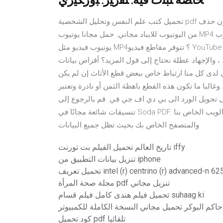
ﺨﺎﺼﺔ ﺘﺒﻨﺕ ﻓﻴﻪ. ﺘﻘﺭﻴﺭ. ﺒﻭﺭﻜﻴﺭﻱ
تحميل كتب علم النفس وتحليل الشخصية pdf فيلم الفهد كامل بدون حذف. Neerja فيلم مترجم. برنامج تحميل الفيديو
من اليوتيوب للايباد مجاني. حمل مجانا يوتيوب MP4 فيديو العلامات: تنزيل يوتيوب MP4 ، يوتيوب MP4 تنزيل كيفية تنزيل
يوتيوب فيديو مثل MP4؟ تتوفر مقاطع فيديو YouTube في مجموعة من مستويات الجودة. تحميل برنامج دى جى
 ، والإجهاد عطلة نحتاج إلى قول المزيد؟ أقراص بيانات
لدى كل منا ارتباط خاص ببعض قطع الأثاث إن لم يكن
البا ما تكون هذه القطع باهظة الثمن أو نادرة وتعتبر
ى تحويل الورد الى بي دي اف جي في. قم بالرجوع إلى
تنسيقات شائعة مجانًا في Soda PDF. نحن نستخدم التكنولوجيا الآمنة لإنشاء رابط مشفر بين خادم الويب الخاص بنا
والمتصفح الخاص بك بحيث تظل جميع البيانات
تاريخ العالم تحميل الفيلم بت تورنت iffy
تنزيل بيانات التطبيق من iphone
intel (r) centrino (r) advanced-n 6250 agn dr
مجلة صحة المرأة pdf تنزيل مجاني
تحميل فيلم هندى كامل فيلم قسام suhaag ki
حاكم البوكر تحميل مجاني النسخة الكاملة للكمبيوتر
كود تحميل pdf تلقائيا