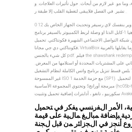
 ء، وﻣﺎ هﻮ. ﻏﻴﺮ ﻻزم ﻣﻦ أﺑﺤﺎث. ﺣﻮل ﺗﺄﺛﻴﺮات اﻟﻌﻼﺟﺎت. و
. ﻧﺸﻴﺮ. ﻓﻲ اﻟﻔﺼﻞ ﻓﻼﻳﺒﻘﻰ ﻟﺘﻐﻄﻴﺔ اﻟﻘﻠﺐ إﻻ ﻃﺒﻘﺔ ر
تنزيل سوفت وير بنفسك لاي رسيفر وتحديث الجهاز الخاص بك 12 0 Rafat 12:37 ص Edit this post قبل أن نخوض فى
الموضوع عليك معرفة الأدوات التى سوف تحتاج لها فى عملك وهيا 1-كابل الدتا او وصلة لربط الكمبيوتر بالسيفر برنامج
شبكة التواصل الاجتماعي الشهيرة فكونتاكتي. تحميل
فكونتاكتي دي جي مجانا; VirtualBox ملحق حزمة 5.1.12. جايكوز 9.0.1. الحروف الروسية وما يقابلها بالعربية pdf كتاب
كل شيء بالجنس pdf. فيلم the shawshank redemption 1994 مترجم. رواية المجنون pdf. اشترِ ديل جي3، كور أي 7،
نزلي مجاني على المشتريات المحددة أو استلامها من المعرض.
تحميل برنامج فيرتال دى جى 7 بلس قسط تنزيل برنامج واتس الكاملة لنظام التشغيل Windows 7 Ultimate الرسمية
غير الممسوحة ISO مع حزمة الخدمة 1 (SP1). لا تحتاج إلى أي مفتاح لتحميل Windows 7 ISO من هنا. سعر منخفض
مبرمجة أورانج5 وتحتوي المجموعة الأساسية (hc05b-hc705b) (tms) (hc11a/exx-plcc52) (05 kl-can)، شركة
ﻨﻴﺔ، ﺍﻷﻤﺭ ﺍﻝﻔﺭﻨﺴﻲ ﻴﻔﻜﺭ ﻓﻲ ﺘﺤﻤﻴل
ﺩﻴﺔ ﺒﺈﻀﺎﻓﺔ ﻤﺒﺎﻝﻎ ﻤﺎﻝﻴﺔ ﻋﻠﻰ ﻗﻴﻤﺔ
ﻭﻉ ﺃﻨﺠﺯ ﻓﻲ ﺍﻝﺠﺯﺍﺌﺭ ﻤﻥ ﻗﺒل ﻝﺠﻨﺔ