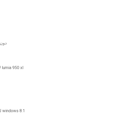
هل يمكنك ال
متجر microsoft لا يقوم بتنزيل التطبيقات على هاتف lumia 950 xl
تنزيل برنامج تشغيل الطابعة lexmark لنظام التشغيل windows 8.1