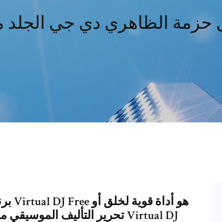
 حزمة الظاهري دي جي الجلد م
برنام
تحرير التأليف الموسيقي من مخت