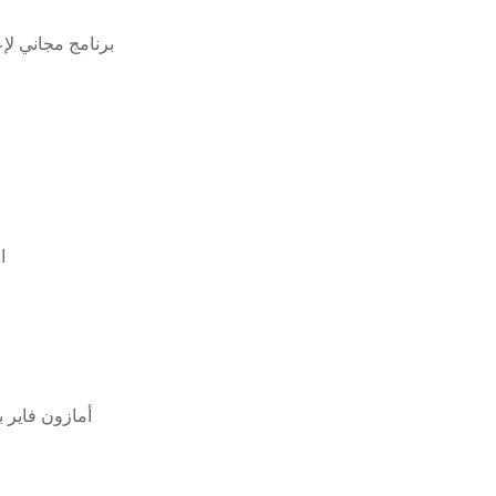
برنامج مجاني لإع
ا
أمازون فاير ب