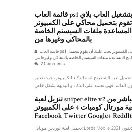
قائمة العاب ps1 للكمبيوتر. كما تحدثنا أنك لكي تقوم بتشغيل العاب بلاي
 أن تقوم بتحميل محاكي على الكمبيوتر
المساعدة ملفات السيستم الخاصة
بالمحاكي وغيرها من
قائمة العاب ps1 للكمبيوتر. كما تحدثنا أنك لكي تقوم بتشغيل العاب بلاي ستيشن 1 على الكمبيوتر يجب عليك أن تقوم بتحميل
2 Comments
ميل لعبة الشطرنج لعبة الذكاء للكمبيوتر، حيث تعتبر
ل العالم. فهي تعتمد على الذكاء و البديهة بشكل خاص
تنزيل لعبة sniper elite v2 للكمبيوتر كاملة لعبة القناص2 برابط مباشر من
ميديا فاير كيفية تنصيب لعبة مورتال كومبات 4 على الكمبيوتر. Share
Facebook Twitter Google+ ReddIt 
تحميل لعبة لوردس موبايل: Lords Mobile 2021 للكمبيوتر والاندرويد والايفون Welcome to Reddit, the front page of