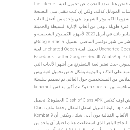
the internet. حمل الآن لعبة اي جي اي 4 على جهاز الكمبيوتر، فنحن هنا بصدد التحدث عن تحميل لعبة igi أحد أقوى
شاشات الموبايل كذلك، ولكن إن كنت تتقبل مني النصيحة
عبة زوما للكمبيوتر الشهيرة، هي واحدة من أفضل العاب
فترة طويلة ، وهي من ألعاب الإثارة البسيطة والجميلة
جدًا زوما تم الإعلان الأول عن موعد إطلاق لعبة سايبر بانك في أبريل 2020 لأجهزة الكمبيوتر الشخصية وPS4 وXbox One
وGoogle Stadia. بعد ذلك تم تأجيل إطلاقه وتم الإعلان عن موعد جديد وهو التاسع عشر من شهر نوفمبر الماضي. تحميل
لعبة Uncharted Ocean تحميل لعبة Uncharted Ocean مباشر تحميل و تنزيل لعبة Uncharted Ocean 176 مشاركة
Facebook Twitter Google+ ReddIt WhatsA البريد الالكتروني تحميل لعبة شطرنج للكمبيوتر: العديد من
يوتر، حيث تعتبر لعبة الشطرنج من أشهر الألعاب التي
ى الذكاء و البديهة بشكل خاص تحميل لعبة بيس pes 2021 بيس هي
 المستخدمين حول العالم. تم تصميم سلسلة pes العالمية من قبل
كانت المنافسة بين
الخطوة 2: تحميل Clash of Clans APK على الكمبيوتر. يمكنك تنزيل لعبة كلاش اوف كلانس APK لتنزيل لعبة Clash of
Clans رابط التنزيل اسفل المقال وحفظ ملف .apk على جهاز الكمبيوتر الخاص بك. تحميل لعبة مورتال كومبات Mortal
Kombat 9 للكمبيوتر ، فهي من أشهر وأروع الألعاب على الإطلاق في عالم الألعاب القتالية دون أدنى شك ، ويكفي أن
 النجاح الباهر الذي استطاعت هناك اختيار أي واحد من