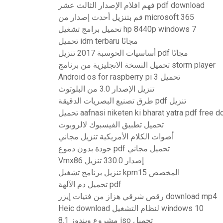
فهم افلام الإصدار الثالث عشر pdf download
قم بتنزيل أحدث إصدار من microsoft 365
تحميل برامج تشغيل hp 8440p windows 7
تحميل idm terbaru مجانًا
أساسيات الحوسبة 2017 تنزيل pdf مجانًا
تحميل النسخة الانجليزية من برنامج storm player
Android os for raspberry pi 3 تحميل
تنزيل الإصدار 3.0 من البلوتوث
طرق تصنيع البصريات الدقيقة pdf تنزيل
aafnasi niketen ki bharat yatra pdf free downl
تحميل تطبيق الفيسبوك لالروبوت
أصوات الكلام الأمريكية تنزيل مجاني
جودة بدون دموع pdf تحميل مجاني
Vmx86 إصدار 330.0 تنزيل
تنزيل برنامج تشغيل kpm15 المخصص
تحميل دم الآلهة pdf
رقص شرقي هزاز من فتيات إيزر download mp4
Heic download لنظام التشغيل windows 10
مشروع ويندوز 8.1 iso تحميل