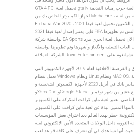
الروابط (يجب أن يكون الرابط الأول كافياً) وفتحه في Torrent. قم بحفظ الملفات في مجلد من اختيارك وإكمال تنزيل
GTA 4 PC. تحميل لعبة gta iv بحجم 1 جيجا بدون تورنت زد تنزيل لعبة حرب امبابة قم بتنزيل لعبة حرب إمبابة القديمة
لجهاز الكمبيوتر الخاص بك من Media Fire ، وقم بتنزيل النسخة العربية من لعبة Embaba War Free. قم بتنزيل لعبة
Embaba War 2020 ، لأن مجموعة من اللاعبين تحميل لعبة فيفا 2021 FIFA للكمبيوتر كاملة مجانا برابط مباشر من ميديا
فاير. يعتبر إصدار لعبة فيفا 2021 FIFA هو آخر إصدار تم إصداره لأجهزة الكمبيوتر وللهواتف الذكية والتس تم تطويرها
بواسطة شركة EA Sports الشهيرة حيث عملو مطوري لعبة يمكنك الآن تحميل لعبة انجري بيرد Angry Birds للكمبيوتر
 العاب التسلية والألغاز وأشهرها وتم تطويرها بواسطة
مت بنشرها شركة تشيلنغوم على
بسم الله الرحمن الرحيم فيما يلي قائمة بأفضل أدوات الاختراق و القرصنة الأخلاقية لعام 2019 لأجهزة الكمبيوتر التي
تعمل بنظام Windows ونظام Linux ونظام MAC OS. و يجب أن تكون هذه هي الأدوات اللازمة لكل أنواع القرصنة
المطلوبة لأغراض تم الإعلان الأول عن موعد إطلاق لعبة سايبر بانك في أبريل 2020 لأجهزة الكمبيوتر الشخصية وPS4
وXbox One وGoogle Stadia. بعد ذلك تم تأجيل إطلاقه وتم الإعلان عن موعد جديد وهو التاسع عشر من شهر نوفمبر
ماضي. تعتبر لعبة ماين كرافت المكركة على الكمبيوتر Minecraft PC من أشهر الألعاب في العالم والتي تتميز
مميز. نبذة عن لعبة ماين كرافت على الكمبيوتر Minecraft PC أنت شخصية في عالم افتراضي
كترونية: خطر يهدد العالم بعد اختراق بعض المؤسسات
ل الولايات المتحدة الأمن الإلكتروني لعبة NBA 2K Mobile Basketball. تظل تلك اللعبة
 حيث أنها تساعدك في أن تتعرف على كافة قواعد لعب