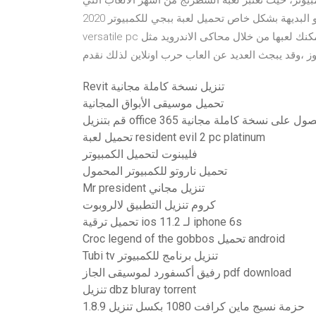
يوتر، حيث تعتبر لعبة الشطرنج من أشهر الألعاب التي
يمارسها مئات الآلاف حول العالم. فهي تعتمد على الذكاء و البديهة بشكل خاص تحميل لعبة ببجي للكمبيوتر 2020 pubg
versatile pc هى لعبة مجانية يمكنك لعبها من خلال محاكى الاندرويد مثل game circle او من بدون محاكى على جميع
دوز ،وقد يبجث العديد عن العاب حرب اونلاين لذلك نقدم
Revit تنزيل نسخة كاملة مجانية
تحميل موسيقى الأبواق المجانية
مع التنشيط للحصول على نسخة كاملة مجانية
تحميل لعبة resident evil 2 pc platinum
فليبنوت لتحميل الكمبيوتر
تحميل ناروتو للكمبيوتر المحمول
Mr president تنزيل مجاني
كروم تنزيل التطبيق لالروبوت
تحميل ترقية ios 11.2 لـ iphone 6s
Croc legend of the gobbos تحميل android
Tubi tv تنزيل برنامج للكمبيوتر
رفيق أكسفورد لموسيقى الجاز pdf download
تنزيل dbz bluray torrent
حزمة نسيج ماين كرافت 1080 بكسل تنزيل 1.8.9