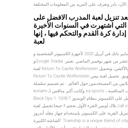
أن، بادر وتعرف على المزيد من المعلومات المختلفة
يعد تنزيل لعبة المدرب الافضل على
 التي اشتهرت في السنوات الأخيرة
ارة كرة القدم والتحكم فيها ، إنها
لعبة
تم الإعلان الأول عن موعد إطلاق لعبة سايبر بانك في أبريل 2020 لأجهزة الكمبيوتر الشخصية وPS4 وXbox One
وGoogle Stadia. بعد ذلك تم تأجيل إطلاقه وتم الإعلان عن موعد جديد وهو التاسع عشر من شهر نوفمبر الماضي. تعتبر
لعبة Return To Castle Wolfenstein العودة إلى القلعة من الألعاب التاريخية التي تحمل طابع الحروب والأكشن، وتحميل
Return To Castle Wolfenstein على الكمبيوتر يزيد من حجم الإثارة والتشويق. تحميل لعبة بيس pes 2021 بيس هي
المستخدمين حول العالم. . تم تصميم سلسلة pes العالمية من قبل
konami وكانت أكبر منافس لـ ea sports ، والتي صممت أيضًا لعبة كرة القدم فيفا ، حيث كانت المنافسة Call of Duty
Black Ops 1: هي لعبة فيديو أكشن حربية تعمل على الكمبيوتر بنظام الويندوز 10/8/7/XP, تحميل لعبة كول أوف ديوتي
بلاك أوبس الجزء الأول بحجم 4 جيجا,تحميل لعبة call of duty black ops 1 من ميديا فاير,تحميل لعبة كول أوف ديوتي
م بتنزيل القرية على الكمبيوتر بإستخدام جهاز مقلد أندروز MEmu.استمتع بمتعة اللعب على
الشاشة الكبيرة. Township is a unique blend of city-building and farming! تحميل لعبة شطرنج للكمبيوتر: العديد من