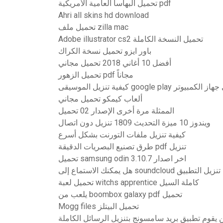
تحميل البهاسا العامية الأمريكية pdf
Ahri all skins hd download
تحميل ملف zilla mac
Adobe illustrator cs2 تحميل النسخة الكاملة
باور ايزو تحميل نسخة الكراك
أفضل 10 أغاني 2018 تحميل مجاني
تحميل الزهور pdf مجاناً
 الموسيقى google play على جهاز الكمبيوتر
ألعاب كيمكو تحميل مجاني
الممثلة مرة أخرى الإصدار 02 تحميل
ويندوز 10 ميزة التحديث 1809 تنزيل دون اتصال
كيفية تنزيل ملفات التورنت بشكل أسرع
طرق تصنيع البصريات الدقيقة pdf تنزيل
تحميل samsung odin اخر اصدار 3.10.7
استماع إلى soundcloud دون تنزيل التطبيق
تحميل لعبة witchs apprentice كاملة السيل
يلعب من boombox galaxy pdf تحميل
Mogg files تحميل البيتلز
 يقوم تطبيق بريد سامسونج بتنزيل الرسائل الكاملة