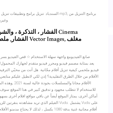
السندباد: تنزيل برامج وتطبيقات تنزيل للكمبيوتر
الانترنت FDM, Internet Download Manager, وغيرها الكثير.
الفشار ، التذكرة ، والشريط
فيديو ملحمي كيفية تنزيل أفلام مجّانية. هل أنت من محبّي الترف
الأفلام من خلال الطرق التقليدية؟ إذن لكي لانطيل عليكم متاب
الأفلام مجانا وا
للاستخدام لا تتطلب مجهود و تدقيق كبير في هذا الموقع سوف 
أماكن أخرى، يمتاز الموقع أيضاً عن باقي مواقع افلام أخرى بسهو
الفيلم الذي تريد مشاهدته بنقرتين للزر يوجد أ
أفلام مجانية غنية بدقة 1080 بكسل ، لذلك لا ي