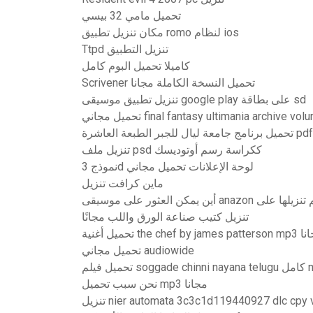
تحميل مامي 32 بيسي
مكان تنزيل تطبيق romo لنظام ios
Ttpd تنزيل التطبيق
كاميلا تحميل البوم كامل
Scrivener تحميل النسخة الكاملة مجانا
تنزيل تطبيق موسيقى google play على بطاقة sd
مجاني final fantasy ultimania archive volume 1
تنزيل ملف psd ككراسة رسم أوتوديسك
نموذج 3d لوحة الإعلانات تحميل مجاني
ماين كرافت تنزيل
تنزيل كتيب صناعة الورق واللب مجانًا
the chef by james pa مجانا
تحميل مجاني audiowide
soggad كامل mp4
نحن سبب تحميل mp3 مجانا
nier automata 3c3c1d119440927 dlc cpy versi