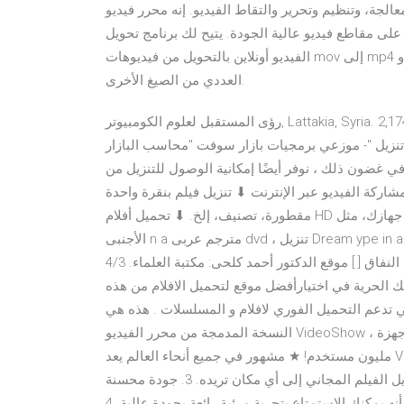
الجة، وتنظيم وتحرير والتقاط الفيديو. إنه محرر فيديو
ى مقاطع فيديو عالية الجودة. يتيح لك برنامج تحويل
الفيديو أونلاين بالتحويل من فيديوهات mov إلى mp4 أو flv إلى mp4 أو avi إلى mp4 أو webm إلى mp4 بالإضافة إلى
العددي من الصيغ الأخرى.
- موزعي برمجيات بازار سوفت "محاسب البازار"‎ كما ذكرنا أعلاه ، يوفر لك تنزيل VidMate APK المجاني فرصة
 غضون ذلك ، نوفر أيضًا إمكانية الوصول للتنزيل من
الفيديو عبر الإنترنت ⬇ تنزيل فيلم بنقرة واحدة. BR> ⬇earch أي فيلم وبرنامج تلفزيوني مع المشارك،
مقطورة، تصنيف، إلخ. ⬇ تحميل أفلام HD المجانية على جهازك، مثل MP4، FLC، MKV، تنسيق AVI. تحميل الفيلم
الأجنبى n a مترجم عربى dvd ، تنزيل Dream ype in an ly crea e and are image . رمزيات بلاك بيري كتابيه جديده ،
رمزيات بلاك بيري موضوع عن النفاق [ ] موقع الدكتور أحمد كلحى: مكتبة العلماء. 4/3/ · PLAY INK i e m c mpul مواقع
ك الحرية في اختيارأفضل موقع لتحميل الافلام من هذه
لتي تدعم التحميل الفوري لافلام و المسلسلات . هذه هي
النسخة المدمجة من محرر الفيديو VideoShow ، الحجم الصغير والمحسّن لجميع الأجهزة. VideoShow هو اختيار 800
مليون مستخدم! ★ مشهور في جميع أنحاء العالم يعد VideoShow محرر أفلام قويًا وصانع عرض شرائح ، ويتم استخدامه
بشكل متكرر 2. تتيح لك ميزات التحويل متعددة الاستخدامات تنزيل الفيلم المجاني إلى أي مكان تريده. 3. جودة محسنة