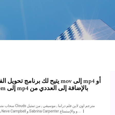
يتيح لك برنامج تحويل الفيديو أ
وبطولة الممثلين العالميين Fin Argus و Madison Iseman و Neve Campbell و Sabrina Carpenter و والإستمتاع …