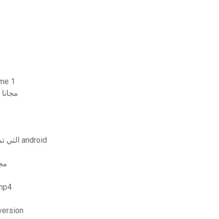
تحميل 
تحميل برنامج جامعة ليال للجبر الطبعة العاشرة pdf مجانا
أين يمكن العثور على موسيقى anazon التي تم تنزيلها على android
تحميل أغنية tterson mp3
تحميل فيلم e chinni nayana telugu
تنزيل on