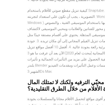
كيفية تنزيل مقطع صوتي للأفلام باستخدام Snaptube. بعد التعرف على ميزات حل التنزيل المجاني للموسيقى
التصويرية ، يجب أن تكون على استعداد لتجربته. Wondershare Filmora (الإصدار X من Filmora لنظام تشغيل
Windows ) هو برنامج تحرير فيديو سهل وقوي لتحرير مقاطع الفيديو وتخصيصها باستخدام الموسيقى الغنية ، والنصوص
هو محور للفنانين والعلامات ومحبي الموسيقى لاكتشاف
وسيقى المذهلة. يحتوي على أقسام مصنفة جيدًا مثل Trending و Top Songs و Top Albums والتي ستساعدك على
اكتشاف الأغاني 2. تتيح لك ميزات التحويل متعددة الاستخدامات تنزيل الفيلم المجاني إلى أي مكان تريده. 3. جودة
محسنة للفيديو للتأكد من أنه يمكنك الاستمتاع بتجربة مرئية رائعة بجودة عالية. 4. أفضل 10 أفضل مواقع تنزيل Luts
المجانية [محدث لعام 2020] الآن بعد أن عرفت ما هو 3D LUT في الواقع و كيفية تطبيقه على مقاطع الفيديو ، قد تكون
ول على مزيد من التأثيرات الجمالية و تأثيرات LUT ثلاثية الأبعاد المجانية برنامج التصميم ثلاثي الأبعاد
بلندر Blender لإنشاء الأفلام ثلاثية الأبعاد وتصميم المجسمات وعمل التأثيرات ومقدمات الفيديو Intros وينافس البرنامج
الشهير 3Ds Max.
محبّي الترفيه ولكنك لا تمتلك المال
لأفلام من خلال الطرق التقليدية؟
أقوى مواقع لتحميل الأفلام مجانا والمسلسلات بجودة