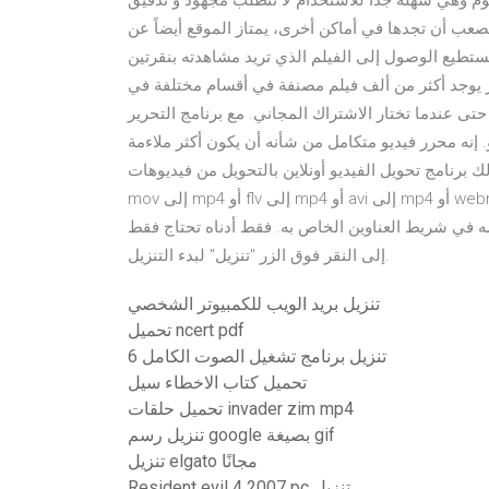
احة للعموم وهي سهلة جداً للاستخدام لا تتطلب مجهود و تدقيق
عب أن تجدها في أماكن أخرى، يمتاز الموقع أيضاً عن
 تستطيع الوصول إلى الفيلم الذي تريد مشاهدته بنقرتين
جد أكثر من ألف فيلم مصنفة في أقسام مختلفة في Vudu. يشتمل Vudu على أفلام مجانية غنية بدقة 1080 بكسل
 حتى عندما تختار الاشتراك المجاني. مع برنامج التحرير
 إنه محرر فيديو متكامل من شأنه أن يكون أكثر ملاءمة
برنامج تحويل الفيديو أونلاين بالتحويل من فيديوهات
mov إلى mp4 أو flv إلى mp4 أو avi إلى mp4 أو webm إلى mp4 بالإضافة إلى العددي من الصيغ الأخرى. سيقوم
رضه في شريط العناوين الخاص به. فقط أدناه تحتاج فقط
إلى النقر فوق الزر "تنزيل" لبدء التنزيل.
تنزيل بريد الويب للكمبيوتر الشخصي
تحميل ncert pdf
تنزيل برنامج تشغيل الصوت الكامل 6
تحميل كتاب الاخطاء سيل
تحميل حلقات invader zim mp4
تنزيل رسم google بصيغة gif
تنزيل elgato مجانًا
Resident evil 4 2007 pc تنزيل