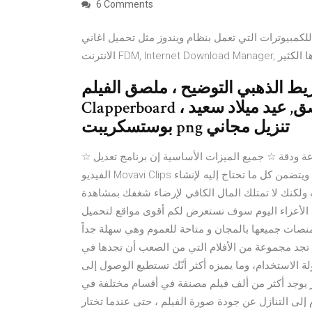
6 Comments
ات التي تعمل بنظام ويندوز مثل تحميل اغاني mp3, برنامج التنزيل من
 الذهبي التوضيح ، ملصق الفيلم Cinema
Clapperboard ، الفشار, ملصق, عيد ميلاد سعيد Vector Images, مغلف
بوستسكريبت png تنزيل مجاني
☆ صانع الفيديومع واجهة سهلة الاستخدام ☆ قص الفيديو بسرعة ودقة ☆ جميع الميزات الأساسية إن برنامج تعديل
الفيديو Movavi Clips يعد بمثابة مصمم فيديو ومحرر فيديو متقدم لجهازك المحمول! ويتضمن كل ما تحتاج إليه لإنشاء
يه ولكنك لا تمتلك المال الكافي لإرضاء شغفك بمشاهدة
عي الأعزاء اليوم سوف نستعرض لكم أقوى مواقع لتحميل
لمسلسلات بجودة عالية لسنة 2021 ,وهذه المنصات جميعها بالمجان و متاحة للعموم وهي سهلة جداً
تجد مجموعة من الأفلام التي من الصعب أن تجدها في
لة الاستخدام، وما يميزه أكثر أنّك تستطيع الوصول إلى
كثر من ألف فيلم مصنفة في أقسام مختلفة في Vudu. يشتمل Vudu على
حتاج مدمنو الأفلام إلى التنازل عن جودة صورة الفيلم ، حتى عندما تختار