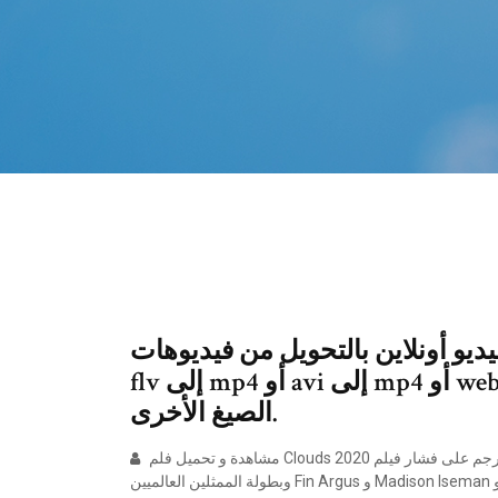
ونلاين بالتحويل من فيديوهات mov إلى mp4 أو
flv إلى mp4 أو avi إلى mp4 أو webm إلى mp4 بالإضافة إلى العددي من
الصيغ الأخرى.
مشاهدة و تحميل فلم Clouds 2020 سحاب مترجم على فشار فيلم Clouds مترجم اون لاين فلم دراما , موسيقي , من تمثيل