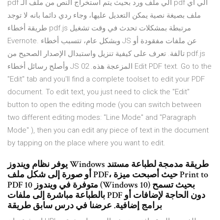
pdf الي ملف ورد بحيث يتم استخراج النص من ملف الـ pdf الي اي
ملف بصيغة نصية يمكن التعديل عليها، وجاء ردي دائما بانه لا توجد
طريقة أخطاء pdf.js مرتبطة بمشكلات تحدث في وقت تشغيل
Evernote. وبشكل عام، تتسبب أخطاء JS عن ملفات مفقودة أو
تالفة. تعرف على كيفية تنزيل واستبدال الإصدار الصحيح من pdf.js
وأصلح رسائل أخطاء JS المزعجة هذه. 02 Edit PDF text. Go to the
"Edit" tab and you'll find a complete toolset to edit your PDF
document. To edit text, you just need to click the "Edit"
button to open the editing mode (you can switch between
two different editing modes: "Line Mode" and "Paragraph
Mode" ), then you can edit any piece of text in the document
by tapping on the place where you want to edit.
يوفر نظام ويندوز Windows طريقة مدمجة لطباعة مستند
أو صورة إلى شكل ملف PDF، حيث أصبحت ميزة Print to
PDF متوفرة في ويندوز 10 (Windows 10) بحيث تسمح
بالطباعة مباشرة إلى ملفات PDF دون الحاجة لإضافات أو
برامج إضافية. عرضنا في درس سابق طريقة