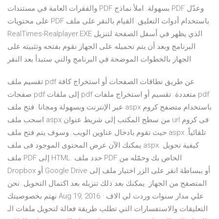
والفقرات العامة في مستندات PDF بسهولة. املأ نماذج PDF وعدّل
على محتويات PDF باستخدام أدوات التعليق. القيام بالنقر على ملف
RealTimes-Realplayer.EXE الذي يظهر في أسفل الصفحة لتنزيل
البرنامج وبعد أن يتم تحميله على الجهاز نقوم بفتحه وتثبيته على
الجهاز بالخطوات الموضحة في البرنامج والتي ستبدأ بعد النقر
تقسيم ملف pdf عن طريق نطاقات الصفحات أو استخراج كافة
صفحات pdf إلى ملفات pdf متعددة. تقسيم أو استخراج ملفات pdf
عبر الإنترنت وبسهولة ومجانا. فتح ملف aspx باستخدام متصفح كروم
اسحب ملف aspx من سطح المكتب إلى شريط عنوان url فى كروم
حيث تقوم بادخال عناوين الويب. وسوف يتم فتح ملف aspx تلقائياً.
يمكنك الآن عرض المحتوى الموجود فى ملف aspx. كيفية تحويل
ملف PDF إلى HTML. حدد ملف PDF الخاص بك وحمّله من
Dropbox أو Google Drive أو ببساطة انقر على الزر اختيار ملف إلى
المتصفح من الجهاز. يمكنك بعد ذلك تنزيله بعد اكتمال التحويل. نحن
نهتم بخصوصيتك Aug 19, 2016 · علي مدار سنوات وردت لي الاف
التعليقات والاستفسارات التي تطلب طريقة فعالة لتحويل ملفات الـ