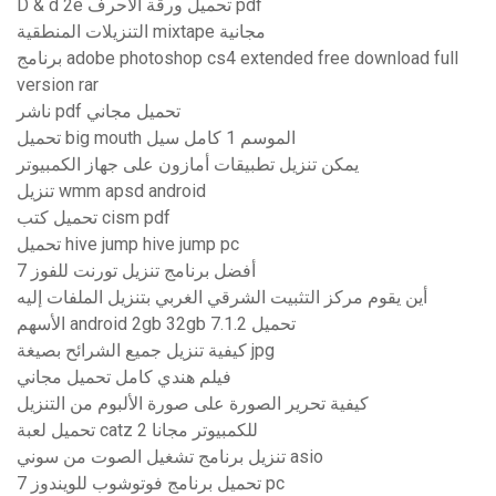
D & d 2e تحميل ورقة الأحرف pdf
التنزيلات المنطقية mixtape مجانية
برنامج adobe photoshop cs4 extended free download full
version rar
ناشر pdf تحميل مجاني
تحميل big mouth الموسم 1 كامل سيل
يمكن تنزيل تطبيقات أمازون على جهاز الكمبيوتر
تنزيل wmm apsd android
تحميل كتب cism pdf
تحميل hive jump hive jump pc
أفضل برنامج تنزيل تورنت للفوز 7
أين يقوم مركز التثبيت الشرقي الغربي بتنزيل الملفات إليه
الأسهم android 2gb 32gb 7.1.2 تحميل
كيفية تنزيل جميع الشرائح بصيغة jpg
فيلم هندي كامل تحميل مجاني
كيفية تحرير الصورة على صورة الألبوم من التنزيل
تحميل لعبة catz 2 للكمبيوتر مجانا
تنزيل برنامج تشغيل الصوت من سوني asio
تحميل برنامج فوتوشوب للويندوز 7 pc