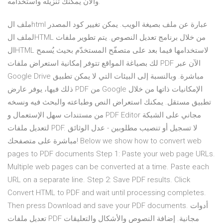
والآن يمكنك تنزيله واستخدامه.
ملف الhtml عبارة عن ملف بصيغة الويب. يمكن تغيير كود المصدر
لملف الHTML من خلال برنامج تعديل النصوص. يتم تطوير ملفات
الHTML لاستخدامها فيما بعد على متصفّح المستخدّم بحيث يُسمح
لك بصياغة المواقع تتوفر إمكانية استعراض ملفات PDF الآن عبر
Google Drive مباشرة. وبالنسبة إلى البيئات التي لا يمكن تطبيق
ذلك فيها، يوفر عارض PDF من Google الإمكانيات ذاتها من خلال
تطبيق مستقل. يمكنك استعراض النص وطباعته والبحث فيه ونسخه
من مستندات سهل الإستعمال و PDF Editor مجاني على الشبكة
لتعديل ملفات PDF. لا تسجيل أو تنصيب مطلوبين - عدل الوثائق
مباشرة على متصفحك! Below we show how to convert web
pages to PDF documents Step 1: Paste your web page URLs.
Multiple web pages can be converted at a time. Paste each
URL on a separate line. Step 2: Save PDF results. Click
Convert HTML to PDF and wait until processing completes.
Then press Download and save your PDF documents. أدوات
تعديل ملفات PDF مجانية. إضافة النصوص والأشكال والتعليقات