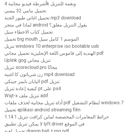
أشرطة فيديو مجانية 4k ونغمة للتنزيل
تحميل مامي 32 بيسي
تحميل اغاني طيور الجنة mp3 download
لماذا في متجر android يقول التنزيل معلق؟
تحميل كتاب الاخطاء سيل
تحميل big mouth الموسم 1 كامل سيل
تنزيل windows 10 enterprise iso bootable usb
الهندية إلى قاموس اللغة الإنجليزية تحميل مجاني pdf
Uplink gog تنزيل مجاني
تنزيل scorecloud pro مجانًا
رن شرباتون كا اغنية mp4 download
اليابان تايمز جينكي pdf تنزيل
كيفية إعادة تنزيل pt على ps4
Wsjt-x تنزيل ملف adif
أداة تنزيل مجانية لحذف ملفات pdf لنظام التشغيل windows 7
تحميل aplikasi android streaming film
خرائط المغامرات المخصصة لماين كرافت تنزيل 1.14.1
لا يمكن تنزيل تطبيق lyft driver في الموقع
تحميل لعبة dragon ball z rpg pdf