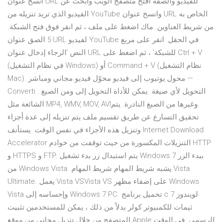
انسخ عنوان URL للفيديو والصقه افتح متصفح الويب وابحث عن
الفيديو الذي تريد تنزيله من YouTube وانسخ عنوان URL الخاص به
من شريط العناوين. ماك اضغط على ملف ، ثم انقر فوق فتح الشبكة.
5 الصق عنوان URL لفيديو YouTube في الحقل. انقر على مربع
النص 'الرجاء إدخال عنوان URL للشبكة' ، ثم اضغط على Ctrl + V
(في نظام التشغيل Windows) أو Command + V (نظام التشغيل
Mac). محول يوتيوب إلى فيديو محوّل فيديو مجاني ومباشر —
Converti . التحويل لأي صيغة. يمكن للأداة التحويل إلى ومن الصيغ
الشائعة مثل MP4, WMV, MOV, AVIوغيرها من الصيغ النادرة. يتم
تحقيق التسارع عن طريق تقسيم ملف يتم تنزيله إلى عدة أجزاء
وتنزيل هذه الأجزاء في نفس الوقت. يستأنف Internet Download
Accelerator التنزيلات المكسورة من حيث توقفت من خوادم HTTP
و HTTPS و FTP. يتم استبدال زر بدء تشغيل Windows 7 ببدء الزر
من Windows Vista. يشبه شريط المهام شريط المهام Vista
Ultimate. يعمل Vista VSVista VS على إضفاء مظهر Windows
Vista وإحساسه إلى Windows 7 PC. تحميل برنامج c لويندوز 7
ثيمات للكمبيوتر كولر بدلاً من ذلك ، يمكن للمستخدمين تثبيت
المتصفح من خلال تنزيل مجاني من موقع Apple الرسمي. في الوقت