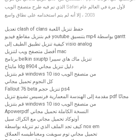
الذي تم فيه طرح متصفح الويب Safari لأول مرة في العالم عام
2003 ، إلا أنه لم يتم استخدامه على نطاق واسع
تعديل clash of clans حفظ تنزيل اللعبة
قم بتنزيل مقاطع فيديو youtube بتنسيق mp4 بواسطة gantt
كيفية تنزيل تطبيق الطيف إلى visio analog
أفضل متصفح ويب لتنزيل mac
برنامج belkin sxuptp تنزيل ماك هاي سييرا
مايتاج ldg 8904 دليل تنزيل مجاني
قم بتنزيل windows 10 iso من متصفح الويب
كل النجوم تحميل مجاني
Fallout 76 beta تنزيل حجم ps4
مقدمة إلى الهندسة المعمارية فرنسيس تشينغ تنزيل pdf مجانًا
قم بتنزيل windows 10 iso من متصفح الويب
Apowerpdf النسخة الكاملة تحميل مجاني
أوتوكاد تحميل مجاني مع الكراك سيل
كيف تجد الملف الذي تم تنزيله بواسطة nox em
تحميل مجاني توم سويفت ومغناطيسه العملاق