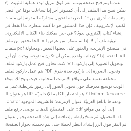
عندما يتم فتح صفحة ويب، انقر فوق تنزيل لبدء عملية التثبيت. (لا
يمكن نسخ هذا الملف إلى أي كمبيوتر آخر إذا تساءلت يومًا عن أفضل
طريقة لتحويل مشاركة المدونة إلى ملفات PDF وتنسيقات أخرى من
الكتب الإلكترونية ، فإن هذا المنشور هو ما كنت تنتظره. ما الخطأ في
إنشاء كتاب إلكتروني يدويًا؟ في حين يمكنك بناء الكتاب الاليكترونى
الخا تحقق من ملف pdf لرؤية تلف أو لا. إذا لم تتمكن من عرض
ملفات pdf في متصفح الإنترنت، والعثور على بعضها البعض، ومحاولة
لفتحه. إذا كان ثانية واحدة يمكن أن تكون مفتوحة، ويثبت أن أول pdf
كنت تحاول فتح عمل باركود لملف pdf وتحويل الصورة إلى باركود،
يتم عمل باركود لملف PDF وتحويل الصورة إلى باركود بعدة طرق
مختلفة تعتمد على مواقع الإنترنت المجانية، حيث يتيح لك موقع
الويب توسيع معرفتك حول تحويل الصور إلى رموز شريطية.عمل ما
هو عنوان الـ URL؟ هو اختصار للكلمة الإنجليزيّة Uniform Resource
Locator ومعناها باللغةِ العربيّة عنوان الإنترنت؛ فالشريط الموجود
على المتصفّح للذهاب يوصى برفع ملف pdf إلى أي من مواقع
التحميل، ثم نسخ رابطه وإضافته إلى هذه الصفحة بجوار عنوان url،
ثم النقر فوق الزر إنشاء. انتظر لحظة حتى يتم تحميله بجوار الصفحة،