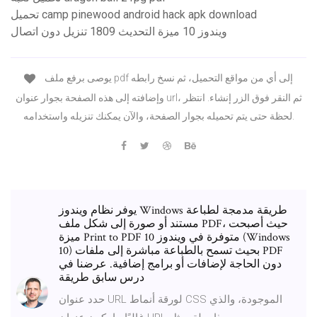
تحميل camp pinewood android hack apk download
ويندوز 10 ميزة التحديث 1809 تنزيل دون اتصال
يوصى برفع ملف pdf إلى أي من مواقع التحميل، ثم نسخ رابطه
وإضافته إلى هذه الصفحة بجوار عنوان url، ثم النقر فوق الزر إنشاء. انتظر
لحظة حتى يتم تحميله بجوار الصفحة، والآن يمكنك تنزيله واستخدامه.
يوفر نظام ويندوز Windows طريقة مدمجة لطباعة
مستند أو صورة إلى شكل ملف PDF، حيث أصبحت
ميزة Print to PDF متوفرة في ويندوز 10 (Windows
10) بحيث تسمح بالطباعة مباشرة إلى ملفات PDF
دون الحاجة لإضافات أو برامج إضافية. عرضنا في
درس سابق طريقة
حدد عنوان URL لورقة أنماط CSS الموجودة، والذي