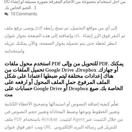
DC من أجل استخدام مجموعة من الأختام المعرفة بصورة مسبقة أو إنشاء
الختم الخاص بك.
10 Comments
يوصى برفع ملف pdf إلى أي من مواقع التحميل، ثم نسخ رابطه
وإضافته إلى هذه الصفحة بجوار عنوان url، ثم النقر فوق الزر إنشاء.
انتظر لحظة حتى يتم تحميله بجوار الصفحة، والآن يمكنك تنزيله
واستخدامه.
استخدم محول ملفات PDF للتحويل من وإلى PDF. يمكنك
تحميل الملفات من Google Drive ،Dropbox أو جهازك.
هناك إعدادات مختلفة ليتم ضبطها اعتمادا على شكل
الملف المرفوع. حمل الملف المحول أو ارفعه على
حسابات على Google Drive أو Dropbox الخاصة بك. صيغ
مت
تعلّم كيفية إضافة النصوص أو استبدالها وتصحيح الأخطاء الكتابية
وتغيير الخطوط ونوعها وضبط المحاذاة وتغيير حجم النصوص في
ملف PDF باستخدام Acrobat. لتثبيت Agent من خلال التثبيت عبر
ويب: انقر فوق عنوان URL للتنزيل في رسالة البريد الإلكتروني.