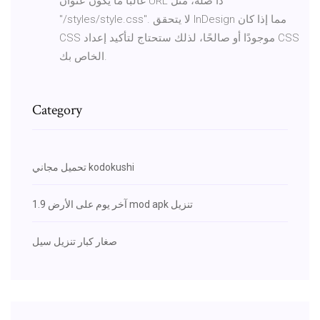
غالبًا ما يكون عنوان URL ذا صلة، مثل
"/styles/style.css". لا يتحقق InDesign مما إذا كان
CSS موجودًا أو صالحًا، لذلك ستحتاج لتأكيد إعداد CSS
الخاص بك.
Category
تحميل مجاني kodokushi
آخر يوم على الأرض 1.9 mod apk تنزيل
صغار كبار تنزيل سيل