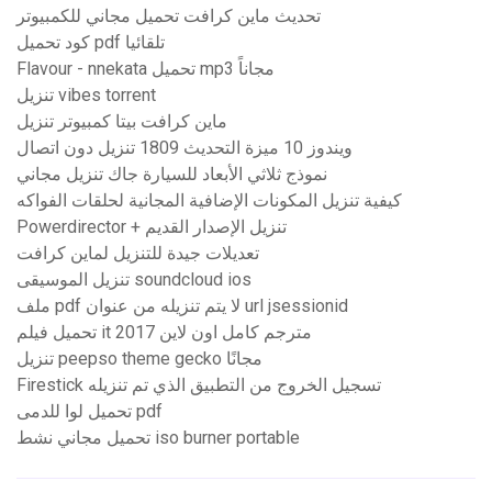
تحديث ماين كرافت تحميل مجاني للكمبيوتر
كود تحميل pdf تلقائيا
Flavour - nnekata تحميل mp3 مجاناً
تنزيل vibes torrent
ماين كرافت بيتا كمبيوتر تنزيل
ويندوز 10 ميزة التحديث 1809 تنزيل دون اتصال
نموذج ثلاثي الأبعاد للسيارة جاك تنزيل مجاني
كيفية تنزيل المكونات الإضافية المجانية لحلقات الفواكه
Powerdirector + تنزيل الإصدار القديم
تعديلات جيدة للتنزيل لماين كرافت
تنزيل الموسيقى soundcloud ios
ملف pdf لا يتم تنزيله من عنوان url jsessionid
تحميل فيلم it 2017 مترجم كامل اون لاين
تنزيل peepso theme gecko مجانًا
Firestick تسجيل الخروج من التطبيق الذي تم تنزيله
تحميل لوا للدمى pdf
تحميل مجاني نشط iso burner portable