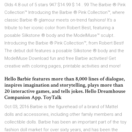
Olds 4.8 out of 5 stars 947 $14.99 $ 14 . 99 The Barbie ® Pink
Collection™ Introducing the Barbie ® Pink Collection™, where
classic Barbie ® glamour meets on-trend fashions! It’s a
tribute to her iconic color from Robert Best, featuring a
posable Silkstone ® body and the ModelMuse™ sculpt..
Introducing the Barbie ® Pink Collection™, from Robert Best!
The debut doll features a posable Silkstone ® body and the
ModelMuse Download fun and free Barbie activities! Get
creative with coloring pages, printable activities and more!
Hello Barbie features more than 8,000 lines of dialogue,
inspires imagination and storytelling, plays more than
20 interactive games, and tells jokes. Hello Dreamhouse
Companion App. ToyTalk
Oct 03, 2016 Barbie is the figurehead of a brand of Mattel
dolls and accessories, including other family members and
collectible dolls. Barbie has been an important part of the toy
fashion doll market for over sixty years, and has been the