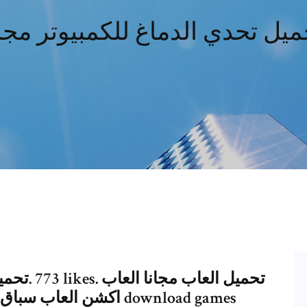
ميل تحدي الدماغ للكمبيوتر مجان
اكشن العاب سباق سيارات العاب اطفال والعاب بنات download games‎