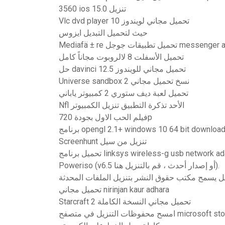
3560 ios 15.0 تنزيل
Vlc dvd player تحميل مجاني لويندوز 10
حيث لتحميل التبديل ايزوس
Medi تحميل تطبيقات جوجل messenger apk
تحميل الأسفلت 8 لالروبوت مجاناً كامل
حل davinci 12.5 تحميل مجاني للويندوز
Universe sandbox 2 نسخ تحميل مجاني
تحميل لعبة ديف ستوري 2 كمبيوتر ياباني
Nfl الأحد تذكرة التطبيق تنزيل الكمبيوتر
فيلم الحب الاول بجودة 720p
رنامج opengl 2.1+ windows 10 64 bit download
Screenhunt تنزيل من سيل
Poweriso (v6.5 أو إصدار أحدث ، قم بالتنزيل هنا).
ل يسمح مكتب حقوق النشر بتنزيل الملفات المحدثة
تحميل مجاني nirinjan kaur adhara
Starcraft 2 تحميل مجاني النسخة الكاملة
حفوظات التنزيل في متصفح microsoft store