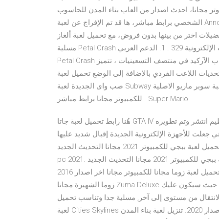
يوتر مجانا، احدث اصدار من العاب بناء المدن للحاسوب
الشخصي برابط مباشر، ها قد تم الإفراج عن لعبة Anno 2070 مضغوطة برابط واحد من ميديا فاير، إصنع عالم جديد وحدد
ضيلات اختر من بينها بدون فروض، مع تحميل لعبة ألغاز
مسلية Petal Crash كاملة للكمبيوتر مجانا. 1 2 1 5. الألعاب الإلكترونية 329 . 1. الدعم العربي (مكتبة ألعاب PC) 2 4 د.
Petal Crash وهي لعبة ألغاز جديدة تمامًا في تقليد ألغاز ألعاب الآركيد في منتصف التسعينيات ، تتميز Petal Crash
الفردي بالإضافة إلى الوضع تحميل لعبة Subway 2021 للكمبيوتر مجانا كاملة - لعبة
صب واى الجديدة لعبة Subway الشهيرة الان متاحة للتحميل المجاني … 05 أكتوبر 2020 تحميل لعبة سوبر ماريو الاصلية
للكمبيوتر مجانا برابط مباشر - Super Mario
هُنا رابط تحميل لعبة جاتا GTA IV للكمبيوتر مجانًا، التكنولوجيا بصفة عامة هي عبارة عن اختراع عظيم انتشر وتم تطويره
تي جعلت للأجهزة الإلكترونية الجديدة إقبال شديد عليها
من جميع فئات… تحميل العاب سيارات. تحميل لعبة ج تحميل لعبة ببجي للكمبيوتر 2021 مجانا التحديث الجديد - pubg
pc 2021. تحميل لعبة ببجي للكمبيوتر 2021 مجانا التحديث الجديد - pubg pc 2021 وصف اللعبه لعبه pubg pc 2021
منذ ظهور هذه ال… 01 فبراير 2021 تحميل لعبة زوما مجانا للكمبيوتر مجانا اخر اصدار 2016 Zuma Deluxe تحميل لعبة
زوما الشهيرة مجانا Zuma Deluxe تعد من الألعاب الشهيرة التي تحتاج للسرعة، والدقة في التصويب حيث سيكون عليك
لانتقال من مستوى إلى آخر, مسلية جدا وتناسب تحميل
لعبة Cities Skylines للكمبيوتر من ميديا فاير برابط مباشر مضغوطة بأخر إصدار 2020. تنزيل لعبة بناء المدن Cities