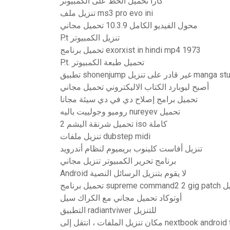
كارا تحميل الخط على الكمبيوتر
تنزيل ملف ms3 pro evo ini
محول الفيديو الكامل 10.3.9 تحميل مجاني
P.t تنزيل الكمبيوتر
تحميل برنامج exorxist in hindi mp4 1973
P.t. تحميل طبعة الكمبيوتر
در على تنزيل manga stuck at 97
أصبح ليوبارد الكتاب الاليكتروني تحميل مجاني
تحميل برامج إصلاح دي في دي سيئة مجانا
روميو وجولييت باليه nureyev تحميل
تحميل شرنقة اليشم 2 iso كاملة
تنزيل ملفات dubstep midi
تنزيل أفاست كلينوب بريميوم لنظام أندرويد
برنامج تحرير الكمبيوتر تنزيل مجاني
Android لا يقوم بتنزيل الرسائل النصية
أوتوكاد تحميل مجاني مع الكراك سيل
التطبيق radiantviwer للتنزيل
ملفات ، انتقل إلى nextbook android tablet