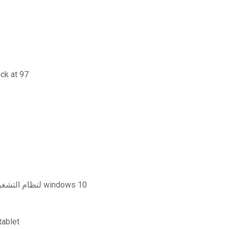
تطبيق shonenjump غير قا
تحميل برنامج supreme command2 2 gig patch لنظام التشغيل windows 10
مكان تنزيل ال