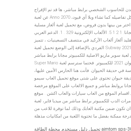
المدن للحاسوب الشخصي برابط مباشر، ها قد تم الإفراج
عن لعبة Anno 2070 مضغوطة برابط واحد من ميديا فاير، إصنع عالم جديد وحدد كل تفاصيله كما تشاء وبلا أي قيود،
ا بدون فروض، مع تحميل لعبة ألغاز مسلية Petal Crash كاملة للكمبيوتر
مجانا. 1 2 1 5. الألعاب الإلكترونية 329 . 1. الدعم العربي (مكتبة ألعاب PC) 2 4 د. Petal Crash وهي لعبة ألغاز جديدة
غاز ألعاب الآركيد في منتصف التسعينيات ، تتميز Petal Crash بمجموعة متنوعة من تحديات اللاعب
الفردي بالإضافة إلى الوضع تحميل لعبة Subway 2021 للكمبيوتر مجانا كاملة - لعبة صب واى الجديدة لعبة Subway
 متاحة للتحميل المجاني … 05 أكتوبر 2020 تحميل لعبة سوبر ماريو الاصلية للكمبيوتر مجانا برابط مباشر -
Super Mario تستطيع الآن تحميل لعبة حديقة الحيوان 2021 للكمبيوتر. فحتما سترسم لعبة zoo tycoon 2 البسمة على
ة في حديقة الحيوان. فأنت هنا الحارس الأمين عليها،
حديقة حيوان تحتوى على شتى موقع تحميل العاب سيمو
مجانا بروابط مباشر و جميع الالعاب على الموقع مرخصة
ل اقسام الموقع من العاب سيارات والعاب اكشن . موقع
لدب للكمبيوتر برابط مباشر من ميديا فاير، لعبة Bear Bill
ان تكون ضمن مكتبة العابك وذلك لما توفرة للاعب من
خدم محطة الطاقة aimtom sps-300 pdf