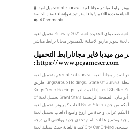
تحميل لعبة state survival للكمبيوتر برابط مباشر مجانا. لعبة state survival إنه عالم جديد هناك. لعبة جديدة للبقاء على قيد
4 Comments
تحميل لعبة Subway 2021 للكمبيوتر مجانا كاملة - لعبة صب واى الجديدة لعبة Subway الشهيرة الان متاحة للتحميل
ر من ميديا فاير مجانارابط التحميل
: https://www.pcgameser.com
قم بتحميل لعبة state of survival للكمبيوتر آخر اصدار مجاناً. لعبة state of survival هي لعبة استراتيجية تم تطويرها عن
طريق KingsGroup Holdings. State Of Survival مقابل الواقع واللعب. هذه اللعبة ممتعة للغاية ومذهلة بواسطة
KingsGroup Holdings.إذا لعبت لعبة Last Shelter Survival ، فستدرك بسرعة أوجه التشابه. على الرغم من أن State
of تحميل لعبة Brawl Stars للكمبيوتر مجانا اخر أصدار برابط مباشر . 27 أغسطس 2020 أبو بيان. الصفحة الرئيسية
العاب كمبيوتر. تحميل لعبة Brawl Stars للكمبيوتر أحدث اصدار برابط مباشر براول ستارز. اهلاً ومرحباً بكم من جديد
اليكم عزائي واحدة من اروع وامتع الالعاب تحميل لعبة Brawl Stars للكمبيوتر من تحميل لعبة City Car Driving من ميديا
 جيد ومتميز ها انت امام تحدي جديد وواقعي الي درجة
كبيرة للغاية حيث تمتلك لعبة City Car Driving من امكانيات مايجعلها واحدة من العاب سيارات الرائعة التي تستحق