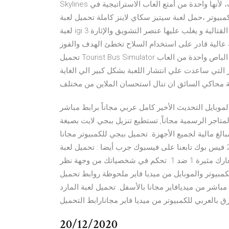
Skylines مجانا كاملة واحدة من أقوى ألعاب بناء المدن في ساحة الالعاب، لأنها واحدة من أمتع العاب الاستراتيجية في
 لعبة سيتيز سكاي لاينز كاملة تحميل لعبة IGI 3 الاصلية للكمبيوتر من ميديا فاير مجانا.
لعبة igi 3 هي إحدى ألعاب الإثارة والأكشن القوية كما تعد من الألعاب القتالية و يغلب عليها عنصر التشويق والإثارة
ة عالية قادر على استخدام السلاح تخطئ الهدف والفوز
تحميل Tourist Bus Simulator للكمبيوتر من ميديا فاير برابط مباشر مجانا، لعبة محاكي الباص واحدة من العاب
 التي ساعدت علي انتشار اللعبة بشكل كبير الي الغاية
محاكي السائق ان تنال استحسان الملاين من مختلف
لموبايل التحديث الأخير كامل عربي مجاناً برابط مباشر
الرسمية مجاناً, تستطيع تنزيل ببجي لايت بصيغة Apk برابط
جميع الأجهزة. تحميل ببجي للكمبيوتر مجانا pubg pc لعبة الأكشن والمهام… يناير 26,
2021 فيس بوك تابعنا على فيسبوك جرب أيضا : تحميل لعبة ludo king لودو كينج للكمبيوتر والموبايل اخر اصدار وظائف
لعبة فراج برو شوتر الرئيسية. تحدى بين آلاف اللاعبين في معارك مثيرة 1 ضد 1. تحكم في شخصياتك من وجهة نظر
مبيوتر والموبايل من ميديا فاير ملحوظة روابط تحميل
باشر من ميديافاير مجانا بالأسفل. تحميل لعبة المارد
20/12/2020