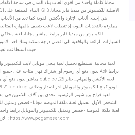
البناء الممتعة على الكمبيوتر ،حمل
مملوءة بالتحديات القوية إذ تتطلب لاعب يتصف بالمهارة القتالي
السيارات الرائعة والواقعية الي اقصي درجة ممكنة وتلك احد الامور
حيث استطاعت لعبة 
لعبة مجانية: تستطيع تحميل لعبة ببجي موبايل لايت للكمبيوتر وا
بدون دفع أي رسوم أو إشتراك فهي متاحه على جميع المتاجر 
مباشر بدون دفع أي مبالغ مالية ل
الشخص الأول. تحميل لعبة ملكة الموضه مجانا - قصص وتمثيل للك
لعبة ملكة الموضة - قصص وتمثيل للكمبيوتر والموبايل برابط واحد م
الازرق بالعربي للكمبيوتر من ميديا فاير مجانارابط التحميل : https://www.pcgameser.com