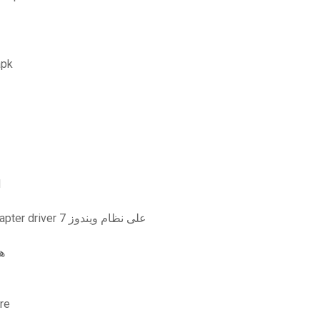
afä ± re
ب
تحميل برنامج linksys wireless-g usb network adapter driver على نظام ويندوز 7
ه
امسح م