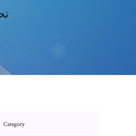
تح
Category