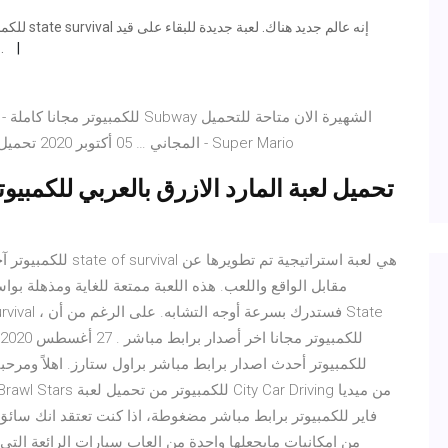
الحياة متعددة اللاعبين! بناء استراتيجية وإنشاء قصتك الخاصة.
المجاني … 05 أكتوبر 2020 تحميل لعبة سوبر ماريو الاصلية للكمبيوتر مجانا برابط مباشر - Super Mario
تحميل لعبة المارد الازرق بالعربي للكمبيوت
فاير للكمبيوتر برابط مباشر مضغوطة، اذا كنت تعتقد انك سائق