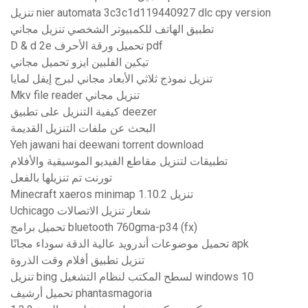
تنزيل nier automata 3c3c1d119440927 dlc cpy version
تطبيق الهاتف للكمبيوتر الشخصي تنزيل مجاني
D & d 2e تحميل ورقة الأحرف pdf
تيكين الفلبين ايزو تحميل مجاني
تنزيل نموذج ثلاثي الأبعاد مجاني لبرج إيفل لمايا
Mkv file reader تنزيل مجاني
كيفية التنزيل على تطبيق deezer
البحث عن ملفات التنزيل القديمة
Yeh jawani hai deewani torrent download
تطبيقات لتنزيل مقاطع الفيديو الموسيقية والأفلام
تورنت تم تنزيلها بالفعل
Minecraft xaeros minimap 1.10.2 تنزيل
Uchicago شعار تنزيل الاتصالات
تحميل برامج bluetooth 760gma-p34 (fx)
تحميل موضوعات أندرويد عالية الدقة سوداء مجانًا apk
تنزيل تطبيق أفلام وقت الذروة
تنزيل bing لسطح المكتب لنظام التشغيل windows 10
تحميل أرشيف phantasmagoria