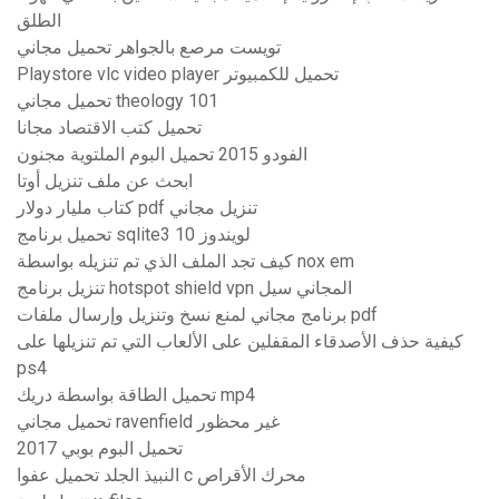
الطلق
تويست مرصع بالجواهر تحميل مجاني
Playstore vlc video player تحميل للكمبيوتر
تحميل مجاني theology 101
تحميل كتب الاقتصاد مجانا
الفودو 2015 تحميل البوم الملتوية مجنون
ابحث عن ملف تنزيل أوتا
كتاب مليار دولار pdf تنزيل مجاني
تحميل برنامج sqlite3 لويندوز 10
كيف تجد الملف الذي تم تنزيله بواسطة nox em
تنزيل برنامج hotspot shield vpn المجاني سيل
برنامج مجاني لمنع نسخ وتنزيل وإرسال ملفات pdf
كيفية حذف الأصدقاء المقفلين على الألعاب التي تم تنزيلها على
ps4
تحميل الطاقة بواسطة دريك mp4
تحميل مجاني ravenfield غير محظور
تحميل البوم بوبي 2017
النبيذ الجلد تحميل عفوا c محرك الأقراص