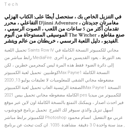
T e c h
في التنزيل الخاص بك ، ستحصل أيضًا على: الكتاب الهزلي
التفاعلي ، محرر D’jinni Adventure ، مغامرتان جديدتان
تقدمان أكثر من 5 ساعات من اللعب ، الصوت الرسمي ،
الموسيقى المستوحاة من ألبوم The Witcher ، صنع مقاطع
الفيديو ، دليل اللعبة الرسمي ، خريطتان من عالم ويتشر.
تحميل اللعبة Saints Row IV مجاني للكمبيوتر النسخة الكاملة في
رابط مباشر من MediaFire. بعد التورط ، يعود القديسين مرة أخرى
إلى دائرة الضوء: فقط هذه المرة ليس كمجرمين خطرين ، لكن
كوطنيين. تحميل لعبة الكمبيوترMax Payne1 النسخة الكاملة
مضغوطه مجاني الشقى للمعلوميات لا تعليقات يوليو 13, 2020
الصفحة الرئيسية العاب تحميل لعبة الكمبيوترMax Payne1 النسخة
الكاملة مضغوطه مجاني تحميل بيس 2021 pes للكمبيوتر من ميديا
فير احدث اصدار ، ويمكنك التمتع بالنسخة الكاملة اون لاين عبر موقع
أسهل تنزيل والذي سيوفر لك الشرح. تحميل برنامج فوتوشوب
للكمبيوتر برابط مباشر Photoshop عربي مع التفعيل. انسام محمود
, منذ سنة واحدة 0 3 دقيقة. مشاهدة. 1035. ان كنت تبحث عن برنامج