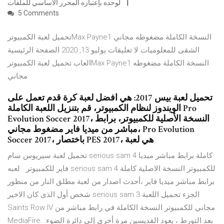
لوحده بإعتباره المحرر الأساسي للملفات
5 Comments
تحميل لعبة الكمبيوترMax Payne1 النسخة الكاملة مضغوطه مجاني
الشقى للمعلوميات لا تعليقات يوليو 13, 2020 الصفحة الرئيسية
العاب تحميل لعبة الكمبيوترMax Payne1 النسخة الكاملة مضغوطه
مجاني
تحميل لعبة بيس 2017: هي افضل لعبة كرة قدم تعمل على
الويندوز لنظام الكمبيوتر، قم بتنزيل اللعبة الكاملة Pro
Evolution Soccer 2017، النسخة الأصلية للكمبيوتر، برابط
مباشر من ميديا فاير مضغوط مجاني، Pro Evolution
Soccer 2017، باختصار PES 2017، هي لعبة
تحميل لعبة سيريوس سام serious sam 4 كاملة برابط مباشر ميديا
فاير للكمبيوتر . لعبه serious sam 4 للكمبيوتر النسخة الاصلية كاملة
برابط مباشر ميديا فاير ،أحدث اصدار من لعبة مطلق النار من منظور
شخص أول الذى كان الاخير serious sam 3 الجزء تحميل اللعبة
Saints Row IV مجاني للكمبيوتر النسخة الكاملة في رابط مباشر من
MediaFire. بعد التورط ، يعود القديسين مرة أخرى إلى دائرة الضوء: