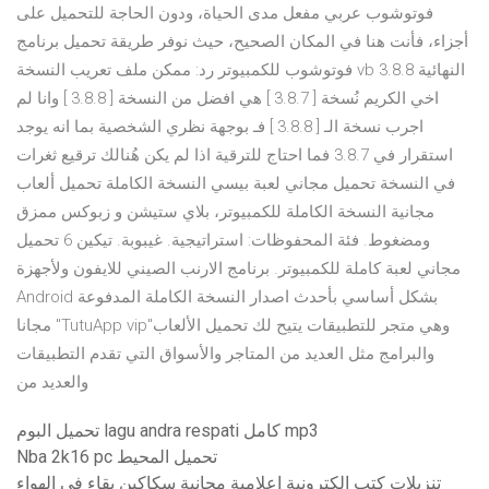
فوتوشوب عربي مفعل مدى الحياة، ودون الحاجة للتحميل على
أجزاء، فأنت هنا في المكان الصحيح، حيث نوفر طريقة تحميل برنامج
فوتوشوب للكمبيوتر رد: ممكن ملف تعريب النسخة vb 3.8.8 النهائية
اخي الكريم نُسخة [ 3.8.7 ] هي افضل من النسخة [ 3.8.8 ] وانا لم
اجرب نسخة الـ [ 3.8.8 ] فـ بوجهة نظري الشخصية بما انه يوجد
استقرار في 3.8.7 فما احتاج للترقية اذا لم يكن هُنالك ترقيع ثغرات
في النسخة تحميل مجاني لعبة بيسي النسخة الكاملة تحميل ألعاب
مجانية النسخة الكاملة للكمبيوتر، بلاي ستيشن و زبوكس ممزق
ومضغوط. فئة المحفوظات: استراتيجية. غيبوبة. تيكين 6 تحميل
مجاني لعبة كاملة للكمبيوتر. برنامج الارنب الصيني للايفون ولأجهزة
Android بشكل أساسي بأحدث اصدار النسخة الكاملة المدفوعة
مجانا "TutuApp vip"وهي متجر للتطبيقات يتيح لك تحميل الألعاب
والبرامج مثل العديد من المتاجر والأسواق التي تقدم التطبيقات
والعديد من
تحميل البوم lagu andra respati كامل mp3
Nba 2k16 pc تحميل المحيط
تنزيلات كتب إلكترونية إعلامية مجانية سكاكين بقاء في الهواء