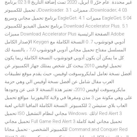
غير محددة. عام حرّر 8 أبريل، 2020 تمت إضافة التاريخ 8 3 02 برنامج
تحميل للكمبيوتر JDownloader. 3.1 مميزات JDownloader; 4 03
برنامج تحميل مجاني وسريع EagleGet. 4.1 مميزات EagleGet; 5 04
برنامج تحميل الفيديو للكمبيوتر Download Accelerator Plus. 5.1
مميزات Download Accelerator Plus الصفحة الرئيسية Adobe
الإصدار الكامل Keygen أدوبي فوتوشوب 7. 0 النسخة الكاملة مع
المسلسل مفتاح تحميل مجاني أدوبي فوتوشوب 7،0 ، بالنسبة لك
كل ما يمكن أن يكون أدوبي فوتوشوب النسخة الكاملة ربما يكون
تحميل اوفيس 2010 يبحث كل شخص يمتلك جهاز الكمبيوتر عن
أفضل نسخة تعامل لمايكروسوفت اوفيس، حيث يقدم موقع تطبيقات
العرب مقال شامل عن أفضل نسخة أوفيس الي وهي حزمة
مايكروسوفت اوفيس 2010، تعتبر هذة النسخة لا غنى عن وجودها
على وهي مكونة من 3 مدن ومقرها في ولاية كاليفورنيا. مواقع تحميل
العاب بلاي ستيشن 2 للكمبيوتر. النسخة الكاملة المافيا الثاني لعبة
تحميل ISO مجاني لنظام التشغيل Windows. ذلك! Red Alert 3
تحميل مجاني Full Game Red Alert 3 تحميل مجاني لعبة كاملة
للكمبيوتر الشخصي - تحميل مجانا Command and Conquer Red