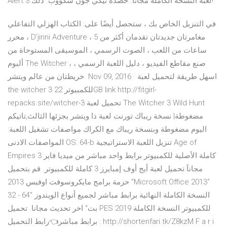
Alert 3 لعبة النسخة الكاملة مجانا. حصده نيكي جون سكووب. ذلك!
في التنزيل الخاص بك ، ستحصل أيضًا على: الكتاب الهزلي التفاعلي
، محرر D’jinni Adventure ، مغامرتان جديدتان تقدمان أكثر من 5
ساعات من اللعب ، الصوت الرسمي ، الموسيقى المستوحاة من
ألبوم The Witcher ، صنع مقاطع الفيديو ، دليل اللعبة الرسمي ،
خريطتان من عالم ويتشر. Nov 09, 2016 · اسهل طريقة لتحميل لعبة
the witcher 3 للكمبيوتر 22GB link http://fitgirl-
repacks.site/witcher-3 تحميل لعبة The Witcher 3 Wild Hunt
مضغوطة| نسخة ريباك تورنت لعبة ذا ويتشر بجزئها الثالث,تاتيكم
اليوم مضغوطة وبنسخة ريباك مع الكراك مواصفات تشغيل اللعبة:
المواصفات الادنى OS: 64-b تنزيل اللعبة الاستراتيجية Age of
Empires 3 كاملة الأصلية للكمبيوتر برابط واحد مباشر من ميديا فاير
مجانآ.تحميل لعبة أيج أوف إمبايرز 3 كاملة للكمبيوتر. قم بتحميل
حزمة برامج مايكروسوفت اوفيس 2013 "Microsoft Office 2013"
النسخة الكاملة النهائية برابط مباشر لجميع أنواع الويندوز "64 - 32
بت" اخر تحديث مجانا. تحميل PES 2019 للكمبيوتر النسخة الكاملة
برابط مباشر👈رابط التحميل : http://shortenfari.tk/Z8kzM F a r i