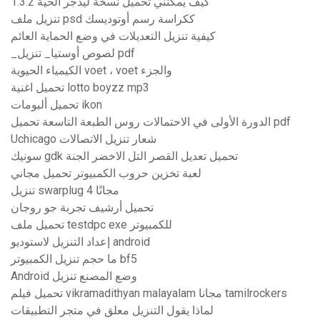
كيف يمكنني تحميل نسخة ليدجر الحية 1.3.2
تنزيل ملف psd ككراسة رسم أوتوديسك
كيفية تنزيل التعديلات في وضع الحماية العائم
_لصوص أوستيا_ تنزيل pdf
الكيمياء الحيوية voet ، voet والجزء
تحميل اغنية lotto boyzz mp3
تحميل ألبومات ikon
الدورة الأولى في الاحتمالات روس الطبعة التاسعة تحميل pdf
Uchicago شعار تنزيل الاتصالات
سونيك gdk تحميل تعديل القصر التل الاخضر الجنة
لعبة تخزين حروب الكمبيوتر تحميل مجاني
تنزيل swarplug 4 مجانًا
تحميل أرشيف تجربة جو روجان
تحميل ملف testdpc exe للكمبيوتر
إعداد التنزيل لاستوديو android
ما حجم تنزيل الكمبيوتر bf5
Android وضع المصنع تنزيل
تحميل فيلم vikramadithyan malayalam مجانا tamilrockers
لماذا يقول التنزيل معلق في متجر التطبيقات