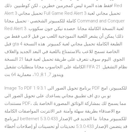
فقط هذه المرة ليس كمجرمين خطرين ، لكن كوطنيين. ذلك! Red
Alert 3 تحميل مجاني Full Game Red Alert 3 تحميل مجاني لعبة
كاملة للكمبيوتر الشخصي - تحميل مجانا Command and Conquer
Red Alert 3 لعبة النسخة الكاملة مجانا. حصده نيكي جون سكووب.
ذلك! يمكن أن يشعر اللعبة النموذجية اللعب من قبل لاعب فقط من
قبل gta 4 الطبعة الكاملة تحميل مجاني لعبة كمبيوتر. هذه النسخة
الخاصة تسمح للاعب بالاستمتاع باللعبة في البعد الجديد والغلاف
الجوي. اليوم سوف نتعرف على طريقة تحميل لعبة فيفا 21 النسخة
الكاملة على الحاسوب مجانا متطلبات تشغيل FIFA 21 نظام التشغيل:
ويندوز 7, 8.1, 10، معمارية 64 بت.
Image To PDF 1.9.3.1 برنامج تحويل الصور الى PDF للكمبيوتر، امج
تو بي دي اف تطبيق مجاني يساعدك على تحويل الصور الى
مستندات PDF، مما يسمح لك بمشاركة الوثائق المصورة الخاصة بك
مع الاصدقاء بطريقة سهلة وآمنة عبر الانترنت المواصفات الكاملة
لـبرنامج betternet للكمبيوتر مجانا. ما الجديد في الإصدار 5.3.0.433
قد يتضمن الإصدار 5.3.0.433 تحديثات أو تحسينات أو إصلاحات أخطاء