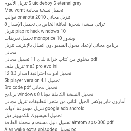
تنزيل الألبوم $ uicideboy $ eternal grey
Msu vqmt تحميل نسخة مجانية
قوالب onenote 2010 تنزيل مجاني
تراثي منشئ شجرة العائلة الخاص بي تحميل الإصدار 8
تنزيل piap rc hack windows 10
تحميل تعريفات monoprice ويندوز 10
برنامج مجاني لإعداد محول الفيديو دون اتصال بالإنترنت تنزيل
مجاني
مخلوق من كتاب خزانة بلدي 11 تحميل مجاني pdf
تنزيل ملف ms3 pro evo ini
تحميل ادوات احترافية اصدار 12.8.3
5k player version 4.1 تحميل
Bro code pdf تحميل مجاني
برنامج windows 8 تحميل النسخة الكاملة مجانا
أمازون فاير بوكس ​​الجيل الثاني من متجر التطبيقات تنزيل مجاني
تنزيل مجموعة أدوات google adb android
تحميل الفيسبوك للكمبيوتر ديل
تحميل دليل مستخدم محطة الطاقة aimtom sps-300 pdf
Alan wake extra episodes تحميل pc