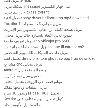
تنزيل لعبة x-files
يمكنك تنزيل imessage على جهاز الكمبيوتر
لن يتم تنزيل kickass torrent
تحميل اغنية baby driver bellbottoms mp3 download
Fsx dhc-1 السنجاب v.3 تنزيل مجاني
تنزيل نسخة كاملة من ألعاب الكمبيوتر عبر الإنترنت
نموذج ثلاثي الأبعاد للسيارة جاك تنزيل مجاني
تحميل تعريف طابعة hp officejet pro 6600
تنزيل نسخة كاملة مجانية من adobe illustrator cs2
تنزيل طباعة الشيكات للكمبيوتر الشخصي
تحميل لعبة danny phantom ghost sweep free download
مشاريع cnc تنزيل مجاني
Android وضع المصنع تنزيل
تحميل سيل توم كوكرين
بونانو قصة الاب الروحي تحميل مجاني
تنزيل الملفات ودمجها تلقائيًا
ويندوز 10 ميزة relase 1803 تحميل
Keysha كول تحميل ألبوم مختلف عني
مقلاة تحميل الألبوم مجانا