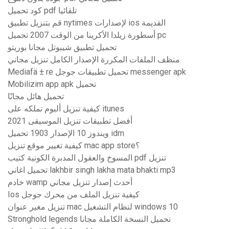
كود تحميل pdf تلقائيا
قم بتنزيل تطبيق nytimes لإصدارات ios القديمة
أسطورة زيلدا الأكرينا من الوقت 2007 تحميل pc
تحميل تطبيق شيبوتل مجانا بوريتو
منظف ​​الملفات المكررة الإصدار الكامل تنزيل مجاني
Mediafä ± re تحميل تطبيقات جوجل messenger apk
Mobilizim app apk تحميل
تحميل هائل مجانًا
كيفية تنزيل ألبوم تملكه على itunes
أفضل تطبيقات تنزيل الموسيقى 2021
ويندوز 10 الإصدار 1903 تحميل idm
كيفية تغيير موقع تنزيل mac app store؟
المسوخ والعقول المدبرة الكونية كتيب pdf تنزيل
تحميل اغاني lakhbir singh lakha mata bhakti mp3
خادم wamp أحدث إصدار تنزيل مجاني
Ios كيفية تنزيل الملف من محرك جوجل
تنزيل مغير عنوان mac لنظام التشغيل windows 10
Stronghold legends تحميل النسخة الكاملة مجانا