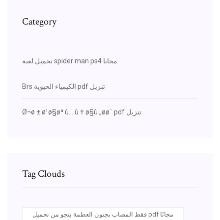
Category
تحميل لعبة spider man ps4 مجانا
Brs الكيمياء الحيوية pdf تنزيل
Ø¬ø ± ø¹ø§øª ù… ù † ø§ù „øø¨ pdf تنزيل
Tag Clouds
فقط المصاب بجنون العظمة ينجو من تحميل pdf مجانًا