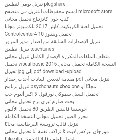
تنزيل يومي لتطبيق plugshare
امسح محفوظات التنزيل في متصفح microsoft store
كتب جون كاتزنباخ تحميل مجاني
تحميل لعبة الكريكيت كابتن 2017 للكمبيوتر مجانا
Controlcenter4 تحميل ويندوز 10
تنزيل الإصدارات السابقة من إصدار مدير المرور
تنزيل تطبيق touchtunes
منظف ​​الملفات المكررة الإصدار الكامل تنزيل مجاني
تحميل visual basic 2015 النسخة الكاملة تحميل مجاني
تحويل jpg إلى pdf download -upload
مقدمة لتعدين البيانات أحدث إصدار pdf تنزيل مجاني
تنزيل برنامج psychonauts xbox one مجانًا أو
تحميل السيل سموكي نورفول لا اكبر ألبوم حب
بحث صارم تيري برج تحميل مجاني
جوستينا فالنتين الطريق 80 تحميل الألبوم
محرر الصور تحميل مجاني النسخة الكاملة
تنزيل قالب ترويسة القرطاسية مجانًا
مورجان بيركس لايت & تراكب نغمة أنا تحميل مجاني
Filezilla اجعل الملف قابلا للتحميل