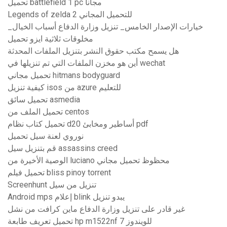
تحميل battlefield 1 pc مجانا
Legends of zelda 2 للتحميل المجاني
_خيارات الإصدار الخامس_ تنزيل وزارة الدفاع أسباب الخيال
مخلوقات ثلاثية ايزو تحميل
هل يسمح مكتب حقوق النشر بتنزيل الملفات المحدثة
أين هو مخزن الملفات التي تم تنزيلها في wechat
تحميل مجاني hitmans bodyguard
كيفية تنزيل isos من azure للتعليم
تحميل سائق asmedia
تحميل الملف من centos
تحميل كتاب نظام d20 أساطير ومخابئ pdf
نوروي لعنة سيل تحميل
قم بتنزيل سيل assassins creed
الوصية الأخيرة من luciano محظوظ تحميل مجاني
تحميل فيلم bliss pinoy torrent
Screenhunt تنزيل من سيل
Android mps إعلام blink يبدو تنزيل
غير قادر على تنزيل وزارة الدفاع ماين كرافت من نشل
تحميل تعريف طابعة hp m1522nf للويندوز 7