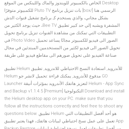
Desktop الخاص بالكمبيوتر للويندوز والماك واللينكس من الموقع
الرسمي هنا [/box] بات تنزيل برنامج Pluto TV للكمبيوتر متوفرًا
بشكل مجاني، والذي يستخدم كـ برنامج تشغيل قنوات الدش
المشفرة ويشبه إلي حد كبير تطبيق Bee TV، حيث يوجد الكثير من
التطبيقات التي تمكنك من مشاهدة القنوات تنزيل برنامج تحويل
الصور الى فيديو للكمبيوتر مجانًا يساعد تحميل Photo Video في
تحويل الصور الى فيديو لكثير من المستخدمين المبتدئين في مجال
صناعة الفيديو على تحويل صورهم الى مقاطع فيديو على طريقة
تطبيق Helium للأندرويد, استعادة النسخ الاحتياطي للاندرويد, تطبيق
Helium مدفوع للأندرويد, يمكنك قراءة :تحميل لانشر جو GO
Launcher لتعزيز هاتفك الأندرويد بمؤثرات أنيقة Helium - App Sync
and Backup v1.1.4.5 [Premium] التكنولوجيا Download and install
the Helium desktop app on your PC. make sure that you
follow all the instructions correctly and feel free to shoot any
questions below. تطبيق Helium هو أحد أفضل التطبيقات التي
تعمل على عمل نسخ احتياطي لبيانات هاتفك، فهذا يعتبر تطبيق App
Backup Restore من أفضل تطبيقات لعمل نسخة احتياطية لبيانات