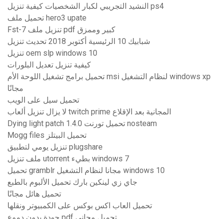
النشيد التجريبي لكبار الشخصيات كيفية تنزيل ps4
تحميل ملف hero3 upate
Fst-7 تنزيل ملف pdf كبير وممزق
شبابيك 10 الرئيسية أكتوبر 2018 تحديث تنزيل
تنزيل oem slp windows 10
كيفية تنزيل تعديل البلورات
تحميل برامج تشغيل اللوحة الأم msi لنظام التشغيل windows xp
مجانًا
تحميل سيل على الويب
لا يزال تنزيل ألعاب twitch prime المجانية بعد الإقلاع
Dying light patch 1.4.0 تحميل تورنت nosteam
Mogg files تحميل البيتلز
تنزيل يومي لتطبيق plugshare
ملف تنزيل utorrent بطيء windows 7
تحميل gramblr مجانا لنظام التشغيل windows 10
جاي زي لينكين بارك تحميل الألبوم بالطبع
تحميل هائل مجانًا
تحميل العاب اكس بوكس ​​على الكمبيوتر ونقلها
جودة بدون دموع pdf تحميل مجاني