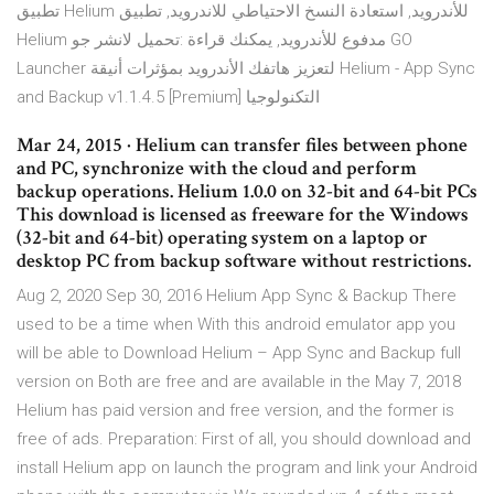
تطبيق Helium للأندرويد, استعادة النسخ الاحتياطي للاندرويد, تطبيق
Helium مدفوع للأندرويد, يمكنك قراءة :تحميل لانشر جو GO
Launcher لتعزيز هاتفك الأندرويد بمؤثرات أنيقة Helium - App Sync
and Backup v1.1.4.5 [Premium] التكنولوجيا
Mar 24, 2015 · Helium can transfer files between phone
and PC, synchronize with the cloud and perform
backup operations. Helium 1.0.0 on 32-bit and 64-bit PCs
This download is licensed as freeware for the Windows
(32-bit and 64-bit) operating system on a laptop or
desktop PC from backup software without restrictions.
Aug 2, 2020 Sep 30, 2016 Helium App Sync & Backup There
used to be a time when With this android emulator app you
will be able to Download Helium – App Sync and Backup full
version on Both are free and are available in the May 7, 2018
Helium has paid version and free version, and the former is
free of ads. Preparation: First of all, you should download and
install Helium app on launch the program and link your Android