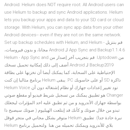
Android. Helium does NOT require root. All Android users can
use Helium to backup and sync Android applications. Helium
lets you backup your apps and data to your SD card or cloud
storage. With Helium, you can sync app data from your other
Android devices-- even if they are not on the same network.
Set up backup schedules with Helium, and ‫قم بنتزيل Helium -
App Sync and Backup1.1.4.6 لـ Android مجانا، و بدون فيروسات،
من Uptodown. قم بتجريب آخر إصدار من Helium - App Sync and
Backup2019 لـ Android أضف إلى ذلك إمكانية تحميل نسخك
الإحتياطية على السحابة، كما يمكنك أيضا أن تخزنها على بطاقة
ذاكرة SD أو على حاسوبك PC. يبقى Helium برنامج مثاليا إن كنت
تود تغيير إعدادات جهازك أو نظام إشتغاله دون أن Helium Voice
Changer هو تطبيق يمكنك من تسجبل شريط فيديو أو مقطع صوتي
بواسطة جهازك الأندرويد و من ثم تطبق عليه احد المؤثرات ليجعلك
تبدو من خلال صوتك و كأنك قد إبتلعت الهيليوم ( صوتك سيصبح ذا
نبرة حادة جدا). تطبيق Helium متوفر بشكل مجاني في متجر قوقل
بلاي للأندرويد ويمكنك تحميله من هنا. ولتحميل برنامج Helium