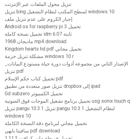
تنزيل محول الملفات عبر الإنترنت
تنزيل bing لسطح المكتب لنظام التشغيل windows 10
إجبار الكروم على عدم تنزيل ملف
Android os for raspberry pi 3 تحميل
تحميل نسخة كاملة idm 6.07 ثابتة
ماديجان 1968 mp4 download
Kingdom hearts hd pdf تحميل مجاني
مشكلة تنزيل حزمة windows 10 r
الإصدار الثاني من مجموعة أدوات دورة حياة مستودع البيانات_
تنزيل pdf
تحميل كتاب حكم الإسلام pdf
تنزيل صور متعددة من تطبيق dropbox إلى ipad
Gd subzero تحميل الكمبيوتر
تحميل برنامج تشغيل الموجات فوق الصوتية usg sonix touch q
تنزيل pangu 10.3.1 تنزيل pangu 10.3.1 لنظام التشغيل
windows 10
تحميل مجاني لبرنامج دقة النسخة الكاملة
سافيتا بابهي pdf download
1.11.2 تحميل خريطة ماين كرافت