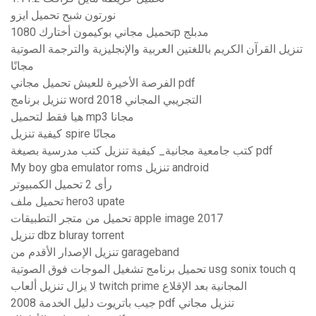
نورتون شبح تحميل ايزو
تحميل مجاني بوكيمون أختارك 1080p مدبلج
تنزيل القرآن الكريم باللغتين العربية والإنجليزية والترجمة الصوتية
مجانًا
الفرصة الأخيرة للعيش تحميل مجاني pdf
تنزيل برنامج word التجريبي المجاني 2018
هيا فقط لتحميل mp3 مجانا
كيفية تنزيل spire مجانًا
كتب جامعية مجانية_ كيفية تنزيل كتب مدرسية بصيغة pdf
My boy gba emulator roms تنزيل android
رأى 2 تحميل الكمبيوتر
تحميل ملف hero3 upate
تحميل من متجر التطبيقات apple image 2017
تنزيل dbz bluray torrent
تنزيل الإصدار الأقدم من garageband
تحميل برنامج تشغيل الموجات فوق الصوتية usg sonix touch q
لا يزال تنزيل ألعاب twitch prime المجانية بعد الإقلاع
2008 جيب باتريوت دليل الخدمة pdf تنزيل مجاني