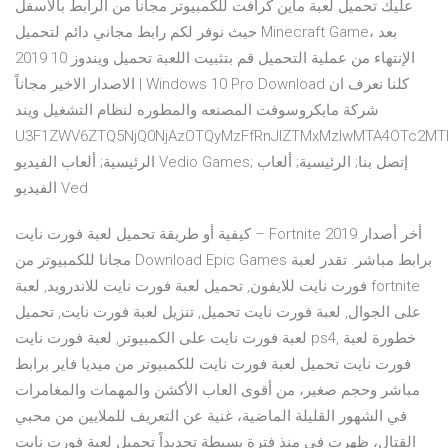
عليك تحميل لعبة ماين كرافت للكمبيوتر مجاناً من الرابط بالأسفل
حيث نوفر لكم رابط مجاني دائم لتحميل Minecraft Game، بعد
الإنتهاء من عملية التحميل قم بتثبيت اللعبة تحميل ويندوز 10 2019
الاصدار الاخير مجاناً | Windows 10 Pro Download كلنا نعرف ان
شركة مايكروسوفت المصنعه والمطوره لنظام التشغيل ويند
U3F1ZWV6ZTQ5NjQ0NjAzOTQyMzFfRnJlZTMxMzIwMTA4OTc2MT
الرئيسية; ألعاب الفيديو Vedio Games; إتصل بنا; الرئيسية; ألعاب
الفيديو Ved
كيفية أو طريقة تحميل لعبة فورت نايت – Fortnite 2019 أخر أصدار
مجانا للكمبيوتر من Download Epic Games برابط مباشر. تقدر لعبة
فورت نايت للايفون, تحميل لعبة فورت نايت للاندرويد, لعبة fortnite
على الجوال, لعبة فورت نايت تحميل, تنزيل لعبة فورت نايت, تحميل
لعبة فورت نايت على الكمبيوتر, لعبة فورت نايت ps4, خطورة لعبة
فورت نايت تحميل لعبة فورت نايت للكمبيوتر من ميديا فاير برابط
مباشر وحجم صغير، من أقوى العاب الأكشن والمهمات والمغامرات
في الشهور القليلة الماضية، غنية عن التعريف للملايين من محبي
القتال، ظهرت في منذ فترة بسيطة تحديداً تحميل لعبة فورت نايت