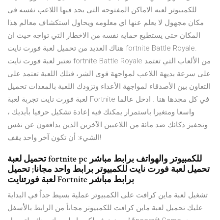
للكمبيوتر لعبه الاماكن المفتوحه التي يجد فيها اللاعب نفسه في
مكان مجهول لا يعلم عنها اي معلومه ويحاول استكشاف معالم هذا
المكان حتى يستطيع حمايه نفسه من الاخطار التي تواجه حيث ان
هناك العديد من تحميل لعبة فورت نايت fortnite Battle Royale.
تعتبر لعبة فورت نايت fortnite Battle Royale من الألعاب التي تعتمد
على سرعة بديهة اللاعب لمواجهة قوى الشر، فتلك اللعبة تعتمد على
التعاون بين الأصدقاء لمواجهة الأعداء وتزودك اللعبة بالمعدات تحميل
لعبة فورت نايت تجربة لعبة Fortnite في كل مجدها هنا . ادخل عالما
واسعا ومتغيرا باستمرار يمكنك فيه إعادة تشكيل حرفيا بأيديك ،
وتحفيز ذكائك ضد مائة من اللاعبين الآخرين الذين يدافعون عن نفس
الشيء: أن تكون آخر واحد يقف!
تحميل لعبة fortnite pc للكمبيوتر والهواتف برابط مباشر
تحميل لعبة فورت نايت للكمبيوتر برابط واحد مجانا; تحميل
لعبة فورتنايت Fortnite برابط مباشر
تشغيل لعبة ماين كرافت على الكمبيوتر عملية بسيط جداُ في البداية
عليك تحميل لعبة ماين كرافت للكمبيوتر مجاناً من الرابط بالأسفل