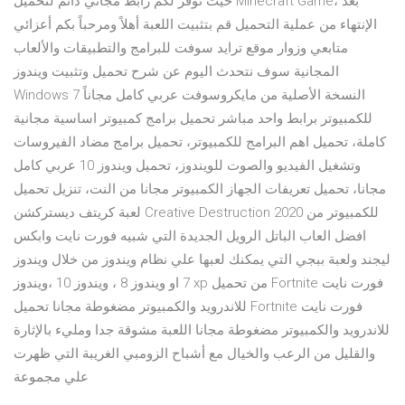
حيث نوفر لكم رابط مجاني دائم لتحميل Minecraft Game، بعد
الإنتهاء من عملية التحميل قم بتثبيت اللعبة أهلاً ومرحباً بكم أعزائي
متابعي وزوار موقع ترايد سوفت للبرامج والتطبيقات والألعاب
المجانية سوف نتحدث اليوم عن شرح تحميل وتثبيت ويندوز
Windows 7 النسخة الأصلية من مايكروسوفت عربي كامل مجاناً
للكمبيوتر برابط واحد مباشر تحميل برامج كمبيوتر اساسية مجانية
كاملة، تحميل اهم البرامج للكمبيوتر، تحميل برامج مضاد الفيروسات
وتشغيل الفيديو والصوت للويندوز، تحميل ويندوز 10 عربي كامل
مجانا، تحميل تعريفات الجهاز الكمبيوتر مجانا من النت، تنزيل تحميل
لعبة كريتف ديستركشن Creative Destruction 2020 للكمبيوتر من
افضل العاب الباتل الرويل الجديدة التي شبيه فورت نايت وابكس
ليجند ولعبة ببجي التي يمكنك لعبها علي نظام ويندوز من خلال ويندوز
7 او ويندوز 8 ، ويندوز 10 ،ويندوز xp من تحميل Fortnite فورت نايت
للاندرويد والكمبيوتر مضغوطة مجانا تحميل Fortnite فورت نايت
للاندرويد والكمبيوتر مضغوطة مجانا اللعبة مشوقة جدا ومليء بالإثارة
والقليل من الرعب والخيال مع أشباح الزومبي الغريبة التي ظهرت
علي مجموعة