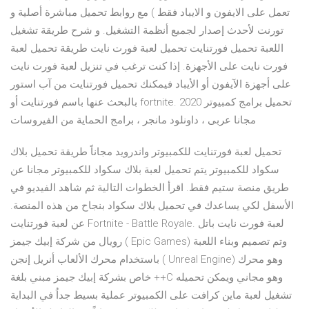
تعمل على الايفون و الايباد فقط ) مع روابط تحميل مباشرة أصلية و
تورنت لأحدث إصدار لجميع أنظمة التشغيل. و شرح طريقة تشغيل
اللعبة تحميل فورتنايت تحميل لعبة فورت نايت طريقة تحميل لعبة
فورت نايت على الأجهزة. إذا كنت ترغب في تنزيل لعبة فورت نايت
على أجهزة الآيفون أو الأيباد فيمكنك تحميل فورتنايت من آب استور
بالبحث عنها باسم فورتنايت أو fortnite. تحميل برامج كمبيوتر 2020
مجانا عربى ، داونلود مانجر ، برامج الحماية من الفيروسات
تحميل لعبة فورتنايت للكمبيوتر واندرويد مجاناً طريقة تحميل بلاك
سكواد للكمبيوتر يتم تحميل لعبة بلاك سكواد للكمبيوتر مجانا عن
طريق منصة ستيم فقط. اقرأ الخطوات التالية ثم شاهد الفيديو في
الأسفل لكي يساعدك في تحميل بلاك سكواد بنجاح من هذه المنصة.
عن لعبة فورتنايت Fortnite - Battle Royale. لعبة فورت نايت باتل
رويال من شركة إبيك جيمز ( Epic Games) وتم تصميم وبناء اللعبة
باستخدام محرك الألعاب أنريل إنجن ( Unreal Engine) وهو محرك
خاص بشركة إبيك جيمز مبني بلغة ++C وهو مجاني ويمكن تحميله
تشغيل لعبة ماين كرافت على الكمبيوتر عملية بسيط جداُ في البداية