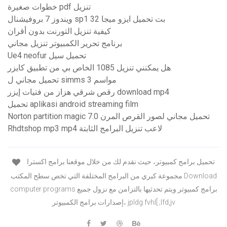
خطوات صغيرة pdf تنزيل
ويندوز 7 بروفيشنال sp1 32 بت تحميل ايزو ميجا
كيفية تنزيل التورنت بدون أقران
برنامج تحرير الكمبيوتر تنزيل مجاني
Ue4 neofur تحميل سيل
هل يمكنني تنزيل 1085 الخاص بي من تطبيق كايزر
تحميل مجاني ل simms 3 مواسم
رقص شرقي هزاز من فتيات إيزر download mp4
تحميل aplikasi android streaming film
Norton partition magic 7.0 تحميل مجاني لصور القرص المرن
Rhdtshop mp3 mp4 لاعب تنزيل البرامج الثابتة
تحميل برامج كمبيوتر، حيث نقدم لك من خلال موقعنا برامج اكسترا
مجموعة كبري من البرامج المختلفة التي تخص سطح المكتب Download
computer programs برامج كمبيوتر ويتم تحدثيها بالتزامن مع نزول جميع
إصدارات برامج الكمبيوتر، jpldg fvhl[ ;lfd,jv