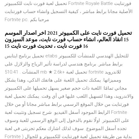
تحميل لعبة فورت نايت للكمبيوتر Fortnite Royale Battle فورتنايت
الأصلية مجانا برابط مباشر ، كيفية التسجيل وانشاء حساب فورتنايت
Fortnite pc. مرحبا بكم
تحميل فورت نايت على الكمبيوتر 2021 اخر اصدار الموسم
15 انقاذ العالم، انشاء حساب فورت نايت، موعد السيزون
16 فورت نايت ، تحديث فورت نايت 15
تحميل برنامج ايتابس etabs للتحليل الهندسي للمنشأت للكمبيوتر
برابط مباشر. برنامج هندسي لدراسة تأثير الرياح والزلازل على
المنشآت . 510.41 mb ★ 2.6k+ تحميل لعبة fortnite للاندرويد
ومميزاتها. يمكنك تحميل اللعبة على هاتفك الذكي، وهذا بشكل
مجاني تمامًا: اللعبة ذات حجم صغير يسهل تحميلها على الكمبيوتر
والاندرويد، وهذا لتسهيل اللعب عليها في أي وقت. يمكنك تحميل لعبة
فورتنايت من خلال الموقع الرسمي برابط مباشر مجانا أو من خلال
الرابط الموجود أسفل الفيديو. شرح تسجيل وتثبيت لعبة Fortnite
على الكمبيوتر. اولًا نقوم بالدخول إلى الوقع الرسمي للعبة وسوف
تجده أسفل الموضوع. سوف لذلك اشارك معكم تجربتى في لعبة
Fortnite بداية من طريقة تحميل لعبة فورتنايت للكمبيوتر و للجوال (