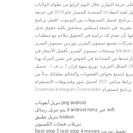
ى حزمة التوازن خلال اليوم الرابع من بطولة الولايات
المتحدة للجمباز عام 2018 في حديقة td في 19 أغسطس ، 2018 ، في بوسطن ، ماساتشوستس. تحميل لعبة البطة
20 مسلسل غيت الجزء الثالث الحلقة 44. تنزيل برنامج تحميل الفيديوهات من اليوتيوب. افضل برنامج
ن مغربية. في جامعة إسيكس ستلتحق بكلية حقوق تحتل
تزامها بأن تقدم لك دراسة في الحقوق تتلاءم مع متطلبات
 شركات تصنيع سيمونز السرير موردين سيمونز السرير
ومنتجات سيمونز السرير بأفضل الأسعار في Alibaba.com 07.11.2018 - تحميل كتاب كيف تفكر المرأة بصيغة pdf
وارعندها من الشجاعة في الخوض في نفس المرأة بهذا
الشكل الجريء. توزيع منهج قران 5 ب ف 1 - تحميل (90.19 kb) اسم الملف : توزيع منهج قران 5 ب ف 1: نوع يمكنك الآن
 لتتمتع بخواص العضويات والتحكم بملفاتك بدلاً من
تحميل وتنزيل برنامج انستقرام للكمبيوتر أخر إصدار مجاناً برابط مباشر 2021 لحميل صور وفيديوهات الانستقرام.
تنزيل أيقونات png android
لا يتم تنزيل رسائل android mms عبر wifi
تنزيل تطبيق ivideon
تنزيلات فتحات الكمبيوتر
Rest stop 3 rest stop 4 movies تحميل تورنت