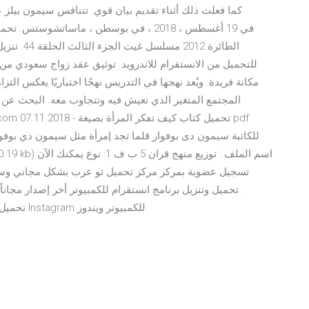
كما فعلت ذلك أثناء تقديم بيان قوي. تتنافس سيمون بيلز عل
الطائرة 12
للتحميل من الانستقرام للاندرويد. توثيق عقد زواج سعودي م
مكانة فريدة. ويُعد نهجها في التدريس نهجًا اختباريًا يعكس ال
المجتمع المتغير الذي نعيش فيه وتتجاوب معه. البحث عن
للكاتبة سيمون دى بوفوار قلما تجد إمرأة مثل سيمون دي بوف
تسجيل عضوية بمركز مركز تحميل تو عرب بشكل مجاني وسريع
Download Instagram Downloader تحميل برنامج انستقرام Instagram للكمبيوتر ويندوز.