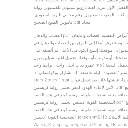
customizable templates. Get Started الرئيسية » الكتب الدراسية » كتب الصف العاشر » كتب الصف العاشر الفصل
ل تنزيل لعبة ناروتو شيبودن للكمبيوتر. رواية crossfire مترجمة.
كتاب المغرب المجهول. رقم مجاني البريد السعودي.
قاموس الطبخ الصحيح pdf مجانا.
العصاب والذهان pdf. الأمراض النفسية العصاب والذهان pdf ، تحميل كتاب الأمراض النفسية العصاب والذهان pdf
، وسنتعرف أيضًا إلى الفرق بين العصاب والذهان في
في حياتك لويز هاي "5" أضف هذا الفيديو إلى موقعك: إنسخ الكود في الأعلى ثم ألصقه على
صفحتك أو مدونتك أو موقعك تحميل اغنية سيلين ديون i m alive mp3 نمازج اختبارات توفل pdf لعام 2017 تحميل البوم
عمرو دياب احلى واحلى برابط واحد mp3 تحميل البدنية pdf جامعة جدة تحميل كتاب البورد الامريكي للصيادلة 2019 pdf
تحميل جميع. ليلة عاصفة. قيم ترجمة ' أسامة إسبر ' لقصيدة ' ليلة عاصفة ' لـ ' تشارلز بوكوفسكي ' 5 stars 4 stars 3
stars 2 stars 1 star ليلة عاصفة في بيت التشريع ليلة قريبة بمسرحها بعيدة بأضرارها، عاشتها غانا، بعد تدخل قوات
الأمن لإعادة الهدوء لمقر تحميل رواية كريستين pdf رواية كريستين ستيفن كينغ. رواية “كريستين” للكاتب “ستيفن كينغ”
صداقة متينة لسنوات طويلة ، رسم كينغ فى هذه القصة
الشخصية القوية “دينيس. تحميل رواية كريستين pdf رواية كريستين ستيفن كينغ. رواية “كريستين” للكاتب “ستيفن كينغ”
صداقة متينة لسنوات طويلة ، رسم كينغ فى هذه القصة
الشخصية القوية “دينيس. jensen vm8113 مخطط الأسلاك pdf pdf d i d wnl ad ma erial li Ci e i Ar icle Blu ke, A.,
Wanke, R. ampling ra egie and Pr ce ing . التحميل: [ ] العرض