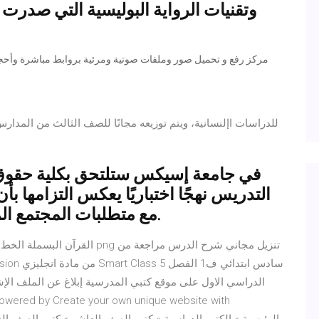
للدراسات اإلنسانية، ويتم توزيعه مجانًا للصف الثالث من المدار
في جامعة إسيكس ستلتحق بكلية حقوق تح
التدريس نهجًا اختباريًا يعكس التزامها ب
مع متطلبات المجتمع المتغير الذي نعيش فيه وتتجاوب معه.
القرآن البسملة الخط الإسلامي ال
الدراسي الاول على موقع كتبي المدرسية إبلاغ عن الملف الإشك