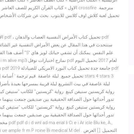
الاول » كتاب القرآن الكريم للصف العاشر الفصل الاو
تحميل لعبة كلاش اوف كلانس للابتوب. بحث عن شركات الأشخاص. 
سنتحدث في هذا المقال عن بعض الأمراض النفسية غير الشائعة
علم النفس. يمكنك أن تش
تدور أحداثها حول الصداقة الحقيقية بين صديقين جمعت بينهما 
تدور أحداثها حول الصداقة الحقيقية بين صديقين جمعت بينهما 
 f Bi bank i ue ample fr m P rcine Bi medical M del