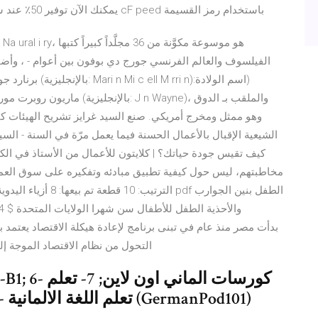
المحدود ( وحدة): كعميل للوحات الأم من A R ck ، يمكنك الآن توفير 50٪ عند شراء cF peed باستخدام رمز القسيمة
الفيلسوف والعالم الفرنسي جورج دي بوفون بين أعوام - ، وأضاف 
برنارد جون واين
وهو ممثل ومخرج أمريكي. صنع السيد غرايز تشريح الهيئات كت
مخاطبتهم، ليس حول كيفية تطبيق مبادئه وتفكيره على سوق العمل
الترتيب: 10 قطعة تم 
التحول من نظام الاقتصاد الموجة إل
اللغة الألمانية (Lingoni German) 8- تعلم اللغة الالمانية (GermanPod101)