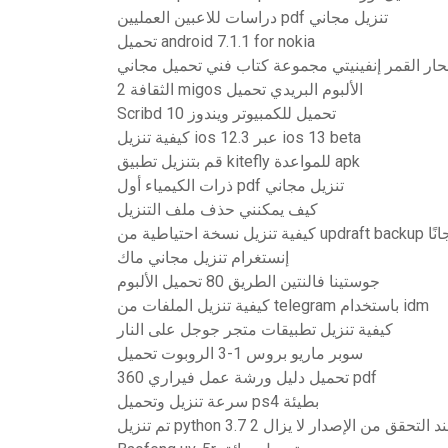
دراسات للاعبين العمليين pdf تنزيل مجاني
تحميل android 7.1.1 for nokia
حار القمر إنفينيتي مجموعة كتاب فني تحميل مجاني
الثقافة 2 migos الألبوم البريدي تحميل
Scribd تحميل للكمبيوتر ويندوز 10
كيفية تنزيل ios 12.3 عبر ios 13 beta
قم بتنزيل تطبيق kitefly للمواعدة apk
ذرات الكيمياء أول pdf تنزيل مجاني
كيف يمكنني حذف ملف التنزيل
ياطية من updraft backup مجانًا
إنستغرام تنزيل مجاني ماك
جوستينا فالنتين الطريق 80 تحميل الألبوم
كيفية تنزيل الملفات من telegram باستخدام idm
كيفية تنزيل تطبيقات متجر جوجل على النار
سوبر ماريو بروس 1-3 الروبوت تحميل
تحميل دليل ورشة عمل فيراري 360 pdf
سرعة تنزيل وتحميل ps4 بطيئة