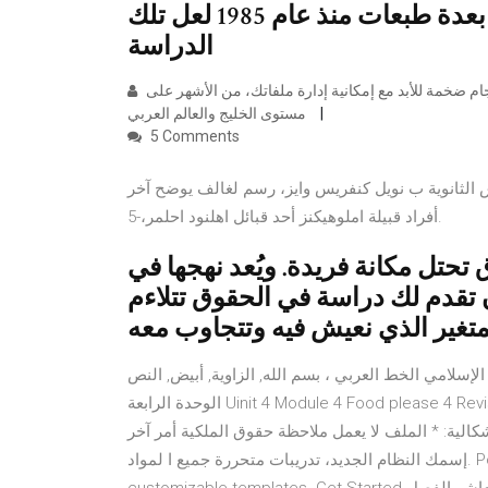
وتقنيات الرواية البوليسية التي صدرت بعدة طبعات منذ عام 1985 لعل تلك
الدراسة
مركز رفع و تحميل صور وملفات صوتية ومرئية بروابط مباشرة وأحجام ضخمة للأبد مع إمكانية إدارة ملفاتك، من الأشهر على
مستوى الخليج والعالم العربي
5 Comments
س الثانوية ب نويل كنفريس وايز، رسم لغالف يوضح آخر
أفراد قبيلة املوهيكنز أحد قبائل اهلنود احلمر،-5.
تل مكانة فريدة. ويُعد نهجها في
أن تقدم لك دراسة في الحقوق تتلاءم
خط العربي ، بسم الله, الزاوية, أبيض, النص png تنزيل مجاني شرح الدرس مراجعة من
الوحدة الرابعة Uinit 4 Module 4 Food please 4 Revision من مادة انجليزي Smart Class 5 سادس ابتدائي ف1 الفصل
الية: * الملف لا يعمل ملاحظة حقوق الملكية أمر آخر
إسمك النظام الجديد، تدريبات متحررة جميع ا لمواد. Powered by Create your own unique website with