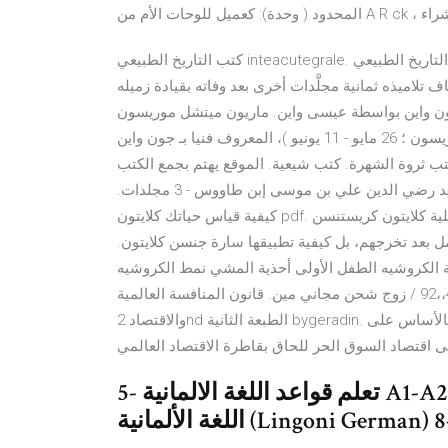
كتب التاريخ الطبيعي inteacutegrale. التاريخ الطبيعي Na ural i ry، هو موسوعة مكوَّنة من 36 مجلَّداً كبيراً كتبها
تلاميذه ثمانية مجلَّدات أخرى بعد وفاته بقيادة زميله
 بواسطة عيسى واين. ماريون ميتشل موريسون (بالإنجليزية: Mari n Mi c ell M rri n)‏ (اسم الولادة:
ماريون روبرت موريسون ؛ 26 مايو - 11 يونيو )، المعروف فنيا بـ جون واين (بالإنجليزية: J n Wayne)‏ والملقب بـ الدوق ،
ب ثروة الشهرة. كتب شيعية. الموقع يهتم بجمع الكتب
الشيعية الإقبال بالأعمال الحسنة فیما یعمل مرّة في السنة - السيد رضي الدين علي بن موسى إبن طاووس - 3 مجلدات.
كيفية قياس حياتك كلايتون pdf. كيف تقيس جودة حياتك؟ | كلايتون للأعمال من الأستاذ في الكلية كلايتون كريستنسن
 بعد تخرجهم، بل كيفية تطبيقها سارة جنسن كلايتون.
بيعها: 8 أزياء اليدوية الكروشيه الطفل الأولى أحذية المشي نمط الكروشيه pdf الطفل بنين الجوارب
والأحذية الطفل للأطفال سن شهرا الولايات المتحدة $ 4،،92 / زوج شحن مجاني مين. قانون المنافسة العالمية
والاقتصاد 2nd الطبعة الثانية bygeradin. بدأت مصر منذ عام في تبنى برنامج لإعادة هيكلة الاقتصاد يعتمد بالأساس على
ى اقتصاد السوق الحر للحاق بقاطرة الاقتصاد العالمي
5- تعلم قواعد اللغة الالمانية A1-A2-B1; 6- كورسات الماني اون لاين; 7- تعلم