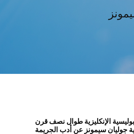
بوليسية الإنكليزية طوال نصف قرن
ية جوليان سيمونز عن أدب الجريمة