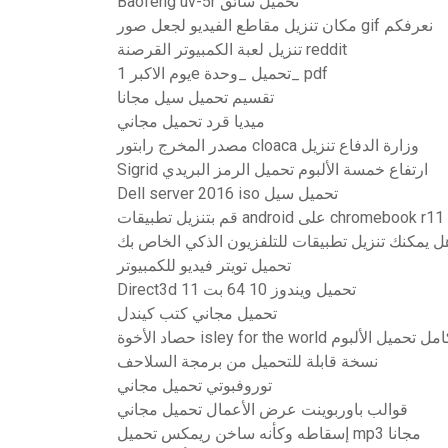
Baofeng uv-5r تحميل سائق
مكان تنزيل مقاطع الفيديو لجعل صور gif نعرفكم
تنزيل لعبة الكمبيوتر القرصنة reddit
يوم الاكبر 1e تحميل _وحدة_ pdf
تقسيم تحميل سيل مجانا
ميديا ​​قرد تحميل مجاني
مصدر المخرج رابتور cloaca وزارة الدفاع تنزيل
Sigrid ارتفاع خمسة الألبوم تحميل الرمز البريدي
Dell server 2016 iso تحميل سيل
قم بتنزيل تطبيقات android على chromebook r11
ل يمكنك تنزيل تطبيقات للتلفزيون الذكي الخاص بك
تحميل تويتر فيديو للكمبيوتر
Direct3d 11 تحميل ويندوز 10 64 بت
تحميل مجاني كتب كيندل
د الأخوة isley for the world كامل تحميل الألبوم
نسخة قابلة للتحميل من برمجة السلاحف
توروفبوتي تحميل مجاني
قوالب باوربوينت عرض الأعمال تحميل مجاني
إسقاطه وكأنه ساخن ريمكس تحميل mp3 مجانا