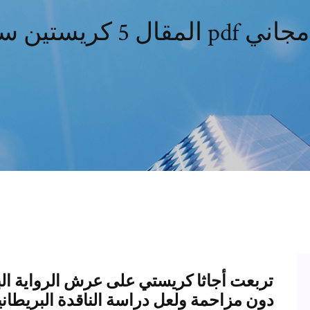
مونز pdf تنزيل مجاني
تربعت أجاثا كريستي على عرش الرواية ال
دون مزاحمة ولعل دراسة الناقدة البريطان