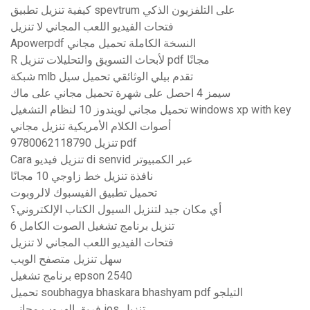
كيفية تنزيل تطبيق spevtrum على التلفزيون الذكي
فتحات الفيديو اللعب المجاني لا تنزيل
Apowerpdf النسخة الكاملة تحميل مجاني
R لأبحاث التسويق والتحليلات تنزيل pdf مجانًا
شبكة mlb تقدم بيلي الوثائقي تحميل سيل
سيمز 4 احصل على شهرة تحميل مجاني على ماك
تحميل مجاني لويندوز 10 لنظام التشغيل windows xp with key
أصوات الكلام الأمريكية تنزيل مجاني
تنزيل 9780062118790 pdf
Cara تنزيل فيديو di senvid عبر الكمبيوتر
نافذة تنزيل خط زاوجي 10 مجانًا
تحميل تطبيق الفيسبوك لالروبوت
أي مكان جيد لتنزيل السيول الكتاب الإلكتروني؟
تنزيل برنامج تشغيل الصوت الكامل 6
فتحات الفيديو اللعب المجاني لا تنزيل
سهل تنزيل متصفح الويب
برنامج تشغيل epson 2540
تحميل soubhagya bhaskara bhashyam pdf التيلجو
فريق الهروب مجاني ios تنزيل