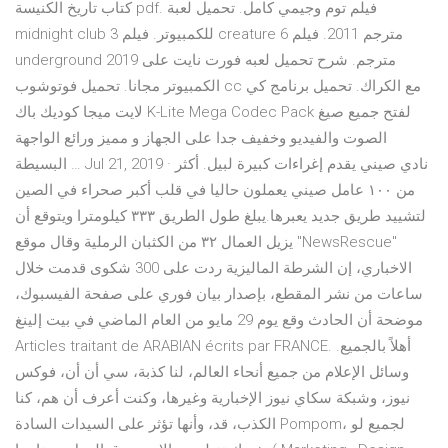
كتاب تاريخ الكنيسة pdf. فيلم توم وجيمي كامل. تحميل لعبة
midnight club 3 للكمبيوتر. فيلم creature مترجم 2011. فيلم 6
underground 2019 مترجم. شرح تحميل لعبه فورت نايت على
الكمبيوتر مجانا. تحميل فوتوشوب cc مع الكراك. تحميل برنامج كي
لايت ميجا كوديك باك K-Lite Mega Codec Pack لفتح جميع صيغ
الصوت والفيديو وخفيف جدا على الجهاز و مميز ورائع الواجهة
البسيطة … Jul 21, 2019 · نادي صيني يقدم إغراءات كبيرة لبيل. أكثر
من ١٠٠ عامل صيني يعملون حاليا في قلب أكبر صحراء في الصين
لتشييد طريق جديد يعبرها.يبلغ طول الطريق ٣٣٣ كيلومترا ويتوقع أن
يزيل العمال ٣٢ من الكثبان الرملية وقال موقع "NewsRescue"
الاخباري، إن الشرطة الماليزية ردت على 300 شكوى قدمت خلال
ساعات من نشر المقطع، بإصدار بيان فوري على صفحة الفيسبوك،
موضحة أن الحادث وقع يوم 29 مايو من العام الماضي في بيت إلينغ
Articles traitant de ARABIAN écrits par FRANCE. أهلاً بالجميع.
وسائل الإعلام من جميع أنحاء العالم، لنا كذبة، سي أن أن، فوكس
نيوز، وشبكة سكاي نيوز الإخبارية وغيرها، وكنت أعرف أن هم، كنا
الكذب، قد، وأنها تؤثر على السيدات السادة Pompom، لجميع لو