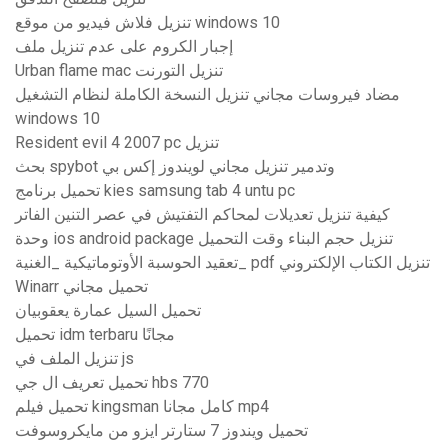
تنزيل فلاش فيديو من موقع windows 10
إجبار الكروم على عدم تنزيل ملف
Urban flame mac تنزيل التورنت
مضاد فيروسات مجاني تنزيل النسخة الكاملة لنظام التشغيل
windows 10
Resident evil 4 2007 pc تنزيل
بحث spybot وتدمير تنزيل مجاني لويندوز إكس بي
تحميل برنامج kies samsung tab 4 untu pc
كيفية تنزيل تعديلات لمحاكم التفتيش في عصر التنين الفاتر
وحدة ios android package تنزيل حجم البناء وقت التحميل
تعقيد الحوسبة الأوتوماتيكية _الغنية_ pdf تنزيل الكتاب الإلكتروني
Winarr تحميل مجاني
تحميل السيل عمارة يعقوبيان
تحميل idm terbaru مجانًا
تنزيل الملف في js
تحميل تعريف ال جي hbs 770
تحميل فيلم kingsman كامل مجانا mp4
تحميل ويندوز 7 ستارتر ايزو من مايكروسوفت