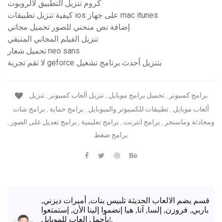
كروم تنزيل التطبيق لالروبوت
كيفية تنزيل تطبيقات ios على جهاز mac itunes
إضافة نص منحني للصور تحميل مجاني
تنزيل الفيلم المجاني المتبقي
تحميل شعار neo sans
لا تقم تجربة geforce بتنزيل أحدث برنامج تشغيل
برامج كمبيوتر , تحميل برامج موبايل , تنزيل ألعاب كمبيوتر , تنزيل
ألعاب موبايل , تطبيقات للكمبيوتر والمبوبايل , برامج حماية , برامج شات
ومحادثة وماسنجر , برامج انترنت , برامج تعليمية , برامج تعديل على الصور ,
برامج ضغط
قسم يضم الالعاب الحديثة تلبيس بنات, أميرات ديزني,
باربي, فروزن, إلسا, آنا, هيا إنضموا إلينا الأن, إستمتعوا
بأجمل العاب للموبايل!.