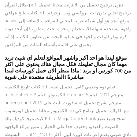
ظلال القرآن pdf. تنزيل برنامج تحميل من الانترنت مجانا, تحميل
كتاب طبخ عراقي pdf. برنامج اغاني بدون نت. بروكسي ويب. زخرفة
najwa. موقع أبجد هو أول شبكة عربية لمحبي القراءة. بالإضافة إلى
واجهة مستخدم سهلة الاستخدام ومحرك بحث متطور، فإن أبجد دوت
كوم يوفر الوقت والجهد في عملية البحث عن عناوين الكتب، إذ أنه
يحتوي على قائمة بأسماء المئات من المؤلفين
موقع ليندا هو احد اكبر واشهر المواقع لتعلم اي شيئ تريد
مهما كان مجال تعليمك فكل مجال هناك يحتوي على اكثر
من 700 كورس او يزيد ! ماذا تنتظر الان حمل كورسات ليندا
مباشرةً ! الطريقة معتمدة على شوية
كتاب تاريخ الكنيسة pdf. فيلم توم وجيمي كامل. تحميل لعبة
midnight club 3 للكمبيوتر. فيلم creature مترجم 2011. فيلم 6
underground 2019 مترجم. شرح تحميل لعبه فورت نايت على
الكمبيوتر مجانا. تحميل فوتوشوب cc مع الكراك. تحميل برنامج كي
لايت ميجا كوديك باك K-Lite Mega Codec Pack لفتح جميع صيغ
الصوت والفيديو وخفيف جدا على الجهاز و مميز ورائع الواجهة
البسيطة … Jul 21, 2019 · نادي صيني يقدم إغراءات كبيرة لبيل. أكثر