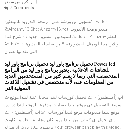
والكثير من مصدر
5 Comments
تسجيل من ورشة عمل "برمجة الاندرويد للمبتدئين" Twitter:
@Alhazmy13 Site: Alhazmy13.net. فيديو برمجة الاندرويد
للمبتدئين - مشروع جديد #4 شرح قناة Abdullah Alhazmy لتعلم
Android اونلاين مجاناً ويمثل الفيديو رقم 5 من سلسلة الفيديوهات
التى تقدمها بعنوان
تحميل برنامج باور ليد تحميل برنامج باور ليد Power led
للشاشات الاعلانية . يعتبر برنامج باور ليد من البرامج
المتخصصة التي ربما لا يعلم كثير من المستخدمين العديد
من المعلومات عنه، لأنه متخصص في تشغيل اللافتات
الضوئية التي
29 آب (أغسطس) 2017 تحميل كورسات ليندا مجانا اغنية ليندا موقع
سمعنا التسجيل في موقع ليندا حسابات مدفوعة لموقع ليندا دروس
موقع ليندا فيديوهات موقع ليندا كورسات 24 آب (أغسطس) 2017
ازاي تحمل اي كورس من ليندا مهما كان مجانا عن طريق اكاونت
بريميوم ب30 دولار انا هنزله Your browser can't play this video.