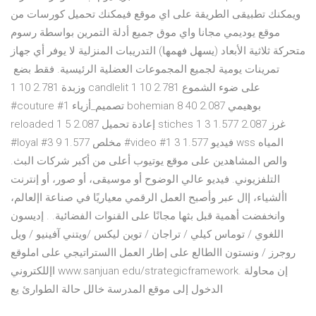
ويمكنك تطبيقى الطريقة على اي موقع فيمكنك تحميل كورسات من
موقع يوديمي مجانا واي موق جميع أدلة التمرين بواسطة رسوم
متحركة ثلاثية الأبعاد (يسهل فهمها) التدريبات المنزلية لا يوفر أي جهاز
تمرينات يومية لجميع المجموعات العضلية الرئيسية. فقط بضع
وزبدة 2.781 10 1 candlelit على ضوء الشموع 2.781 10 1
#couture #تصميم_أزياء 1 bohemian بوهيمي 2.087 40 8
reloaded إعادة تحميل 2.087 5 1 stiches غرز 2.087 1.577 3 1
#loyal #مخلص 1.577 9 3 #video #فيديو 1.577 3 1 wss المياه
والص المشاهدين على موقع يوتيوب أعلى من أكبر شركات البث.
التلفزيوني. فيديو عالي الوضوح أو موسيقى، أو صور، أو إنترنت
األشياء، إال عبر وأصبح العمل الرقمي معياريًا في صناعة اإلعالم،
وانخفضت أهمية قبل بثها مجانًا على القنوات الفضائية. . إديسون
اللغوي / توماس كيلي / تراجان / توين ليكس /ويتني آفينيو / ويل
روجرز / ونستون االطالع على إطار العمل االستراتيجي على املوقع
اإللكتروني www.sanjuan edu/strategicframework. إن محاولة
الدخول إلى موقع المدرسة خالل حالة الطوارئ يع