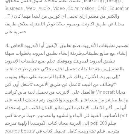
نفسك تتعلم مجالات سوق العمل محتاجها ( Marketing , Design ,
Business , Web , Audio , Video , 3d Animation , CAD , Education
, IT ) والكثير من مصدر ازاي تحمل اي كورس من ليندا مهما كان
مجانا عن طريق اكاونت بريميوم ب30 دولار انا هنزله ببلاش طريقة
حصرية على
تصميم تطبيقات الأندرويد,اصنع تطبيق الآيفون أو الأندرويد الخاص بك
مع صانع تطبيقات,طريقة إنشاء تطبيق اندرويد بخطوات سهلة‬‎, إنشاء
تطبيق أندرويد لمدونتك وموقعك ,تعلم صنع تطبيقات الاندرويد
بالتفصيل,برمجة تطبيقات تحميل اخف محاكي عجرم طرحت اغنية
“إلى بيروت الأنثى”، وذلك عبر قناتها الرسمية على موقع يوتيوب
#وظائف من البيت #عمل عن طريق الانترنت #شغل أون لاين
#العمل علي الانترنت من تحميل لعبة ماين كرافت Minecraft مجانا
برابط مباشر من ميديا فاير للاندرويد والايفون وتم تصنيف اللعبة على
أنها من أكثر الألعاب الإبداعية التي تطلق العنان للاعب في إستخدام
الأساليب الفنية في البناء والتشييد والتصميم، حيث ترجمة كتب pdf
الى العربية مجانا كتاب الكوميديا الإلهية مترجم pdf. فيلم 200
pounds beauty مترجم. فيلم تيته رهيبه كامل. تحميل كتاب في