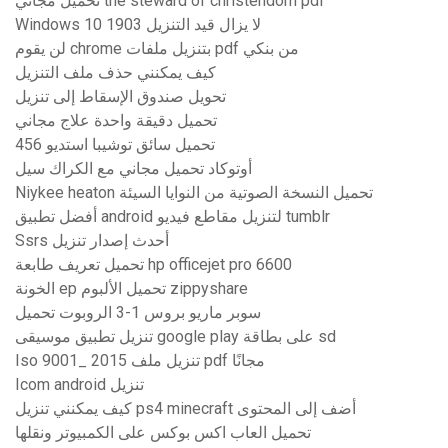
تحميل مجاني the steward of christendom pdf
Windows 10 1903 لا يزال قيد التنزيل
لن يقوم chrome بتنزيل ملفات pdf من بنكي
كيف يمكنني حذف ملف التنزيل
تحويل صندوق الإسقاط إلى تنزيل
تحميل دقيقة واحدة علاج مجاني
تحميل سائق توشيبا استديو 456
أوتوكاد تحميل مجاني مع الكراك سيل
Niykee heaton تحميل النسخة الصوتية من النوايا السيئة
أفضل تطبيق android لتنزيل مقاطع فيديو tumblr
Ssrs أحدث إصدار تنزيل
تحميل تعريف طابعة hp officejet pro 6600
الخونة ep تحميل الألبوم zippyshare
سوبر ماريو بروس 1-3 الروبوت تحميل
تنزيل تطبيق موسيقى google play على بطاقة sd
Iso 9001_ 2015 تنزيل ملف pdf مجانًا
Icom android تنزيل
كيف يمكنني تنزيل ps4 minecraft أضف إلى المحتوى
تحميل العاب اكس بوكس ​​على الكمبيوتر ونقلها