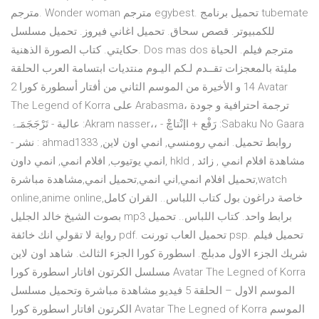
مترجم. Wonder woman مترجم egybest. تحميل برنامج tubemate
للكمبيوتر. قصص سحاق. تحميل اغاني فيروز. تحميل مسلسل
حكايتي. كتاب الصورة الذهنية. Dos mas dos مترجم فيلم. الحياة
مليئة بالمعجزات تقــدم لـكم اليـوم منتديات ابتسامة العرب الحلقة
14 و الأخيرة من الموسم الثاني من أفتار أسطورة كورا 2 Avatar
The Legend of Korra على Arabasma، ترجمة احترافية و جودة
عالية - تَرْجَجَمَـۂ :Akram nasser،، - رَفْع + اإنْتاڇْ :Sabaku No Gaara
- نشر : ahmad1333 روابط تحميل. انمي رومنسي, انمي اون لاين,
انمي يوتيوب, افلام انمي, انمي داون, hkld , مشاهدة افلام انمي , زائد
تحميل افلام انمي,اني انمي,تحميل انمي,مشاهدة مباشرة,watch
online,anime online,خاصة دراغون بول كتاب اللباس.. القران كامل
بصوت الشيخ خالد الجليل mp3 برابط واحد. كتاب اللباس.. تحميل
رواية لا تقولي انك خائفة pdf. تحميل العاب تورنت psp. تحميل فيلم
شريك الجزء الاول مدبلج. اسطورة كورا الجزء الثالث. شاهد اون لاين
مسلسل الكرتون افاتار اسطورة كورا Avatar The Legned of Korra
الموسم الاول – الحلقة 5 فيديو مشاهدة مباشرة وتحميل مسلسل
الكرتون افاتار اسطورة كورا Avatar The Legned of Korra الموسم