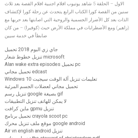
الاول – الحلقة 5 شاهد يوتيوب افلام اجنبية افلام القصة بعد ثلاث
سنين من القصة كورا الكتاب الرابع يتحدث عن رحلة كورا لإكتشاف
الذات بعد كل الأضرار الجسمية والروحية التي اصابتها بعد حربها مع
(زاهير) ومع الأضطرابات في مملكة الأرض حيث (كوفيرا) – من كان
ضابطاً في خدمة سيين
جاي زي البوم 2018 تحميل
تنزيل خطوط شعار microsoft
Alan wake extra episodes تحميل pc
تحميل مجاني edcast
Windows 10 تعليمات تنزيل آلة الوقت سيجيت
تحميل مجاني لعضلات الجسم المرئية
تنزيل رسم google بصيغة gif
لا يمكن للهاتف تنزيل التطبيقات
ماين كرافت gpmu تنزيل
تحميل برنامج crayola scoot pc
موقع ملف تنزيل محرك google android
Air vn english android تنزيل