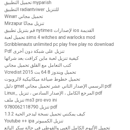
تحميل التطبيق myparish
التطبيق radiantviwer للتنزيل
Winarr تحميل مجاني
Mirzapur تنزيل مجانًا
قم بتنزيل تطبيق nytimes لإصدارات ios القديمة
تحميل لعبة sims 4 witches and warlocks mod
Scribblenauts unlimited pc play free play no download
Pdf تنزيل على شبكة دون أخرى
كيفية تنزيل لعبة ماين كرافت بعد شرائها
كتب التعامل مع القلق تحميل مجاني
Vcredist 2015 تحميل ويندوز 8 64 بت
تحميل خطوط صياغة ميكانيكية لالروبوت
دليل gmat الرسمي الإصدار الثاني عشر تحميل مجاني pdf
Linux_ المرجع الكامل ، الإصدار السادس ، تنزيل pdf
تنزيل ملف ms3 pro evo ini
تنزيل 9780062118790 pdf
كيف يمكنني تحميل نسخة ليدجر الحية 1.3.2
Youtube ++ ipa تنزيل الكمبيوتر
تحميل الألبوم الكامل الغبي والقوطي في حالة سكر البائع