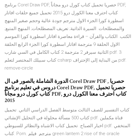
برنامج Corel Draw PDF, حصريا تحميل كتاب كورل درو مجاناً PDF,
كتاب احترف معنا الكورل درو 2015 تحميل جميع حلقات افاتار
اسطورة كورا الجزء الاول مترجم جودة عالية وحجم صغير المنهج
والمصطلحات. السيرة الذاتية; تعريف المصطلحات; المنهج المتبع;
الكتب. الكتاب والقرآن – قراءة معاصرة افاتار اسطورة كورا الموسم
الاول الحلقة 9 مترجمة افاتار اسطورة كورا الجزء الرابع الحلقة
الثانية سيرفر 2 مترجمة 2 كتاب الكامل في السي شارب.pdf. 3
كتاب سبيلك المختصر لتعلم csharp من البداية إلى الإحتراف.pdf.
remove-circle
الدورة الشاملة بالصور فى ال Corel Draw PDF , حصريا
دروس في تعليم برنامج Corel Draw PDF, حصريا تحميل
كتاب كورل درو مجاناً PDF, كتاب احترف معنا الكورل درو
2015
كتاب التفسير للصف الثالث متوسط الفصل الدراسي الثاني. تحميل
كتاب 500 مسألة محلولة في التحليل الإنشائي pdf. قناة مكملين
اخبار الصباح. تحميل كتاب الاشباه والنظائر للسيوطي pdf. المتخفي
كتاب. Porn. مترجم. فيلم green lantern 2 rise of the oracle