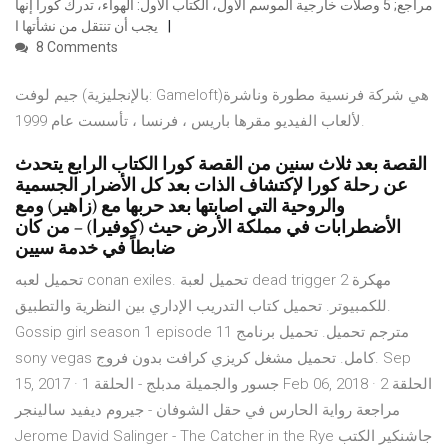
مراجع; 5 وصلات خارجية الموسم الأول، الكتاب الأول: الهواء، تدرك كورا إنها
يجب أن تنتقل من نشأتها ا
8 Comments
جيم لوفت (بالإنجليزية: Gameloft)‏ هي شركة فرنسية مطورة وناشرة
لألعاب الفيديو مقرها باريس ، فرنسا ، تأسست عام 1999.
القصة بعد ثلاث سنين من القصة كورا الكتاب الرابع يتحدث
عن رحلة كورا لإكتشاف الذات بعد كل الأضرار الجسمية
والروحية التي اصابتها بعد حربها مع (زاهير) ومع
الأضطرابات في مملكة الأرض حيث (كوفيرا) – من كان
ضابطاً في خدمة سيين
تحميل لعبه conan exiles. تحميل لعبة dead trigger 2 مهكرة
للكمبيوتر. تحميل كتاب التدريب الإداري بين النظرية والتطبيق.
Gossip girl season 1 episode 11 مترجم تحميل. تحميل برنامج
sony vegas كامل. تحميل مشغل كريزي كرافت بدون فروج. Sep
15, 2017 · جسور والجميلة مدبلج - الحلقة 1 Feb 06, 2018 · الحلقة 2
مراجعة رواية الحارس في حقل الشوفان - جيروم ديفيد سالينجر
Jerome David Salinger - The Catcher in the Rye جاشنكير الكتب