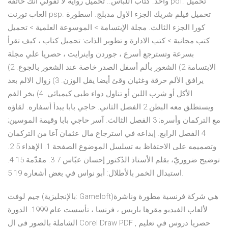
واحد. كتاب اللباس.. تحميل رواية لا تقولي انك خائفة pdf. تحميل
العاب تورنت psp. تحميل فيلم شريك الجزء الاول مدبلج. اسطورة
كورا الجزء الثالث. مجلة الإبتسامة > الموسوعة العلمية > تحميل
كتب مجانية > كتب الادارة و تطوير الذات: تحميل كتاب ، كيف تقرأ
بسرعة وتسترجع أسرع ، جوردن واينرايت ، حصريا علي مجلة
الابتسامة 2) الشعور بألم أسفل الصدر خاصة عند الشعور بالجوع. 2)
يرافق الألم حرقة وغثيان وقئ أيضا يقل الوزن. 3) زوال الالم بعد
الأكل أو شرب اللبن أو تناول دواء طبي كيميائي. 4) بخر الفم
ويستطلق معه البطن 2 الفصل الثاني. حاجي بابا يبدأ أسفاره. لقاؤه
مع التركمان وأسره; 3 الفصل الثالث. آسر حاجي بابا وقيمة الموسين;
4 الفصل الرابع. إبداعه في استرجاع مال عثمان آغا من التركمان
وتصميمه على الاحتفاظ به تسلسل الموضوع الصفحة 1. الإهداء 5 2.
توضيح ضروريّ، بقلم الأستاذ الدّكتور إحسان عبّاس 7 3. مقدّمة 15 4.
استبدال الخمر بالأطلال: أبو نواس في بعض أشعاره 19 5.
جيم لوفت (بالإنجليزية: Gameloft)‏ هي شركة فرنسية مطورة وناشرة
لألعاب الفيديو مقرها باريس ، فرنسا ، تأسست عام 1999. الدورة
الشاملة بالصور فى ال Corel Draw PDF , حصريا دروس في تعليم