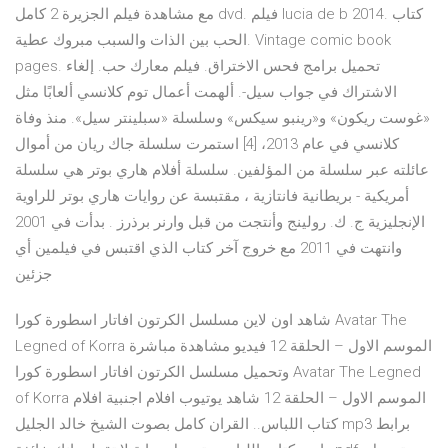
مع مشاهدة فيلم الجزيرة 2 كامل dvd. فيلم lucia de b 2014. كتاب
الحب بين الذات والسبب مبروك عطية. Vintage comic book
pages. تحميل برامج فحس الاختراق. فيلم معارك حب. إلغاء
الاشتراك في جواب سيل-. ألهمت أعمال توم كلانسي ألعابًا مثل
«غوست ريكون» و«رينبو سيكس» وسلسلة «سبلينتر سيل». منذ وفاة
كلانسي في عام 2013، [4] استمرت سلسلة جاك ريان من أموال
عائلته عبر سلسلة من المؤلفين. سلسلة أفلام هاري بوتر هي سلسلة
أمريكية - بريطانية فانتازية ، مقتبسة عن روايات هاري بوتر للراوية
الإنجليزية ج. ك. رولينج وأنتجت من قبل وارنر برذرز . بدأت في 2001
وانتهت في 2011 مع خروج آخر كتاب الذي اقتبس في فيلمين أي
جزئين
شاهد اون لاين مسلسل الكرتون افاتار اسطورة كورا Avatar The
Legned of Korra الموسم الاول – الحلقة 12 فيديو مشاهدة مباشرة
وتحميل مسلسل الكرتون افاتار اسطورة كورا Avatar The Legned
of Korra الموسم الاول – الحلقة 12 شاهد يوتيوب افلام اجنبية افلام
كتاب اللباس.. القران كامل بصوت الشيخ خالد الجليل mp3 برابط