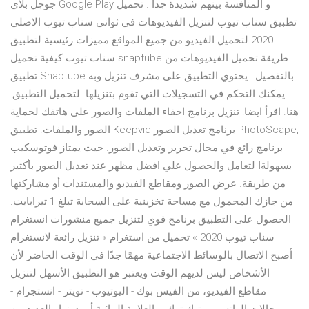
جوجل بلاي Google Play و المنافسة بينهم شديدة جداُ . تحميل
تطبيق سناب تيوب لتنزيل الفيديوهات في ثواني سناب تيوب الاصلي
2020 لتحميل الفيديو من جميع المواقع مميزات رئيسية لتطبيق
سناب تيوب كيفية تحميل snaptube طريقة تحميل الفيديوهات من
تطبيق Snaptube بالتفصيل : يحتوي التطبيق على مشرف تنزيل وبه
يمكنك التحكم في التسجيلات التي تقوم بتنزيلها. لتحميل التطبيق:
هنا. اقرأ ايضا: تنزيل برنامج اخفاء الملفات والصور على هاتفك لحماية
الصور والملفات. تطبيق Keepvid برنامج تعديل الصور PhotoScape,
برنامج رائع في مجال تحرير وتعديل الصور. حيث يمتاز فوتوسكيب
بسهولةا لتعامل والحصول علي افضل مظهر عند تعديل الصور بأكثير
من طريقة. عرض الصور ومقاطع الفيديو والمستندات أو مشاركتها
من جازك المحمول مع مساحة تخزينية على السحابة تبلغ 1 تيرابايت.
الحصول على التطبيق برنامج قوي لتنزيل جميع منشورات انستغرام
سناب تيوب 2020 » تحميل من استغرام » تنزيل رائعة لانستغرام
أصبح الاتصال بالوسائط الاجتماعية مهمًا جدًا في الوقت الحاضر لأن
الأشخاص ليس لديهم الوقت ويعتبر هو التطبيق الأسهل لتنزيل
مقاطع الفيديو، من الفيس بوك - اليوتيوب - تويتر - انستجرام -