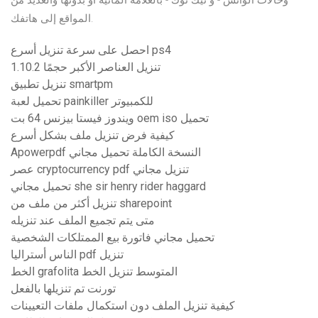
وحالات الواتس - و تيك توك - بالعلامة المائية أو بدونها والعديد من
المواقع إلى هاتفك.
احصل على سرعة تنزيل أسرع ps4
تنزيل العناصر الأكبر حجمًا 1.10.2
تنزيل تطبيق smartpm
تحميل لعبة painkiller للكمبيوتر
ويندوز فيستا بيزنس 64 بت oem iso تحميل
كيفية فرض تنزيل ملف بشكل أسرع
Apowerpdf النسخة الكاملة تحميل مجاني
عصر cryptocurrency pdf تنزيل مجاني
تحميل مجاني she sir henry rider haggard
تنزيل أكثر من ملف من sharepoint
متى يتم تجميع الملف عند تنزيله
تحميل مجاني فاتورة بيع الممتلكات الشخصية
الناس أستراليا pdf تنزيل
الخط grafolita المتوسط ​​تنزيل الخط
تورنت تم تنزيلها بالفعل
كيفية تنزيل الملف دون استكمال ملفات التعيينات