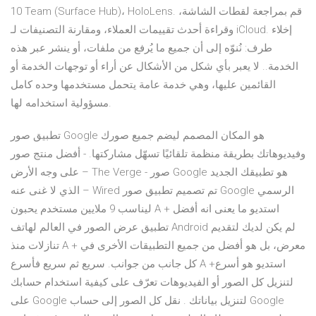
10 Team (Surface Hub)، HoloLens. قم بمراجعة لقطات الشاشة،
وقراءة أحدث تقييمات العملاء، ومقارنة التصنيفات لـ iCloud. إخلاء
طرف: نُنوّه إلى أن جميع ما يُرفع من ملفات، أو ينشر عبر هذه
الخدمة.. لا يعبر بأي شكل من الأشكال عن أراء أو توجهات الخدمة أو
القائمين عليها، وهي خدمة عامة يتحمل مستخدمها وحده كامل
مسؤولية استخدامه لها.
‏تطبيق صور Google هو المكان المصمم ليضم جميع صورك
وفيديوهاتك بطريقة منظمة تلقائيًا تسهّل مشاركتها. - أفضل منتج صور
على وجه الأرض – The Verge - صور Google هو تطبيقك الجديد
الذي لا غنى عنه – Wired تم تصميم تطبيق صور Google الرسمي
ليناسب 9 ملايين مستخدم يحبون A + استديو ما يعنى انه أفضل
تطبيق عرض الصور في العالم لهاتف Android لم يكن لديك لتقديم
تنازلات منذ A + معرض، بل هو أفضل من جميع التطبيقات الأخرى في
كل جانب من جوانب. سريع ثم سريع فأسرع A +استديو هو أسرع
لتنزيل كل الصور أو الفيديوهات تعرّف على كيفية استخدام حسابك
على Google لتنزيل بياناتك . نقل كل الصور إلى حساب Google