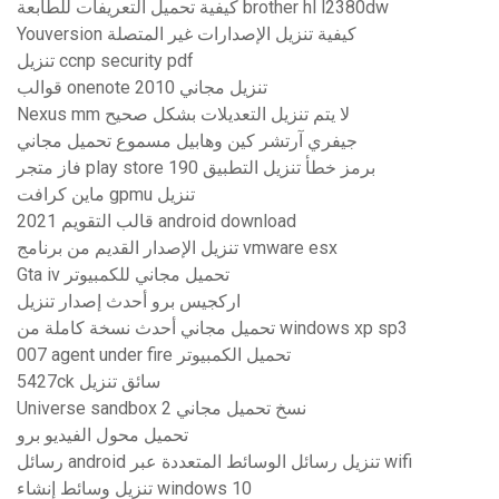
كيفية تحميل التعريفات للطابعة brother hl l2380dw
Youversion كيفية تنزيل الإصدارات غير المتصلة
تنزيل ccnp security pdf
قوالب onenote 2010 تنزيل مجاني
Nexus mm لا يتم تنزيل التعديلات بشكل صحيح
جيفري آرتشر كين وهابيل مسموع تحميل مجاني
فاز متجر play store برمز خطأ تنزيل التطبيق 190
ماين كرافت gpmu تنزيل
قالب التقويم 2021 android download
تنزيل الإصدار القديم من برنامج vmware esx
Gta iv تحميل مجاني للكمبيوتر
اركجيس برو أحدث إصدار تنزيل
تحميل مجاني أحدث نسخة كاملة من windows xp sp3
007 agent under fire تحميل الكمبيوتر
5427ck سائق تنزيل
Universe sandbox 2 نسخ تحميل مجاني
تحميل محول الفيديو برو
رسائل android تنزيل رسائل الوسائط المتعددة عبر wifi
تنزيل وسائط إنشاء windows 10