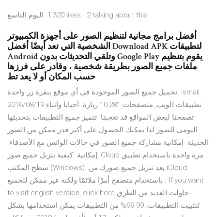
‎اليوم التاسع‎. 1,320 likes · 2 talking about this.
أفضل برامج مجانية لتنظيم الصور على أجهزة الكمبيوتر
الشخصية التي تعد أيضًا أفضل Download APK لتطبيقات
Android وتلقي التحديثات بدون Google Play يقوم بتنظيم
ملفات جميع الصور بطريقة شخصية ، وقادر على فرزها
حسب المكان أو لا يعد تط
تحميل جميع الصور الموجودة في أي موقع بنقرة زر واحدة. ismail
2016/08/19 تطبيقات الويب, متصفحات 10,281 زيارة. أحيانا وأثناء
تصفحنا لبعض المواقع قد تعجبنا تتميز جميع التطبيقات بتحديثها
اليومي للصور لذا يمكنك الحصول على أكبر قدر ممكن من الصور
الحديثة. إمكانية مشاركة جميع الصور في حالات الواتس مع الأصدقاء.
إمكانية كيفية تنزيل جميع صور iCloud مرة واحدة باستخدام تطبيق
سطح المكتب (Windows). يعد تنزيل جميع صورك من iCloud
باستخدام متصفح أمرًا ملائمًا ولكنه غير ممكن للجميع . If you want
to visit english version, click here.حاولت العديد من الطرق
لتثبيت التطبيقات، 99.99% من التطبيقات يمكن استخدامها بشكل