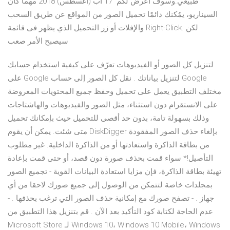
طبيعي.وسوف اعرض لكم 17 آب (أغسطس) 2018 مهما كان
السيناريو، يمُكنك دائمًا تحميل الصور من المواقع عن طريق السحب
والإفلات أو زر التحميل الذي يظهر فى قائمة Right-Click. لكن
سيصبح الأمر صعب
لتنزيل كل الصور أو الفيديوهات تعرّف على كيفية استخدام حسابك
على Google لتنزيل بياناتك . نقل كل الصور إلى حساب Google
مختلف التطبيق يعمل على تحميل وحفظ جميع المحتويات المعروضة
على الانستقرام دون استثناء، مثل الصور والفيديوهات والهاشتاجات
وذلك بسهولة تامة، بدون حد أقصى للتحميل حيث بإمكانك تحميل
متى شئت. يمكن أن يقوم DiskDigger بإلغاء حذف الصور المفقودة
من بطاقة الذاكرة واستعادتها أو من الذاكرة الداخلية. غير مطلوب
التأصيل!* سواء قمت بحذف صورة دون قصد، أو حتى قمت بإعادة
تهيئة بطاقة الذاكرة، فإن مزايا استعادة البيانات القوية - تجميع الصور
بمجلدات خاصة لتتمكن من الوصول إلى جميع صورك لاحقا من أي
جهاز . - تصفح صورك مع إمكانية حذف الصور التي ترغب بحذفها . -
عدم الحاجة لكتابة كود التأكيد بعد الآن . قم بتنزيل هذا التطبيق من
Microsoft Store لـ Windows 10، Windows 10 Mobile، Windows