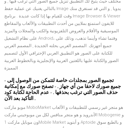
مختلف حيث يتيح لك التطبيق تنزيل جميع الصور التي ترغب فيها , و
بالتالي يغنيك عن عملية حفظ Image يدويا , و التي قد تستغرق منك
وقت للقيام بها إذا كانت عديدة . برنامج Image Browser & Viewer
للايفون استمتع بملايين من أحدث التطبيقات والألعاب والمقاطع
الموسيقية والأفلام والعروض التلفزيونية والكتب والمجلات والمزيد
على نظام التشغيل Android، وقتما تشاء وأينما تذهب، وذلك على
جميع أجهزتك. المصمم العربي بحلته الجديدة , المصمم العربي
للكتابة على الصور هو التطبيق العربي الإحترافي الأول لتصميم
الصور والكتابة عليها باللغتين العربية والإنجليزية وبالخطوط العربية
المميزة .
- تجميع الصور بمجلدات خاصة لتتمكن من الوصول إلى
جميع صورك لاحقا من أي جهاز . - تصفح صورك مع إمكانية
حذف الصور التي ترغب بحذفها . - عدم الحاجة لكتابة كود
التأكيد بعد الآن .
موبو ماركت MoboMarket هو متجر غير رسمي للتطبيقات و الألعاب
الأندرويد و هو متجر منافس لكل من موبوجيني ماركت Mobogenie و
ون موبايل ماركت 1Mobile Market و أبتويد Aptoide و بالطبع سوق