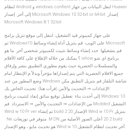
لنظام Android و windows.confient لنقل البيانات من جهاز Huawei
إلى آخر. إصدار Microsoft Windows 10 32-bit or 64-bit. إصدار
Microsoft Windows 8.1 32-bit
‏‫على جهاز كمبيوتر قيد التشغيل، انتقل إلى موقع تنزيل برامج
Microsoft على الويب‬‏‫. قم بتنزيل أداة إنشاء وسائط Windows10 ثم
قم بتشغيلها. حدد إنشاء وسائط تثبيت لكمبيوتر شخصي آخر. ما هو
برنامج اي شو ishow ؟ يمكنك من خلاله الإطلاع على كافة الأفلام
والمسلسلات الحصرية حيث يقوم مطوري التطبيق بنشر وإرفاق
جميع الافلام الحصرية التي يتم إصداراها مؤخراً وبدلاً م الإنتظار امام
شاشة التلفاز قم بتنزيل التطبق مكن Windows وضع المطور من عند
الإعدادات ⇒ التحديث والأمن (قرأت هنا). تحديث الخاص بك
Windows 10 إلى أحدث بناء. تعطيل توقيع سائق إنفاذ لتثبيت برنامج
التشغيل Modded من الإعدادات ⇒ التحديث والأمن ⇒ الاسترداد. قم
بتنزيل Wind w 10 Pr الإصدار 20 2 build تم إنشاء Wind w 10 Pr ver
20 2 build أعلى الصور الأصلية من M DN. متوفر في توزيعات Ne .
آخر تحديث لنظام التشغيل Wind w 10 هو تحديث مايو ، وهو الإصدار