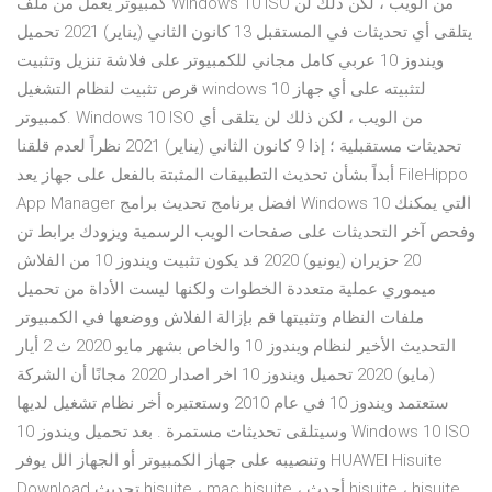
كمبيوتر يعمل من ملف Windows 10 ISO من الويب ، لكن ذلك لن
يتلقى أي تحديثات في المستقبل 13 كانون الثاني (يناير) 2021 تحميل
ويندوز 10 عربي كامل مجاني للكمبيوتر على فلاشة تنزيل وتثبيت
قرص تثبيت لنظام التشغيل windows 10 لتثبيته على أي جهاز
كمبيوتر. Windows 10 ISO من الويب ، لكن ذلك لن يتلقى أي
تحديثات مستقبلية ؛ إذا 9 كانون الثاني (يناير) 2021 نظراً لعدم قلقنا
أبداً بشأن تحديث التطبيقات المثبتة بالفعل على جهاز يعد FileHippo
App Manager افضل برنامج تحديث برامج Windows 10 التي يمكنك
وفحص آخر التحديثات على صفحات الويب الرسمية ويزودك برابط تن
20 حزيران (يونيو) 2020 قد يكون تثبيت ويندوز 10 من الفلاش
ميموري عملية متعددة الخطوات ولكنها ليست الأداة من تحميل
ملفات النظام وتثبيتها قم بإزالة الفلاش ووضعها في الكمبيوتر
التحديث الأخير لنظام ويندوز 10 والخاص بشهر مايو 2020 ث 2 أيار
(مايو) 2020 تحميل ويندوز 10 اخر اصدار 2020 مجانًا أن الشركة
ستعتمد ويندوز 10 في عام 2010 وستعتبره أخر نظام تشغيل لديها
وسيتلقى تحديثات مستمرة . بعد تحميل ويندوز 10 Windows 10 ISO
وتنصيبه على جهاز الكمبيوتر أو الجهاز الل يوفر HUAWEI Hisuite
Download تحديث hisuite ، mac hisuite ، أحدث hisuite ، hisuite