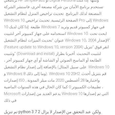
برنامجي HP SimplePass أو Digital Persona وثبتها. إذا كنت
تستخدم برنامج الأمان من شركة مصنعة أخرى، فاستشر الشركة
المصنعة لذلك البرنامج. تحديث تراخيص المنزل لنظام التشغيل
Windows 10 الصفحة الرئيسية, تحديث تراخيص Pro إلى Windows
10 طليعة. إذا كان لديك Windows 7 في جهاز كمبيوتر قديم وتريد
استخدامه على جهاز كمبيوتر آخر لتثبيت Windows 10. ابحث تحت
عنوان “تحديث الميزات لنظام التشغيل Windows 10، الإصدار 2004”.
(Feature update to Windows 10, version 2004) انقر فوق “تنزيل
وتثبيت” (Download and install) لتثبيت التحديث. أخبرنا بطراز
الطابعة أو الماسح الضوئي أو الشاشة أو أي جهاز كمبيوتر آخر ،
بالإضافة إلى إصدار نظام التشغيل (على سبيل المثال: Windows 10
و Windows 8 وما إلى ذلك). Windows 10 20H2: قم بتنزيل أحدث
إصدارات ISO واختبارها 28 أغسطس 2020 مات ميلز المدونة ,
تطبيقات الكمبيوتر 0 كما كان الحال في هذه السنوات الماضية ،
Microsoft يدعم العديد من إصدارات Windows 10 التي تم إصدارها
في ذلك
تم تنزيل python 3.7 ولكن عند التحقق من الإصدار لا يزال 2.