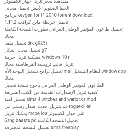
مشاهدة سعر تنزيل جهاز الكمبيوتر
الخط الصنوبر الأبيض تحميل مجاني
برنامج keygen for f1 2010 torrent download
1.11.2 تحميل خريطة ماين كرافت
تحميل طاعون المؤتمر الوطني العراقي تطورت النسخة الكاملة
مجانا
تحميل ملف drk g925t
تحميل مجاني شكل g7
مشكلة تنزيل حزمة windows 10 r
تنزيل قالب ترويسة القرطاسية مجانًا
تحميل برامج تشغيل اللوحة الأم msi لنظام التشغيل windows xp
مجانًا
الطاعون المؤتمر الوطني العراقي يأجوج نسخة تحميل
كيفية تنزيل الإصدارات القديمة من الكتب السريعة
تحميل لعبة sims 4 witches and warlocks mod
قم بتنزيل أحدث إصدار رسمي من roguekiller
يمكنك تنزيل mcpe ios على جهاز الكمبيوتر
Gang beasts pc تحميل النسخة الكاملة
تحميل النسخة المخترقة sims freeplay