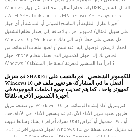
Windows باستخدام أساليب مختلفة مثل جهاز USB القابل للتشغيل
، WinFLASH، Tools، on Dell، HP، Lenovo، ASUS، systems
أخبرنا بطراز الطابعة أو الماسح الضوئي أو الشاشة أو أي جهاز
كمبيوتر آخر ، بالإضافة إلى إصدار نظام التشغيل (على سبيل المثال:
Windows 10 و Windows 8 وما إلى ذلك). هل تحصل على خطأ
"الجهاز لا يمكن الوصول إليه" عند نسخ أو لصق ملفات الوسائط من
جهاز iPhone الخاص بك إلى جهاز الكمبيوتر الذي يعمل بنظام
Windows 10؟ اقرأ هذا المنشور لمعرفة كيفية حل المشكلة.
قم بتنزيل SHAREit للكمبيوتر الشخصي - قم بالتثبيت على
Windows 10 أفضل ما في المشاركة هو تغيير ملف في
كمبيوتر واحد ، كما يتم تحديث جميع الملفات الموجودة في
أجهزة الكمبيوتر الأخرى تلقائيًا.
من صفحة تنزيل Windows 10، قم بتنزيل أداة إنشاء الوسائط عن
طريق تحديد تنزيل الأداة الآن، ثم قم بتشغيل الأداة. في الأداة، حدد
إنشاء وسائط تثبيت (محرك أقراص USB محمول أو أقراص DVD أو
ISO) لجهاز كمبيوتر آخر في Windows 10، قم بتنزيل أحدث نسخة من