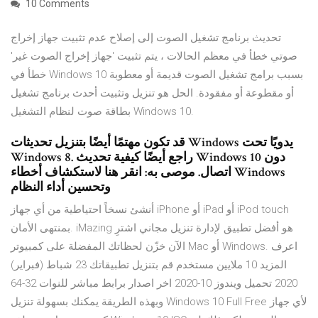
10 Comments
تحديث برنامج تشغيل الصوت إلى إصلاح عدم تثبيت جهاز إخراج
صوتي خطأ في معظم الحالات ، يتم تثبيت 'جهاز إخراج الصوت غير'
خطأ في Windows 10 بسبب برامج تشغيل الصوت قديمة أو معطوبة
أو مقطوعة أو مفقودة. الحل هو تنزيل وتثبيت أحدث برنامج تشغيل
بطاقة صوت لنظام التشغيل Windows 10.
قد تكون مهتمًا أيضًا بتنزيل تحديثات Windows يدويًا تحت
Windows 8. راجع أيضًا كيفية تحديث Windows 10 دون
اتصال. موصى به: انقر هنا لاستكشاف أخطاء Windows
وتحسين أداء النظام
أنشئ نسخاً احتياطية من أي جهاز iPhone أو iPad أو iPod touch
بمنتهى الأمان. iMazing هو أفضل تطبيق لإدارة تنزيل مجاني اشترِ
الآن خزّن لحظاتك المفضلة على كمبيوتر Mac أو Windows. اعرف
المزيد 10 ملايين مستخدم قم بتنزيل تطبيقاتك 23 شباط (فبراير)
2020 تحميل ويندوز 10-2020 اخر اصدار برابط مباشر للنوات 32-64
وبهذه الطريقة يمكنك بسهولة تنزيل Windows 10 Full Free لأي جهاز