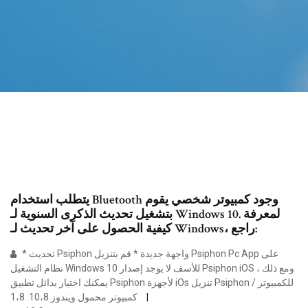
يتطلب استخدام Bluetooth وجود كمبيوتر شخصي يقوم
بتشغيل تحديث الذكرى السنوية لـ Windows 10. لمعرفة
كيفية الحصول على آخر تحديث لـ Windows، راجع:
* تحديث Psiphon واجهة جديدة * قم بتنزيل Psiphon Pc App على
نظام التشغيل Windows 10 للأسف لا يوجد إصدار Psiphon iOS ، ومع ذلك
يمكنك اختيار بدائل تطبيق Psiphon لأجهزة iOs تنزيل Psiphon للكمبيوتر /
كمبيوتر محمول ويندوز 10،8. 1،8