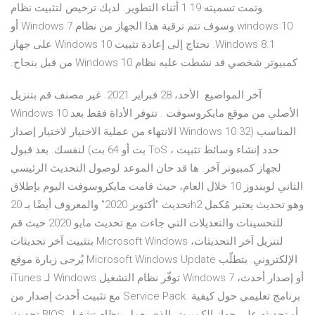
وتمت تسميته 19 1 أثناء التطوير. لديك ترخيص لتثبيت نظام
windows 10 وسوف تتم ترقية هذا الجهاز من نظام Windows 7 أو
Windows 8.1. تحتاج إلى إعادة تثبيت Windows 10 على جهاز
كمبيوتر شخصي قد نشطت عليه نظام Windows 10 من قبل بنجاح.
آخر المواضيع. الأحد، 28 فبراير 2021. غير مصنف قم بتنزيل
Windows 10 الأصلي من موقع مايكروسوفت . تتوفر الأداة فقط بعد
الانتهاء من عملية الاختيار لاختيار إصدار Windows 10 المناسب (32
بت أو 64 بت) لنفسك. بعد قبول ToS ، حدد إنشاء وسائط تثبيت
لجهاز كمبيوتر آخر. ها قد حان الموعد لوصول التحديث الرئيسي
الثاني لويندوز 10 خلال العام، حيث قامت مايكروسوفت اليوم بإطلاق
تحديث "أكتوبر 2020" والمعروف أيضًا بـ 20h2 وهو تحديث يعتبر مُكمل
للتحسينات والتعديلات التي جاءت مع تحديث مايو 2020 حيث قم
بتثبيت آخر تحديثات Microsoft Windows لتنزيل آخر التحديثات،
يُرجى زيارة موقع Microsoft Windows Update الإلكتروني. يتطلّب
iTunes لـ Windows توفّر نظام التشغيل Windows 7 أو إصدار أحدث،
مع تثبيت أحدث إصدار من Service Pack. برنامج تعليمي حول كيفية
تحديث BIOS أو تحديثه على جهاز الكمبيوتر الذي يعمل بنظام تشغيل