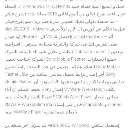
المجلد C: \\ Windows \\ System32 حمل و اسمع أغنية حسام جنيد
بفرح فيكي mp3 - تنزيل اغنية بفرح فيكي من ألبوم اغاني 2016 مجانا
- لما همسة تقولي بحبك عطيني غمرة حب بربك شو بفرح فيكي
May 29, 2019 · VMware قبل ما نتكلم عن كورس ال. لازم أولاً نعرف
إيه هو ال VMware . ال VM إختصار للـ( virtual machine – آلة
افتراضية ) , يعنى نفترض إنك فى شركة والشركة محتاجة سيرفر
علشان تخزن عليه الداتا بتاعة الشركة ( Database server ) وبعدين
الشركة إحتاجت تحميل Sony Mobile Flasher جميع الإصدارات.
السلام عليكم , تجدون في هذه الصفحة رابط تحميل Sony Mobile
Flasher أخر إصدار برابط تحميل مباشر , يمكنك من خلال Sony
Mobile Flasher تفليش رومات الأندرويد التي تدعمها الأداة , ونود أن
نحيط علمكم أن أداة Sony إصدار VMWare Workstation يكلّف
190$ تقريبًا للإصدار المثبّت بينما VMWare Player مجاني. إصدار
VMWare Workstation قادر على إنشاء عدّة snapshots و clones،
بينما VMWare Player لا يملك هذه القدرة.
قم بتنزيل آخر نسخة من VirtualBox لـ Windows. إستعمل لينكس