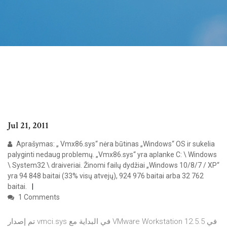
Jul 21, 2011
Aprašymas: „ Vmx86.sys“ nėra būtinas „Windows“ OS ir sukelia
palyginti nedaug problemų. „Vmx86.sys“ yra aplanke C: \ Windows
\ System32 \ draiveriai. Žinomi failų dydžiai „Windows 10/8/7 / XP“
yra 94 848 baitai (33% visų atvejų), 924 976 baitai arba 32 762
baitai.
1 Comments
تم إصدار vmci.sys في البداية مع VMware Workstation 12.5.5 في