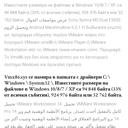
Известните размери на файлове в Windows 10/8/7 / XP са
94 848 байта (33% от всички събития), 924 976 байта или 32
762 байта. عرض مواصفات الجوال Sony Xperia M5 Dual E5633
وتحميل الروم Android Marshmallow 6.0.1 Η διαδικασία γνωστή
ως πρόγραμμα οδήγησης πυρήνα VMware ανήκει στο
λογισμικό VMware vmx86 ή VMware Player ή VMware
Workstation από το VMware (www.vmware.com). Περιγραφή:
Το Vmx86.sys δεν είναι απαραίτητο για το λειτουργικό
σύστημα Windows και προκαλεί σχετικά
Vmx86.sys се намира в папката с драйвери C: \
Windows \ System32 \. Известните размери на
файлове в Windows 10/8/7 / XP са 94 848 байта (33%
от всички събития), 924 976 байта или 32 762 байта.
تحميل VMware Workstation 14. تحميل VMWare Workstation
Pro 14 كامل بالتفعيل أحدث إصدار، برنامج الأنظمة الوهمية فيم وير
14 برو البرنامج العملاق فى إنشاء الأنظمة الوهمية وتثبيت أكثر من
نظام تشغيل وأكثر من نسخة ويندوز على نفس الجهاز بطريقة قم