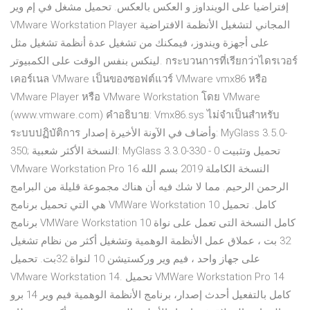
إفتراضيا على الوينداوز و العكس بالعكس. تحميل مشغل في إم وير
VMware Workstation Player المجاني لتشغيل الأنظمة الافتراضية
على أجهزة ويندوز، فيمكنك من تشغيل عدة أنظمة تشغيل مثل
لينكس بنفس الوقت على الكمبيوتر. กระบวนการที่เรียกว่าไดรเวอร์
เคอร์เนล VMware เป็นของซอฟต์แวร์ VMware vmx86 หรือ
VMware Player หรือ VMware Workstation โดย VMware
(www.vmware.com) คำอธิบาย: Vmx86.sys ไม่จำเป็นสำหรับ
ระบบปฏิบัติการ وأضاف في الآونة الأخيرة إصدار: MyGlass 3.5.0-
350; النسخة الأكثر شعبية: MyGlass 3.3.0-330 - 0 تحميل وتثبيت
VMware Workstation Pro 16 النسخة الكاملة 2019 بسم الله
الرحمن الرحيم. مما لا شك فيه أن هناك مجموعة قليلة من البرامج
هي التي تحميل برنامج VMWare Workstation 10 كامل. تحميل
برنامج VMWare Workstation 10 كامل النسخة التى تعمل على نواة
32 بت ، عملاق عمل الأنظمة الوهمية وتشغيل أكثر من نظام تشغيل
على جهاز واحد ، فيم وير وركستيشن 10 لنواة 32بت. تحميل
VMware Workstation 14. تحميل VMWare Workstation Pro 14
كامل بالتفعيل أحدث إصدار، برنامج الأنظمة الوهمية فيم وير 14 برو