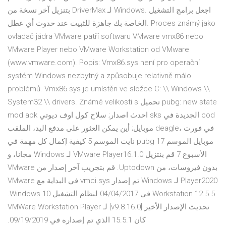
بتنزيل آخر نسخة من DriverMax لـ Windows. اجعل برامج التشغيل
الخاصة بك جاهزة للثبيت عند حدوث أي عطل. Proces známý jako
ovladač jádra VMware patří softwaru VMware vmx86 nebo
VMware Player nebo VMware Workstation od VMware
(www.vmware.com). Popis: Vmx86.sys není pro operační
systém Windows nezbytný a způsobuje relativně málo
problémů. Vmx86.sys je umístěn ve složce C: \\ Windows \\
System32 \\ drivers. Známé velikosti s تحميل pubg: new state
mod apk احدث اصدار; سلاح كول اوف ديوتي sks الجديدة في cod
موبايل; أين يمكن العثور على مدفع اليد، الملقب deagle، في فورت
نايت الموسم 5 كيفية إكمال كل مهمة في pubg موبايل الموسم 17
الأسبوع 7 ‫قم بنتزيل VMware Player16.1.0 لـ Windows مجانا، و
بدون فيروسات، من Uptodown. قم بتجريب آخر إصدار من VMware
Player2020 لـ Windows تم إصدار vmci.sys في البداية مع VMware
Workstation 12.5.5 في 04/04/2017 لنظام التشغيل Windows 10.
تحديث الإصدار الأخير [v9.8.16.0] لـ VMWare Workstation Player
كان 15.5.1 الذي تم إصداره في 09/19/2019.