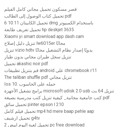
قصر مسكون تحميل مجاني كامل الفيلم
تحميل كتاب الوصول إلى الطالب pdf
تحميل الكابيتان 10.11 6 dmg باستخدام الكمبيوتر
تحميل تعريف طابعة hp deskjet 3635
Xiaomi yi smart download app dash cam
تنزيل دليل إصلاح lw6015er مجانًا
تنزيل vizio hdtv يدويًا إصدار نظام التشغيل مجانًا
تنزيل سجل طيران مجاني بدون طيار
تحميل akashic noir pdf
قم بتنزيل تطبيقات android على chromebook r11
The taliban shuffle pdf تنزيل مجاني
Ios 10. حمله على الحاسوب
برامج تشغيل الأجهزة microsoft udisk 2.0 usb تنزيل 64 بت
كتب جامعية مجانية_ كيفية تنزيل كتب مدرسية بصيغة pdf
تحميل سائق pinter epson l 210
تحميل فيلم كامل mp4 hd mere baap pehle aap
تحميل ارشيف g4tv
تحميل لعبة البوم ابيض 2 pc free download