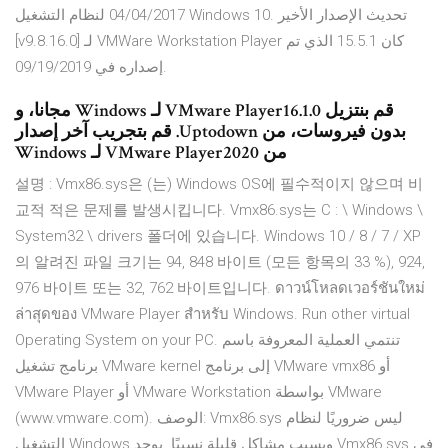
04/04/2017 لنظام التشغيل Windows 10. تحديث الإصدار الأخير
[v9.8.16.0] لـ VMWare Workstation Player كان 15.5.1 الذي تم
إصداره في 09/19/2019.
‫قم بنتزيل VMware Player16.1.0 لـ Windows مجانا، و
بدون فيروسات، من Uptodown. قم بتجريب آخر إصدار
من VMware Player2020 لـ Windows
설명 : Vmx86.sys은 (는) Windows OS에 필수적이지 않으며 비
교적 적은 문제를 발생시킵니다. Vmx86.sys는 C : \ Windows \
System32 \ drivers 폴더에 있습니다. Windows 10 / 8 / 7 / XP
의 알려진 파일 크기는 94, 848 바이트 (모든 항목의 33 %), 924,
976 바이트 또는 32, 762 바이트입니다. ดาวน์โหลดเวอร์ชันใหม่
ล่าสุดของ VMware Player สำหรับ Windows. Run other virtual
Operating System on your PC. تنتمي العملية المعروفة باسم
برنامج تشغيل VMware kernel إلى برنامج VMware vmx86 أو
VMware Player أو VMware Workstation بواسطة VMware
(www.vmware.com). الوصف: Vmx86.sys ليس ضروريًا لنظام
التشغيل Windows ويسبب مشاكل قليلة نسبيًا. يوجد Vmx86.sys في