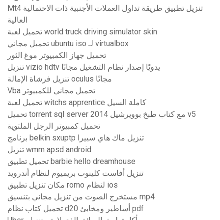
Mt4 تنزيل تطبيق طريقة تداول العملات الأجنبية ذات الاحتمالية
العالية
تحميل لعبة world truck driving simulator skin
تحميل مجاني ubuntu iso لـ virtualbox
تحميل جهاز الكمبيوتر موغ الثور
تنزيل vizio hdtv يدويًا إصدار نظام التشغيل مجانًا
تنزيل فرشاة الإمالة oculus مجانًا
Vba تحميل مجاني للكمبيوتر
تحميل لعبة witchs apprentice كاملة السيل
تحميل torrent sql server 2014 مع كتاب طبخ بوويرشيل v5
تحميل كمبيوتر الرجل الملتوية
برنامج belkin sxuptp تنزيل ماك هاي سييرا
تنزيل wmm apsd android
تحميل تطبيق barbie hello dreamhouse
تنزيل أفاست كلينوب بريميوم لنظام أندرويد
مكان تنزيل تطبيق romo لنظام ios
مستخرج الصوت من تنزيل مجاني بتنسيق mp4
تحميل كتاب نظام d20 أساطير ومخابئ pdf