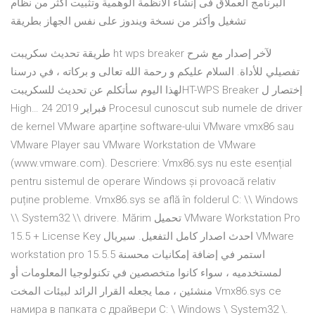
البرنامج العملاق فى إنشاء الأنظمة الوهمية وتثبيت أكثر من نظام
تشغيل وأكثر من نسخة ويندوز على نفس الجهاز بطريقة
طريقة تحديث سكريبت ht wps breaker لآخر إصدار مع شرح
تفصيلي للأداة. السلام عليكم و رحمة الله تعالى و بركاته ، في درسنا
لهذا اليوم سأتكلم عن تحديث للسكريبتHT-WPS Breaker إختصار ل
High… 24 فبراير 2019 Procesul cunoscut sub numele de driver
de kernel VMware aparține software-ului VMware vmx86 sau
VMware Player sau VMware Workstation de VMware
(www.vmware.com). Descriere: Vmx86.sys nu este esențial
pentru sistemul de operare Windows și provoacă relativ
puține probleme. Vmx86.sys se află în folderul C: \\ Windows
\\ System32 \\ drivere. Mărim تحميل VMware Workstation Pro
15.5 + License Key احدث اصدار كامل التفعيل. سيريال VMware
workstation pro 15.5.5 استمر في إضافة إمكانيات محسنة
لمستخدميه ، سواء كانوا متخصصين في تكنولوجيا المعلومات أو
منشئين ، مما يجعله القرار الرائد لبيئات المخت Vmx86.sys се
намира в папката с драйвери C: \ Windows \ System32 \.