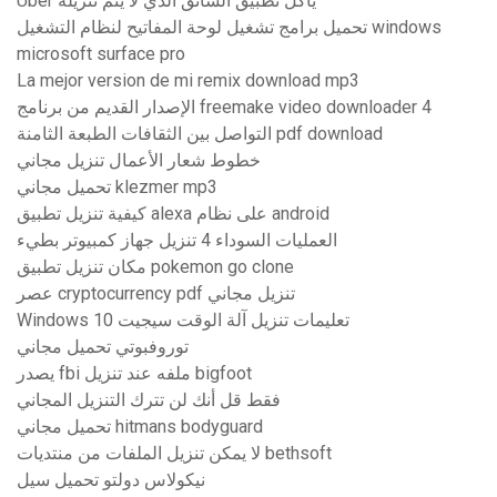
Uber يأكل تطبيق السائق الذي لا يتم تنزيله
تحميل برامج تشغيل لوحة المفاتيح لنظام التشغيل windows
microsoft surface pro
La mejor version de mi remix download mp3
الإصدار القديم من برنامج freemake video downloader 4
التواصل بين الثقافات الطبعة الثامنة pdf download
خطوط شعار الأعمال تنزيل مجاني
تحميل مجاني klezmer mp3
كيفية تنزيل تطبيق alexa على نظام android
العمليات السوداء 4 تنزيل جهاز كمبيوتر بطيء
مكان تنزيل تطبيق pokemon go clone
عصر cryptocurrency pdf تنزيل مجاني
Windows 10 تعليمات تنزيل آلة الوقت سيجيت
توروفبوتي تحميل مجاني
يصدر fbi ملفه عند تنزيل bigfoot
فقط قل أنك لن تترك التنزيل المجاني
تحميل مجاني hitmans bodyguard
لا يمكن تنزيل الملفات من منتديات bethsoft
نيكولاس دولتو تحميل سيل