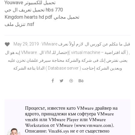
Youwave تحميل للكمبيوتر
تحميل تعريف ال جي hbs 770
Kingdom hearts hd pdf تحميل مجاني
تنزيل ملف .nsf
May 29, 2019 · VMware قبل ما نتكلم عن كورس ال. لازم أولاً نعرف
إيه هو ال VMware . ال VM إختصار للـ( virtual machine – آلة افتراضية ) ,
يعنى نفترض إنك فى شركة والشركة محتاجة سيرفر علشان تخزن عليه
الداتا بتاعة الشركة ( Database server ) وبعدين الشركة إحتاجت
Процесът, известен като VMware драйвер на
ядрото, принадлежи към софтуера VMware
vmx86 или VMware Player или VMware
Workstation от VMware (www.vmware.com).
Описание: Vmx86.sys не е от съществено