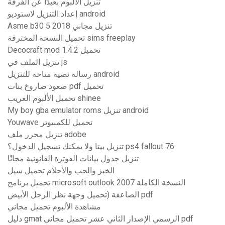
تنزيل الألبوم بعيدًا عن الفرقة
إعداد التنزيل لاستوديو android
Asme b30 5 2018 تنزيل مجاني
تحميل النسخة المخترقة sims freeplay
Decocraft mod 1.4.2 تحميل
تنزيل الملف في js
رسالة نصية متاحة للتنزيل android
صعود صاروخ بنات pdf تحميل
تحميل الألبوم الغريب shinee
My boy gba emulator roms تنزيل android
Youwave تحميل للكمبيوتر
تنزيل محرر ملف adobe
تنزيل بيتا ولا يمكنك تسجيل الدخول؟ ps4 fallout 76
تنزيل جدول بيانات الفوترة القانونية مجانًا
الخبز والحب والأحلام تحميل سيل
تحميل برنامج microsoft outlook 2007 النسخة الكاملة
الصاعقة (تحميل وجهة نظر الرجل الأبيض pdf
مشاهدة الألبوم تحميل مجاني
دليل gmat الرسمي الإصدار الثاني عشر تحميل مجاني pdf