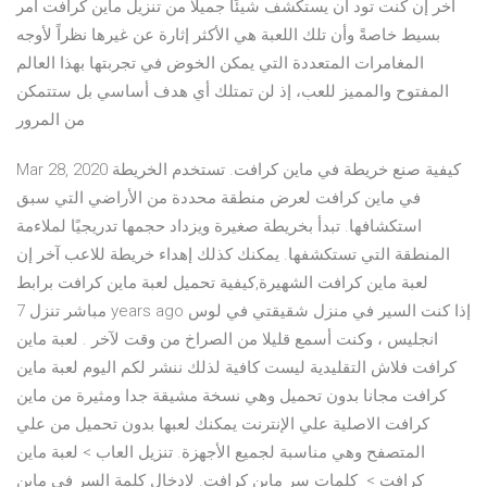
آخر إن كنت تود أن يستكشف شيئًا جميلًا من تنزيل ماين كرافت أمر
بسيط خاصةً وأن تلك اللعبة هي الأكثر إثارة عن غيرها نظراً لأوجه
المغامرات المتعددة التي يمكن الخوض في تجربتها بهذا العالم
المفتوح والمميز للعب، إذ لن تمتلك أي هدف أساسي بل ستتمكن
من المرور
Mar 28, 2020 كيفية صنع خريطة في ماين كرافت. تستخدم الخريطة
في ماين كرافت لعرض منطقة محددة من الأراضي التي سبق
استكشافها. تبدأ بخريطة صغيرة ويزداد حجمها تدريجيًا لملاءمة
المنطقة التي تستكشفها. يمكنك كذلك إهداء خريطة للاعب آخر إن
لعبة ماين كرافت الشهيرة,كيفية تحميل لعبة ماين كرافت برابط
مباشر تنزل 7 years ago إذا كنت السير في منزل شقيقتي في لوس
انجليس ، وكنت أسمع قليلا من الصراخ من وقت لآخر . لعبة ماين
كرافت فلاش التقليدية ليست كافية لذلك ننشر لكم اليوم لعبة ماين
كرافت مجانا بدون تحميل وهي نسخة مشيقة جدا ومثيرة من ماين
كرافت الاصلية علي الإنترنت يمكنك لعبها بدون تحميل من علي
المتصفح وهي مناسبة لجميع الأجهزة. تنزيل العاب‏ > ‏لعبة ماين
كرافت‏ > ‏ كلمات سر ماين كرافت. لادخال كلمة السر في ماين