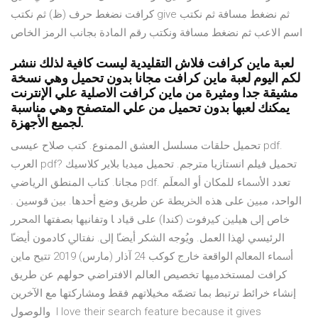
كرافت نضغط حرف (ظ) ثم نكتب give ثم نضغط مسافة ثم نكتب
اسم الاعب ثم نضغط مسافة ونكتب رقم المادة بجانب الرمز الخاص
لعبة ماين كرافت فلاش التقليدية ليست كافية لذلك ننشر
لكم اليوم لعبة ماين كرافت مجانا بدون تحميل وهي نسخة
مشيقة جدا ومثيرة من ماين كرافت الاصلية علي الإنترنت
يمكنك لعبها بدون تحميل من علي المتصفح وهي مناسبة
لجميع الأجهزة.
تحميل حلقات مسلسل العشق الممنوع. كتب صلاح عيسى pdf.
العرب pdf? تحميل فيلم انستازيا مترجم. تحميل ميديا بلاير كلاسيك
مجانا. كتاب المنطق الرياضي pdf. ﺗﻌﺪﺩ ﺍﻷﲰﺎﺀ ﻟﻠﻤﻜﺎﻥ ﺃﻭ ﺍﳌﻌﻠَﻢ
ﺍﻟﻮﺍﺣﺪ، ﻣﺒﲔ ﻋﻠﻰ ﻫﺬﻩ ﺍﳋﺮﻳﻄﺔ ﻋﻦ ﻃﺮﻳﻖ ﻭﺿﻊ ﺃﺣﺪﻫﺎ. ﺑﲔ ﻗﻮﺳﲔ .
ﺧﺎﺹ ﺇﱃ ﻫﻴﻠﲔ ﻛﲑﻓﻮﺕ (ﻛﻨﺪﺍ) ﻋﻠﻰ ﻗﻴﺎﺩ ﺎ ﻭﺗﻔﺎﻧﻴﻬﺎ ﺑﺼﻔﺘﻬﺎ ﺍﳌﺤﺮﺭ
ﺍﻟﺮﺋﻴﺴﻲ ﳍﺬﺍ ﺍﻟﻌﻤﻞ. ﻭﻳُﻮﺟﻪ ﺍﻟﺸﻜﺮ ﺃﻳﻀﴼ ﺇﱃ. ﻧﻔﺘﺎﱄ ﻛﺎﺩﻣﻮﻥ ﺃﻳﻀﴼ
ﺃﲰﺎﺀ ﺍﳌﻌﺎﱂ ﺍﻟﻮﺍﻗﻌﺔ ﺧﺎﺭﺝ ﻛﻮﻛﺐ 24 آذار (مارس) 2019 تتيح ماين
كرافت لمستخدميها تخصيص العالم الافتراضي حولهم عن طريق
إنشاء خرائط ترتبط بما تضمّه مخيلاتهم فقط ومشاركتها مع الآخرين
والوصول I love their search feature because it gives