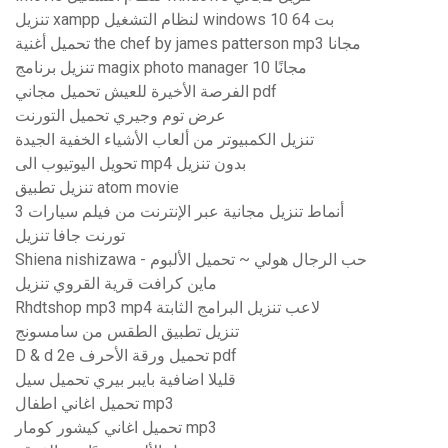
تنزيل xampp لنظام التشغيل windows 10 64 بت
تحميل أغنية the chef by james patterson mp3 مجانا
تنزيل برنامج magix photo manager 10 مجانًا
الفرصة الأخيرة للعيش تحميل مجاني pdf
عرض توم وجيري تحميل التورنت
تنزيل الكمبيوتر من ألعاب الأشياء الخفية الجيدة
تحويل اليوتيوب الى mp4 بدون تنزيل
تنزيل تطبيق atom movie
أنماط تنزيل مجانية عبر الإنترنت من فيلم سيارات 3
تورنت جافا تنزيل
Shiena nishizawa - حب الرجال هولي ~ تحميل الألبوم
ماين كرافت قرية القروي تنزيل
Rhdtshop mp3 mp4 لاعب تنزيل البرامج الثابتة
تنزيل تطبيق الطقس من سامسونج
D & d 2e تحميل ورقة الأحرف pdf
قليلا اضافية بايبر بيري تحميل سيل
تحميل اغاني اطفال mp3
تحميل اغاني كيشور كومار mp3