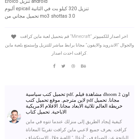
Eroico تنزيل android
ألبوم epicail تنزيل 320 كيلو بت في الثانية
تحميل مجاني من mo3 shottas 3.0
قم بتحميل لعبة ماين كرافت "Minecraft" اخر اصدار للكمبيوتر
والجوال "الاندرويد والايفون" مجانا برابط مباشر للتنزيل وإستمتع بلعبة ماين
كرافت احدث اصدار.
تحميل كتب سياسية pdf. مشاهدة فيلم dhoom 2 اون
لاين مترجم. موقع تحميل كتب pdf مجانا. تحميل
خريطة العالم ثلاثية الابعاد مجانا. الافلام الامريكية
الاباحية. تحميل كتاب
كيفية إيجاد الطريق إلى منزلك عندما تتوه في ماين
كرافت. يعرف جميع لاعبي ماين كرافت تقريبًا المعاناة
الناتجة عن الضياع في "أدغال" اللعبة خلال الاستكشاف.