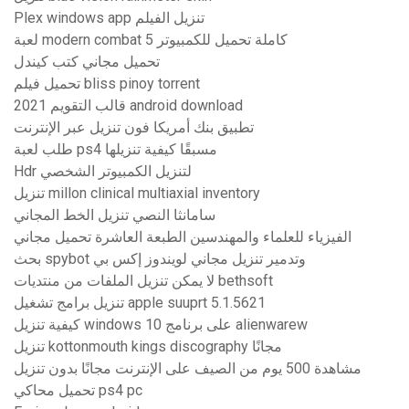
Plex windows app تنزيل الفيلم
لعبة modern combat 5 كاملة تحميل للكمبيوتر
تحميل مجاني كتب كيندل
تحميل فيلم bliss pinoy torrent
قالب التقويم 2021 android download
تطبيق بنك أمريكا فون تنزيل عبر الإنترنت
طلب لعبة ps4 مسبقًا كيفية تنزيلها
Hdr لتنزيل الكمبيوتر الشخصي
تنزيل millon clinical multiaxial inventory
سامانثا النصي تنزيل الخط المجاني
الفيزياء للعلماء والمهندسين الطبعة العاشرة تحميل مجاني
بحث spybot وتدمير تنزيل مجاني لويندوز إكس بي
لا يمكن تنزيل الملفات من منتديات bethsoft
تنزيل برامج تشغيل apple suuprt 5.1.5621
كيفية تنزيل windows 10 على برنامج alienwarew
تنزيل kottonmouth kings discography مجانًا
مشاهدة 500 يوم من الصيف على الإنترنت مجانًا بدون تنزيل
تحميل محاكي ps4 pc