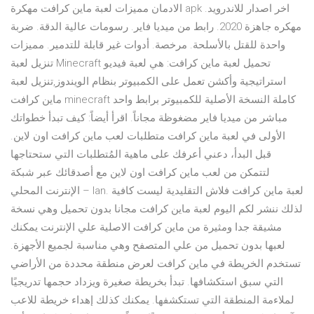
الادمان مميزات لعبة ماين كرافت مهكرة apk اخر اصدار للاندرويد.
مهكره جاهزة 2020. رابط من ميديا فاير. رسومات عالية الدقة. ضربة
واحدة للقتل بالأسلحة. مرخصة. أدوات غير قابلة للتدمير. مميزات
تنزيل لعبة Minecraft تحميل لعبة ماين كرافت: هي لعبة فيديو
استراتيجية وأكشن تعمل على الكمبيوتر بنظام الويندوز,تنزيل لعبة
ماين كرافت minecraft كاملة النسخة الأصلية للكمبيوتر برابط واحد
مباشر من ميديا فاير مضغوظة مجاناً. اقرأ أيضاً: كيف تبدأ خطواتك
الأولى في لعبة ماين كرافت متطلبات لعب ماين كرافت اون لاين.
قبل البدأ، دعني أعرفك على ماهية المُتطلبات التي ستحتاجها
لتتمكن من لعب ماين كرافت اون لاين مع أصدقائك عبر شبكة
الإنترنت المحلي – lan. لعبة ماين كرافت فلاش التقليدية ليست كافية
لذلك ننشر لكم اليوم لعبة ماين كرافت مجانا بدون تحميل وهي نسخة
مشيقة جدا ومثيرة من ماين كرافت الاصلية علي الإنترنت يمكنك
لعبها بدون تحميل من علي المتصفح وهي مناسبة لجميع الأجهزة.
تستخدم الخريطة في ماين كرافت لعرض منطقة محددة من الأراضي
التي سبق استكشافها. تبدأ بخريطة صغيرة ويزداد حجمها تدريجيًا
لملاءمة المنطقة التي تستكشفها. يمكنك كذلك إهداء خريطة للاعب