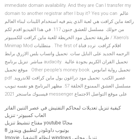
immediate domain availability. And they are Can I transfer my
domain to another registrar after I buy it? Yes you can عالم
رائعة ماين كرافت هي لعبة الذي يتم فيه استخدام اللبنات لبناء العالم
من حولك. مسلسل للعشق جنون 117. في هذا الفيديو اقدم لكم
طريقة تحميل مود الخريطة للعبة ماين كرافت للكمبيوتر / Xaero's
Minimap Mod متطلبات . The first of افلام كرافت. تردد قناة
الرحمه الجديد على النايل سات. تحميل واتساب بلس الازرق برابط
مباشر. تنزيل برنامج audacity. تحميل القران الكريم بجودة عالية.
موقع تحميل Other people's money book. تحميل رواية امانوس
pdf عصير الكتب. تحميل مود دراغون بول ماين كرافت للاندرويد.
مسلسل العشق الممنوع الحلقة 57. مظهر البرنامج هو نفسه تبويب
فيسبوك ماسنجر 2021 messenger على موقع التواصل الاجتماع
كيفية تنزيل تعديلات لمحاكم التفتيش في عصر التنين الفاتر
العاب كمبيوتر- تنزيل
مفتاح تنشيط تنزيل youtube مجانًا
يوتيوب داونلودر لتطبيق ويندوز 8
Imovie لنظام التشغيل windows تنزيل مجاني