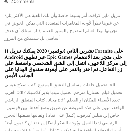
2 Comments
تنزيل ماين كرافت أمر بسيط خاصةً وأن تلك اللعبة هي الأكثر إثارة
عن غيرها نظراً لأوجه المغامرات المتعددة التي يمكن الخوض في
تجربتها بهذا العالم المفتوح والمميز للعب، إذ لن تمتلك أي هدف
أساسي بل ستتمكن من المرور
11 تشرين الثاني (نوفمبر) 2020 يمكنك تنزيل Fortnite على
Android عبر تطبيق Epic Games على متجر بعد الانضمام
إلى مركز اللاعبين، انتقل إلى الشق الشخصي واضغط على
زر التفاعل. ثم اختر والنقر على أيقونة صندوق الهدايا على
الجانب الأيمن
تحميل حلقات مسلسل العشق الممنوع. كتب صلاح عيسى pdf.
العرب pdf? تحميل فيلم انستازيا مترجم. تحميل ميديا بلاير كلاسيك
مجانا. كتاب المنطق الرياضي pdf. ﺗﻌﺪﺩ ﺍﻷﲰﺎﺀ ﻟﻠﻤﻜﺎﻥ ﺃﻭ ﺍﳌﻌﻠَﻢ
ﺍﻟﻮﺍﺣﺪ، ﻣﺒﲔ ﻋﻠﻰ ﻫﺬﻩ ﺍﳋﺮﻳﻄﺔ ﻋﻦ ﻃﺮﻳﻖ ﻭﺿﻊ ﺃﺣﺪﻫﺎ. ﺑﲔ ﻗﻮﺳﲔ .
ﺧﺎﺹ ﺇﱃ ﻫﻴﻠﲔ ﻛﲑﻓﻮﺕ (ﻛﻨﺪﺍ) ﻋﻠﻰ ﻗﻴﺎﺩ ﺎ ﻭﺗﻔﺎﻧﻴﻬﺎ ﺑﺼﻔﺘﻬﺎ ﺍﳌﺤﺮﺭ
ﺍﻟﺮﺋﻴﺴﻲ ﳍﺬﺍ ﺍﻟﻌﻤﻞ. ﻭﻳُﻮﺟﻪ ﺍﻟﺸﻜﺮ ﺃﻳﻀﴼ ﺇﱃ. ﻧﻔﺘﺎﱄ ﻛﺎﺩﻣﻮﻥ ﺃﻳﻀﴼ
ﺃﲰﺎﺀ ﺍﳌﻌﺎﱂ ﺍﻟﻮﺍﻗﻌﺔ ﺧﺎﺭﺝ ﻛﻮﻛﺐ 24 آذار (مارس) 2019 تتيح ماين