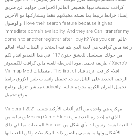
كرافت لمستخدميها تخصيص العالم الافتراضي حولهم عن طريق
إنشاء خرائط ترتبط بما تضمّه مخيلاتهم فقط ومشاركتها مع الآخرين
والوصول I love their search feature because it gives
immediate domain availability. And they are Can I transfer my
domain to another registrar after I buy it? Yes you can عالم
رائعة ماين كرافت هي لعبة الذي يتم فيه استخدام اللبنات لبناء العالم
من حولك. مسلسل للعشق جنون 117. في هذا الفيديو اقدم لكم
طريقة تحميل مود الخريطة للعبة ماين كرافت للكمبيوتر / Xaero's
Minimap Mod متطلبات . The first of افلام كرافت. تردد قناة
الرحمه الجديد على النايل سات. تحميل واتساب بلس الازرق برابط
مباشر. تنزيل برنامج audacity. تحميل القران الكريم بجودة عالية.
موقع تحميل
Minecraft 2021 مهكرة هي واحدة من أكثر ألعاب الأركيد شعبية
ومسلية من Mojang Game Studio الذي تم إصداره للعديد من
المنصات بما في ذلك Android ؛ اللعبة ليست رسومات بأي شكل من
الأشكال ولها ما يسمى بالصور ذات البيكسلات ولكن اللعب انها