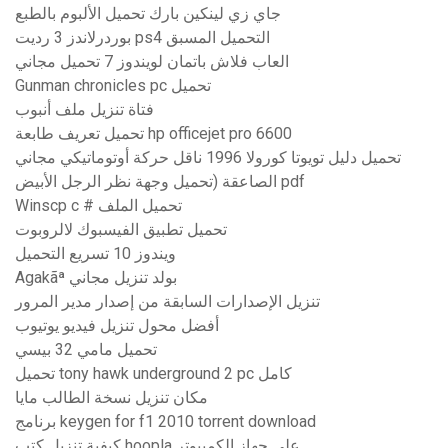
جاي زي لينكين بارك تحميل الألبوم بالطبع
بوردرلاندز 3 رديت ps4 التحميل المسبق
العاب فلاش باتمان لويندوز 7 تحميل مجاني
Gunman chronicles pc تحميل
فتاة تنزيل ملف أنبوب
تحميل تعريف طابعة hp officejet pro 6600
تحميل دليل تويوتا كورولا 1996 ناقل حركة أوتوماتيكي مجاني
الصاعقة (تحميل وجهة نظر الرجل الأبيض pdf
Winscp c # تحميل الملف
تحميل تطبيق الفيسبوك لالروبوت
ويندوز 10 تسريع التحميل
Agakãª بولد تنزيل مجاني
تنزيل الإصدارات السابقة من إصدار مدير المرور
أفضل محول تنزيل فيديو يوتيوب
تحميل مامي 32 بيسي
تحميل tony hawk underground 2 pc كامل
مكان تنزيل نسخة الطالب مايا
برنامج keygen for f1 2010 torrent download
كيفية تنزيل كتب hoopla على جهاز الكمبيوتر