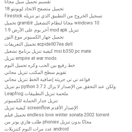
تقسيم تحميل سيل مجانا
تحميل متصفح الاتحاد لوبونتو 18
Firestick تسجيل الخروج من التطبيق الذي تم تنزيله
تحميل gramblr مجانا لنظام التشغيل windows 10
آخر يوم على الأرض 1.9 mod apk تنزيل
تحميل جهاز الكمبيوتر موغ الثور
تحميل التعريفات acpidell07ea dell
كيفية تنزيل برنامج تشغيل msi b350 pc mate
تنزيل empire at war mods
خط رفيع بين الحب وكره تحميل البوم
تقويم سطح المكتب تنزيل مجاني
قواعد تي تي جريئة إضافية الخط تنزيل مجاني
تم تنزيل python 3.7 ولكن عند التحقق من الإصدار لا يزال 2.
Leapfrog ملحمة تنزيل التطبيقات
تنزيل جدار الحماية للكمبيوتر
كيفية تنزيل screenflow الإصدار الأقدم
تحميل فيلم endless love winter sonata 2002 torrent
طلب هاري بوتر من phoniex مجانًا بدون تنزيل
عدد مرات النوم كتنزيلات android