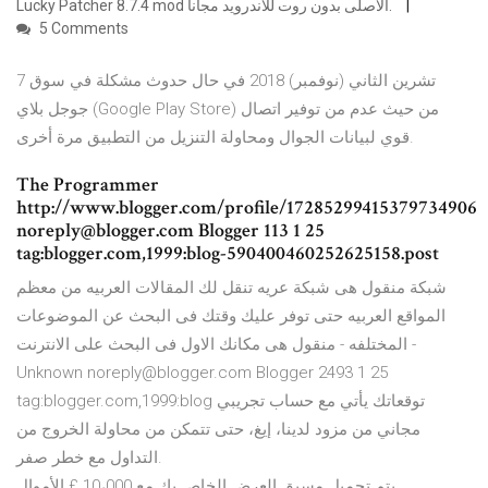
Lucky Patcher 8.7.4 mod الاصلى بدون روت للاندرويد مجاناً.
5 Comments
7 تشرين الثاني (نوفمبر) 2018 في حال حدوث مشكلة في سوق
جوجل بلاي (Google Play Store) من حيث عدم من توفير اتصال
قوي لبيانات الجوال ومحاولة التنزيل من التطبيق مرة أخرى.
The Programmer
http://www.blogger.com/profile/17285299415379734906
noreply@blogger.com Blogger 113 1 25
tag:blogger.com,1999:blog-590400460252625158.post
شبكة منقول هى شبكة عريه تنقل لك المقالات العربيه من معظم
المواقع العربيه حتى توفر عليك وقتك فى البحث عن الموضوعات
المختلفه - منقول هى مكانك الاول فى البحث على الانترنت -
Unknown noreply@blogger.com Blogger 2493 1 25
tag:blogger.com,1999:blog توقعاتك يأتي مع حساب تجريبي
مجاني من مزود لدينا، إيغ، حتى تتمكن من محاولة الخروج من
التداول مع خطر صفر.
يتم تحميل مسبق العرض الخاص بك مع 10،000 £ الأموال