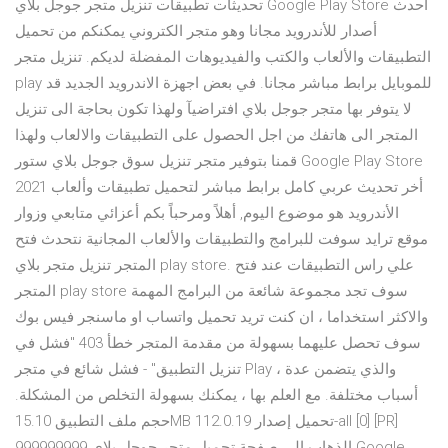
تحديثات تطبيقات تنزيل متجر جوجل بلاي Google Play Store أحدث
أصدار للأندرويد مجانا وهو متجر الكتروني يمكنكم من تحميل
التطبيقات والألعاب والكتب والفيديوهات المفضلة لديكم. تنزيل متجر
play للموبايل برابط مباشر مجانا. في بعض اجهزة الاندرويد الجديد قد
لا يتوفر بها متجر جوجل بلاي افتراضيآ ولهذا تكون بحاجة الى تنزيل
المتجر الى هاتفك من اجل الحصول على التطبيقات والالعاب ولهذا
قمنا بتوفير متجر تنزيل سوق جوجل بلاي ستور Google Play Store
2021 أخر تحديث عربي كامل برابط مباشر لتحميل تطبيقات وألعاب
الأندرويد هو موضوع اليوم, أهلاً ومرحباً بكم أعزائي متابعي وزوار
موقع ترايد سوفت للبرامج والتطبيقات والألعاب المجانية نتحدث فتح
المتجر تنزيل متجر بلاي play store. علي راس التطبيقات عند فتح
المتجر play store سوف تجد مجموعة شائعة من البرامج المهمة
والاكثر استخداما ، ان كنت تريد تحميل واتساب او ماسنجر فيس بوك
سوف تحصل عليهما بسهولة من مقدمة المتجر خطأ 403 "فشل في
تنزيل التطبيق" - فشل شائع في متجر Play ، والذي يتضمن عدة
أسباب مختلفة. مع العلم بها ، يمكنك بسهولة التخلص من المشكلة.
حجم ملف التطبيق 15.10MB تحميل إصدار 112.0.19-all [0] [PR]
999999999 الذهاب إلى صفحة تحميل متجر جوجل بلاي Google