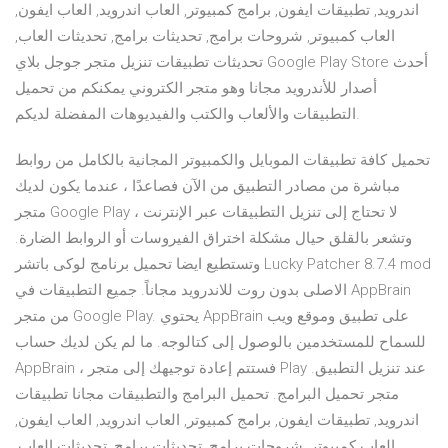
اندرويد, تطبيقات ايفون, برامج كمبيوتر, العاب اندرويد, العاب ايفون,
العاب كمبيوتر, شروحات برامج, تحديثات برامج, تحديثات العاب,
تحديثات تطبيقات تنزيل متجر جوجل بلاي Google Play Store أحدث
أصدار للأندرويد مجانا وهو متجر الكتروني يمكنكم من تحميل
التطبيقات والألعاب والكتب والفيديوهات المفضلة لديكم.
تحميل كافة تطبيقات الموبايل والكمبيوتر المجانية بالكامل من روابط
مباشرة من مصادر التطبيق من الآن فصاعدًا ، عندما يكون لديك
متجر Google Play ، لا تحتاج إلى تنزيل التطبيقات عبر الإنترنت
وتشعر بالقلق حيال مشكلة اختراق الفيروسات أو الروابط الضارة.
وتستطيع ايضا تحميل برنامج لوكى باتشر Lucky Patcher 8.7.4 mod
الاصلى بدون روت للاندرويد مجاناً. جميع التطبيقات في AppBrain
من متجر Google Play. يحتوي AppBrain على تطبيق وموقع ويب
للسماح للمستخدمين بالوصول إلى كتالوجه. ما لم يكن لديك حساب
AppBrain ، فستتم إعادة توجيهك إلى متجر Play عند تنزيل التطبيق.
متجر تحميل البرامج. تحميل البرامج والتطبيقات مجانا تطبيقات
اندرويد, تطبيقات ايفون, برامج كمبيوتر, العاب اندرويد, العاب ايفون,
العاب كمبيوتر, شروحات برامج, تحديثات برامج, تحديثات العاب,