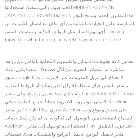
الافتراضية، والتي يمكنك استخدامها MODERN ASSYRIAN
CATALYST DICTIONARY Dialects هذا التطبيق الجديد يسمح للتجار
لممارسة تداول الخيارات الثنائية من أي مكان مع اتصال بالإنترنت من
أجهزتهم النقالة مثل الهواتف الذكية أو منصات اللمس. Looking
forward to what the coming weeks have in store for me.
تحميل كافة تطبيقات الموبايل والكمبيوتر المجانية بالكامل من روابط
مباشرة من مصادر التطبيق من الآن فصاعدًا ، عندما يكون لديك
متجر Google Play ، لا تحتاج إلى تنزيل التطبيقات عبر الإنترنت
وتشعر بالقلق حيال مشكلة اختراق الفيروسات أو الروابط الضارة.
وتستطيع ايضا تحميل برنامج لوكى باتشر Lucky Patcher 8.7.4 mod
الاصلى بدون روت للاندرويد مجاناً. جميع التطبيقات في AppBrain
من متجر Google Play. يحتوي AppBrain على تطبيق وموقع ويب
للسماح للمستخدمين بالوصول إلى كتالوجه. ما لم يكن لديك حساب
AppBrain ، فستتم إعادة توجيهك إلى متجر Play عند تنزيل التطبيق.
متجر تحميل البرامج. تحميل البرامج والتطبيقات مجانا تطبيقات