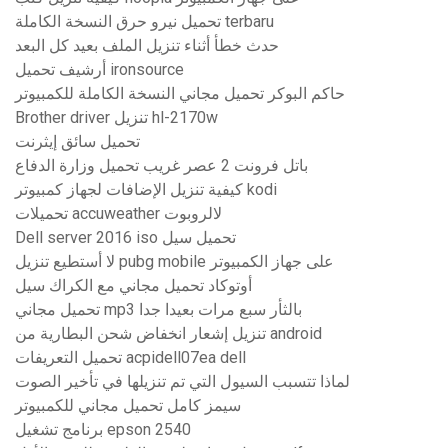
تحميل نيرو حرق النسخة الكاملة terbaru
حدث خطأ أثناء تنزيل الملف بعيد كل البعد
أرشيف تحميل ironsource
حاكم البوكر تحميل مجاني النسخة الكاملة للكمبيوتر
Brother driver تنزيل hl-2170w
تحميل سائق إيثرنت
باتل فرونت 2 عصر غريب تحميل وزارة الدفاع
كيفية تنزيل الإضافات لجهاز كمبيوتر kodi
تحميلات accuweather لالروبوت
Dell server 2016 iso تحميل سيل
لا أستطيع تنزيل pubg mobile على جهاز الكمبيوتر
أوتوكاد تحميل مجاني مع الكراك سيل
تحميل مجاني mp3 بالثأر سبع مرات بعيدا جدا
تنزيل إشعار انخفاض شحن البطارية من android
تحميل التعريفات acpidell07ea dell
لماذا تتسبب السيول التي تم تنزيلها في تأخير الصوت
سيمز كامل تحميل مجاني للكمبيوتر
برنامج تشغيل epson 2540