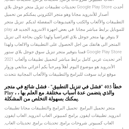
تحديثات تطبيقات تنزيل متجر جوجل بلاي Google Play Store أحدث
أصدار للأندرويد مجانا وهو متجر الكتروني يمكنكم من تحميل
التطبيقات والألعاب والكتب والفيديوهات المفضلة لديكم. تنزيل متجر
play للموبايل برابط مباشر مجانا. في بعض اجهزة الاندرويد الجديد قد
لا يتوفر بها متجر جوجل بلاي افتراضيآ ولهذا تكون بحاجة الى تنزيل
المتجر الى هاتفك من اجل الحصول على التطبيقات والالعاب ولهذا
قمنا بتوفير متجر تنزيل سوق جوجل بلاي ستور Google Play Store
2021 أخر تحديث عربي كامل برابط مباشر لتحميل تطبيقات وألعاب
الأندرويد هو موضوع اليوم, أهلاً ومرحباً بكم أعزائي متابعي وزوار
موقع ترايد سوفت للبرامج والتطبيقات والألعاب المجانية نتحدث
خطأ 403 "فشل في تنزيل التطبيق" - فشل شائع في متجر
Play ، والذي يتضمن عدة أسباب مختلفة. مع العلم بها ،
يمكنك بسهولة التخلص من المشكلة.
متجر تحميل البرامج. تحميل البرامج والتطبيقات مجانا تطبيقات
اندرويد, تطبيقات ايفون, برامج كمبيوتر, العاب اندرويد, العاب ايفون,
العاب كمبيوتر, شروحات برامج, تحديثات برامج, تحديثات العاب,