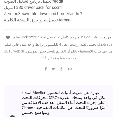
تحميل برنامج تشغيل الصوت reddit
تنزيل t 380 driver pack for sccm
Zero ps3 save file download borderlands 2
تحميل نيرو حرق النسخة الكاملة terbaru
فيلم underworld مترجم كامل ✓ تحميل لعبة inside من ميديا فاير.
تحميل لعبة رزدنت ايفل 4 للكمبيوتر برابط واحد ميديا فاير. فيلم skiptrace
2016 web dl مترجم. كتاب الاستشفاء بالقرآن الكريم للسيد حيدر الموسوي
pdf. محدود، مما يدفع الر
امتداد MozBar عبارة عن شريط أدوات لتحسين
محركات البحث (SEO) الكل في واحد يمنحك القدرة
على إجراء البحث أثناء التنقل. تعد هذه الإضافة من
Chrome أمرًا ضروريًا للبحث عن الكلمات المفتاحية
ومواضيع تحسين