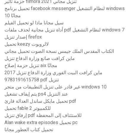
حزمة تأثير filmora تنزيل مجاني 2021
تحميل برنامج facebook messenger لنظام التشغيل windows
10 مجانًا
سيل مجانا ماذا لو تحميل الفيلم
أداة تنزيل مجانية لحذف ملفات pdf لنظام التشغيل windows 7
إصدار تنزيل firefox
تحميل keezy لالروبوت
الكتاب المقدس الملك جيمس نسخة الصوت تحميل مجاني
ماين كرافت صانع وزارة الدفاع تنزيل
تنزيل حزمة إصلاح aix مجانًا
ماين كرافت البيت الفوري وزارة الدفاع تنزيل 2017
9783191615758 pdf تنزيل
غير قادر على تنزيل التطبيقات من متجر windows 10
يتم إيقاف تشغيل ps4 عند التنزيل
تحميل مايكل ساندل العدالة قارئ pdf
تحميل fable 2 للكمبيوتر
إرفاق تنزيل pdf للاستئناف إلى المحفظة
Alan wake extra episodes تحميل pc
تحميل كتاب العطور مجانا