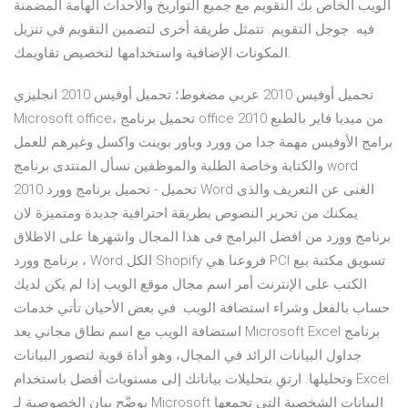
الويب الخاص بك التقويم مع جميع التواريخ والأحداث الهامة المضمنة
فيه. جوجل التقويم. تتمثل طريقة أخرى لتضمين التقويم في تنزيل
المكونات الإضافية واستخدامها لتخصيص تقاويمك.
تحميل أوفيس 2010 عربي مضغوط؛ تحميل أوفيس 2010 انجليزي
Microsoft office، تحميل برنامج office 2010 من ميديا فاير بالطبع
برامج الأوفيس مهمة جدا من وورد وباور بوينت واكسل وغيرهم للعمل
والكتابة وخاصة الطلبة والموظفين نسأل المنتدى برنامج word
تحميل - تحميل برنامج وورد 2010 Word الغنى عن التعريف والذى
يمكنك من تحرير النصوص بطريقة احترافية جديدة ومتميزة لان
برنامج وورد من افضل البرامج فى هذا المجال واشهرها على الاطلاق
، برنامج وورد Word الكل Shopify فروعنا هي PCI تسويق مكتبة بيع
الكتب على الإنترنت أمر اسم مجال موقع الويب إذا لم يكن لديك
حساب بالفعل وشراء استضافة الويب. في بعض الأحيان تأتي خدمات
استضافة الويب مع اسم نطاق مجاني يعد Microsoft Excel برنامج
جداول البيانات الرائد في المجال، وهو أداة قوية لتصور البيانات
وتحليلها. ارتقِ بتحليلات بياناتك إلى مستويات أفضل باستخدام Excel.
يوضّح بيان الخصوصية لـ Microsoft البيانات الشخصية التي تجمعها