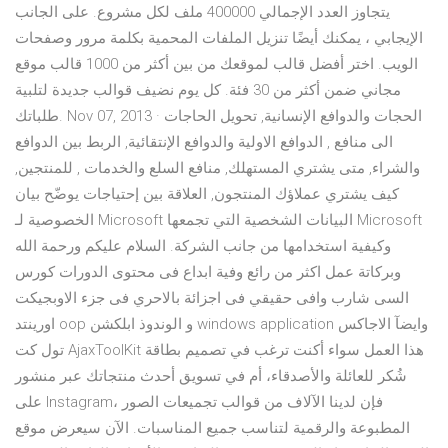
يتجاوز العدد الإجمالي 400000 ملف لكل مشروع. على الجانب
الإيجابي ، يمكنك أيضًا تنزيل الملفات المحمية بكلمة مرور وصفحات
الويب. اختر أفضل قالب لموقعك من بين أكثر من 1000 قالب موقع
مجاني ضمن أكثر من 30 فئة. كل يوم نضيف قوالب جديدة لتلبية
طلباتك. Nov 07, 2013 · الحجات والدوافع الإنسانية, تحويل الحاجات
الى منافع , الدوافع الاولية والدوافع الإنتقائية, الربط بين الدوافع
والشراء, متى يشتري المستهلك, منافع السلع والخدمات , للمنتجين,
كيف يشتري عملاؤك المنتجون, العلاقة بين إحتياجات يوضّح بيان
الخصوصية لـ Microsoft البيانات الشخصية التي تجمعها Microsoft
وكيفية استخدامها من جانب الشركة. السلام عليكم ورحمة الله
وبركاتة عمل اكثر من رائع وفية ابداع فى محتوى الدورات كورس
السى شارب وافى حقيقي فى اجزائة بالاحري فى جزء الاوبجيكت
اورينتد oop و الوندوذ ابلكشن windows application وايضآ الاجاكس
تول كت AjaxToolKit هذا العمل سواء أكنت ترغب في تصميم بطاقة
شُكر للعائلة والأصدقاء، أم في تسويق أحدث منتجاتك عبر منشور
على Instagram، فإن لدينا الآلاف من قوالب تجميعات الصور
المطبوعة والرقمية لتناسب جميع المناسبات. الآن سيعرض موقع