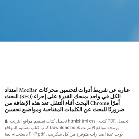
امتداد MozBar عبارة عن شريط أدوات لتحسين محركات
البحث (SEO) الكل في واحد يمنحك القدرة على إجراء
البحث أثناء التنقل. تعد هذه الإضافة من Chrome أمرًا
ضروريًا للبحث عن الكلمات المفتاحية ومواضيع تحسين
تحميل كتاب تصميم مواقع انترنت htmlxhtml css - كتب PDF; تحميل
كتاب كتاب تصميم المواقع Download book برمجة مواقع الإنترنت
باستخدام لغة PHP pdf . يوجد عدة اصدارات متوفرة من كل سكربت