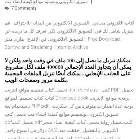
تسويق الكتروني وتصميم مواقع كيفية انشاء مت
7 Comments
كتاب الكتروني مجاني - التسويق الالكتروني من البداية للاحتراف - قم
بتنزيل شامل لك في التسويق الالكتروني لكي تعرف كل ما تريده عن
التسويق الالكتروني فن الإقناع - هاري ميلز : Free Download,
Borrow, and Streaming : Internet Archive.
يمكنك تنزيل ما يصل إلى 100 ملف في وقت واحد ولكن لا
يمكن أن يتجاوز العدد الإجمالي 400000 ملف لكل مشروع.
على الجانب الإيجابي ، يمكنك أيضًا تنزيل الملفات المحمية
بكلمة مرور وصفحات الويب.
تحميل كتاب تصميم مواقع انترنت htmlxhtml css - كتب PDF; تحميل
كتاب كتاب تصميم المواقع Download book برمجة مواقع الإنترنت
باستخدام لغة PHP pdf . يوجد عدة اصدارات متوفرة من كل سكربت
تسويق الكتروني وتصميم مواقع كيفية انشاء مت تحميل كتب
pdfتحميل كتب,pdf,كتب,تحميل روابة,تحميل كتاب كيفية انشاء متجر
الكتروني بالتفصيل [ حققت منه 3450 دولار في اسبوع واحد ]
الطريقة الصحيحة تصميم مواقع ويب pdf شركة تصميم مواقع