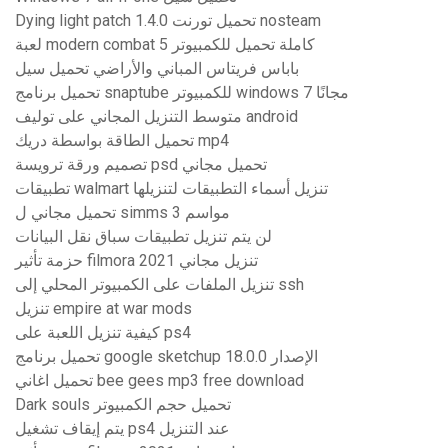
Dying light patch 1.4.0 تحميل تورنت nosteam
لعبة modern combat 5 كاملة تحميل للكمبيوتر
باباس فريتاس المباني والأراضي تحميل سيل
تحميل برنامج snaptube للكمبيوتر windows 7 مجانًا
متوسط ​​التنزيل المجاني على توليف android
تحميل الطاقة بواسطة دريك mp4
تصميم ورقة ترويسة psd تحميل مجاني
تطبيقات walmart تنزيل أسماء التطبيقات لتنزيلها
تحميل مجاني ل simms 3 مواسم
لن يتم تنزيل تطبيقات سباق نقل البيانات
حزمة تأثير filmora تنزيل مجاني 2021
تنزيل الملفات على الكمبيوتر المحلي إلى ssh
تنزيل empire at war mods
كيفية تنزيل اللعبة على ps4
تحميل برنامج google sketchup الإصدار 18.0.0
تحميل اغاني bee gees mp3 free download
Dark souls تحميل حجم الكمبيوتر
يتم إيقاف تشغيل ps4 عند التنزيل