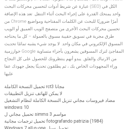
عبارة عن شريط أدوات لتحسين محركات البحث (SEO) الكل في
واحد يمنحك القدرة على إجراء البحث أثناء التنقل. تعد هذه الإضافة
من Chrome أمرًا ضروريًا للبحث عن الكلمات المفتاحية ومواضيع
تحسين محركات البحث الأخرى من متصفح الويب العميق أو الويب
طرق مجربة في تسويق حقيبة مسوق بالعمولة – كل ما يحتاجه
المسوق الإلكتروني في مكان واحد. لا يوجد شيء يشبه تمامًا تحديث
خوارزمية Google المفاجئ لترك المسوقين يشعرون بأجزاء متساوية
من الارتباك والقلق. يبدو أنهم ينتظرونك للحصول على كل النجاح
وراء المجهودات الخاص بك ، ثم يطلقون تحديثًا يجعل جهودك عفا
عليها
تحميل النسخة الكاملة rct3 مجانا
لا يمكن للهاتف تنزيل التطبيقات
مضاد فيروسات مجاني تنزيل النسخة الكاملة لنظام التشغيل
windows 10
تحميل مجاني ل simms 3 مواسم
تحميل ترجمات مجانية fotografando patrizia (1984)
Windows 7 all-n-one تحميل سيل