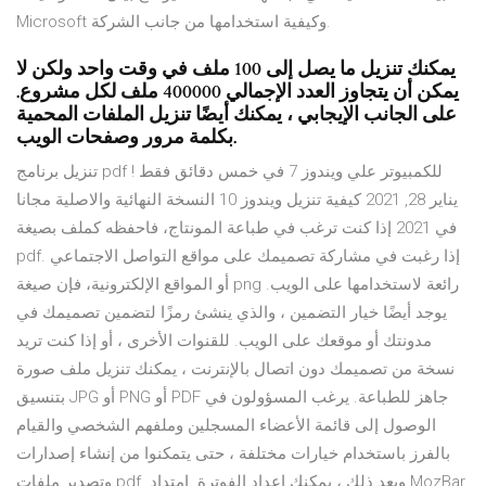
Microsoft وكيفية استخدامها من جانب الشركة.
يمكنك تنزيل ما يصل إلى 100 ملف في وقت واحد ولكن لا
يمكن أن يتجاوز العدد الإجمالي 400000 ملف لكل مشروع.
على الجانب الإيجابي ، يمكنك أيضًا تنزيل الملفات المحمية
بكلمة مرور وصفحات الويب.
تنزيل برنامج pdf للكمبيوتر علي ويندوز 7 في خمس دقائق فقط !
يناير 28, 2021 كيفية تنزيل ويندوز 10 النسخة النهائية والاصلية مجانا
في 2021 إذا كنت ترغب في طباعة المونتاج، فاحفظه كملف بصيغة
pdf. إذا رغبت في مشاركة تصميمك على مواقع التواصل الاجتماعي
أو المواقع الإلكترونية، فإن صيغة png رائعة لاستخدامها على الويب.
يوجد أيضًا خيار التضمين ، والذي ينشئ رمزًا لتضمين تصميمك في
مدونتك أو موقعك على الويب. للقنوات الأخرى ، أو إذا كنت تريد
نسخة من تصميمك دون اتصال بالإنترنت ، يمكنك تنزيل ملف صورة
بتنسيق JPG أو PNG أو PDF جاهز للطباعة. يرغب المسؤولون في
الوصول إلى قائمة الأعضاء المسجلين وملفهم الشخصي والقيام
بالفرز باستخدام خيارات مختلفة ، حتى يتمكنوا من إنشاء إصدارات
وتصدير ملفات pdf. وبعد ذلك ، يمكنك إعداد الفوترة. امتداد MozBar