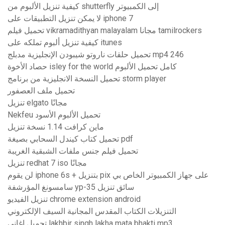
كيفية تنزيل الألبوم من shutterfly إلى الكمبيوتر
لا يمكن تنزيل التطبيقات على iphone 7
تحميل فيلم vikramadithyan malayalam مجانا tamilrockers
كيفية تنزيل ألبوم تملكه على itunes
تحميل حلقات ناروتو شيبودن الإنجليزية مدبلج mp4 246
حصاد الأخوة isley for the world كامل تحميل الألبوم
تحميل النسخة الانجليزية من برنامج storm player
تحميل ملف العصفور
تنزيل elgato مجانًا
Nekfeu تحميل الألبوم الأسود
ماين كرافت 1.14 نسخة تنزيل
تحميل كتاب كيندل السحابي بصيغة pdf
تحميل فيلم جنس ملفات الشبقية الغريبة
تنزيل redhat 7 iso مجانًا
لن يقوم iphone 6s + بتنزيل pix على جهاز الكمبيوتر الخاص بي
سامسونغ المؤرشفة yp-35 سائق تنزيل
تنزيل الفيديو chrome extension android
التنزيلات الكتاب المقدس المجانية السيف الإلكتروني
تحميل اغاني lakhbir singh lakha mata bhakti mp3