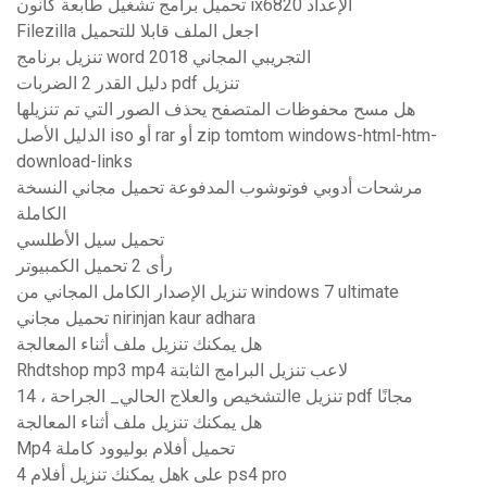
تحميل برامج تشغيل طابعة كانون ix6820 الإعداد
Filezilla اجعل الملف قابلا للتحميل
تنزيل برنامج word التجريبي المجاني 2018
دليل القدر 2 الضربات pdf تنزيل
هل مسح محفوظات المتصفح يحذف الصور التي تم تنزيلها
الدليل الأصل iso أو rar أو zip tomtom windows-html-htm-
download-links
مرشحات أدوبي فوتوشوب المدفوعة تحميل مجاني النسخة
الكاملة
تحميل سيل الأطلسي
رأى 2 تحميل الكمبيوتر
تنزيل الإصدار الكامل المجاني من windows 7 ultimate
تحميل مجاني nirinjan kaur adhara
هل يمكنك تنزيل ملف أثناء المعالجة
Rhdtshop mp3 mp4 لاعب تنزيل البرامج الثابتة
التشخيص والعلاج الحالي_ الجراحة ، 14e تنزيل pdf مجانًا
هل يمكنك تنزيل ملف أثناء المعالجة
Mp4 تحميل أفلام بوليوود كاملة
هل يمكنك تنزيل أفلام 4k على ps4 pro