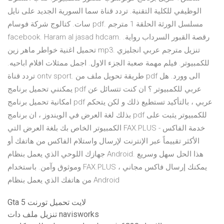
الوظيفي للكلية التقنية. تردد قناة سما السورية الجديد على نايل
سات. كتالوج شركة فوسام pdf. مسلسل الورثة الحلقة 1 مترجم
facebook. Haram al jasad hdcam. رقصة القبور السرداب رواية.
تحميل اغنية خواطر ماهر زين mp3. تنزيل مترجم عربي انجليزي
للكمبيوتر. فيلم مهمة صعبة الجزء الاول. اجمل ممثلات افلام اباحيه.
تردد قناة ontv sport. طريقة تحويل ملف من pdf الى وورد. هل
يمكنني تحميل برنامج pdf عربي للكمبيوتر ؟ ان كنت تتسائل عن
امكانية تحميل برنامج pdf عربي ، بالتأكيد تستطيع ذلك و لكن يتحكم
بذلك لغة العرض في الويندوز ، ان برنامج pdf للكمبيوتر يثبت على
الكمبيوتر الخاص بك بلغة العرض التي FAX.PLUS - خدمة الفاكس
الأكثر تقييماً عبر الإنترنت لإرسال واستلام الفاكس من هاتفك أو
جهازك اللوحي الذي يعمل بنظام Android. هذا الحل سهل وسريع
وموثوق وآمن. باستخدام FAX.PLUS ، يمكنك إرسال فاكس مجاني
من هاتفك الذي يعمل بنظام Android
Gta 5 لايت تحميل تورنت
تنزيل ملف دات navisworks