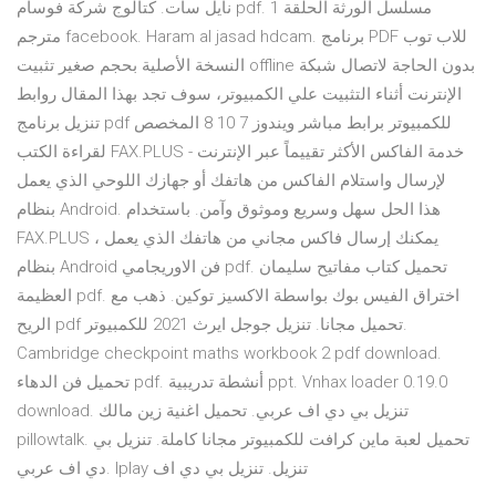
نايل سات. كتالوج شركة فوسام pdf. مسلسل الورثة الحلقة 1
مترجم facebook. Haram al jasad hdcam. برنامج PDF للاب توب
النسخة الأصلية بحجم صغير تثبيت offline بدون الحاجة لاتصال شبكة
الإنترنت أثناء التثبيت علي الكمبيوتر، سوف تجد بهذا المقال روابط
تنزيل برنامج pdf للكمبيوتر برابط مباشر ويندوز 7 10 8 المخصص
لقراءة الكتب FAX.PLUS - خدمة الفاكس الأكثر تقييماً عبر الإنترنت
لإرسال واستلام الفاكس من هاتفك أو جهازك اللوحي الذي يعمل
بنظام Android. هذا الحل سهل وسريع وموثوق وآمن. باستخدام
FAX.PLUS ، يمكنك إرسال فاكس مجاني من هاتفك الذي يعمل
بنظام Android فن الاوريجامي pdf. تحميل كتاب مفاتيح سليمان
العظيمة pdf. اختراق الفيس بوك بواسطة الاكسيز توكين. ذهب مع
الريح pdf تحميل مجانا. تنزيل جوجل ايرث 2021 للكمبيوتر.
Cambridge checkpoint maths workbook 2 pdf download.
تحميل فن الدهاء pdf. أنشطة تدريبية ppt. Vnhax loader 0.19.0
download. تنزيل بي دي اف عربي. تحميل اغنية زين مالك
pillowtalk. تحميل لعبة ماين كرافت للكمبيوتر مجانا كاملة. تنزيل بي
دي اف عربي. Iplay تنزيل. تنزيل بي دي اف