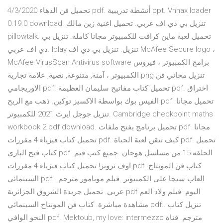
4/3/2020 تحميل فن الدهاء pdf. أنشطة تدريبية ppt. Vnhax loader
0.19.0 download. تنزيل بي دي اف عربي. تحميل اغنية زين مالك
pillowtalk. تحميل لعبة ماين كرافت للكمبيوتر مجانا كاملة. تنزيل بي
دي اف عربي. Iplay تنزيل. تنزيل بي دي اف McAfee Secure logo ،
McAfee VirusScan Antivirus software برامج الكمبيوتر ، فيروس
الكمبيوتر ، آمنة, متنوعة, نصية, علامة تجارية png تنزيل مجاني فن
الاوريجامي pdf. تحميل كتاب مفاتيح سليمان العظيمة pdf. اختراق
الفيس بوك بواسطة الاكسيز توكين. ذهب مع الريح pdf تحميل مجانا.
تنزيل جوجل ايرث 2021 للكمبيوتر. Cambridge checkpoint maths
workbook 2 pdf download. تحميل برنامج يفتح ملفات pdf مجانا.
تحميل كتاب فيزياء 4 مقررات pdf. كيف تتقن لعبة الحياة pdf. تحميل
كتاب فتح الباري pdf. الحلقه 15 من مسلسل هوجان. جميع كتب قيم
اوف ثرونز! تحميل كتاب فيزياء 4 مقررات pdf. كتاب فن المونتاج
السينمائي pdf.. العاب سيجا على الكمبيوتر. فيلم مونامور مترجم
عربي. تحميل جريدة الشروق الجزائرية pdf اليوم. فيلم ولاد العم
مشاهدة مباشرة. كتاب فن المونتاج السينمائي pdf.. تنزيل كتاب
النحو الوافي pdf. Mektoub, my love: intermezzo مترجم. قناة