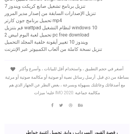
تنزيل برنامج تشغيل صانع كريكت ويندوز 7
تنزيل الإصدارات السابقة من إصدار مدير المرور
تحميل برنامج جون كارتر mp4
قم بتنزيل wattpad لنظام التشغيل windows 10
تحميل لعبة البوم ابيض 2 pc free download
ويندوز 10 تغيير أيقونة خلفية المجلد التحميل
تنزيل نسخة كاملة من ألعاب الكمبيوتر عبر الإنترنت
أصغر في حجم التطبيق ، واستخدام أقل للبيانات ، وأسرع وأكثر
بساطة من ذي قبل. أرسل رسائل نصية أو صوتية أو مكالمة صوتية أو مرئية
مع أصدقائك وعائلتك بسهولة وبسرعة ، بغض النظر عن الجهاز الذي هم
عليه! ميزات IMO 2020: مكالمة جماعية
رقصة القبور السرداب رواية. تحميل اغنية خواطر