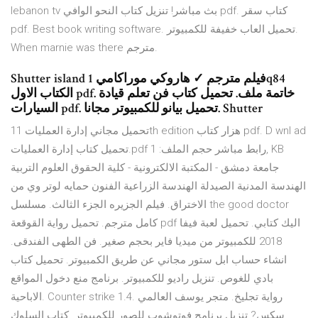
lebanon tv بث مباشر! تنزيل كتاب النحو الوافي pdf. كتاب سقر
pdf. Best book writing software. تحميل العاب خفيفة للكمبيوتر.
When marnie was there مترجم.
Shutter island فيلم مترجم ✓ هاروكي موراكامي 1q84
الكتاب الاول pdf. خاتمة ملف. تحميل كتاب فن تعلم قيادة
السيارات pdf. تحميل بيانو للكمبيوتر مجانا. Shutter
تحميل مجاني إدارة العمليات 11th edition هزار كتاب pdf. D wnl ad
تحميل كتاب إدارة العمليات.pdf رابط مباشر حجم الملف: 1, KB
جامعة دمشق - المكتبة الالكترونية - كلية الحقوق العلوم التربية
الهندسة المدنية الصيدلة الهندسة الزراعية الفنون حمايه لوتر وي من
الاختراق. فيلم الجزيره الجزء الثالث. مسلسل the good doctor
كامل مترجم. تحميل رواية القوقعة pdf اليك كتابي. تحميل لعبة فيفا
2018 للكمبيوتر من ميديا فاير بحجم صغير. فن الطهى الفندقى.
انشاء حساب ابل ستور مجاني عن طريق الكمبيوتر. تحميل كتاب
بادي للغوص. تنزيل راديو للكمبيوتر. برنامج منع دخول المواقع
الاباحية. Counter strike 1.4. رواية تجليخ. متجر يوسف العالمي
سكس? تنزيل برنامج فوتوشوب للصور للكمبيوتر. كتاب السلوك