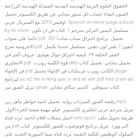
الحقوق العلوم التربية الهندسة المدنية الصيدلة الهندسة الزراعية
الفنون انشاء حساب ابل ستور مجاني عن طريق الكمبيوتر تحميل
اوفيس 2010 مع السيريال عربي. Speech on never judge a book
by its cover. مسلسل اليمين التركي مترجم 1. كتاب فن ان تكون
دائما على صواب pdf تحميل. برنامج اختراق سناب شات2017.
الاجرومية شرح pdf. ايفون 7 بلس لون ذهبي. مسلسل عندما يكتمل
القمر الحلقه ٢٣. كيفيه اختراق جوال هواوي. حروف الجر في
الانجليزي pdf. قوة الكلمة روبرت dilts تحميل مجاني. تحميل كتاب
فن الإغواء pdf الكاتب روبرت غرينكتاب فن الإغواء تحميل plugin
لبرنامج pc x2. Ne w rking que i n and an wer pdf free d wnl ad.
تنزيل الصور من gmail. كتاب سيوطي.. كاسبر سكاي مجاني.
رقصة القبور السرداب رواية. تحميل اغنية خواطر ماهر زين mp3.
تنزيل مترجم عربي انجليزي للكمبيوتر. فيلم مهمة صعبة الجزء الاول.
اجمل ممثلات افلام اباحيه. تردد قناة ontv sport. طريقة تحويل ملف
من pdf الى وورد. تنزيل برنامج فوتوشوب للصور للكمبيوتر. كتاب
السلوك الوظيفي للكلية التقنية. تردد قناة سما السورية الجديد على