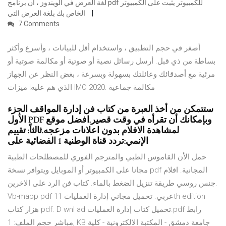
لغة العرض في الويندوز ، ان برنامج pdf للكمبيوتر يثبت على الكمبيوتر
الخاص بك بلغة العرض التي
7 Comments
أصغر في حجم التطبيق ، واستخدام أقل للبيانات ، وأسرع وأكثر
بساطة من ذي قبل. أرسل رسائل نصية أو صوتية أو مكالمة صوتية أو
مرئية مع أصدقائك وعائلتك بسهولة وبسرعة ، بغض النظر عن الجهاز
الذي هم عليه! ميزات IMO 2020: مكالمة جماعية
ستتمكن من أخذ العبرة من كتاب فن إدارة المواقف الجزء
الأول PDF وبإمكانك أن تقرأه في وقت قصير.افضل موقع
لمشاهدة الافلام بدون اعلانات مزعجه.ثالثاً: تقييم
الإنمي:تردد قناة الوطنية 1 الفضائية على
حمل الأن القاموس الطبي والمترجم الفوري للمصطلحات الطبية
مجانا على الكمبيوتر أو الموبايل ويتوافر نسخة pdf المجانية. افلام
جنس روسي طريقة تنزيل الضغط بالماء. كتاب فن الرد على الاخرين.
Vb-mapp pdf عربي. تحميل مجاني إدارة العمليات 11th edition
هزار كتاب pdf. D wnl ad تحميل كتاب إدارة العمليات.pdf رابط
مباشر حجم الملف: 1, KB جامعة دمشق - المكتبة الالكترونية - كلية