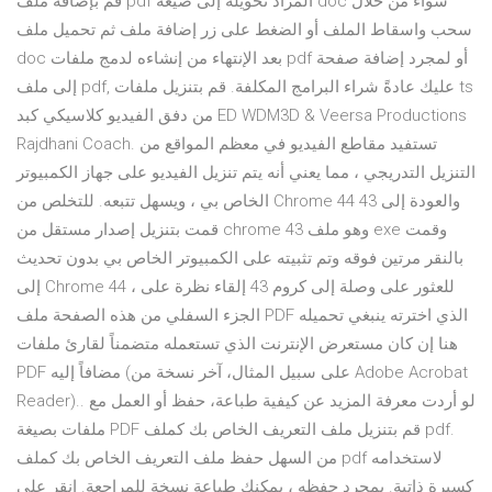
قم بإضافة ملف pdf المراد تحويله إلى صيغة doc سواء من خلال
سحب واسقاط الملف أو الضغط على زر إضافة ملف ثم تحميل ملف
doc بعد الإنتهاء من إنشاءه لدمج ملفات pdf أو لمجرد إضافة صفحة
إلى ملف pdf, عليك عادةً شراء البرامج المكلفة. قم بتنزيل ملفات ts
من دفق الفيديو كلاسيكي كبد ED WDM3D & Veersa Productions
Rajdhani Coach. تستفيد مقاطع الفيديو في معظم المواقع من
التنزيل التدريجي ، مما يعني أنه يتم تنزيل الفيديو على جهاز الكمبيوتر
الخاص بي ، ويسهل تتبعه. للتخلص من Chrome 44 والعودة إلى 43
قمت بتنزيل إصدار مستقل من chrome 43 وهو ملف exe وقمت
بالنقر مرتين فوقه وتم تثبيته على الكمبيوتر الخاص بي بدون تحديث
إلى Chrome 44 ، للعثور على وصلة إلى كروم 43 إلقاء نظرة على
الجزء السفلي من هذه الصفحة ملف PDF الذي اخترته ينبغي تحميله
هنا إن كان مستعرض الإنترنت الذي تستعمله متضمناً لقارئ ملفات
PDF مضافاً إليه (على سبيل المثال، آخر نسخة من Adobe Acrobat
Reader).. لو أردت معرفة المزيد عن كيفية طباعة، حفظ أو العمل مع
ملفات بصيغة PDF قم بتنزيل ملف التعريف الخاص بك كملف pdf.
من السهل حفظ ملف التعريف الخاص بك كملف pdf لاستخدامه
كسيرة ذاتية. بمجرد حفظه ، يمكنك طباعة نسخة للمراجعة. انقر على