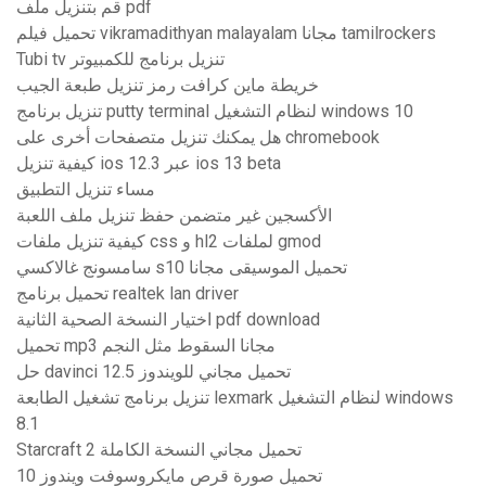
قم بتنزيل ملف pdf
تحميل فيلم vikramadithyan malayalam مجانا tamilrockers
Tubi tv تنزيل برنامج للكمبيوتر
خريطة ماين كرافت رمز تنزيل طبعة الجيب
تنزيل برنامج putty terminal لنظام التشغيل windows 10
هل يمكنك تنزيل متصفحات أخرى على chromebook
كيفية تنزيل ios 12.3 عبر ios 13 beta
مساء تنزيل التطبيق
الأكسجين غير متضمن حفظ تنزيل ملف اللعبة
كيفية تنزيل ملفات css و hl2 لملفات gmod
سامسونج غالاكسي s10 تحميل الموسيقى مجانا
تحميل برنامج realtek lan driver
اختيار النسخة الصحية الثانية pdf download
تحميل mp3 مجانا السقوط مثل النجم
حل davinci 12.5 تحميل مجاني للويندوز
تنزيل برنامج تشغيل الطابعة lexmark لنظام التشغيل windows
8.1
Starcraft 2 تحميل مجاني النسخة الكاملة
تحميل صورة قرص مايكروسوفت ويندوز 10