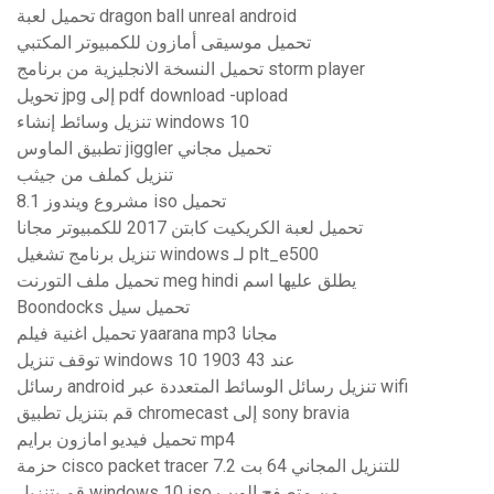
تحميل لعبة dragon ball unreal android
تحميل موسيقى أمازون للكمبيوتر المكتبي
تحميل النسخة الانجليزية من برنامج storm player
تحويل jpg إلى pdf download -upload
تنزيل وسائط إنشاء windows 10
تطبيق الماوس jiggler تحميل مجاني
تنزيل كملف من جيثب
مشروع ويندوز 8.1 iso تحميل
تحميل لعبة الكريكيت كابتن 2017 للكمبيوتر مجانا
تنزيل برنامج تشغيل windows لـ plt_e500
تحميل ملف التورنت meg hindi يطلق عليها اسم
Boondocks تحميل سيل
تحميل اغنية فيلم yaarana mp3 مجانا
توقف تنزيل windows 10 1903 عند 43
رسائل android تنزيل رسائل الوسائط المتعددة عبر wifi
قم بتنزيل تطبيق chromecast إلى sony bravia
تحميل فيديو امازون برايم mp4
حزمة cisco packet tracer 7.2 للتنزيل المجاني 64 بت
قم بتنزيل windows 10 iso من متصفح الويب