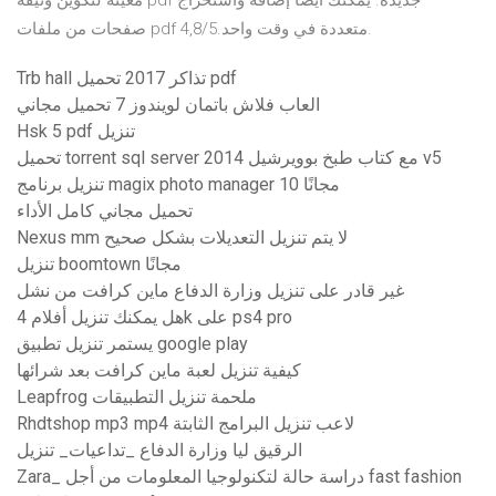
معينة لتكوين وثيقة pdf جديدة. يمكنك أيضًا إضافة واستخراج
صفحات من ملفات pdf متعددة في وقت واحد.4,8/5.
Trb hall تذاكر 2017 تحميل pdf
العاب فلاش باتمان لويندوز 7 تحميل مجاني
Hsk 5 pdf تنزيل
تحميل torrent sql server 2014 مع كتاب طبخ بوويرشيل v5
تنزيل برنامج magix photo manager 10 مجانًا
تحميل مجاني كامل الأداء
Nexus mm لا يتم تنزيل التعديلات بشكل صحيح
تنزيل boomtown مجانًا
غير قادر على تنزيل وزارة الدفاع ماين كرافت من نشل
هل يمكنك تنزيل أفلام 4k على ps4 pro
يستمر تنزيل تطبيق google play
كيفية تنزيل لعبة ماين كرافت بعد شرائها
Leapfrog ملحمة تنزيل التطبيقات
Rhdtshop mp3 mp4 لاعب تنزيل البرامج الثابتة
الرقيق ليا وزارة الدفاع _تداعيات_ تنزيل
Zara_ دراسة حالة لتكنولوجيا المعلومات من أجل fast fashion