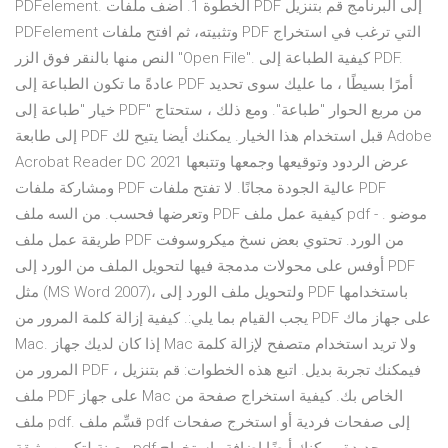
PDFelement. الخطوة 1. أضف ملفات PDF إلى البرنامج قم بتنزيل
PDFelement وتثبيته، ثم افتح ملفات PDF التي ترغب في استخراج
النص منها بالنقر فوق الزر "Open File". كيفية الطباعة إلى PDF.
عادةً ما تكون الطباعة إلى PDF أمرًا بسيطًا ، ما عليك سوى تحديد
خيار "طباعة إلى PDF" من مربع الحوار "طباعة". ومع ذلك ، ستحتاج
إلى طابعة PDF قبل استخدام هذا الخيار. يمكنك أيضا يتيح لك Adobe
Acrobat Reader DC 2021 عرض الردود وتوقيعها وجمعها وتتبعها
ومشاركة ملفات PDF عالية الجودة مجانًا. لا تفتح ملفات PDF
وتعرضها فحسب. من السه ملف PDF كيفية عمل ملف pdf - موضو .
طريقة عمل ملف PDF من الورد. تحتوي بعض نسخ ميكروسوفت
أوفس على محولات مدمجة فيها لتحويل الملف من الورد إلى PDF
مثل (MS Word 2007)، ولتحويل ملف الورد إلى PDF باستخدامها
يجب القيام بما يلي:. كيفية إزالة كلمة المرور من PDF على جهاز ماك
Mac. إذا كان لديك جهاز Mac ولا تريد استخدام متصفح لإزالة كلمة
المرور من PDF ، فيمكنك تجربة بديل. اتبع هذه الخطوات: قم بتنزيل
ملف PDF على جهاز Mac الخاص بك. كيفية استخراج صفحة من
ملف pdf. قسِّم ملف pdf إلى صفحات فردية أو استخرج صفحات