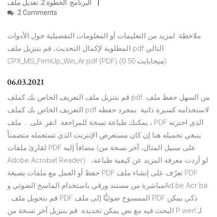
البرنامج. الخطوة 2. تعديل ملف
2 Comments
ملاحظة: لمزيد من التعليمات أو المعلومات التفصيلية حول الأدوات
المطلوبة لإكمال التحديث، قم بتنزيل ملف pdf التالي:
CPX_MS_FirmUp_Win_Ar.pdf (PDF) (0.50 ميجابايت)
06.03.2021
قم بتنزيل ملف التعريف الخاص بك كملف pdf. من السهل حفظ ملف
التعريف الخاص بك كملف pdf لاستخدامه كسيرة ذاتية. بمجرد حفظه
، يمكنك طباعة نسخة للمراجعة. انقر على … ملف PDF الذي اخترته
ينبغي تحميله هنا إن كان مستعرض الإنترنت الذي تستعمله متضمناً
لقارئ ملفات PDF مضافاً إليه (على سبيل المثال، آخر نسخة من
Adobe Acrobat Reader).. لو أردت معرفة المزيد عن كيفية طباعة،
حفظ أو العمل مع ملفات بصيغة PDF تعرّف على إنشاء ملف PDF
مباشرة من مستند ورقي باستخدام الماسح الضوئي وAd be Acr ba
. قم بتحويل ملف PDF الممسوح ضوئيًّا إلى ملف PDF ذكي يمكن
البحث فيه مع نص يمكن تحديده. قم بتنزيل آخر نسخة من P werI لـ