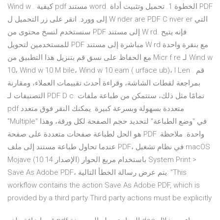
Wind w . كيفية pdf مستند word. الخطوة 1. تحميل وتثبيت أداة PDF
إلى وورد. انقر على زر التحميل ل W nder are PDF C nver er التي
سنستخدم لنسخ محتوى من PDF إلى مستند W rd. فإنه يتيح
للمستخدمين لتحويل PDF مباشرة إلى مستند W rd مع بنقرة واحدة
مع الحفاظ على نسق قم بتنزيل هذا التطبيق من Micr f re لـ Wind w
10، Wind w 10 M bile، Wind w 10 eam ( urface ub)، l Len . قم
بمراجعة لقطات الشاشة، وقراءة أحدث تقييمات العملاء، ومقارنة
التصنيفات لـ PDF D c. تمامًا مثل ذلك، ستتمكن من طباعة ملفات
pdf متعددة بسهولة وبسرعة كبيرة. يمكنك النقر فوق متعدد
"Multiple" في "وضع الطباعة" لتحديد حجم الصفحة لكل ورقة، وهذا
هو الحل لطباعة صفحات متعددة على صفحة PDF واحدة. ملاحظة:
عندما تحاول طباعة مستند إلى ملف PDF، في نظام تشغيل macOS
Mojave (الإصدار 10.14) باستخدام مربع الحوار System Print ‏>
Save As Adobe PDF، يتم عرض رسالة الخطأ التالية: "This
workflow contains the action Save As Adobe PDF, which is
provided by a third party Third party actions must be explicitly