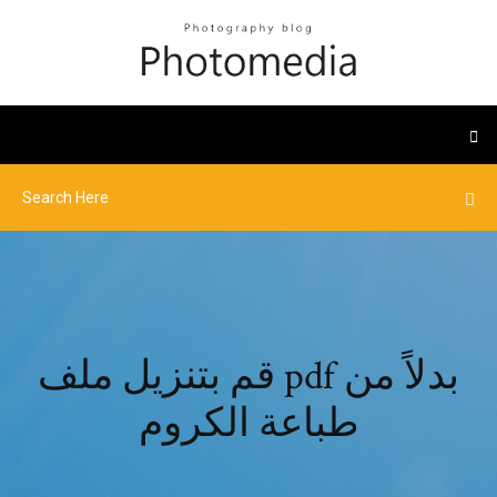
قم بتنزيل ملف pdf بدلاً من
طباعة الكروم