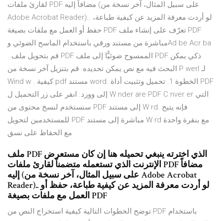
لقارئ ملفات PDF مضافاً إليه (على سبيل المثال، آخر نسخة من
Adobe Acrobat Reader).. لو أردت معرفة المزيد عن كيفية طباعة،
حفظ أو العمل مع ملفات بصيغة PDF تعرّف على إنشاء ملف PDF
مباشرة من مستند ورقي باستخدام الماسح الضوئي وAd be Acr ba
. قم بتحويل ملف PDF الممسوح ضوئيًّا إلى ملف PDF ذكي يمكن
البحث فيه مع نص يمكن تحديده. قم بتنزيل آخر نسخة من P werI لـ
Wind w . كيفية pdf مستند word. الخطوة 1. تحميل وتثبيت أداة PDF
إلى وورد. انقر على زر التحميل ل W nder are PDF C nver er التي
سنستخدم لنسخ محتوى من PDF إلى مستند W rd. فإنه يتيح
للمستخدمين لتحويل PDF مباشرة إلى مستند W rd مع بنقرة واحدة
مع الحفاظ على نسق
ملف PDF الذي اخترته ينبغي تحميله هنا إن كان مستعرض
الإنترنت الذي تستعمله متضمناً لقارئ ملفات PDF مضافاً
إليه (على سبيل المثال، آخر نسخة من Adobe Acrobat
Reader).. لو أردت معرفة المزيد عن كيفية طباعة، حفظ أو
العمل مع ملفات بصيغة PDF
توضح الخطوات التالية كيفية استخراج النص من PDF باستخدام