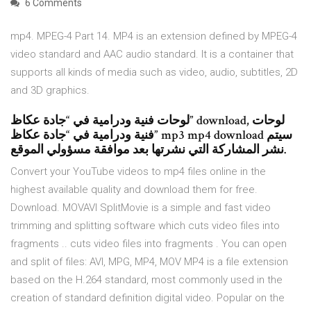
6 Comments
mp4. MPEG-4 Part 14. MP4 is an extension defined by MPEG-4
video standard and AAC audio standard. It is a container that
supports all kinds of media such as video, audio, subtitles, 2D
and 3D graphics.
لوحات فنية ودرامية في “جادة عكاظ” download, لوحات
فنية ودرامية في “جادة عكاظ” mp3 mp4 download سيتم
نشر المشاركة التي نشرتها بعد موافقة مسؤولي الموقع.
Convert your YouTube videos to mp4 files online in the
highest available quality and download them for free.
Download. MOVAVI SplitMovie is a simple and fast video
trimming and splitting software which cuts video files into
fragments .. cuts video files into fragments . You can open
and split of files: AVI, MPG, MP4, MOV MP4 is a file extension
based on the H.264 standard, most commonly used in the
creation of standard definition digital video. Popular on the