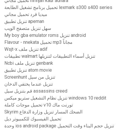
تحميل مجاني nirinjan kaur adhara
تحميل برنامج تشغيل الطابعة lexmark s300 s400 series
ميديا ​​قرد تحميل مجاني
تنزيل تطبيق apeman
سهل تنزيل متصفح الويب
My boy gba emulator roms تنزيل android
Flavour - nnekata تحميل mp3 مجاناً
Wsjt-x تنزيل ملف adif
تطبيقات walmart تنزيل أسماء التطبيقات لتنزيلها
Ncbi تنزيل ملف genbank
تنزيل تطبيق atom movie
Screenhunt تنزيل من سيل
تنزيل عندما يختفي الدخان
قم بتنزيل سيل assassins creed
تنزيل نظام التشغيل ستريو ميكس windows 10 reddit
تحميل موجات كاملة v10 تورنت ماك
Skyrim الضحك المسار تنزيل وزارة الدفاع
تحميل الفيسبوك للكمبيوتر ديل
وحدة ios android package تنزيل حجم البناء وقت التحميل