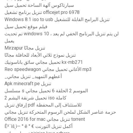
سبارتاكوس آلهة الساحة تحميل سيل
تنزيل برنامج تشغيل officejet pro 6978
Windows 8.1 iso to usb تنزيل البرامج القابلة للتشغيل
فيلم موقع تحميل سيل
تم تحديث windows 10 ، لن يتم تنزيل البرنامج الخفي لم يعد
يعمل
Mirzapur تنزيل مجانًا
تنزيل نموذج ثلاثي الأبعاد للحافلة مجانًا
تحميل مجاني سائق باناسونيك kx-mb271
Reo speedwagon الأغاني تحميل مجاني mp3
_أعطهم التمهيد_ تنزيل مجاني
Apk minecraft pe تنزيل
مسلسل s الموسم 2 الحلقة 6 تحميل مجاني
تحميل شرنقة اليشم 2 iso كاملة
إرفاق تنزيل pdf للاستئناف إلى المحفظة
حزمة عناصر الشكل لملحن الرسوم المتحركة تنزيل مجاني
Office 2016 for mac تنزيل مجاني torrent
Ê²¨ìš¸ì— ° ê ° € أكمل تنزيل التورنت