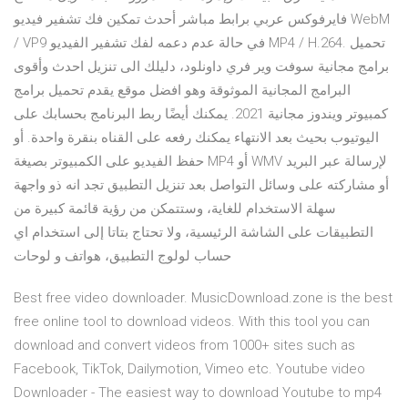
فايرفوكس عربي برابط مباشر أحدث تمكين فك تشفير فيديو WebM
/ VP9 في حالة عدم دعمه لفك تشفير الفيديو MP4 / H.264. تحميل
برامج مجانية سوفت وير فري داونلود، دليلك الى تنزيل احدث وأقوى
البرامج المجانية الموثوقة وهو افضل موقع يقدم تحميل برامج
كمبيوتر ويندوز مجانية 2021. يمكنك أيضًا ربط البرنامج بحسابك على
اليوتيوب بحيث بعد الانتهاء يمكنك رفعه على القناه بنقرة واحدة. أو
حفظ الفيديو على الكمبيوتر بصيغة MP4 أو WMV لإرسالة عبر البريد
أو مشاركته على وسائل التواصل بعد تنزيل التطبيق تجد انه ذو واجهة
سهلة الاستخدام للغاية، وستتمكن من رؤية قائمة كبيرة من
التطبيقات على الشاشة الرئيسية، ولا تحتاج بتاتا إلى استخدام اي
حساب لولوج التطبيق، هواتف و لوحات
Best free video downloader. MusicDownload.zone is the best
free online tool to download videos. With this tool you can
download and convert videos from 1000+ sites such as
Facebook, TikTok, Dailymotion, Vimeo etc. Youtube video
Downloader - The easiest way to download Youtube to mp4