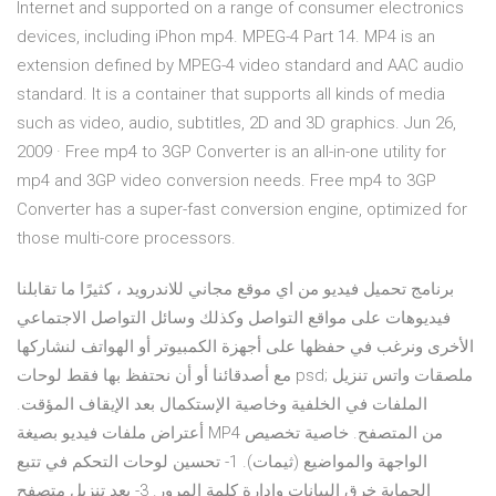
Internet and supported on a range of consumer electronics
devices, including iPhon mp4. MPEG-4 Part 14. MP4 is an
extension defined by MPEG-4 video standard and AAC audio
standard. It is a container that supports all kinds of media
such as video, audio, subtitles, 2D and 3D graphics. Jun 26,
2009 · Free mp4 to 3GP Converter is an all-in-one utility for
mp4 and 3GP video conversion needs. Free mp4 to 3GP
Converter has a super-fast conversion engine, optimized for
those multi-core processors.
برنامج تحميل فيديو من اي موقع مجاني للاندرويد ، كثيرًا ما تقابلنا
فيديوهات على مواقع التواصل وكذلك وسائل التواصل الاجتماعي
الأخرى ونرغب في حفظها على أجهزة الكمبيوتر أو الهواتف لنشاركها
مع أصدقائنا أو أن نحتفظ بها فقط لوحات psd; ملصقات واتس تنزيل
الملفات في الخلفية وخاصية الإستكمال بعد الإيقاف المؤقت.
أعتراض ملفات فيديو بصيغة MP4 من المتصفح. خاصية تخصيص
الواجهة والمواضيع (ثيمات). 1- تحسين لوحات التحكم في تتبع
الحماية خرق البيانات وإدارة كلمة المرور. 3- بعد تنزيل متصفح