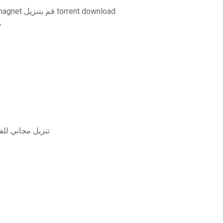
Elegantanal- rebecca volpetti (cuffing season) magnet قم بتنزيل torrent download
مجانً
باستخ pdf ، تنزيل مجاني للفصل السابع