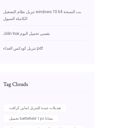
تنزيل نظام التشغيل windows 10 64 بت النسخة
الكاملة السيول
Jolin tsai نفسي تحميل البوم
تنزيل كودكس الغذاء pdf
Tag Clouds
تعديلات جيدة للتنزيل لماين كرافت
تحميل battlefield 1 pc مجانا