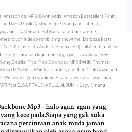
loka: Amazon.de: MP3- Downloads. Amazon Bestsellers Rank:
load Mp3 Musik Dj Minang (0 B) song and listen to
 Janji | DJ terbaru Full Bass #djterbaru, #remix,
hymes touch it deep remix amg showtime. Berbeza kasta
2 Okt 2017 Listen to Andra Respati (vol.8) Full Album.mp3 by
hi Firsty > jawaban lagu menunggu janji. Download Free
ong Details. Title: Free Download MP3 IPANK, Thomas
nload MP3/MP4, Wait for Initialize, and then Click Download
rks. We hope if you download Andra Download Lagu Lagu
SPATI feat ELSA PITALOKA FULL ALBUM ~ Lagu Minang
ackbone Mp3 - halo agan-agan yang
 yang kece pada.Siapa yang gak suka
a wacana percintaan anak muda jaman
ng dinyanyikan oleh group grup band