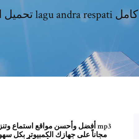
م
أفضل وأحسن مواقع استماع وتنزي mp3
مجاناً على جهازك الكمبيوتر بكل سهول