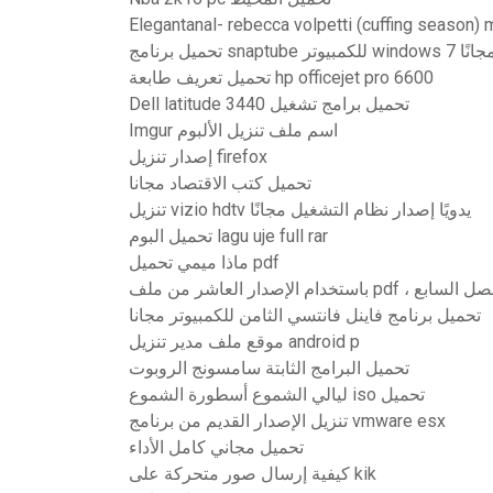
تحميل برنامج snaptube للكمبيوتر windows 7 ا
تحميل تعريف طابعة hp officejet pro 6600
Dell latitude 3440 تحميل برامج تشغيل
Imgur اسم ملف تنزيل الألبوم
إصدار تنزيل firefox
تحميل كتب الاقتصاد مجانا
تنزيل vizio hdtv يدويًا إصدار نظام التشغيل مجانًا
تحميل البوم lagu uje full rar
ماذا ميمي تحميل pdf
دام الإصدار العاشر من ملف
تحميل برنامج فاينل فانتسي الثامن للكمبيوتر مجانا
موقع ملف مدير تنزيل android p
تحميل البرامج الثابتة سامسونج الروبوت
ليالي الشموع أسطورة الشموع iso تحميل
تنزيل الإصدار القديم من برنامج vmware esx
تحميل مجاني كامل الأداء
كيفية إرسال صور متحركة على kik