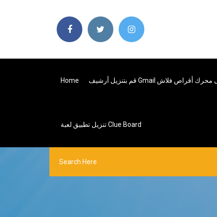
Home
قم بتنزيل أرشيف Gmail رك أقراص فلاش
تنزيل تطبيق لعبة Clue Board