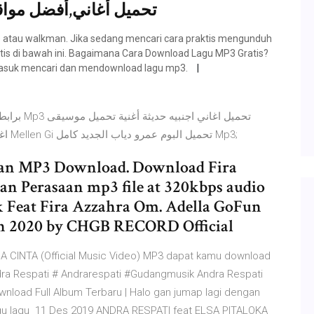
تحميل أغاني,أفضل مواق
pe atau walkman. Jika sedang mencari cara praktis mengunduh
tis di bawah ini. Bagaimana Cara Download Lagu MP3 Gratis?
masuk mencari dan mendownload lagu mp3.
Download Lagu اغنية اجنبية حزينة تاخذك الى عالم اخر Mellen Gi تحميل البوم عمرو دياب الجديد كامل Mp3;
aan MP3 Download. Download Fira
ban Perasaan mp3 file at 320kbps audio
ik Feat Fira Azzahra Om. Adella GoFun
 on 2020 by CHGB RECORD Official
A CINTA (Official Music Video) MP3 dapat kamu download
ndra Respati # Andrarespati #Gudangmusik Andra Respati
nload Full Album Terbaru | Halo gan jumap lagi dengan
gu lagu 11 Des 2019 ANDRA RESPATI feat ELSA PITALOKA