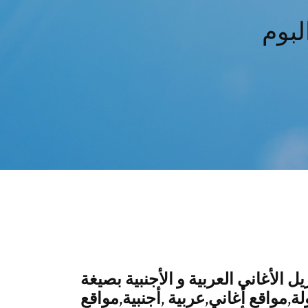
ل الأغاني العربية و الأجنبية بصيغة
ة,مواقع أغاني,عربية ,أجنبية,مواقع