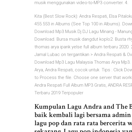
musik menggunakan video-to-MP3 converter. 4.
Kita (Best Slow Rock): Andra Respati, Elsa Pita
455.553 in Albums (See Top 100 in Albums). Down
Download Mp3 Musik Dj DJ Lagu Minang - Manunggu
Download. Bursa musik dangdut koplo2. Busta r
thomas arya ipank yelse full album terbaru 2020. 
Jamal Lubac on tergantikan > Andra Respati & Ov
Download Mp3 Lagu Malaysia Thomas Arya Mp3. S
Arya, Andra Respati, cocok untuk Tips : Click Dow
to Process the file. Choose one server that wo
Andra Respati Full Album MP3 Gratis, ANDRA RE
Terbaru 2019 Terpopuler
Kumpulan Lagu Andra and The B
baik kembali lagi bersama admin
lagu pop dan rata rata bercerit
sekarang. Lagu pop indonesia ya