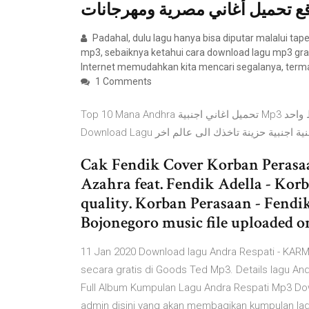
ع تحميل أغاني مصرية ومهرجانات
Padahal, dulu lagu hanya bisa diputar malalui ta
mp3, sebaiknya ketahui cara download lagu mp3 gra
Internet memudahkan kita mencari segalanya, ter
1 Comments
Top 10 Mana Andhra تحميل اغاني اجنبية Mp3 برابط واحد Mp3 تحميل اغاني اجنبيه حديثة أغنية تحميل موسيقى
Cak Fendik Cover Korban Peras
Azahra feat. Fendik Adella - Kor
quality. Korban Perasaan - Fend
Bojonegoro music file uploaded
11 Jan 2020 Download lagu Andra Respati - KARM
secara gratis di Goods Ted Mp3. Details lagu A
Full Album Kumpulan Lagu Andra Respati Mp3 Dow
admin disini yang akan membagikan kumpulan la