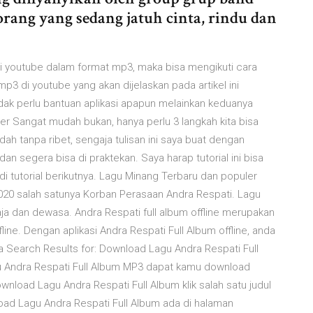
ang yang sedang jatuh cinta, rindu dan
di youtube dalam format mp3, maka bisa mengikuti cara
3 di youtube yang akan dijelaskan pada artikel ini
dak perlu bantuan aplikasi apapun melainkan keduanya
r Sangat mudah bukan, hanya perlu 3 langkah kita bisa
 tanpa ribet, sengaja tulisan ini saya buat dengan
an segera bisa di praktekan. Saya harap tutorial ini bisa
 tutorial berikutnya. Lagu Minang Terbaru dan populer
020 salah satunya Korban Perasaan Andra Respati. Lagu
ja dan dewasa. Andra Respati full album offline merupakan
line. Dengan aplikasi Andra Respati Full Album offline, anda
a Search Results for: Download Lagu Andra Respati Full
Andra Respati Full Album MP3 dapat kamu download
ownload Lagu Andra Respati Full Album klik salah satu judul
ad Lagu Andra Respati Full Album ada di halaman