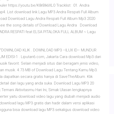
 https://youtu.be/K8rBlkIiXL0 Tracklist : 01. Andra
4. List download link Lagu MP3 Andra Respati Full Album
nload Download Lagu Andra Respati Full Album Mp3 2020
 see the song details of Download Lagu Andra Download
 ANDRA RESPATI feat ELSA PITALOKA FULL ALBUM ~ Lagu
kimu”DOWNLOAD KLIK . DOWNLOAD MP3 –ILUX ID– MUNDUR
EDISI-1 . Liputan6.com, Jakarta Cara download Mp3 dari
ik favorit. Selain menjadi situs dari beragam jenis video,
an musik. 4.73 MB of Download Lagu Tentang Kamu Mp3.
dapatkan secara gratis hanya di SaveTheAlbum. Klik
etail dari lagu yang anda suka. Download Lagu MP3 20
 Temani Aktivitasmu Hari Ini, Simak Ulasan lengkapnya
nverter yaitu download video lagu yang diubah menjadi audio
download lagu MP3 gratis dan hadir dalam versi aplikasi
pengguna bisa download lagu MP3 sekaligus download video