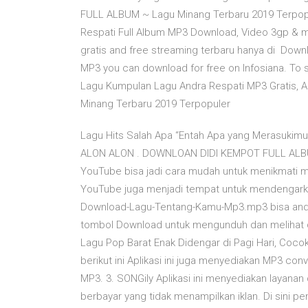
FULL ALBUM ~ Lagu Minang Terbaru 2019 Terpopuler
Respati Full Album MP3 Download, Video 3gp & mp
gratis and free streaming terbaru hanya di Dow
MP3 you can download for free on Infosiana. To
Lagu Kumpulan Lagu Andra Respati MP3 Gratis,
Minang Terbaru 2019 Terpopuler
Lagu Hits Salah Apa “Entah Apa yang Merasu
ALON ALON . DOWNLOAN DIDI KEMPOT FULL ALBUM 
YouTube bisa jadi cara mudah untuk menikmati mus
YouTube juga menjadi tempat untuk mendengark
Download-Lagu-Tentang-Kamu-Mp3.mp3 bisa anda 
tombol Download untuk mengunduh dan melihat d
Lagu Pop Barat Enak Didengar di Pagi Hari, Cocok
berikut ini Aplikasi ini juga menyediakan MP3 co
MP3. 3. SONGily Aplikasi ini menyediakan layanan 
berbayar yang tidak menampilkan iklan. Di sini 