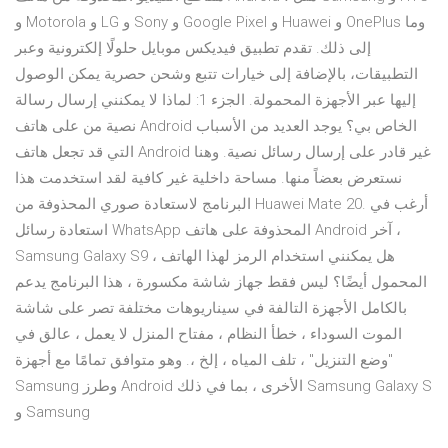
و Motorola و LG و Sony و Google Pixel و Huawei و OnePlus وما
إلى ذلك. تقدم تطبيق فيديكس موبايل حلولًا إلكترونية وعبر
التطبيقات، بالإضافة إلى خيارات تتبع وشحن حصرية يمكن الوصول
إليها عبر الأجهزة المحمولة. الجزء 1: لماذا لا يمكنني إرسال رسالة
نصية من على هاتف Android الخاص بي؟ يوجد العديد من الأسباب
التي قد تجعل هاتف Android غير قادر على إرسال رسائل نصية. وهنا
نستعرض بعضاً منها. مساحة داخلية غير كافية لقد استخدمت هذا
البرنامج لاستعادة صوري المحذوفة من Huawei Mate 20. أرغب في
استعادة رسائل WhatsApp المحذوفة على هاتف Android آخر ،
Samsung Galaxy S9 ، هل يمكنني استخدام الرمز لهذا الهاتف
المحمول أيضًا؟ ليس فقط جهاز شاشة مكسورة ، هذا البرنامج يدعم
بالكامل الأجهزة التالفة في سيناريوهات مختلفة تصر على شاشة
الموت السوداء ، خطأ النظام ، مفتاح المنزل لا يعمل ، عالق في
"وضع التنزيل" ، تلف المياه ، إلخ ،. وهو متوافق تمامًا مع أجهزة
Samsung وطرز Android الأخرى ، بما في ذلك Samsung Galaxy S
و Samsung