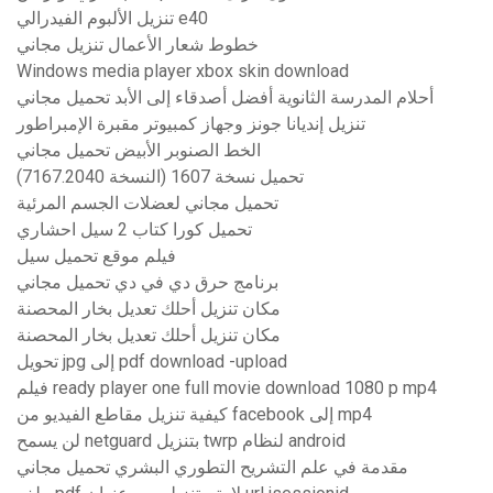
تنزيل الألبوم الفيدرالي e40
خطوط شعار الأعمال تنزيل مجاني
Windows media player xbox skin download
أحلام المدرسة الثانوية أفضل أصدقاء إلى الأبد تحميل مجاني
تنزيل إنديانا جونز وجهاز كمبيوتر مقبرة الإمبراطور
الخط الصنوبر الأبيض تحميل مجاني
تحميل نسخة 1607 (النسخة 7167.2040)
تحميل مجاني لعضلات الجسم المرئية
تحميل كورا كتاب 2 سيل احشاري
فيلم موقع تحميل سيل
برنامج حرق دي في دي تحميل مجاني
مكان تنزيل أحلك تعديل بخار المحصنة
مكان تنزيل أحلك تعديل بخار المحصنة
تحويل jpg إلى pdf download -upload
فيلم ready player one full movie download 1080 p mp4
كيفية تنزيل مقاطع الفيديو من facebook إلى mp4
لن يسمح netguard بتنزيل twrp لنظام android
مقدمة في علم التشريح التطوري البشري تحميل مجاني