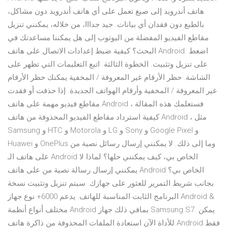
هاتف أندرويد إلى صيغ تعمل على أي هاتف أندرويد دون مشاكل،
بالطبع دون فقدان أي بيانات. جيد جدااا، من خلاله، يمكنني تنزيل
مقاطع الفيديو المفضلة من اليوتوب إلى هل يمكننا مساعدتك في
البحث؟ كيفية ضبط إعدادات الاتصال على هاتف Android. اضغط
على تنزيل وتثبيت. الخطوة الثالثة. اتبع التعليمات التي تظهر على
الشاشة. حظر الأرقام غير المعروفة / المخفية يمكنك حظر الأرقام
غير المعروفة / المخفية وأرقام الهواتف الجديدة. إذا حذفت أو فقدت
مقاطع فيديو مهمة على هاتف Android ، فستعلمك هذه المقالة
كيفية استرداد مقاطع الفيديو المحذوفة من هاتف Android ، مثل
Samsung و HTC و Motorola و LG و Sony و Google Pixel و
Huawei و OnePlus وما إلى ذلك. لا يمكنني إرسال رسائل نصية من
على هاتف الـ Android الخاص بي، كيف يمكنني حلها؟ لماذا لا
يمكنني إرسال رسالة نصية من على هاتف Android الخاص بي؟
بجانب شريط التمرير للعثور على جهازك. سيتم تنزيل وتثبيت نسخة
البرنامج الثابت المناسبة للهاتف. يدعم 6000+ نوع جهاز Android &
مختلف أنواع أنظمة Android بمافي ذلك جهاز Samsung S7. يمكن
للأداة الآن استعادة الملفات المحذوفة من ذاكرة هاتف Android فقط