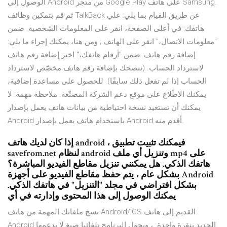
الوصول إلى Android من متجر Google Play على هاتف Samsung.
ثم قم بتمكين وظائف TalkBack عن طريق القيام بما يلي: علي
هاتفك: في أعلى الصفحة، انقر على المعلومات الشخصية. ضمن
"معلومات الاتصال،" انقر على الهاتف.; ومن هنا، يمكنك إجراء ما يلي:
إضافة رقم هاتف: ضمن "أرقام هاتفك،" اختر إضافة رقم هاتف
لاسترداد الحساب. (ننصحك بإضافة رقم هاتف مخصّص لاسترداد
الحساب إذا لم تفعل ذلك سابقًا). للحصول على مساعدة إضافية،
يمكنك الاطّلاع على موقع دعم الشركة المصنّعة. ملاحظة مهمة: لا
يمكنك أن تستعيد نسخة احتياطية من بيانات هاتف يعمل بإصدار
Android باستخدام هاتف يعمل بإصدار Android أقدم منه.
إذا كان لديك هاتف android ، فيمكنك تثبيت تطبيق
savefrom.net لنظام android وتنزيل أي ملف mp4 على
هاتفك الذكي. هل يمكنني تنزيل مقاطع الفيديو المباشرة؟
بشكل عام ، يتم حفظ مقاطع الفيديو على أجهزة Android
بشكل افتراضي في مجلد "التنزيل" في هاتفك الذكي.
يمكنك الوصول إلى هذا المحتوى وإدارته في أي
نسخ ملفاتك المهمة من هاتف Android/iOS القديم إلى هاتف
Android الجديد بنقرة واحدة. ، ويحول البرنامج تلقائيا صيغ لا يدعمها