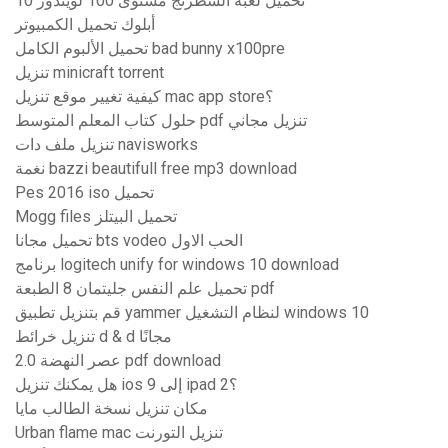
تحميل لعبة الشطرنج مستوى 100 لويندوز 10
أبلوك تحميل الكمبيوتر
تحميل الألبوم الكامل bad bunny x100pre
تنزيل minicraft torrent
كيفية تغيير موقع تنزيل mac app store؟
حلول كتاب المعلم المتوسط ​​pdf تنزيل مجاني
تنزيل ملف دات navisworks
نغمة bazzi beautifull free mp3 download
Pes 2016 iso تحميل
Mogg files تحميل البيتلز
تحميل مجانا bts vodeo الحب الاول
برنامج logitech unify for windows 10 download
تحميل علم النفس جليتمان 8 الطبعة pdf
قم بتنزيل تطبيق yammer لنظام التشغيل windows 10
تنزيل خرائط d & d مجانًا
عصر النهضة 2.0 pdf download
هل يمكنك تنزيل ios 9 إلى ipad 2؟
مكان تنزيل نسخة الطالب مايا
Urban flame mac تنزيل التورنت