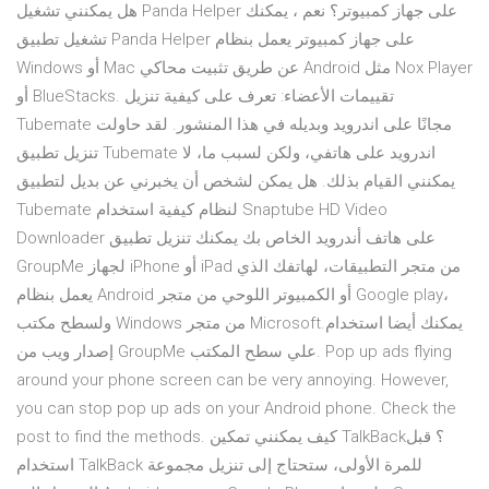
هل يمكنني تشغيل Panda Helper على جهاز كمبيوتر؟ نعم ، يمكنك
تشغيل تطبيق Panda Helper على جهاز كمبيوتر يعمل بنظام
Windows أو Mac عن طريق تثبيت محاكي Android مثل Nox Player
أو BlueStacks. تقييمات الأعضاء: تعرف على كيفية تنزيل
Tubemate مجانًا على اندرويد وبديله في هذا المنشور. لقد حاولت
تنزيل تطبيق Tubemate اندرويد على هاتفي، ولكن لسبب ما، لا
يمكنني القيام بذلك. هل يمكن لشخص أن يخبرني عن بديل لتطبيق
Tubemate لنظام كيفية استخدام Snaptube HD Video
Downloader على هاتف أندرويد الخاص بك يمكنك تنزيل تطبيق
GroupMe لجهاز iPhone أو iPad من متجر التطبيقات، لهاتفك الذي
يعمل بنظام Android أو الكمبيوتر اللوحي من متجر Google play،
ولسطح مكتب Windows من متجر Microsoft.يمكنك أيضا استخدام
إصدار ويب من GroupMe علي سطح المكتب. Pop up ads flying
around your phone screen can be very annoying. However,
you can stop pop up ads on your Android phone. Check the
post to find the methods. كيف يمكنني تمكين TalkBack؟ قبل
استخدام TalkBack للمرة الأولى، ستحتاج إلى تنزيل مجموعة