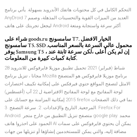
التحكم الكامل في كل محتويات هاتفك الأندرويد بسهولة. يأتي برنامج
AnyDroid 7 العديد من الميزات القوية والتحسينات المذهلة، وصمم
ليجعل تجربتك على هاتف Android أكثر سرعة واستجابة ومتعة.
شراء على goods.ru سامسونج T7. الخيار الافضل
سامسونج T5. SSD محمول عالي السرعة بالسعر المناسب.
يوفر Samsung T5 ، إن لم يكن أعلى ،لكن سرعة ثابتة عند
كتابة كميات كبيرة من المعلومات.
28 شباط (فبراير) 2021 تحميل تطبيق موزيلا فايرفوكس للاندرويد
مجانا ، تنزيل برنامج Mozilla برنامج موزيلا فايرفوكس هو المتصفح
الامثل لتصفح المواقع حتوي فيرفكس على إمكانية تكييف اختصارات
لوحة المفاتيح مع لوحة المفاتيح الافتراضية ل 22 آب (أغسطس)
2015 إمكانية المزامنة مع حسابك على firefox بما في ذلك الصفحات
المرجعية, التاريخ والإعدادات. 2. سرعة التصفح. 3. Firefox For
Android. متصفح تنزيل التطبيق من خارج متجر google play. محمد
الحمود على احذروا هاتف Al يمكن أن يحتوي فايرفوكس على سمات
مضافة إليه، والتي يمكن للمستخدمين إنشاؤها أو تنزيلها من جهات