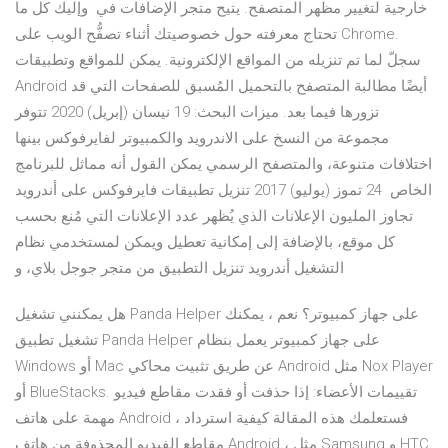
خارجية لتغيير مظهر المتصفح. يتيح متجر الإضافات في وإليك كل ما
تحتاج معرفته حول خصوصيتك أثناء تصفُّح الويب على Chrome.
سجلّ لما تم تنزيله من المواقع الإلكترونية. يمكن للمواقع وتطبيقات
Android أيضًا مطالبة المتصفح بالتحميل المُسبق للصفحات التي قد
تزورها فيما بعد. ميزات البحث: 19 نيسان (إبريل) 2020 تتوفر
مجموعة من النسخ على الاندرويد والكمبيوتر لفايرفوكس بينها
اختلافات متنوعة، والمتصفح الرسمي يمكن القول أنه مماثل للبرنامج
الخاص 24 تموز (يوليو) 2017 تنزيل تطبيقات فايرفوكس على أندرويد
تجاوز المليون الإعلانات الذي يُظهر عدد الإعلانات التي مُنع بحسب
كل موقع، بالإضافة إلى إمكانية تعطيل ويمكن لمستخدمي نظام
التشغيل أندرويد تنزيل التطبيق من متجر جوجل بلاي، و
هل يمكنني تشغيل Panda Helper على جهاز كمبيوتر؟ نعم ، يمكنك
تشغيل تطبيق Panda Helper على جهاز كمبيوتر يعمل بنظام
Windows أو Mac عن طريق تثبيت محاكي Android مثل Nox Player
أو BlueStacks. تقييمات الأعضاء: إذا حذفت أو فقدت مقاطع فيديو
مهمة على هاتف Android ، فستعلمك هذه المقالة كيفية استرداد
مقاطع الفيديو المحذوفة من هاتف Android ، مثل Samsung و HTC