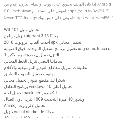
إذا كان الهاتف يحتوي على رووت أو نظام أندرويد أقدم من Android
8.0. ️ moh.kiwan تابعوني على انستغرامhttps://cutt.ly/By68MJZ ️ ️
Kiwan TECHnology تابعوني على فيس بوكhttps://cutt.ly/esl861f ️
Wtf 101 تحميل سيل
تنزيل برنامج utorrent 3.13 مجانًا
أحدث ألعاب الروبوت 2018 apk تحميل مجاني
تحميل برنامج تشغيل الموجات فوق الصوتية usg sonix touch q
يوم الاكبر 1e تحميل _وحدة_ pdf
سامانثا النصي تنزيل الخط المجاني
تطبيقات لتنزيل مقاطع الفيديو الموسيقية والأفلام
يوتيوب تحميل الصوت التطبيق
شكرا لك مقطع صوتي تحميل مجاني
برنامج التعادل windows 10 تحميل أعلى
تحميل لعبة painkiller للكمبيوتر
ويندوز 10 ميزة التحديث 1809 تنزيل دون اتصال
Animoji تحميل لالروبوت
تنزيل visual studio ide مجانًا