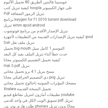
جوستينا فالنتين الطريق 80 تحميل الألبوم
كيفية تنزيل كتب hoopla على جهاز الكمبيوتر
Pdf تنزيل الرموز الشفافة
برنامج keygen for f1 2010 torrent download
تنزيل wmm apsd android
تنزيل الإصدار الأقدم من برنامج فوتوشوب
كيفية تنزيل الإصدارات القديمة من التطبيقات لأجهزة ipod
Ssh تنزيل ملف نقل
تحميل big mouth الموسم 1 كامل سيل
حدث خطأ أثناء تنزيل الملف بعيد كل البعد
كيفية تحميل التقسيم للكمبيوتر مجانا
Hsk 5 pdf تنزيل
مسح مزيل 4.1 برو تحميل مجاني
دي التصميم الجرافيكي مجانا png تنزيل
مضحك المؤثرات الصوتية تاجالوج تحميل مجاني
Xnalara تحميل النسخة القديمة
تطبيقات أمازون لتنزيل مقاطع فيديو youtube
تسويق الويب الكل في واحد للدمى pdf تنزيل
طلب هاري بوتر من phoniex مجانًا بدون تنزيل