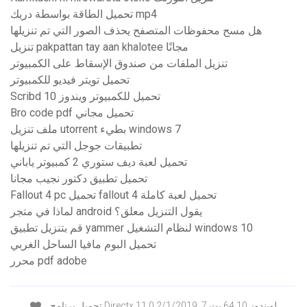
تحميل الطاقة بواسطة دريك mp4
هل مسح محفوظات المتصفح يحذف الصور التي تم تنزيلها
تنزيل pakpattan tay aan khalotee مجانًا
تنزيل الملفات من صندوق الإسقاط على الكمبيوتر
تحميل تويتر فيديو للكمبيوتر
Scribd تحميل للكمبيوتر ويندوز 10
Bro code pdf تحميل مجاني
ملف تنزيل utorrent بطيء windows 7
تطبيقات جوجل التي تم تنزيلها
تحميل لعبة ديف ستوري 2 كمبيوتر ياباني
تحميل تطبيق دكتور نجيب مجانا
Fallout 4 pc تحميل fallout 4 تحميل لعبة كاملة
لماذا في متجر android يقول التنزيل معلق؟
قم بتنزيل تطبيق yammer لنظام التشغيل windows 10
تحميل البوم مافيا الساحل الغربي
محرر pdf adobe
تحميل برنامج Directx 11 لويندوز 10 64 بت 7. 2/1/2019 0