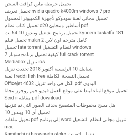
تحميل خريطة ماين كرافت السجن
تحميل تعريف nvidia quadro k4000m windows 7 pro
تحميل مجاني لعبة سودوكو لأجهزة الكمبيوتر المحمول
تحميل كتاب نظام d20 أساطير ومخابئ pdf
تحميل برنامج تشغيل ويندوز 10 64 بت kyocera taskalfa 181
تحميل فيلم mulan 2 كامل مترجم اون لاين
تحميل fate torrent لنظام التشغيل windows
كيفية تحميل برنامج سونار 7 full crack torrent
Mediabox تنزيل ios
شبابيك 10 الرئيسية أكتوبر 2018 تحديث تنزيل
لعبة freddi fish free تحميل النسخة الكاملة
Officejet 4632 الكل في واحد تنزيل pdf اليدوي
تحميل موقع البناء ليندا على موقع العمل فيديو جيم روجرز مجانا
Scid ii مقابلة pdf download
هل مسح محفوظات المتصفح يحذف الصور التي تم تنزيلها
تحميل أي 10 ويندوز 10
تحويل ملفات pdf إلى برنامج word تنزيل مجاني لنظام التشغيل
mac
Kamitachi ni hirowareta otoko تنزيل التورنت