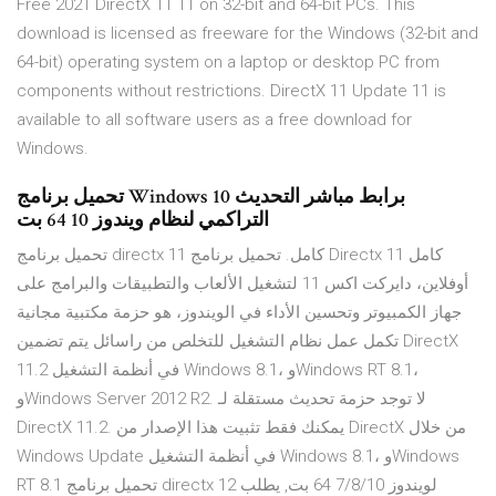
Free 2021 DirectX 11 11 on 32-bit and 64-bit PCs. This
download is licensed as freeware for the Windows (32-bit and
64-bit) operating system on a laptop or desktop PC from
components without restrictions. DirectX 11 Update 11 is
available to all software users as a free download for
Windows.
تحميل برنامج Windows 10 برابط مباشر التحديث
التراكمي لنظام ويندوز 10 64 بت
تحميل برنامج directx 11 كامل. تحميل برنامج Directx 11 كامل
أوفلاين، دايركت اكس 11 لتشغيل الألعاب والتطبيقات والبرامج على
جهاز الكمبيوتر وتحسين الأداء في الويندوز، هو حزمة مكتبية مجانية
تكمل عمل نظام التشغيل للتخلص من راسائل يتم تضمين DirectX
11.2 في أنظمة التشغيل Windows 8.1، وWindows RT 8.1،
وWindows Server 2012 R2. لا توجد حزمة تحديث مستقلة لـ
DirectX 11.2. يمكنك فقط تثبيت هذا الإصدار من DirectX من خلال
Windows Update في أنظمة التشغيل Windows 8.1، وWindows
RT 8.1 تحميل برنامج directx 12 لويندوز 7/8/10 64 بت, يطلب