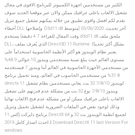
الكثير من مستخدمين اجهزة الكمبيوتر للبرنامج الاقوى في مجال
تشغيل الالعاب باعلى جرافيك ممكن والان عبر موقعنا الجديد سوف
نقدم لكم افضل واقوى تطبيق من خلاله يمكنهم تشغيل جميع تنزيل
أخطاء DLL وإصلاحها: D3d11.dll آخر تحديث: 05/06/2020 [متوسط
وقت المقال للقراءة: 4.7 دقيقة] يستخدم d3d11.dll ملحق ملف
DLL، الذي يُعرف بملف Direct3D 11 Runtime بشكل أكثر تحديدًا.
يعتبر نظام الويندوز هو أكثر الأنظمة الحاسوبية استخداماً على
مستوى العالم حيث يبلغ نسبة مستخدمي ويندوز 10 حوالي 48.9%
من مستخدمي الأجهزة الحاسوبية في العالم أما ويندوز 7 فيستخدمه
31.8% من مستخدمي الحاسوب في العالم، ومنذ تحميل برنامج
directx 11 لويندوز 7/8/10 32 بت, يعاني مستخدمين نظام تشغيل
ويندوز 7/8/10 نوع 32 بت من مشكلة عدم قدرتهم على تشغيل
الالعاب باعلى جرافيك ممكن او من مشكلة عدم فتح الالعاب نهائيا
وذلك لوجود نقص في الملفات الضرورية لتشغيل تحميل وتنزيل
برنامج دايركت إكس 11 DirectX لجميع انظمة الويندوز بت 32 و 64
احدث اصدار كامل 2019 || Download DirectX 11 last Version For
windows