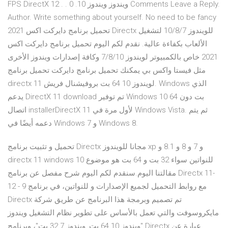
FPS DirectX 12 . . ويندوز ويندوز 10. 0 Comments Leave a Reply.
Author. Write something about yourself. No need to be fancy
تحميل برنامج دايركت اكس 2021 Directx للويندوز 10/8/7 لتشغيل
الألعاب بكفاءة عالية. نقدم لكم اليوم تحميل برنامج دايركت اكس
2021 خاص بالكمبيوتر لويندوز 7/8/10 وكافة إصدارات ويندوز الأخرى
مثل فيستا واكس بي يمكنك تحميل برنامج دايركت تحميل برنامج
directx 11 لويندوز 10 64 بت بروفيشنال فريش. Windows الذي
يدعم DirectX 11 download تم توفير Windows 10 64 بت دون
اتصال installerDirectX 11 لأول مرة في Windows Vista. ثم يتم
دعمه أيضًا في Windows 7 و Windows 8.
تحميل و تثبيت برنامج Directx مجانا للويندوز xp و 7 و 8 و 8.1 و
directx 11 windows 10 للنواتين سواء 32 بت و 64 بت هو موضوع
مقالتنا اليوم.سنقدم لكم اليوم شرح مفصل عن برنامج Directx 11-
12 - 9 مع روابط التحميل لجميع الإصدارات و للنواتين، في برنامج
Directx تم تصميم وبرمجة هذا البرنامج عن طريق شركة
مايكروسوفت والتي تعمل بالأساس على تطوير نظام التشغيل ويندوز
"ويندوز 10 64 بت, ويندوز 7 32 بت"، وبرنامج Directx عبارة عن