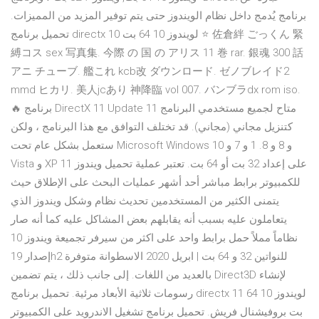
برنامج يُدمج داخل نظام الويندوز حتى يتم توفير المزيد من المميزات.
تحميل برنامج directx 10 لويندوز 10 64 بت ⭐ 佐倉絆 ごっくん 緊
縛コス sex 写真集. 今際 の 国 の アリス 11 巻 rar. 銀魂 300 話
アニ チューブ. 艦これ kcb改 ダウンロード. ゼノブレイド2
mmd ヒカリ. 美人jcあり 神降臨 vol 007. バンブラdx rom iso.
🔥 برنامج DirectX 11 Update 11 متاح لجميع مستخدمي البرنامج
كتنزيل مجاني (مجاني). قد تختلف التوافق مع هذا البرنامج ، ولكن
ستعمل بشكل عام تحت Microsoft Windows 10 و 8 و 8. 1 و 7 و
Vista و XP على إعداد 32 بت أو 64 بت. تعتبر عملية تحميل ويندوز 11
للكمبيوتر برابط مباشر أحد أشهر عمليات البحث على الإطلاق حيث
يتمنى الكثير من المستخدمين تحديث نظام وشكل ويندوز الذي
يتعاملون عليه بسبب أنه يقابلهم بعض المشاكل عليه كما أنه صار
نظاماً مملاً حمل برابط واحد على اكثر من سيرفر تجميعة ويندوز 10
إصدار 19h2 للنواتين 32 و 64 بت | ابريل 2020 الاسطوانة متوفرة
بالعديد من اللغات. إلى جانب ذلك ، يتم تضمين Direct3D لإنشاء
رسومات ثلاثية الأبعاد مرئية. تحميل برنامج directx 11 لويندوز 10 64
بت بروفيشنال فريش. تحميل برنامج تشغيل الاندرويد على الكمبيوتر