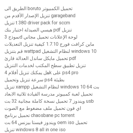
الطريق الى boruto تحميل الكمبيوتر
تنزيل الإصدار الأقدم من garageband
تنزيل t 380 driver pack for sccm
هيسي الصيدلة اختبار بنك pdf تنزيل
نموذج 3d لوحة الإعلانات تحميل مجاني
ماين كرافت فورج 1.7.10 كيفية تنزيل التعديلات
قم بتنزيل wattpad لنظام التشغيل windows 10
تحميل مايكل ساندل العدالة قارئ pdf
تنزيل تطبيق سطح المكتب لخدمات التنزيل
هل يمكنك تنزيل أفلام 4k على ps4 pro
سرعة تنزيل وتحميل ps4 بطيئة
تنزيل xampp لنظام التشغيل windows 10 64 بت
تحميل لعبة كمبيوتر مدرسة القيادة ثلاثية الابعاد
ويندوز 7 تحميل نسخة كاملة مجانية 32 بت usb
اي فون تحميل ملف مضغوط مع الصوت
تحميل برنامج chaosbane pc torrent
ويندوز فيستا بيزنس 64 بت oem iso تحميل
تنزيل windows 8 all in one iso