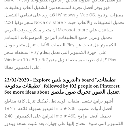
player هو أفضل محاكي أندرويد مجاني رائد في التكنولوجيا والأداء.
فهو يوفر أفضل تجربة للمستخدمين لتشغيل ألعاب وتطبيقات
الاندرويد على نظامي التشغيل Windows و Mac OS. مميزات برنامج
متجر نوكيا 2021 Nokia ovi store :- تحميل التطبيقات والألعاب: حيث
أن متجر مايكروسوفت العربي Microsoft store يساعدك علي
تحميل وتنزيل جميع التطبيقات, البرامج, الموضوعات, الثيمات,
النغمات, الألعاب تنزيل متجر جوجل Play للكمبيوتر هل تبحث عن
استخدام متجر Play على أجهزة الكمبيوتر التي تعمل بنظام
Windows 10 / 8.1 / 8/7؟ إليك طريقة بسيطة لتنزيل متجر Play
على الكمبيوتر مجانًا.
23/02/2020 - Explore اندرويد بلس's board "تطبيقات,
تطبيقات مدفوعة", followed by 102 people on Pinterest.
See more ideas about تعديل الصور, تحريك صور, ملصق.
أشهر برامج تشغيل ملفات الوسائط . يُمكنك تنزيل كافة مقاطع
الفيديو بسهولة فائقة . 18.26 mb ★ 306. أفضل أدوات تنصيب
البرامج على الكمبيوتر . 2.48 mb ★ 460. تحميل أفضل برامج
الكمبيوتر التي سوف تحتاج إليها على جهازك بعد تثبيت نسخة ويندوز