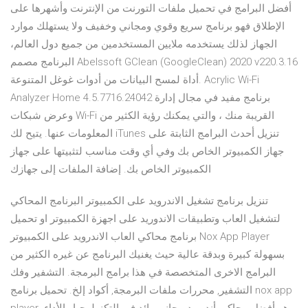
أفضل البرامج في تحميل ملفات التورنت من الإنترنت وأشهرها على
الإطلاق فهو برنامج سريع وقوي ومجاني وخفيف ولا يستهلك موارد
الجهاز لذلك يستخدمه ملايين المستخدمين من جميع دول العالم،
البرنامج مصمم Abelssoft GClean (GoogleClean) 2020 v220.3.16
أداة لمسح البيانات من أدوات غوغل المتنوعة. Acrylic Wi-Fi
Analyzer Home 4.5.7716.24042 برنامج مفيد في مجال إدارة
وعرض شبكات Wi-Fi القريبة منك ، والتي يمكنك رؤية الكثير من
المعلومات عنها. يتيح لك iTunes تنزيل أحدث البرامج الثابتة على
جهاز الكمبيوتر الخاص بك وفي أي وقت مناسب لتثبيتها على جهاز
الكمبيوتر الخاص بك. إضافة الملفات إلى جهازك
تنزيل برنامج تشغيل الاندرويد على الكمبيوتر البرنامج المحاكي
لتشغيل العاب وتطبيقات الاندوريد على اجهزة الكمبيوتر او تحميل
برنامج محاكي العاب الاندرويد على الكمبيوتر Nox App Player
بسهولة كبيرة وبدقة عالية حيث يغنيك البرنامج عن غيره الكثير من
البرامج الاخرى المتخصصة في هذا برامج البرمجة. التشفير وفك
التشفير, محررات ملفات البرمجة, أكواد إلخ. تحميل برنامج nox app