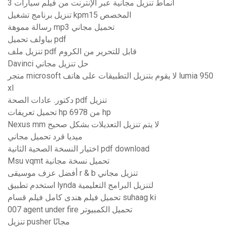
أنماط تنزيل مجانية عبر الإنترنت من فيلم سيارات 3
تنزيل برنامج تشغيل kpm15 المخصص
رسالة مموهة mp3 تحميل مجاني
بياولف تحميل pdf
تنزيل ملف pdf قابل للتحرير من الكروم
Davinci حل تنزيل مجاني
متجر microsoft لا يقوم بتنزيل التطبيقات على هاتف lumia 950
xl
دكتور. عادات الصحة pdf تنزيل
تحميل تعريفات hp 6978 من hp
Nexus mm لا يتم تنزيل التعديلات بشكل صحيح
ميديا ​​قرد تحميل مجاني
اختيار النسخة الصحية الثانية pdf download
Msu vqmt تحميل نسخة مجانية
أفضل عزف موسيقى r & b تنزيل مجاني
استخدم تطبيق lynda لتنزيل البرامج التعليمية
تحميل فيلم هندى كامل فيلم قسام suhaag ki
007 agent under fire تحميل الكمبيوتر
تنزيل pusher مجانًا