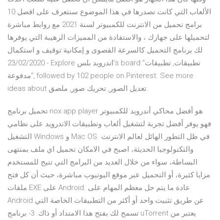
الألعاب التي كانت تصدرها في هذا الموضوع سنتعرف على افضل 10
برامج تحميل من الانترنت للكمبيوتر لسنة 2021 مع روابط مباشرة
لتحميلها على جهازك ، والاستفادة من المميزات الرهيبة التي يوفرها
لك برنامج التحميل كالسرعة القصوى و إمكانية توقيف و استكمال
23/02/2020 - Explore اندرويد بلس's board "تطبيقات, تطبيقات
مدفوعة", followed by 102 people on Pinterest. See more
ideas about تعديل الصور, تحريك صور, ملصق.
تحميل برنامج nox app player هو أفضل محاكي أندرويد للكمبيوتر
فهو يوفر أفضل تجربة لتشغيل ألعاب وتطبيقات الاندرويد على نظامي
التشغيل Windows و Mac OS. في ظل التطور الهائل لعالم الانترنت
والتكنولوجيا الحديثة، اصبح في الامكان تحميل اي ملف بمنتهى
البساطة، سواء من خلال العديد من البرامج التي تتيح للمستخدم
مزايا كثيرة، أو التحميل عبر موقع اليوتيوب مباشرة، حيث أن كل فتح
ملفات EXE على Android. عادة ما يتم حل معظم المهام على
Android عن طريق تثبيت واحد أو أكثر من التطبيقات الخاصة التي
تسمح لك بفتح هذا الامتداد أو ذاك. 3- برنامج uTorrent يعتبر من