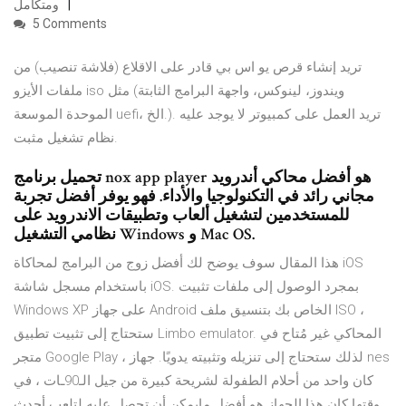
ومتكامل
5 Comments
تريد إنشاء قرص يو اس بي قادر على الاقلاع (فلاشة تنصيب) من
ملفات الأيزو iso مثل (ويندوز، لينوكس، واجهة البرامج الثابتة
الموحدة الموسعة uefi، الخ.). تريد العمل على كمبيوتر لا يوجد عليه
نظام تشغيل مثبت.
تحميل برنامج nox app player هو أفضل محاكي أندرويد
مجاني رائد في التكنولوجيا والأداء. فهو يوفر أفضل تجربة
للمستخدمين لتشغيل ألعاب وتطبيقات الاندرويد على
نظامي التشغيل Windows و Mac OS.
هذا المقال سوف يوضح لك أفضل زوج من البرامج لمحاكاة iOS
باستخدام مسجل شاشة iOS. بمجرد الوصول إلى ملفات تثبيت
Windows XP على جهاز Android الخاص بك بتنسيق ملف ISO ،
ستحتاج إلى تثبيت تطبيق Limbo emulator. المحاكي غير مُتاح في
متجر Google Play ، لذلك ستحتاج إلى تنزيله وتثبيته يدويًا. جهاز nes
كان واحد من أحلام الطفولة لشريحة كبيرة من جيل الـ90ـات ، في
وقتها كان هذا الجهاز هو أفضل مايمكن أن تحصل عليه لتلعب أحدث