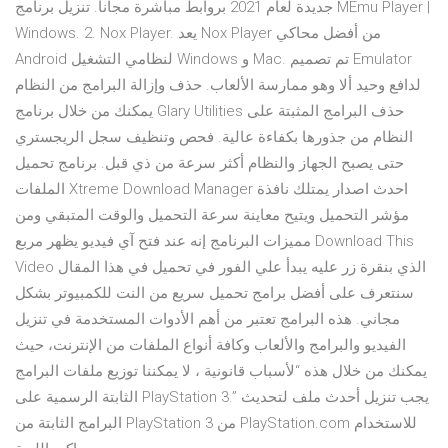
جديدة لعام 2021 بروابط مباشرة مجاناً. تنزيل برنامج MEmu Player |
Windows. 2. Nox Player. يعد Nox Player من أفضل محاكي
Android لنظامي التشغيل Windows و Mac. تم تصميم Emulator
لدافع وحيد ألا وهو ممارسة الألعاب. حذف وإزالة البرامج من النظام
يمكنك من خلال برنامج Glary Utilities حذف البرامج المثبتة على
النظام من جذورها بكفاءة عالية. فحص وتنظيف سجل الريجستري
حتى يصبح الجهاز والنظام أكثر سرعة من ذي قبل. برنامج تحميل
الملفات Xtreme Download Manager احدث اصدار يمتلك نافذة
مؤشر التحميل ويتيح معاينة سرعة التحميل والوقت المتبقي ومن
مميزات البرنامج إنه عند فتح آي فيديو يظهر مربع Download This
Video الذي بنقرة زر عليه يبدأ علي الفور في تحميل في هذا المقال
سنتعرف على أفضل برامج تحميل سريع من النت للكمبيوتر بشكل
مجاني. هذه البرامج تعتبر من أهم الأدوات المستخدمة في تنزيل
الفيديو والبرامج والألعاب وكافة أنواع الملفات من الإنترنت، حيث
يمكنك من خلال هذه “لأسباب قانونية ، لا يمكننا توزيع ملفات البرامج
الثابتة الرسمية على PlayStation 3.” يجب تنزيل أحدث ملف لتحديث
البرامج الثابتة من PlayStation 3 من PlayStation.com للاستخدام