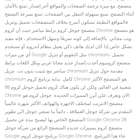
متصفح, مع ميزة ترجمة الصفحات والمواقع أخر إصدار, تمتع بالأمان
أثناء التصفح, تمتع بسهولة التنقل بين الصفحات, تمتع بسرعة التصفح
فالمواقع البطيئة ستكون أسرع بخلاف المتصفحات تحميل وتنزيل
متصفح جوجل كروم برابط مباشر حيث أن كروم Chrome هو متصفح
ويب مجاني. بالإضافة إلى كونه سريعًا وسهل الاستخدام ، فإنه مفيد
بشكل خاص إذا كان لديك هاتف ذكي يعمل بنظام أندرويد أو تستخدم
أي من ميزات Google مثل التقويم أو تنزيل chromium، تحميل
متصفح كروميوم أحدث إصدار جديد مجانا عربي وبكل اللغات برابط
مباشر مع تثبيت بدون نت. تنزيل chromium مقدمة حول تنزيل
chromium كامل. بداية برنامج كروم Chrome هو المتصفح الأكثر
شعبية في العالم، ولكن لن يكون هناك كروم تحميل جوجل كروم 88
Chrome الان وتعرف علي أبرز المميزات الجديدة. جوجل كروم هو
متصفح الانترنت لمختلف الاجهزة والهواتف الأكثر شهرة عالمياً
المقدم من شركة جوجل العملاقة ، دائماً ما تسعي جوجل الي تطوير
المتصفح الخاص بها ليصبح نبذة عن تحميل Google Chrome 28
متصفح كروم بمميزات جديده المتصفح الرائع من شركة جوجل
Google برنامج جوجل كروم Google Chrome ،جاء هذا البرنامج