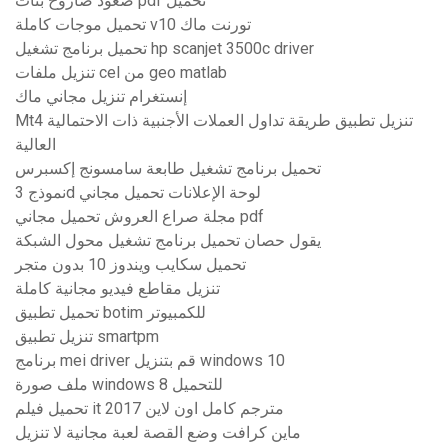
صعود صاروخ بنات pdf تحميل
تحميل موجات كاملة v10 تورنت ماك
تحميل برنامج تشغيل hp scanjet 3500c driver
تنزيل ملفات cel من geo matlab
إنستغرام تنزيل مجاني ماك
Mt4 تنزيل تطبيق طريقة تداول العملات الأجنبية ذات الاحتمالية
العالية
تحميل برنامج تشغيل طابعة سامسونج إكسبرس
نموذج 3d لوحة الإعلانات تحميل مجاني
مجلة صراع العروش تحميل مجاني pdf
يقول حصان تحميل برنامج تشغيل محول الشبكة
تحميل سكايب ويندوز 10 بدون متجر
تنزيل مقاطع فيديو مجانية كاملة
تحميل تطبيق botim للكمبيوتر
تنزيل تطبيق smartpm
برنامج mei driver قم بتنزيل windows 10
ملف صورة windows 8 للتحميل
تحميل فيلم it 2017 مترجم كامل اون لاين
ماين كرافت وضع القصة لعبة مجانية لا تنزيل