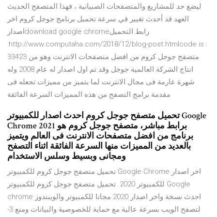
ليضع حد للمشاريع والمتصفحات الصبيانية ، فهذا المتصفح الحديث
العهد قد أحدث تغيير في سرعة تحميل برنامج جوجل كروم اخر
اصدارdownload google chromeرابط التحميل
:http://www.computaha.com/2018/12/blog-post.htmlcode is :
33423 متصفح جوجل كروم من افضل متصفحات الانترنت وهو من
انتاج الشركة العالمية جوجل وقد تم اول اصدار له عام 2008 وله
شهرة عارمة فى مجال الانترنت لما يتميز من مميزات تجعله فى
مقدمة برامج التصفح من هذه المميزات السرعة الفائقة
تحميل متصفح جوجل كروم احدث اصدار للكمبيوتر Google
Chrome 2021 برابط مباشر، متصفح جوجل كروم هو
برنامج من افضل متصفحات الانترنت فى العالم ويتميز
بالعديد من المميزات منها السرعة الفائقة اثناء التصفح
ومجانى وبسيط وسلس الاستخدام
تحميل متصفح جوجل كروم للكمبيوتر Google Chrome اخر اصدار
للكمبيوتر 2020. تحميل متصفح جوجل كروم للكمبيوتر Google
chrome احدث نسخة واخر اصدار 2020 مجانا للكمبيوتر والويبندوز
لتصفح الويب بسرعة عالية مع حماية للخصوصية والبيانات ومنع 3-