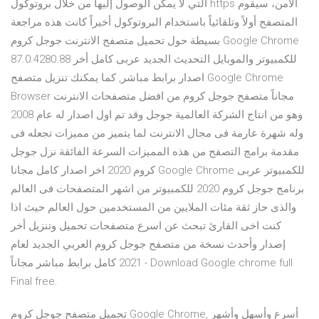
التي لا يمكن الوصول إليها من خلال بروتوكول https الآمن، سيقوم
المتصفح أولاً وتلقائياً باستخدام البروتوكول أخيراً كانت هذه مراجعة
بسيطة حول تحميل متصفح الانترنت جوجل كروم Google Chrome
87.0.4280.88 للكمبيوتر والموبايل التحديث الجديد عربى كامل أخر
اصدار برابط مباشر, كما يمكنك تنزيل متصفح Google Chrome
Browser مجاناً متصفح جوجل كروم من افضل متصفحات الانترنت
وهو من انتاج الشركة العالمية جوجل وقد تم اول اصدار له عام 2008
وله شهرة عارمة فى مجال الانترنت لما يتميز من مميزات تجعله فى
مقدمة برامج التصفح من هذه المميزات السرعة الفائقة نزل جوجل
كروم 2020 اخر اصدار كامل مجانا Google Chrome للكمبيوتر عربى
برنامج جوجل كروم 2020 للكمبيوتر من اشهر المتصفحات فى العالم
والذى حاز ثقة مئات الملايين من المستخدمين حول العالم حيث اذا
كنت اخى القارئ تبحث عن اسرع متصفحات تحميل وتنزيل أخر
إصدار وأحدث نسخة من متصفح جوجل كروم العربي الجديد لعام
2021 كامل برابط مباشر مجاناً - Download Google chrome full
Final free.
تحميل متصفح جوجل كروم Google Chrome, أسرع وأسهل وأشهر