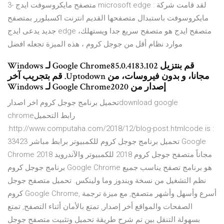
3- متصفح مايكروسوفت ايدج microsoft edge : لقد قامت شركة
مايكروسوفت باستبدال متصفحها القديم انترنت اكسبلورر بمتصفح
جديد يدعى ايدج edge ،متصفح ايدج هو متصفح سريع جدا ويستهلك
موارد نظام أقل من جوجل كروم ، هذه الميزة تجعله افضل
‫قم بنتزيل Google Chrome85.0.4183.102 لـ Windows
مجانا، و بدون فيروسات، من Uptodown. قم بتجريب آخر
إصدار من Google Chrome2020 لـ Windows
تحميل برنامج جوجل كروم اخر اصدارdownload google
chromeرابط التحميل
:http://www.computaha.com/2018/12/blog-post.htmlcode is :
33423 تحميل برنامج جوجل كروم للكمبيوتر برابط مباشر Google
Chrome 2018 مجاناً متصفح جوجل كروم 2018 للكمبيوتر والآندرويد
برنامج جوجل كروم Google Chrome هو برنامج تصفح يناسب جميع
نظم التشغيل من نسخة ويندوز وما ولينكس. تحميل متصفح جوجل
كروم Google Chrome, أسرع وأسهل وأشهر متصفح, مع ميزة ترجمة
الصفحات والمواقع أخر إصدار, تمتع بالأمان أثناء التصفح, تمتع
بسهولة التنقل بين تم شرح طريقة تحميل وتثبيت متصفح جوجل