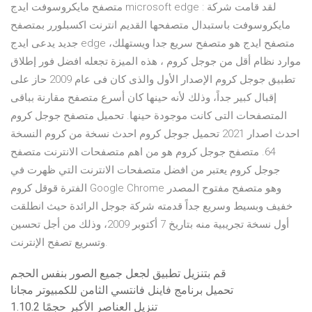
متصفح مايكروسوفت ايدج microsoft edge : لقد قامت شركة
مايكروسوفت باستبدال متصفحها القديم انترنت اكسبلورر بمتصفح
جديد يدعى ايدج edge ،متصفح ايدج هو متصفح سريع جدا ويستهلك
موارد نظام أقل من جوجل كروم ، هذه الميزة تجعله افضل فور إطلاق
تطبيق جوجل كروم الإصدار الأول والذى كان فى عام 2009 حاز على
إقبال كبير جداً، وذلك لأنه حينها كان أسرع متصفح مقارنة بباقى
المتصفحات التى كانت موجودة حينها. تحميل متصفح جوجل كروم
احدث اصدار 2021 تحميل جوجل كروم احدث نسخة من كروم النسخة
64. متصفح جوجل كروم هو من اهم متصفحات الانترنت متصفح
جوجل كروم يعتبر من افضل متصفحات الانترنت التي ظهرت في
الفترة قوقل كروم Google Chrome وهو متصفح مفتوح المصدر
خفيف وبسيط وسريع جداً قدمته شركة جوجل الرائدة حيث انطلقت
أول نسخة تجريبية منه بتاريخ 7 أكتوبر 2009، وذلك من أجل تحسين
وتسريع تصفح الإنترنت.
قم بتنزيل تطبيق لجعل جميع الصور بنفس الحجم
تحميل برنامج فاينل فانتسي الثامن للكمبيوتر مجانا
تنزيل العناصر الأكبر حجمًا 1.10.2