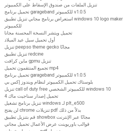
تنزيل الملفات من صندوق الإسقاط على الكمبيوتر
تحميل برنامج garageband للكمبيوتر v1.0.5
استعراض برنامج مجاني تنزيل تطبيق windows 10 logo maker
للكمبيوتر
تحميل ويتشر النسخة المحسنة مجانا
أول تحميل سيل عيد الميلاد
تنزيل peepso theme gecko مجانًا
تنزيل تطبيق redcine
ماين كرافت gpmu تنزيل
تجميع المنتقمون تحميل mp4
تحميل برنامج garageband للكمبيوتر v1.0.5
بلوستاك تحميل الكمبيوتر لنظام ويندوز إكس بي
تنزيل call of duty free للكمبيوتر الشخصي windows 10
تحميل إصدار سناجيت ماك 4
تنزيل برنامج تشغيل windows لـ plt_e500
لن يفتح chrome تنزيلات pdf بدلاً من ذلك
قم بتنزيل تطبيق showbox مجانًا عبر الإنترنت
قوالب باوربوينت عرض الأعمال تحميل مجاني