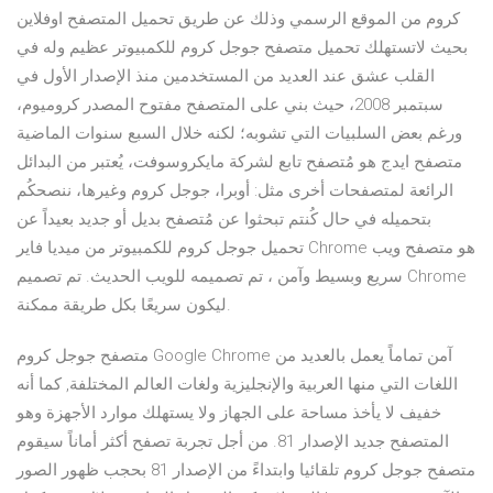
كروم من الموقع الرسمي وذلك عن طريق تحميل المتصفح اوفلاين
بحيث لاتستهلك تحميل متصفح جوجل كروم للكمبيوتر عظيم وله في
القلب عشق عند العديد من المستخدمين منذ الإصدار الأول في
سبتمبر 2008، حيث بني على المتصفح مفتوح المصدر كروميوم،
ورغم بعض السلبيات التي تشوبه؛ لكنه خلال السبع سنوات الماضية
متصفح ايدج هو مُتصفح تابع لشركة مايكروسوفت، يُعتبر من البدائل
الرائعة لمتصفحات أخرى مثل: أوبرا، جوجل كروم وغيرها، ننصحكُم
بتحميله في حال كُنتم تبحثوا عن مُتصفح بديل أو جديد بعيداً عن
تحميل جوجل كروم للكمبيوتر من ميديا فاير Chrome هو متصفح ويب
سريع وبسيط وآمن ، تم تصميمه للويب الحديث. تم تصميم Chrome
ليكون سريعًا بكل طريقة ممكنة.
متصفح جوجل كروم Google Chrome آمن تماماً يعمل بالعديد من
اللغات التي منها العربية والإنجليزية ولغات العالم المختلفة, كما أنه
خفيف لا يأخذ مساحة على الجهاز ولا يستهلك موارد الأجهزة وهو
المتصفح جديد الإصدار 81. من أجل تجربة تصفح أكثر أماناً سيقوم
متصفح جوجل كروم تلقائيا وابتداءً من الإصدار 81 بحجب ظهور الصور