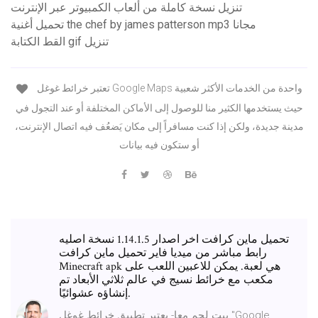
تنزيل نسخة كاملة من ألعاب الكمبيوتر عبر الإنترنت
تحميل أغنية the chef by james patterson mp3 مجانا
القط الكتابة gif تنزيل
تعتبر خرائط غوغل Google Maps واحدة من الخدمات الأكثر شعبية
حيث يستخدمها الكثير منا للوصول إلى الأماكن المختلفة أو عند التجول في
مدينة جديدة، ولكن إذا كنت مسافراً إلى مكان يَضعُف فيه اتصال الإنترنت،
أو ستكون فيه بيانات
تحميل ماين كرافت اخر اصدار 1.14.1.5 نسخة اصليه
رابط مباشر من ميديا فاير تحميل ماين كرافت
Minecraft apk هي لعبة. يمكن للاعبين اللعب على
مكعب مع خرائط نسيج في عالم ثلاثي الأبعاد تم
إنشاؤه عشوائيًا.
بيت لحم معا- يعتبر تطبيق خرائط غوغل "Google