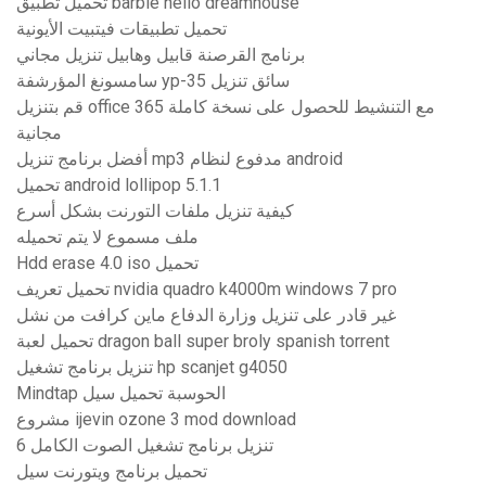
تحميل تطبيق barbie hello dreamhouse
تحميل تطبيقات فيتبيت الأيونية
برنامج القرصنة قابيل وهابيل تنزيل مجاني
سامسونغ المؤرشفة yp-35 سائق تنزيل
قم بتنزيل office 365 مع التنشيط للحصول على نسخة كاملة
مجانية
أفضل برنامج تنزيل mp3 مدفوع لنظام android
تحميل android lollipop 5.1.1
كيفية تنزيل ملفات التورنت بشكل أسرع
ملف مسموع لا يتم تحميله
Hdd erase 4.0 iso تحميل
تحميل تعريف nvidia quadro k4000m windows 7 pro
غير قادر على تنزيل وزارة الدفاع ماين كرافت من نشل
تحميل لعبة dragon ball super broly spanish torrent
تنزيل برنامج تشغيل hp scanjet g4050
Mindtap الحوسبة تحميل سيل
مشروع ijevin ozone 3 mod download
تنزيل برنامج تشغيل الصوت الكامل 6
تحميل برنامج ويتورنت سيل