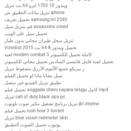
ويندوز 10 1703 ايزو 64 بت تنزيل
تنزيل بيانات التطبيق من iphone
تحميل تعريف samsung ml 2545
قم بتنزيل سيل assassins creed
تحميل سيل على الويب
تنزيل سجل طيران مجاني بدون طيار
Vcredist 2015 تحميل ويندوز 8 64 بت
لعبة modern combat 5 كاملة تحميل للكمبيوتر
تحميل لعبة فاينل فانتسي السادس تحميل مجاني للكمبيوتر
ز بيريكو جميع الألبوم الأزرق مضغوط تنزيل
سيل مجانا ماذا لو تحميل الفيلم
تطبيق تنزيل الفيديو غير متصل
تحميل فيلم soggade chinni nayana telugu كامل mp4
تنزيل call of duty black ops pc
تنزيل برنامج تشغيل مكبر صوت بلوتوث jbl xtreme
تحميل فيلم rush hour 3 torrent
تنزيل blue vision rainmeter skin
يوتيوب تحميل الصوت التطبيق