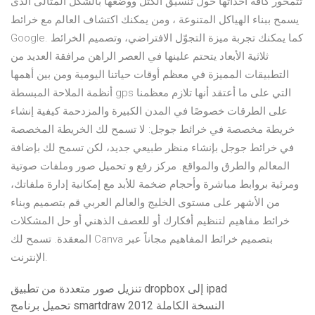
تتمحور كافة أحداثها حول تنسيق الكتل ووضعها بالشكل المثالى الذى
يسمح ببناء الهياكل المتنوعة ، ومن يمكنك اكتشاف العالم مع خرائط
Google. كما يمكنك تجربة ميزة التجوّل الافتراضي، وتصميم الخرائط
ثلاثية الأبعاد يتحتم علينها في العصر الراهن مرافقة العديد من
التطبيقات المميزة في معظم أوقات حياتنا اليومية ومن بين أهمها
أنظمة الملاحة المبسطة gps التي على ما أعتقد أنها تلازم معظمنا
على الطرقات خصوصًا في المدن الكبيرة والمزدحمة كيفية إنشاء
خريطة مخصصة في خرائط جوجل: لا تسمح لك الخريطة المخصصة
في خرائط جوجل بإنشاء منظر طبيعي جديد، لكن تسمح لك بإضافة
المعالم والطرق والمواقع. مركز رفع و تحميل صور وملفات صوتية
ومرئية بروابط مباشرة وأحجام ضخمة للأبد مع إمكانية إدارة ملفاتك،
من الأشهر على مستوى الخليج والعالم العربي قم بتصميم وبناء
خرائط مفاهيم لتنظيم أفكارك أو للعصف الذهني أو حل المشكلات
المعقدة. تسمح لك Canva بتصميم خرائط المفاهيم مجاناً عبر
الإنترنت.
تنزيل صور متعددة من تطبيق dropbox إلى ipad
تحميل برنامج smartdraw 2012 النسخة الكاملة