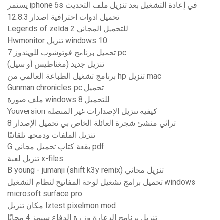
يستمر iphone 6s في إعادة التشغيل بعد تنزيل ملف التحديث
تحميل ادوات احترافية اصدار 12.8.3
Legends of zelda 2 للتحميل المجاني
Hwmonitor تنزيل windows 10
تحميل برنامج فوتوشوب للويندوز 7 pc
تنزيل جديد (مغناطيس أو سيل)
برنامج تشغيل الطباعة العالمي من hp تنزيل mac
Gunman chronicles pc تحميل
ملف صورة windows 8 للتحميل
Youversion كيفية تنزيل الإصدارات غير المتصلة
تراثي منشئ شجرة العائلة الخاص بي تحميل الإصدار 8
تنزيل الملفات ودمجها تلقائيًا
G بقعة كتاب تحميل مجاني pdf
تنزيل لعبة x-files
B young - jumanji (shift k3y remix) تنزيل مجاني
تحميل برامج تشغيل لوحة المفاتيح لنظام التشغيل windows
microsoft surface pro
مكان تنزيل lztest pixelmon mod
تنزيل برنامج الدعارة وزارة الدفاع سيمز 4 مجانًا