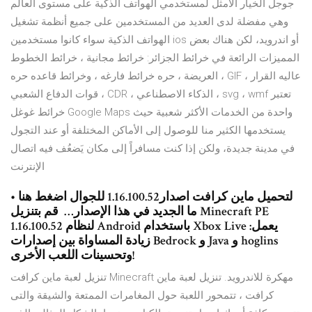
جوجل الخيار الأمثل لمستخدمي الهواتف الذكية على مستوى العالم
وهي مفضلة لدى العديد من المستخدمين على جميع أنظمة تشغيل
الهواتف الذكية سواء كانوا مستخدمين ios أو اندرويد، لكن هناك بعض
المميزات الرائعة في خرائط الجزائر: خرائط مجانية ، خرائط الخطوط
العريضة ، حره خرائط فارغه ، وخرائط قاعده حره ، GIF عاليه القرار ،
قوات الدفاع الشعبي ، CDR ، الذكاء الاصطناعي ، svg ، wmf تعتبر
خرائط غوغل Google Maps واحدة من الخدمات الأكثر شعبية حيث
يستخدمها الكثير منا للوصول إلى الأماكن المختلفة أو عند التجول
في مدينة جديدة، ولكن إذا كنت مسافراً إلى مكان يَضعُف فيه اتصال
الإنترنت
لتحميل ماين كرافت اصدار1.16.100.52 للجوال اضغط هنا •
ما الجديد في هذا الإصدار…⁦ ️⁩ قم بتنزيل Minecraft PE
1.16.100.52 لنظام Android باستخدام Xbox Live يعمل:
زيادة المساواة بين إصدارات Bedrock و Java و hoglins
وتحسينات اللعب الأخرى!
تنزيل لعبة ماين كرافت Minecraft مهكرة للاندرويد. تنزيل لعبة ماين
كرافت ، تتمحور اللعبة حول المغامرات الممتعة والشيقة والتى