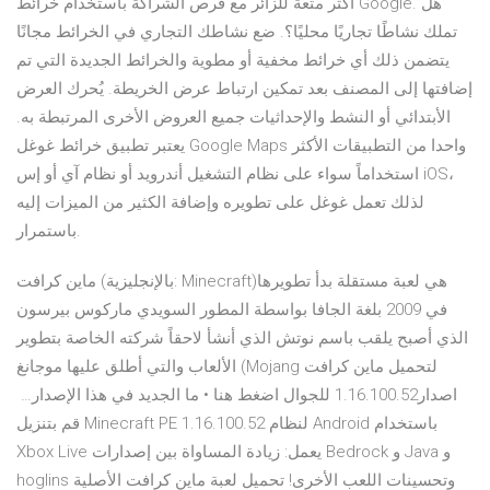
أكثر متعةً للزائر مع فرص الشراكة باستخدام خرائط Google. هل
تملك نشاطًا تجاريًا محليًا؟. ضع نشاطك التجاري في الخرائط مجانًا
يتضمن ذلك أي خرائط مخفية أو مطوية والخرائط الجديدة التي تم
إضافتها إلى المصنف بعد تمكين ارتباط عرض الخريطة. يُحرك العرض
الأبتدائي أو النشط والإحداثيات جميع العروض الأخرى المرتبطة به.
يعتبر تطبيق خرائط غوغل Google Maps واحدا من التطبيقات الأكثر
استخداماً سواء على نظام التشغيل أندرويد أو نظام آي أو إس iOS،
لذلك تعمل غوغل على تطويره وإضافة الكثير من الميزات إليه
باستمرار.
ماين كرافت (بالإنجليزية: Minecraft)‏ هي لعبة مستقلة بدأ تطويرها
في 2009 بلغة الجافا بواسطة المطور السويدي ماركوس بيرسون
الذي أصبح يلقب باسم نوتش الذي أنشأ لاحقاً شركته الخاصة بتطوير
الألعاب والتي أطلق عليها موجانغ (Mojang لتحميل ماين كرافت
قم بتنزيل Minecraft PE 1.16.100.52 لنظام Android باستخدام
Xbox Live يعمل: زيادة المساواة بين إصدارات Bedrock و Java و
hoglins وتحسينات اللعب الأخرى! تحميل لعبة ماين كرافت الأصلية