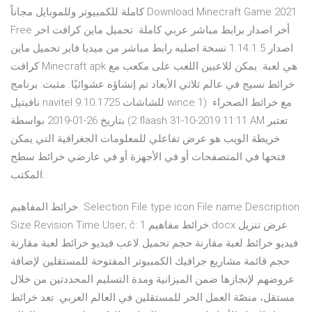
كاملة للكمبيوتر وللموبايل مجاناً Download Minecraft Game 2021
Free أخر اصدار برابط مباشر عربي كاملة. تحميل ماين كرافت اخر
اصدار 1.14.1.5 نسخة اصليه رابط مباشر من ميديا فاير تحميل ماين
كرافت Minecraft apk هي لعبة. يمكن للاعبين اللعب على مكعب مع
خرائط نسيج في عالم ثلاثي الأبعاد تم إنشاؤه عشوائيًا. مثبت: برنامج
نافيتيل navitel 9.10.1725 للشاشات wince مع خرائط الصحراء ‏ (1
2) بتاريخ 26-01-2019 بواسطة flaash 31-10-2019 11:11 AM تعتبر
خريطة الويب هو عرض تفاعلي للمعلومات الجغرافية التي يمكن
فتحها في المتصفحات أو في الأجهزة أو في عارضي خرائط سطح
المكتب.
خرائط المفاهيم. Selection File type icon File name Description
Size Revision Time User; ĉ: خرائط مفاهيم 1.docx عرض تنزيل
فيديو خرائط لعبة مقارنة حجم تحميل لاعب فيديو خرائط لعبة مقارنة
حجم قائمة مشاريع جرافيك الكمبيوتر المفتوحة للمستقلين لإضافة
عروضهم لإنجازها ضمن الميزانية ومدة التسليم المحددتين من خلال
مستقل، منصّة العمل الحر للمستقلين في العالم العربي. تعد خرائط